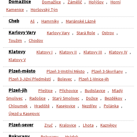
Domažlice
Domažlice
,
Zámělíč
,
Holýšov
,
Horní
Kamenice
,
Horšovský Týn
Cheb
Aš
,
Hamrníky
,
Mariánské Lázně
Karlovy Vary
Karlovy Vary
,
Stará Role
,
Ostrov
,
Toužim
,
Chodov
Klatovy
Klatovy I
,
Klatovy II
,
Klatovy III
,
Klatovy IV
,
Klatovy V
Plzeň-město
Plzeň 3-Vnitřní Město
,
Plzeň 3-Skvrňany
,
Plzeň 3-Jižní Předměstí
,
Bolevec
,
Plzeň 1-Vinice-jih
Plzeň-jih
Přeštice
,
Příchovice
,
Budislavice
,
Mladý
Smolivec
,
Radošice
,
Starý Smolivec
,
Dožice
,
Bezděkov
,
Chloumek
,
Hradiště
,
Kasejovice
,
Nezdřev
,
Polánka
,
Újezd u Kasejovic
Plzeň-sever
Zruč
,
Kralovice
,
Lhota
,
Kaznějov
Rokycany
Rokycany
,
Hrádek