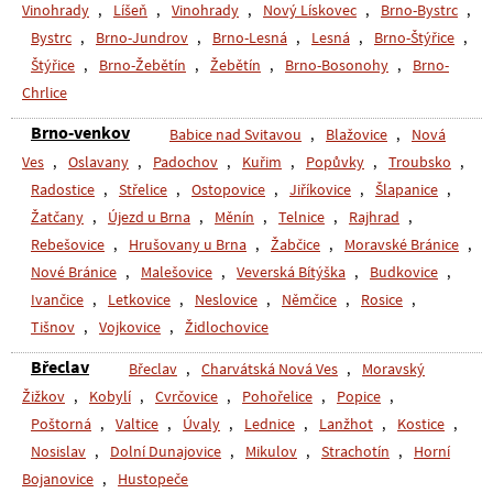
Vinohrady
,
Líšeň
,
Vinohrady
,
Nový Lískovec
,
Brno-Bystrc
,
Bystrc
,
Brno-Jundrov
,
Brno-Lesná
,
Lesná
,
Brno-Štýřice
,
Štýřice
,
Brno-Žebětín
,
Žebětín
,
Brno-Bosonohy
,
Brno-
Chrlice
Brno-venkov
Babice nad Svitavou
,
Blažovice
,
Nová
Ves
,
Oslavany
,
Padochov
,
Kuřim
,
Popůvky
,
Troubsko
,
Radostice
,
Střelice
,
Ostopovice
,
Jiříkovice
,
Šlapanice
,
Žatčany
,
Újezd u Brna
,
Měnín
,
Telnice
,
Rajhrad
,
Rebešovice
,
Hrušovany u Brna
,
Žabčice
,
Moravské Bránice
,
Nové Bránice
,
Malešovice
,
Veverská Bítýška
,
Budkovice
,
Ivančice
,
Letkovice
,
Neslovice
,
Němčice
,
Rosice
,
Tišnov
,
Vojkovice
,
Židlochovice
Břeclav
Břeclav
,
Charvátská Nová Ves
,
Moravský
Žižkov
,
Kobylí
,
Cvrčovice
,
Pohořelice
,
Popice
,
Poštorná
,
Valtice
,
Úvaly
,
Lednice
,
Lanžhot
,
Kostice
,
Nosislav
,
Dolní Dunajovice
,
Mikulov
,
Strachotín
,
Horní
Bojanovice
,
Hustopeče