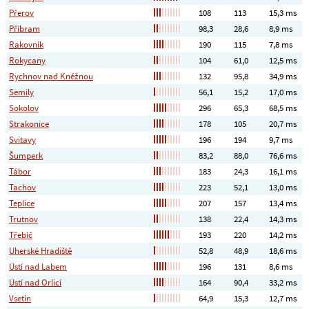
Přerov
108
113
15,3 ms
Příbram
98,3
28,6
8,9 ms
Rakovník
190
115
7,8 ms
Rokycany
104
61,0
12,5 ms
Rychnov nad Kněžnou
132
95,8
34,9 ms
Semily
56,1
15,2
17,0 ms
Sokolov
296
65,3
68,5 ms
Strakonice
178
105
20,7 ms
Svitavy
196
194
9,7 ms
Šumperk
83,2
88,0
76,6 ms
Tábor
183
24,3
16,1 ms
Tachov
223
52,1
13,0 ms
Teplice
207
157
13,4 ms
Trutnov
138
22,4
14,3 ms
Třebíč
193
220
14,2 ms
Uherské Hradiště
52,8
48,9
18,6 ms
Ústí nad Labem
196
131
8,6 ms
Ústí nad Orlicí
164
90,4
33,2 ms
Vsetín
64,9
15,3
12,7 ms