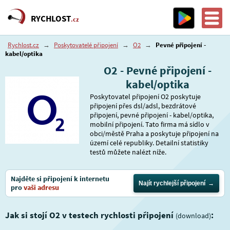
RYCHLOST
.cz
Rychlost.cz
→
Poskytovatelé připojení
→
O2
→
Pevné připojení -
kabel/optika
O2 - Pevné připojení -
kabel/optika
Poskytovatel připojení O2 poskytuje
připojení přes dsl/adsl, bezdrátové
připojení, pevné připojení - kabel/optika,
mobilní připojení. Tato firma má sídlo v
obci/městě Praha a poskytuje připojení na
území celé republiky. Detailní statistiky
testů můžete nalézt níže.
Najděte si připojení k internetu
Najít rychlejší připojení
pro
vaši adresu
Jak si stojí O2 v testech rychlosti připojení
:
(download)