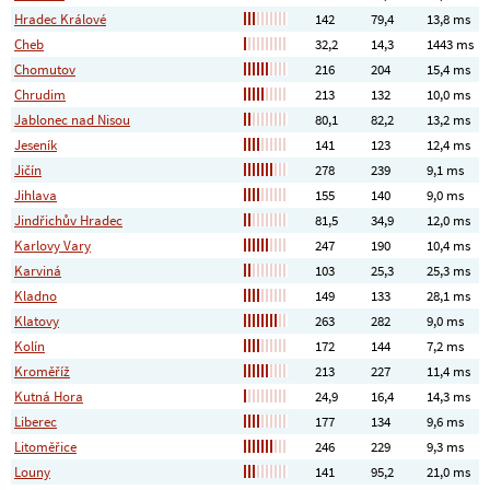
Hradec Králové
142
79,4
13,8 ms
Cheb
32,2
14,3
1443 ms
Chomutov
216
204
15,4 ms
Chrudim
213
132
10,0 ms
Jablonec nad Nisou
80,1
82,2
13,2 ms
Jeseník
141
123
12,4 ms
Jičín
278
239
9,1 ms
Jihlava
155
140
9,0 ms
Jindřichův Hradec
81,5
34,9
12,0 ms
Karlovy Vary
247
190
10,4 ms
Karviná
103
25,3
25,3 ms
Kladno
149
133
28,1 ms
Klatovy
263
282
9,0 ms
Kolín
172
144
7,2 ms
Kroměříž
213
227
11,4 ms
Kutná Hora
24,9
16,4
14,3 ms
Liberec
177
134
9,6 ms
Litoměřice
246
229
9,3 ms
Louny
141
95,2
21,0 ms