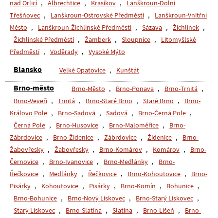
nad Orlicí
,
Albrechtice
,
Krasíkov
,
Lanškroun-Dolní
Třešňovec
,
Lanškroun-Ostrovské Předměstí
,
Lanškroun-Vnitřní
Město
,
Lanškroun-Žichlínské Předměstí
,
Sázava
,
Žichlínek
,
Žichlínské Předměstí
,
Žamberk
,
Sloupnice
,
Litomyšlské
Předměstí
,
Voděrady
,
Vysoké Mýto
Blansko
Velké Opatovice
,
Kunštát
Brno-město
Brno-Město
,
Brno-Ponava
,
Brno-Trnitá
,
Brno-Veveří
,
Trnitá
,
Brno-Staré Brno
,
Staré Brno
,
Brno-
Královo Pole
,
Brno-Sadová
,
Sadová
,
Brno-Černá Pole
,
Černá Pole
,
Brno-Husovice
,
Brno-Maloměřice
,
Brno-
Zábrdovice
,
Brno-Židenice
,
Zábrdovice
,
Židenice
,
Brno-
Žabovřesky
,
Žabovřesky
,
Brno-Komárov
,
Komárov
,
Brno-
Černovice
,
Brno-Ivanovice
,
Brno-Medlánky
,
Brno-
Řečkovice
,
Medlánky
,
Řečkovice
,
Brno-Kohoutovice
,
Brno-
Pisárky
,
Kohoutovice
,
Pisárky
,
Brno-Komín
,
Bohunice
,
Brno-Bohunice
,
Brno-Nový Lískovec
,
Brno-Starý Lískovec
,
Starý Lískovec
,
Brno-Slatina
,
Slatina
,
Brno-Líšeň
,
Brno-