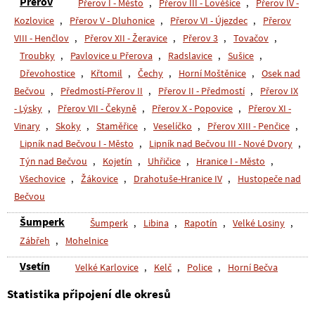
Přerov
Přerov I - Město
,
Přerov III - Lověšice
,
Přerov IV -
Kozlovice
,
Přerov V - Dluhonice
,
Přerov VI - Újezdec
,
Přerov
VIII - Henčlov
,
Přerov XII - Žeravice
,
Přerov 3
,
Tovačov
,
Troubky
,
Pavlovice u Přerova
,
Radslavice
,
Sušice
,
Dřevohostice
,
Křtomil
,
Čechy
,
Horní Moštěnice
,
Osek nad
Bečvou
,
Předmostí-Přerov II
,
Přerov II - Předmostí
,
Přerov IX
- Lýsky
,
Přerov VII - Čekyně
,
Přerov X - Popovice
,
Přerov XI -
Vinary
,
Skoky
,
Staměřice
,
Veselíčko
,
Přerov XIII - Penčice
,
Lipník nad Bečvou I - Město
,
Lipník nad Bečvou III - Nové Dvory
,
Týn nad Bečvou
,
Kojetín
,
Uhřičice
,
Hranice I - Město
,
Všechovice
,
Žákovice
,
Drahotuše-Hranice IV
,
Hustopeče nad
Bečvou
Šumperk
Šumperk
,
Libina
,
Rapotín
,
Velké Losiny
,
Zábřeh
,
Mohelnice
Vsetín
Velké Karlovice
,
Kelč
,
Police
,
Horní Bečva
Statistika připojení dle okresů