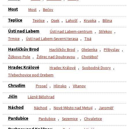
Most
Most
,
Bečov
Teplice
Teplice
,
Osek
,
Lahošť
,
Krupka
,
Bílina
Ústí nad Labem
Ústí nad Labem-centrum
,
Střekov
,
Trmice
,
Ústí nad Labem-Severní terasa
,
Tisá
Havlíčkův Brod
Havlíčkův Brod
,
Olešenka
,
Přibyslav
,
Žižkovo Pole
,
Ždírec nad Doubravou
,
Chotěboř
Hradec Králové
Hradec Králové
,
Svobodné Dvory
,
Třebechovice pod Orebem
Chrudim
Proseč
,
Hlinsko
,
Vítanov
Jičín
Lázně Bělohrad
Náchod
Náchod
,
Nové Město nad Metují
,
Jaroměř
Pardubice
Pardubice
,
Sezemice
,
Chvaletice