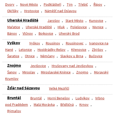
Dvory
,
Nové Město
,
Podklášteří
,
Týn
,
Třebíč
,
Řípov
,
Okříšky
,
Hrotovice
,
Náměšť nad Oslavou
Uherské Hradiště
Jarošov
,
Staré Město
,
Kunovice
,
Mařatice
,
Uherské Hradiště
,
Hluk
,
Polešovice
,
Nivnice
,
Bánov
,
Vlčnov
,
Bojkovice
,
Uherský Brod
Vyškov
Vyškov
,
Rousínov
,
Rousínovec
,
Ivanovice na
Hané
,
Letonice
,
Hostěrádky-Rešov
,
Křenovice
,
Zbýšov
,
Šaratice
,
Otnice
,
Němčany
,
Slavkov u Brna
,
Bučovice
Znojmo
Jevišovice
,
Hrušovany nad Jevišovkou
,
Šanov
,
Miroslav
,
Miroslavské Knínice
,
Znojmo
,
Moravský
Krumlov
Žďár nad Sázavou
Velké Meziříčí
Bruntál
Bruntál
,
Horní Benešov
,
Ludvíkov
,
Vrbno
pod Pradědem
,
Malá Morávka
,
Břidličná
,
Krnov
,
Rýmařov