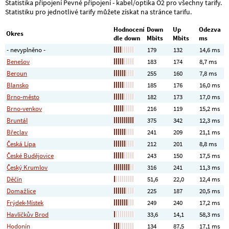
Statistika připojení Pevné připojení - kabel/optika O2 pro všechny tarify.
Statistiku pro jednotlivé tarify můžete získat na stránce tarifu.
Hodnocení
Down
Up
Odezva
Okres
dle down
Mbits
Mbits
ms
- nevyplněno -
179
132
14,6 ms
Benešov
183
174
8,7 ms
Beroun
255
160
7,8 ms
Blansko
185
176
16,0 ms
Brno-město
182
173
17,0 ms
Brno-venkov
216
119
15,2 ms
Bruntál
375
342
12,3 ms
Břeclav
241
209
21,1 ms
Česká Lípa
212
201
8,8 ms
České Budějovice
243
150
17,5 ms
Český Krumlov
316
241
11,3 ms
Děčín
51,6
22,0
12,4 ms
Domažlice
225
187
20,5 ms
Frýdek-Místek
249
240
17,2 ms
Havlíčkův Brod
33,6
14,1
58,3 ms
Hodonín
134
87,5
17,1 ms