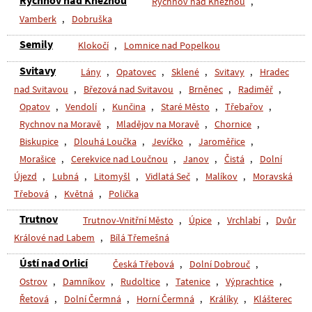
Rychnov nad Kněžnou
Rychnov nad Kněžnou
,
Vamberk
,
Dobruška
Semily
Klokočí
,
Lomnice nad Popelkou
Svitavy
Lány
,
Opatovec
,
Sklené
,
Svitavy
,
Hradec
nad Svitavou
,
Březová nad Svitavou
,
Brněnec
,
Radiměř
,
Opatov
,
Vendolí
,
Kunčina
,
Staré Město
,
Třebařov
,
Rychnov na Moravě
,
Mladějov na Moravě
,
Chornice
,
Biskupice
,
Dlouhá Loučka
,
Jevíčko
,
Jaroměřice
,
Morašice
,
Cerekvice nad Loučnou
,
Janov
,
Čistá
,
Dolní
Újezd
,
Lubná
,
Litomyšl
,
Vidlatá Seč
,
Malíkov
,
Moravská
Třebová
,
Květná
,
Polička
Trutnov
Trutnov-Vnitřní Město
,
Úpice
,
Vrchlabí
,
Dvůr
Králové nad Labem
,
Bílá Třemešná
Ústí nad Orlicí
Česká Třebová
,
Dolní Dobrouč
,
Ostrov
,
Damníkov
,
Rudoltice
,
Tatenice
,
Výprachtice
,
Řetová
,
Dolní Čermná
,
Horní Čermná
,
Králíky
,
Klášterec