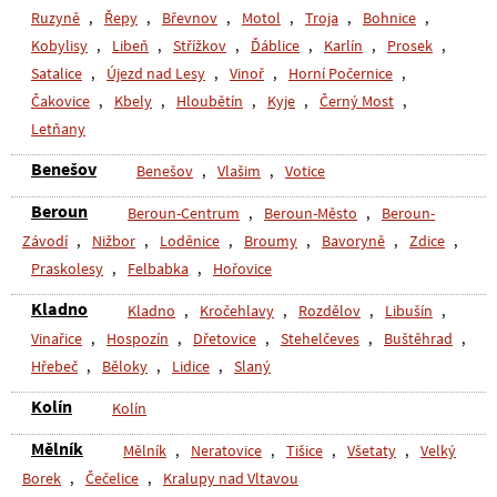
Ruzyně
,
Řepy
,
Břevnov
,
Motol
,
Troja
,
Bohnice
,
Kobylisy
,
Libeň
,
Střížkov
,
Ďáblice
,
Karlín
,
Prosek
,
Satalice
,
Újezd nad Lesy
,
Vinoř
,
Horní Počernice
,
Čakovice
,
Kbely
,
Hloubětín
,
Kyje
,
Černý Most
,
Letňany
Benešov
Benešov
,
Vlašim
,
Votice
Beroun
Beroun-Centrum
,
Beroun-Město
,
Beroun-
Závodí
,
Nižbor
,
Loděnice
,
Broumy
,
Bavoryně
,
Zdice
,
Praskolesy
,
Felbabka
,
Hořovice
Kladno
Kladno
,
Kročehlavy
,
Rozdělov
,
Libušín
,
Vinařice
,
Hospozín
,
Dřetovice
,
Stehelčeves
,
Buštěhrad
,
Hřebeč
,
Běloky
,
Lidice
,
Slaný
Kolín
Kolín
Mělník
Mělník
,
Neratovice
,
Tišice
,
Všetaty
,
Velký
Borek
,
Čečelice
,
Kralupy nad Vltavou