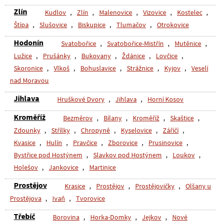
Zlín
Kudlov
,
Zlín
,
Malenovice
,
Vizovice
,
Kostelec
,
Štípa
,
Slušovice
,
Biskupice
,
Tlumačov
,
Otrokovice
Hodonín
Svatobořice
,
Svatobořice-Mistřín
,
Mutěnice
,
Lužice
,
Prušánky
,
Bukovany
,
Ždánice
,
Lovčice
,
Skoronice
,
Vlkoš
,
Bohuslavice
,
Strážnice
,
Kyjov
,
Veselí
nad Moravou
Jihlava
Hruškové Dvory
,
Jihlava
,
Horní Kosov
Kroměříž
Bezměrov
,
Bílany
,
Kroměříž
,
Skaštice
,
Zdounky
,
Střílky
,
Chropyně
,
Kyselovice
,
Záříčí
,
Kvasice
,
Hulín
,
Pravčice
,
Zborovice
,
Prusinovice
,
Bystřice pod Hostýnem
,
Slavkov pod Hostýnem
,
Loukov
,
Holešov
,
Jankovice
,
Martinice
Prostějov
Krasice
,
Prostějov
,
Prostějovičky
,
Olšany u
Prostějova
,
Ivaň
,
Tvorovice
Třebíč
Borovina
,
Horka-Domky
,
Jejkov
,
Nové