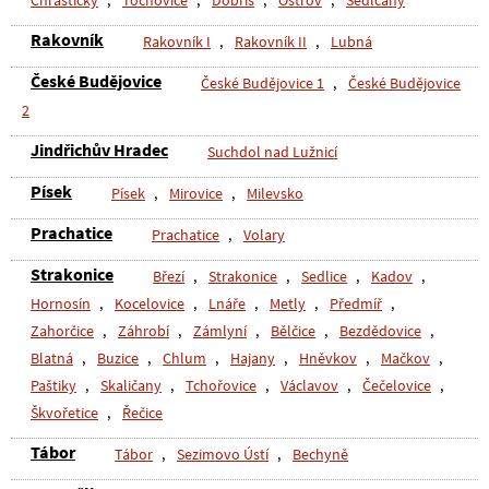
Chraštičky
,
Tochovice
,
Dobříš
,
Ostrov
,
Sedlčany
Rakovník
Rakovník I
,
Rakovník II
,
Lubná
České Budějovice
České Budějovice 1
,
České Budějovice
2
Jindřichův Hradec
Suchdol nad Lužnicí
Písek
Písek
,
Mirovice
,
Milevsko
Prachatice
Prachatice
,
Volary
Strakonice
Březí
,
Strakonice
,
Sedlice
,
Kadov
,
Hornosín
,
Kocelovice
,
Lnáře
,
Metly
,
Předmíř
,
Zahorčice
,
Záhrobí
,
Zámlyní
,
Bělčice
,
Bezdědovice
,
Blatná
,
Buzice
,
Chlum
,
Hajany
,
Hněvkov
,
Mačkov
,
Paštiky
,
Skaličany
,
Tchořovice
,
Václavov
,
Čečelovice
,
Škvořetice
,
Řečice
Tábor
Tábor
,
Sezimovo Ústí
,
Bechyně