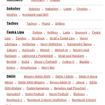
Sokolov
Sokolov
,
Habartov
,
Loket
,
Chodov
,
Vintířov
,
Kynšperk nad Ohří
Tachov
Tachov
,
Planá
,
Stříbro
Česká Lípa
Dubice
,
Kvítkov
,
Lada
,
Sosnová
,
Česká
Lípa
,
Žandov
,
Stružnice
,
Stráž u České Lípy
,
Horní
Libchava
,
Volfartice
,
Nový Oldřichov
,
Kamenický Šenov
,
Zákupy
,
Kuřivody
,
Mimoň
,
Mimoň VI
,
Noviny pod
Ralskem
,
Jablonné v Podještědí
,
Stráž pod Ralskem
,
Brniště
,
Dubá
,
Sloup v Čechách
,
Cvikov II
,
Bezděz
,
Doksy
,
Arnultovice
,
Nový Bor
Děčín
Březiny-Děčín XXVII
,
Děčín I-Děčín
,
Děčín II-Nové
Město
,
Děčín XXVII-Březiny
,
Bynov-Děčín IX
,
Jílové
,
Děčín
XXXI-Křešice
,
Česká Kamenice
,
Benešov nad Ploučnicí
,
Varnsdorf
,
Dolní Podluží
,
Horní Podluží
,
Šluknov
,
Rumburk 1
,
Rumburk 2-Horní Jindřichov
,
Rumburk 3-Dolní