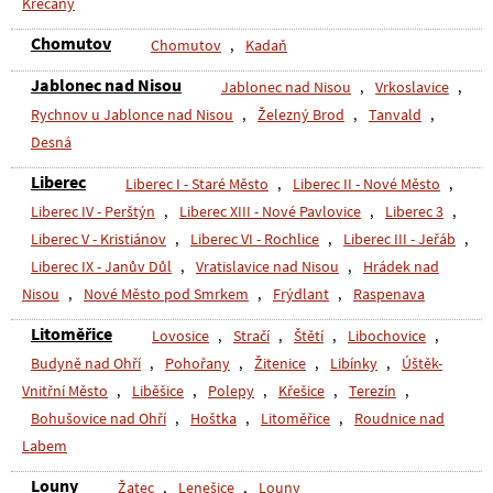
Křečany
Chomutov
Chomutov
,
Kadaň
Jablonec nad Nisou
Jablonec nad Nisou
,
Vrkoslavice
,
Rychnov u Jablonce nad Nisou
,
Železný Brod
,
Tanvald
,
Desná
Liberec
Liberec I - Staré Město
,
Liberec II - Nové Město
,
Liberec IV - Perštýn
,
Liberec XIII - Nové Pavlovice
,
Liberec 3
,
Liberec V - Kristiánov
,
Liberec VI - Rochlice
,
Liberec III - Jeřáb
,
Liberec IX - Janův Důl
,
Vratislavice nad Nisou
,
Hrádek nad
Nisou
,
Nové Město pod Smrkem
,
Frýdlant
,
Raspenava
Litoměřice
Lovosice
,
Stračí
,
Štětí
,
Libochovice
,
Budyně nad Ohří
,
Pohořany
,
Žitenice
,
Libínky
,
Úštěk-
Vnitřní Město
,
Liběšice
,
Polepy
,
Křešice
,
Terezín
,
Bohušovice nad Ohří
,
Hoštka
,
Litoměřice
,
Roudnice nad
Labem
Louny
Žatec
,
Lenešice
,
Louny