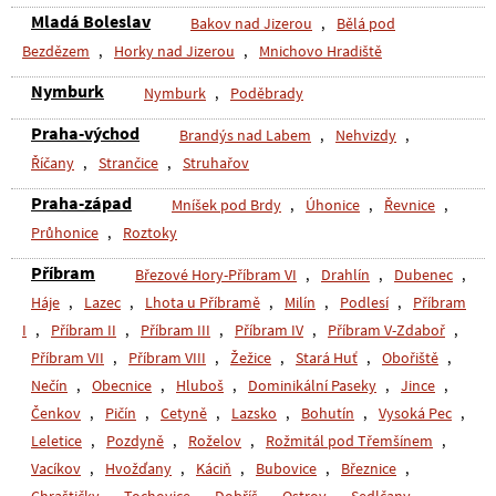
Mladá Boleslav
Bakov nad Jizerou
,
Bělá pod
Bezdězem
,
Horky nad Jizerou
,
Mnichovo Hradiště
Nymburk
Nymburk
,
Poděbrady
Praha-východ
Brandýs nad Labem
,
Nehvizdy
,
Říčany
,
Strančice
,
Struhařov
Praha-západ
Mníšek pod Brdy
,
Úhonice
,
Řevnice
,
Průhonice
,
Roztoky
Příbram
Březové Hory-Příbram VI
,
Drahlín
,
Dubenec
,
Háje
,
Lazec
,
Lhota u Příbramě
,
Milín
,
Podlesí
,
Příbram
I
,
Příbram II
,
Příbram III
,
Příbram IV
,
Příbram V-Zdaboř
,
Příbram VII
,
Příbram VIII
,
Žežice
,
Stará Huť
,
Obořiště
,
Nečín
,
Obecnice
,
Hluboš
,
Dominikální Paseky
,
Jince
,
Čenkov
,
Pičín
,
Cetyně
,
Lazsko
,
Bohutín
,
Vysoká Pec
,
Leletice
,
Pozdyně
,
Roželov
,
Rožmitál pod Třemšínem
,
Vacíkov
,
Hvožďany
,
Káciň
,
Bubovice
,
Březnice
,