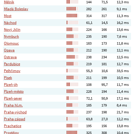
Mělník
144
71,5
12,3 ms
Mladá Boleslav
282
261
9,1 ms
Most
314
317
11,3 ms
Náchod
61,1
14,5
16,2 ms
Nový Jičín
224
166
13,6 ms
Nymburk
235
190
7,6 ms
Olomouc
183
173
11,8 ms
Opava
212
190
12,1 ms
Ostrava
238
234
12,5 ms
Pardubice
219
181
12,7 ms
Pelhřimov
55,3
10,6
33,5 ms
Písek
211
199
10,5 ms
Plzeň-jih
108
95,7
11,7 ms
Plzeň-město
228
194
11,4 ms
Plzeň-sever
72,1
50,9
17,1 ms
Praha hl.m.
185
179
8,4 ms
Praha-východ
237
198
21,7 ms
Praha-západ
63,8
27,0
12,2 ms
Prachatice
195
156
13,8 ms
Prostějov
325
308
10,4 ms