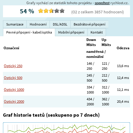
Grafy vychází ze statistik tohoto projektu -
speedtest
rychlost.cz.
54
%
(
O2
z celkem
3857
hodnocení
)
Sumarizace
Hodnocení
DSL/ADSL
Bezdrátové připojení
Pevné připojení - kabel/optika
Mobilní připojení
Kontakt
Down
Up
Mbits
Mbits
Označení
Odezva
naměřená /
nominální
146 /
121 /
Optický 250
13,6 ms
250
250
245 /
212 /
Optický 500
12,4 ms
500
500
334 /
312 /
Optický 1000
12,1 ms
1000
1000
434 /
362 /
Optický 2000
20,4 ms
2000
1000
Graf historie testů (seskupeno po 7 dnech)