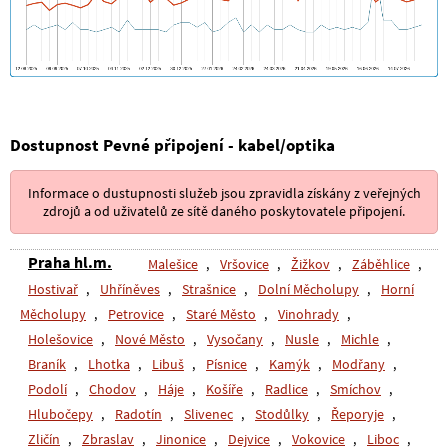
Dostupnost Pevné připojení - kabel/optika
Informace o dustupnosti služeb jsou zpravidla získány z veřejných
zdrojů a od uživatelů ze sítě daného poskytovatele připojení.
Praha hl.m.
Malešice
,
Vršovice
,
Žižkov
,
Záběhlice
,
Hostivař
,
Uhříněves
,
Strašnice
,
Dolní Měcholupy
,
Horní
Měcholupy
,
Petrovice
,
Staré Město
,
Vinohrady
,
Holešovice
,
Nové Město
,
Vysočany
,
Nusle
,
Michle
,
Braník
,
Lhotka
,
Libuš
,
Písnice
,
Kamýk
,
Modřany
,
Podolí
,
Chodov
,
Háje
,
Košíře
,
Radlice
,
Smíchov
,
Hlubočepy
,
Radotín
,
Slivenec
,
Stodůlky
,
Řeporyje
,
Zličín
,
Zbraslav
,
Jinonice
,
Dejvice
,
Vokovice
,
Liboc
,