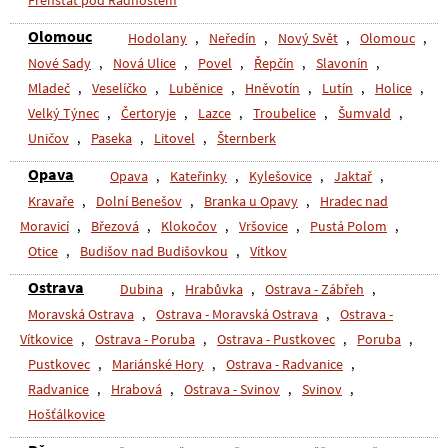
Frenštát pod Radhoštěm
Olomouc
Hodolany
,
Neředín
,
Nový Svět
,
Olomouc
,
Nové Sady
,
Nová Ulice
,
Povel
,
Řepčín
,
Slavonín
,
Mladeč
,
Veselíčko
,
Luběnice
,
Hněvotín
,
Lutín
,
Holice
,
Velký Týnec
,
Čertoryje
,
Lazce
,
Troubelice
,
Šumvald
,
Uničov
,
Paseka
,
Litovel
,
Šternberk
Opava
Opava
,
Kateřinky
,
Kylešovice
,
Jaktař
,
Kravaře
,
Dolní Benešov
,
Branka u Opavy
,
Hradec nad
Moravicí
,
Březová
,
Klokočov
,
Vršovice
,
Pustá Polom
,
Otice
,
Budišov nad Budišovkou
,
Vítkov
Ostrava
Dubina
,
Hrabůvka
,
Ostrava - Zábřeh
,
Moravská Ostrava
,
Ostrava - Moravská Ostrava
,
Ostrava -
Vítkovice
,
Ostrava - Poruba
,
Ostrava - Pustkovec
,
Poruba
,
Pustkovec
,
Mariánské Hory
,
Ostrava - Radvanice
,
Radvanice
,
Hrabová
,
Ostrava - Svinov
,
Svinov
,
Hošťálkovice