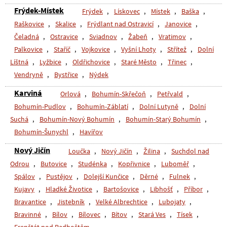
Frýdek-Místek
Frýdek
,
Lískovec
,
Místek
,
Baška
,
Raškovice
,
Skalice
,
Frýdlant nad Ostravicí
,
Janovice
,
Čeladná
,
Ostravice
,
Sviadnov
,
Žabeň
,
Vratimov
,
Palkovice
,
Staříč
,
Vojkovice
,
Vyšní Lhoty
,
Střítež
,
Dolní
Líštná
,
Lyžbice
,
Oldřichovice
,
Staré Město
,
Třinec
,
Vendryně
,
Bystřice
,
Nýdek
Karviná
Orlová
,
Bohumín-Skřečoň
,
Petřvald
,
Bohumín-Pudlov
,
Bohumín-Záblatí
,
Dolní Lutyně
,
Dolní
Suchá
,
Bohumín-Nový Bohumín
,
Bohumín-Starý Bohumín
,
Bohumín-Šunychl
,
Havířov
Nový Jičín
Loučka
,
Nový Jičín
,
Žilina
,
Suchdol nad
Odrou
,
Butovice
,
Studénka
,
Kopřivnice
,
Luboměř
,
Spálov
,
Pustějov
,
Dolejší Kunčice
,
Děrné
,
Fulnek
,
Kujavy
,
Hladké Životice
,
Bartošovice
,
Libhošť
,
Příbor
,
Bravantice
,
Jistebník
,
Velké Albrechtice
,
Lubojaty
,
Bravinné
,
Bílov
,
Bílovec
,
Bítov
,
Stará Ves
,
Tísek
,