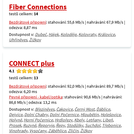
Fiber Connections
testů celkem:
14
Bezdrátové připojení
: stahování: 55,6 Mb/s | nahrávání: 67,9 Mb/s |
odezva: 8,87 ms
Dostupnost v:
Dubeč
,
Hájek
,
Koloděje
,
Kolovraty
,
Královice
,
Uhříněves
,
Žižkov
CONNECT plus
4.1
testů celkem:
13
Bezdrátové připojení
: stahování: 92,0 Mb/s | nahrávání: 89,7 Mb/s |
odezva: 6,20 ms
Pevné připojení - kabel/optika
: stahování: 90,6 Mb/s | nahrávání:
86,6 Mb/s | odezva: 13,2 ms
Dostupnost v:
Březiněves
,
Čakovice
,
Černý Most
,
Ďáblice
,
Dejvice
,
Dolní Chabry
,
Dolní Počernice
,
Hloubětín
,
Holešovice
,
Holyně
,
Horní Počernice
,
Hrdlořezy
,
Kbely
,
Letňany
,
Libeň
,
Prosek
,
Ruzyně
,
Řeporyje
,
Řepy
,
Stodůlky
,
Suchdol
,
Třebonice
,
Vinohrady
,
Vysočany
,
Záběhlice
,
Zličín
,
Žižkov