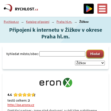
RYCHLOST
.cz
Rychlost.cz
→
Katalog připojení
→
Praha hl.m.
→
Žižkov
Připojení k internetu v Žižkov v okrese
Praha hl.m.
Vyhledat město/obec:
4.6
testů celkem:
2
http://isp.eronx.cz
Digitální partner - jsme plně dostupní, a rádi Vám nabídneme