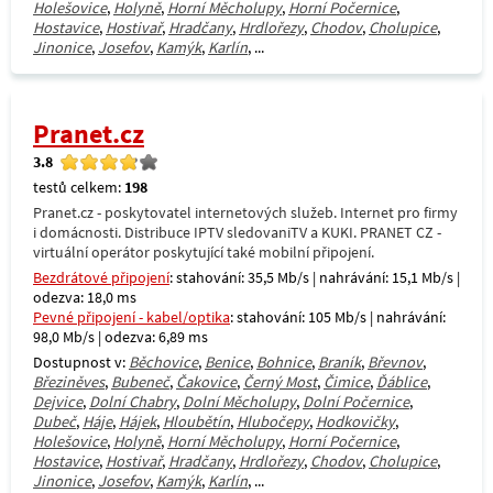
Holešovice
,
Holyně
,
Horní Měcholupy
,
Horní Počernice
,
Hostavice
,
Hostivař
,
Hradčany
,
Hrdlořezy
,
Chodov
,
Cholupice
,
Jinonice
,
Josefov
,
Kamýk
,
Karlín
, ...
Pranet.cz
3.8
testů celkem:
198
Pranet.cz - poskytovatel internetových služeb. Internet pro firmy
i domácnosti. Distribuce IPTV sledovaniTV a KUKI. PRANET CZ -
virtuální operátor poskytující také mobilní připojení.
Bezdrátové připojení
: stahování: 35,5 Mb/s | nahrávání: 15,1 Mb/s |
odezva: 18,0 ms
Pevné připojení - kabel/optika
: stahování: 105 Mb/s | nahrávání:
98,0 Mb/s | odezva: 6,89 ms
Dostupnost v:
Běchovice
,
Benice
,
Bohnice
,
Braník
,
Břevnov
,
Březiněves
,
Bubeneč
,
Čakovice
,
Černý Most
,
Čimice
,
Ďáblice
,
Dejvice
,
Dolní Chabry
,
Dolní Měcholupy
,
Dolní Počernice
,
Dubeč
,
Háje
,
Hájek
,
Hloubětín
,
Hlubočepy
,
Hodkovičky
,
Holešovice
,
Holyně
,
Horní Měcholupy
,
Horní Počernice
,
Hostavice
,
Hostivař
,
Hradčany
,
Hrdlořezy
,
Chodov
,
Cholupice
,
Jinonice
,
Josefov
,
Kamýk
,
Karlín
, ...