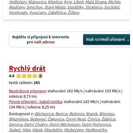
Hrdlořezy
,
Klánovice
,
Křeslice
,
Kyje
,
Libeň
,
Malá Strana
,
Michle
,
Modřany
,
Smíchov
,
Staré Město
,
Stodůlky
,
Strašnice
,
Suchdol
,
Vinohrady
,
Vysočany
,
Záběhlice
,
Žižkov
Najděte si připojení k internetu
Najít rychlejší připojení
pro
vaši adresu
Rychlý drát
4.4
testů celkem:
243
Bezdrátové připojení
: stahování: 162 Mb/s | nahrávání: 153 Mb/s |
odezva: 8,73 ms
Pevné připojení - kabel/optika
: stahování: 142 Mb/s | nahrávání:
134 Mb/s | odezva: 8,25 ms
Dostupnost v:
Běchovice
,
Benice
,
Bohnice
,
Braník
,
Břevnov
,
Březiněves
,
Bubeneč
,
Čakovice
,
Černý Most
,
Čimice
,
Ďáblice
,
Dejvice
,
Dolní Chabry
,
Dolní Měcholupy
,
Dolní Počernice
,
Dubeč
,
Háje
,
Hájek
,
Hloubětín
,
Hlubočepy
,
Hodkovičky
,