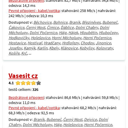
Bezdrátové připojení
: stahování: 82,7 Mb/s | nahrávání: 54,8 Mb/s |
odezva: 14,3 ms
Pevné připojení - kabel/optika
: stahování: 258 Mb/s | nahrávání:
242 Mb/s | odezva: 10,3 ms
Dostupnost v:
Běchovice
,
Bohnice
,
Braník
,
Březiněves
,
Bubeneč
,
Čakovice
,
Černý Most
,
Čimice
,
Ďáblice
,
Dolní Chabry
,
Dolní
Měcholupy
,
Dolní Počernice
,
Háje
,
Hájek
,
Hloubětín
,
Hlubočepy
,
Hodkovičky
,
Holešovice
,
Horní Měcholupy
,
Horní Počernice
,
Hostavice
,
Hostivař
,
Hradčany
,
Hrdlořezy
,
Chodov
,
Jinonice
,
Josefov
,
Kamýk
,
Karlín
,
Kbely
,
Klánovice
,
Kobylisy
,
Kolovraty
,
Košíře
,
Krč
, ...
Vasesit cz
4.1
testů celkem:
326
Bezdrátové připojení
: stahování: 86,6 Mb/s | nahrávání: 59,8 Mb/s |
odezva: 11,0 ms
Pevné připojení - kabel/optika
: stahování: 68,2 Mb/s | nahrávání:
68,3 Mb/s | odezva: 92,5 ms
Dostupnost v:
Braník
,
Bubeneč
,
Černý Most
,
Dejvice
,
Dolní
Chabry
,
Dolní Měcholupy
,
Háje
,
Holešovice
,
Horní Počernice
,