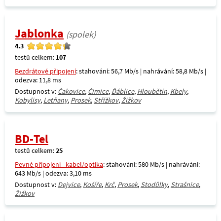
Jablonka
(spolek)
4.3
testů celkem:
107
Bezdrátové připojení
: stahování: 56,7 Mb/s | nahrávání: 58,8 Mb/s |
odezva: 11,8 ms
Dostupnost v:
Čakovice
,
Čimice
,
Ďáblice
,
Hloubětín
,
Kbely
,
Kobylisy
,
Letňany
,
Prosek
,
Střížkov
,
Žižkov
BD-Tel
testů celkem:
25
Pevné připojení - kabel/optika
: stahování: 580 Mb/s | nahrávání:
643 Mb/s | odezva: 3,10 ms
Dostupnost v:
Dejvice
,
Košíře
,
Krč
,
Prosek
,
Stodůlky
,
Strašnice
,
Žižkov