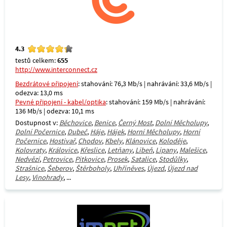
4.3
testů celkem:
655
http://www.interconnect.cz
Bezdrátové připojení
: stahování: 76,3 Mb/s | nahrávání: 33,6 Mb/s |
odezva: 13,0 ms
Pevné připojení - kabel/optika
: stahování: 159 Mb/s | nahrávání:
136 Mb/s | odezva: 10,1 ms
Dostupnost v:
Běchovice
,
Benice
,
Černý Most
,
Dolní Měcholupy
,
Dolní Počernice
,
Dubeč
,
Háje
,
Hájek
,
Horní Měcholupy
,
Horní
Počernice
,
Hostivař
,
Chodov
,
Kbely
,
Klánovice
,
Koloděje
,
Kolovraty
,
Královice
,
Křeslice
,
Letňany
,
Libeň
,
Lipany
,
Malešice
,
Nedvězí
,
Petrovice
,
Pitkovice
,
Prosek
,
Satalice
,
Stodůlky
,
Strašnice
,
Šeberov
,
Štěrboholy
,
Uhříněves
,
Újezd
,
Újezd nad
Lesy
,
Vinohrady
, ...