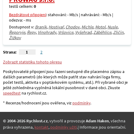
testů celkem:
0
Bezdrátové připojení
: stahování: - Mb/s | nahrávání: - Mb/s |
odezva: - ms
Dostupnost v:
Braník
,
Hostivař
,
Chodov
,
Michle
,
Motol
,
Nusle
,
Řeporyje
,
Řepy
,
Vinohrady
,
Vršovice
,
Vyšehrad
,
Záběhlice
,
Zličín
,
Žižkov
Strana:
1
2
Zobrazit statistiku tohoto okresu
Poskytovatelé připojení jsou řazeni sestupně dle placenéno zápisu a
dalších parametrů (do kterých může patřit stav nahrání loga firmy,
počet testů, aktivita v poptávkovém systému, atd.). Při vybrané obci je
ještě zohledněna vyplněná lokální pusobnost v dané obci. Zkuste
speedtest
na rychlost.cz.
* Recenze/hodnocení jsou ověřena, viz
podmínky
.
© 2004-2026 Rychlost.cz
, vytvořil a provozuje
Adam Haken
, všechna
práva vyhrazena,
kontakt
,
podmínky užití
.| Informace jsou orientační.