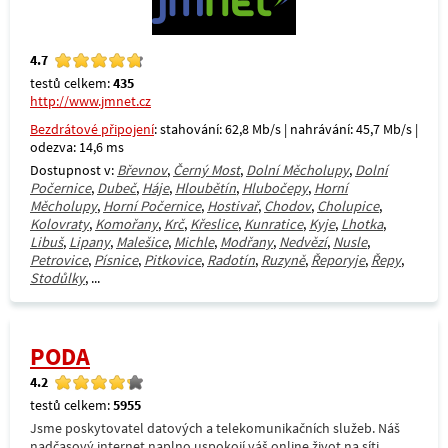
4.7
testů celkem:
435
http://www.jmnet.cz
Bezdrátové připojení
: stahování: 62,8 Mb/s | nahrávání: 45,7 Mb/s |
odezva: 14,6 ms
Dostupnost v:
Břevnov
,
Černý Most
,
Dolní Měcholupy
,
Dolní
Počernice
,
Dubeč
,
Háje
,
Hloubětín
,
Hlubočepy
,
Horní
Měcholupy
,
Horní Počernice
,
Hostivař
,
Chodov
,
Cholupice
,
Kolovraty
,
Komořany
,
Krč
,
Křeslice
,
Kunratice
,
Kyje
,
Lhotka
,
Libuš
,
Lipany
,
Malešice
,
Michle
,
Modřany
,
Nedvězí
,
Nusle
,
Petrovice
,
Písnice
,
Pitkovice
,
Radotín
,
Ruzyně
,
Řeporyje
,
Řepy
,
Stodůlky
, ...
PODA
4.2
testů celkem:
5955
Jsme poskytovatel datových a telekomunikačních služeb. Náš
nadčasový internet naplno uspokojí váš online život na síti.