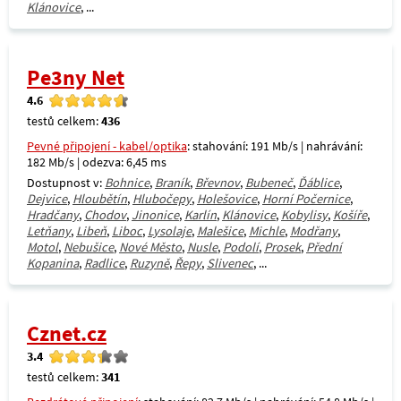
Klánovice
, ...
Pe3ny Net
4.6
testů celkem:
436
Pevné připojení - kabel/optika
: stahování: 191 Mb/s | nahrávání:
182 Mb/s | odezva: 6,45 ms
Dostupnost v:
Bohnice
,
Braník
,
Břevnov
,
Bubeneč
,
Ďáblice
,
Dejvice
,
Hloubětín
,
Hlubočepy
,
Holešovice
,
Horní Počernice
,
Hradčany
,
Chodov
,
Jinonice
,
Karlín
,
Klánovice
,
Kobylisy
,
Košíře
,
Letňany
,
Libeň
,
Liboc
,
Lysolaje
,
Malešice
,
Michle
,
Modřany
,
Motol
,
Nebušice
,
Nové Město
,
Nusle
,
Podolí
,
Prosek
,
Přední
Kopanina
,
Radlice
,
Ruzyně
,
Řepy
,
Slivenec
, ...
Cznet.cz
3.4
testů celkem:
341