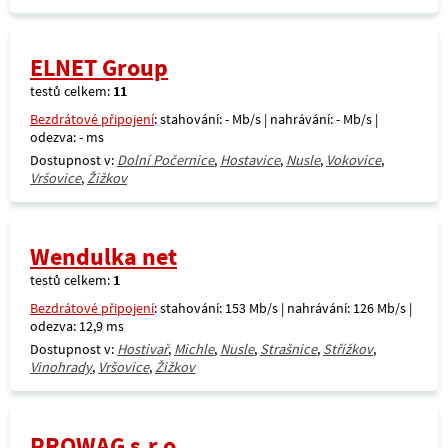
ELNET Group
testů celkem:
11
Bezdrátové připojení
: stahování: - Mb/s | nahrávání: - Mb/s |
odezva: - ms
Dostupnost v:
Dolní Počernice
,
Hostavice
,
Nusle
,
Vokovice
,
Vršovice
,
Žižkov
Wendulka net
testů celkem:
1
Bezdrátové připojení
: stahování: 153 Mb/s | nahrávání: 126 Mb/s |
odezva: 12,9 ms
Dostupnost v:
Hostivař
,
Michle
,
Nusle
,
Strašnice
,
Střížkov
,
Vinohrady
,
Vršovice
,
Žižkov
PROWAG s.r.o.