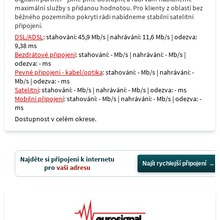
maximální služby s přidanou hodnotou. Pro klienty z oblastí bez
běžného pozemního pokrytí rádi nabídneme stabilní satelitní
připojení.
DSL/ADSL
: stahování: 45,9 Mb/s | nahrávání: 11,6 Mb/s | odezva:
9,38 ms
Bezdrátové připojení
: stahování: - Mb/s | nahrávání: - Mb/s |
odezva: - ms
Pevné připojení - kabel/optika
: stahování: - Mb/s | nahrávání: -
Mb/s | odezva: - ms
Satelitní
: stahování: - Mb/s | nahrávání: - Mb/s | odezva: - ms
Mobilní připojení
: stahování: - Mb/s | nahrávání: - Mb/s | odezva: -
ms
Dostupnost v celém okrese.
Najděte si připojení k internetu
Najít rychlejší připojení
pro
vaši adresu