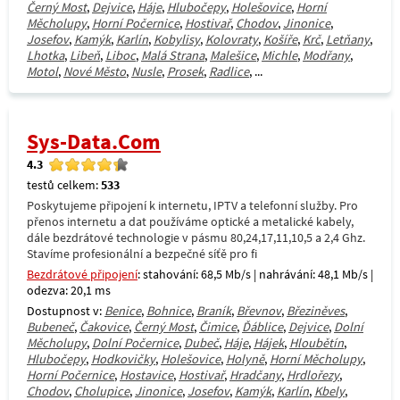
Černý Most
,
Dejvice
,
Háje
,
Hlubočepy
,
Holešovice
,
Horní
Měcholupy
,
Horní Počernice
,
Hostivař
,
Chodov
,
Jinonice
,
Josefov
,
Kamýk
,
Karlín
,
Kobylisy
,
Kolovraty
,
Košíře
,
Krč
,
Letňany
,
Lhotka
,
Libeň
,
Liboc
,
Malá Strana
,
Malešice
,
Michle
,
Modřany
,
Motol
,
Nové Město
,
Nusle
,
Prosek
,
Radlice
, ...
Sys-Data.Com
4.3
testů celkem:
533
Poskytujeme připojení k internetu, IPTV a telefonní služby. Pro
přenos internetu a dat používáme optické a metalické kabely,
dále bezdrátové technologie v pásmu 80,24,17,11,10,5 a 2,4 Ghz.
Stavíme profesionální a bezpečné síťě pro fi
Bezdrátové připojení
: stahování: 68,5 Mb/s | nahrávání: 48,1 Mb/s |
odezva: 20,1 ms
Dostupnost v:
Benice
,
Bohnice
,
Braník
,
Břevnov
,
Březiněves
,
Bubeneč
,
Čakovice
,
Černý Most
,
Čimice
,
Ďáblice
,
Dejvice
,
Dolní
Měcholupy
,
Dolní Počernice
,
Dubeč
,
Háje
,
Hájek
,
Hloubětín
,
Hlubočepy
,
Hodkovičky
,
Holešovice
,
Holyně
,
Horní Měcholupy
,
Horní Počernice
,
Hostavice
,
Hostivař
,
Hradčany
,
Hrdlořezy
,
Chodov
,
Cholupice
,
Jinonice
,
Josefov
,
Kamýk
,
Karlín
,
Kbely
,