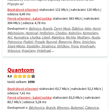
Připojte se!
Bezdrátové připojení
: stahování: 122 Mb/s | nahrávání: 120 Mb/s |
odezva: 8,46 ms
Pevné připojení - kabel/optika
: stahování: 383 Mb/s | nahrávání:
394 Mb/s | odezva: 4,78 ms
Dostupnost v:
Bohnice
,
Braník
,
Černý Most
,
Ďáblice
,
Háje
,
Horní
Měcholupy
,
Hostivař
,
Hrdlořezy
,
Chodov
,
Kobylisy
,
Komořany
,
Krč
,
Kunratice
,
Lhotka
,
Libeň
,
Malešice
,
Michle
,
Modřany
,
Nusle
,
Petrovice
,
Podolí
,
Prosek
,
Ruzyně
,
Řeporyje
,
Řepy
,
Smíchov
,
Staré Město
,
Stodůlky
,
Strašnice
,
Střížkov
,
Troja
,
Vinohrady
,
Vršovice
,
Vysočany
,
Vyšehrad
, ...
Quantcom
4.0
testů celkem:
1090
Bezdrátové připojení
: stahování: 63,7 Mb/s | nahrávání: 52,3 Mb/s |
odezva: 7,41 ms
Pevné připojení - kabel/optika
: stahování: 82,0 Mb/s | nahrávání:
80,7 Mb/s | odezva: 5,28 ms
Dostupnost v:
Běchovice
,
Braník
,
Břevnov
,
Bubeneč
,
Čakovice
,