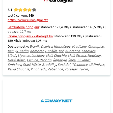
4.1
testů celkem:
949
https://www.eurosignal.cz/
Bezdrátové připojení
: stahování: 73,4 Mb/s | nahrávání: 45,5 Mb/s |
odezva: 12,7 ms
Pevné připojení - kabel/optika
: stahování: 129 Mb/s | nahrávání:
159 Mb/s | odezva: 7,25 ms
Dostupnost v:
Braník
,
Dejvice
,
Hlubočepy
,
Hradčany
,
Cholupice
,
Kamýk
,
Karlín
,
Komořany
,
Košíře
,
Krč
,
Kunratice
,
Lahovice
,
Libeň
,
Lipence
,
Lochkov
,
Malá Chuchle
,
Malá Strana
,
Modřany
,
Nové Město
,
Písnice
,
Radotín
,
Řeporyje
,
Řepy
,
Slivenec
,
Smíchov
,
Staré Město
,
Stodůlky
,
Suchdol
,
Třebonice
,
Uhříněves
,
Velká Chuchle
,
Vinohrady
,
Záběhlice
,
Zbraslav
,
Zličín
, ...