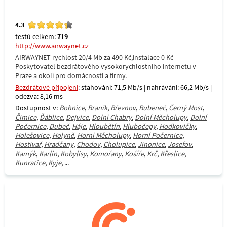
4.3
testů celkem:
719
http://www.airwaynet.cz
AIRWAYNET-rychlost 20/4 Mb za 490 Kč,instalace 0 Kč
Poskytovatel bezdrátového vysokorychlostního internetu v
Praze a okolí pro domácnosti a firmy.
Bezdrátové připojení
: stahování: 71,5 Mb/s | nahrávání: 66,2 Mb/s |
odezva: 8,16 ms
Dostupnost v:
Bohnice
,
Braník
,
Břevnov
,
Bubeneč
,
Černý Most
,
Čimice
,
Ďáblice
,
Dejvice
,
Dolní Chabry
,
Dolní Měcholupy
,
Dolní
Počernice
,
Dubeč
,
Háje
,
Hloubětín
,
Hlubočepy
,
Hodkovičky
,
Holešovice
,
Holyně
,
Horní Měcholupy
,
Horní Počernice
,
Hostivař
,
Hradčany
,
Chodov
,
Cholupice
,
Jinonice
,
Josefov
,
Kamýk
,
Karlín
,
Kobylisy
,
Komořany
,
Košíře
,
Krč
,
Křeslice
,
Kunratice
,
Kyje
, ...