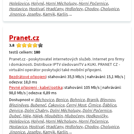
Holešovice
,
Holyně
,
Horní Měcholupy
,
Horní Počernice
,
Hostavice
,
Hostivař
,
Hradčany
,
Hrdlořezy
,
Chodov
,
Cholupice
,
Jinonice
,
Josefov
,
Kamýk
,
Karlín
, ...
Pranet.cz
3.8
testů celkem:
180
Pranet.cz - poskytovatel internetových služeb. Internet pro firmy
i domácnosti. Distribuce IPTV sledovaniTV a KUKI. PRANET CZ -
virtuální operátor poskytující také mobilní připojení.
Bezdrátové připojení
: stahování: 35,5 Mb/s | nahrávání: 15,1 Mb/s |
odezva: 18,0 ms
Pevné připojení - kabel/optika
: stahování: 105 Mb/s | nahrávání:
98,0 Mb/s | odezva: 6,89 ms
Dostupnost v:
Běchovice
,
Benice
,
Bohnice
,
Braník
,
Břevnov
,
Březiněves
,
Bubeneč
,
Čakovice
,
Černý Most
,
Čimice
,
Ďáblice
,
Dejvice
,
Dolní Chabry
,
Dolní Měcholupy
,
Dolní Počernice
,
Dubeč
,
Háje
,
Hájek
,
Hloubětín
,
Hlubočepy
,
Hodkovičky
,
Holešovice
,
Holyně
,
Horní Měcholupy
,
Horní Počernice
,
Hostavice
,
Hostivař
,
Hradčany
,
Hrdlořezy
,
Chodov
,
Cholupice
,
Jinonice
,
Josefov
,
Kamýk
,
Karlín
, ...