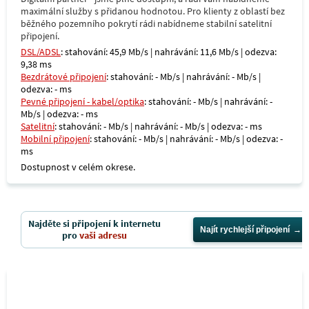
maximální služby s přidanou hodnotou. Pro klienty z oblastí bez
běžného pozemního pokrytí rádi nabídneme stabilní satelitní
připojení.
DSL/ADSL
: stahování: 45,9 Mb/s | nahrávání: 11,6 Mb/s | odezva:
9,38 ms
Bezdrátové připojení
: stahování: - Mb/s | nahrávání: - Mb/s |
odezva: - ms
Pevné připojení - kabel/optika
: stahování: - Mb/s | nahrávání: -
Mb/s | odezva: - ms
Satelitní
: stahování: - Mb/s | nahrávání: - Mb/s | odezva: - ms
Mobilní připojení
: stahování: - Mb/s | nahrávání: - Mb/s | odezva: -
ms
Dostupnost v celém okrese.
Najděte si připojení k internetu
Najít rychlejší připojení
pro
vaši adresu