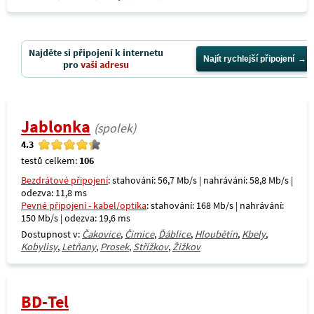
Najděte si připojení k internetu
Najít rychlejší připojení
pro
vaši adresu
Jablonka
(spolek)
4.3
testů celkem:
106
Bezdrátové připojení
: stahování: 56,7 Mb/s | nahrávání: 58,8 Mb/s |
odezva: 11,8 ms
Pevné připojení - kabel/optika
: stahování: 168 Mb/s | nahrávání:
150 Mb/s | odezva: 19,6 ms
Dostupnost v:
Čakovice
,
Čimice
,
Ďáblice
,
Hloubětín
,
Kbely
,
Kobylisy
,
Letňany
,
Prosek
,
Střížkov
,
Žižkov
BD-Tel