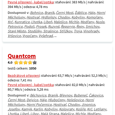
Pevné připojení - kabel/optika
: stahování: 383 Mb/s | nahrávání:
394 Mb/s | odezva: 4,78 ms
Dostupnost v:
Bohnice
,
Braník
,
Černý Most
,
Ďáblice
,
Háje
,
Horní
Měcholupy
,
Hostivař
,
Hrdlořezy
,
Chodov
,
Kobylisy
,
Komořany
,
Krč
,
Kunratice
,
Lhotka
,
Libeň
,
Malešice
,
Michle
,
Modřany
,
Nusle
,
Petrovice
,
Podolí
,
Prosek
,
Ruzyně
,
Řeporyje
,
Řepy
,
Smíchov
,
Staré Město
,
Stodůlky
,
Strašnice
,
Střížkov
,
Troja
,
Vinohrady
,
Vršovice
,
Vysočany
,
Vyšehrad
, ...
Quantcom
4.0
testů celkem:
1050
Bezdrátové připojení
: stahování: 63,7 Mb/s | nahrávání: 52,3 Mb/s |
odezva: 7,41 ms
Pevné připojení - kabel/optika
: stahování: 82,0 Mb/s | nahrávání:
80,7 Mb/s | odezva: 5,28 ms
Dostupnost v:
Běchovice
,
Braník
,
Břevnov
,
Bubeneč
,
Čakovice
,
Černý Most
,
Dejvice
,
Háje
,
Hlubočepy
,
Holešovice
,
Horní
Měcholupy
,
Horní Počernice
,
Hostivař
,
Chodov
,
Jinonice
,
Josefov
,
Kamýk
,
Karlín
,
Kobylisy
,
Kolovraty
,
Košíře
,
Krč
,
Letňany
,
Lhotka
,
Libeň
,
Liboc
,
Malá Strana
,
Malešice
,
Michle
,
Modřany
,