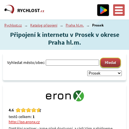
RYCHLOST
.cz
Rychlost.cz
→
Katalog připojení
→
Praha hl.m.
→
Prosek
Připojení k internetu v Prosek v okrese
Praha hl.m.
Vyhledat město/obec:
4.6
testů celkem:
1
http://isp.eronx.cz
Digitální partner - jsme plně dostupní, a rádi Vám nabídneme