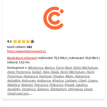
4.3
testů celkem:
682
http://www.interconnect.cz
Bezdrátové připojení
: stahování: 76,3 Mb/s | nahrávání: 33,6 Mb/s |
odezva: 13,0 ms
Dostupnost v:
Běchovice
,
Benice
,
Černý Most
,
Dolní Měcholupy
,
Dolní Počernice
,
Dubeč
,
Háje
,
Hájek
,
Horní Měcholupy
,
Horní
Počernice
,
Hostavice
,
Hostivař
,
Chodov
,
Kbely
,
Klánovice
,
Koloděje
,
Kolovraty
,
Královice
,
Křeslice
,
Letňany
,
Libeň
,
Lipany
,
Malešice
,
Nedvězí
,
Petrovice
,
Pitkovice
,
Prosek
,
Satalice
,
Stodůlky
,
Strašnice
,
Šeberov
,
Štěrboholy
,
Uhříněves
,
Újezd
,
Újezd nad Lesy
, ...