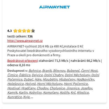
4.3
testů celkem:
726
http://www.airwaynet.cz
AIRWAYNET-rychlost 20/4 Mb za 490 Kč,instalace 0 Kč
Poskytovatel bezdrátového vysokorychlostního internetu v
Praze a okolí pro domácnosti a firmy.
Bezdrátové připojení
: stahování: 71,5 Mb/s | nahrávání: 66,2 Mb/s |
odezva: 8,16 ms
Dostupnost v:
Bohnice
,
Braník
,
Břevnov
,
Bubeneč
,
Černý Most
,
Čimice
,
Ďáblice
,
Dejvice
,
Dolní Chabry
,
Dolní Měcholupy
,
Dolní
Počernice
,
Dubeč
,
Háje
,
Hloubětín
,
Hlubočepy
,
Hodkovičky
,
Holešovice
,
Holyně
,
Horní Měcholupy
,
Horní Počernice
,
Hostivař
,
Hradčany
,
Chodov
,
Cholupice
,
Jinonice
,
Josefov
,
Kamýk
,
Karlín
,
Kobylisy
,
Komořany
,
Košíře
,
Krč
,
Křeslice
,
Kunratice
,
Kyje
, ...