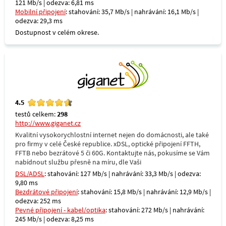
121 Mb/s | odezva: 6,81 ms
Mobilní připojení
: stahování: 35,7 Mb/s | nahrávání: 16,1 Mb/s |
odezva: 29,3 ms
Dostupnost v celém okrese.
4.5
testů celkem:
298
http://www.giganet.cz
Kvalitní vysokorychlostní internet nejen do domácnosti, ale také
pro firmy v celé České republice. xDSL, optické připojení FFTH,
FFTB nebo bezrátové 5 či 60G. Kontaktujte nás, pokusíme se Vám
nabídnout službu přesně na míru, dle Vaši
DSL/ADSL
: stahování: 127 Mb/s | nahrávání: 33,3 Mb/s | odezva:
9,80 ms
Bezdrátové připojení
: stahování: 15,8 Mb/s | nahrávání: 12,9 Mb/s |
odezva: 252 ms
Pevné připojení - kabel/optika
: stahování: 272 Mb/s | nahrávání:
245 Mb/s | odezva: 8,25 ms