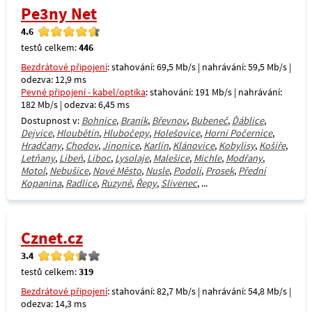
Pe3ny Net
4.6
testů celkem:
446
Bezdrátové připojení
: stahování: 69,5 Mb/s | nahrávání: 59,5 Mb/s |
odezva: 12,9 ms
Pevné připojení - kabel/optika
: stahování: 191 Mb/s | nahrávání:
182 Mb/s | odezva: 6,45 ms
Dostupnost v:
Bohnice
,
Braník
,
Břevnov
,
Bubeneč
,
Ďáblice
,
Dejvice
,
Hloubětín
,
Hlubočepy
,
Holešovice
,
Horní Počernice
,
Hradčany
,
Chodov
,
Jinonice
,
Karlín
,
Klánovice
,
Kobylisy
,
Košíře
,
Letňany
,
Libeň
,
Liboc
,
Lysolaje
,
Malešice
,
Michle
,
Modřany
,
Motol
,
Nebušice
,
Nové Město
,
Nusle
,
Podolí
,
Prosek
,
Přední
Kopanina
,
Radlice
,
Ruzyně
,
Řepy
,
Slivenec
, ...
Cznet.cz
3.4
testů celkem:
319
Bezdrátové připojení
: stahování: 82,7 Mb/s | nahrávání: 54,8 Mb/s |
odezva: 14,3 ms