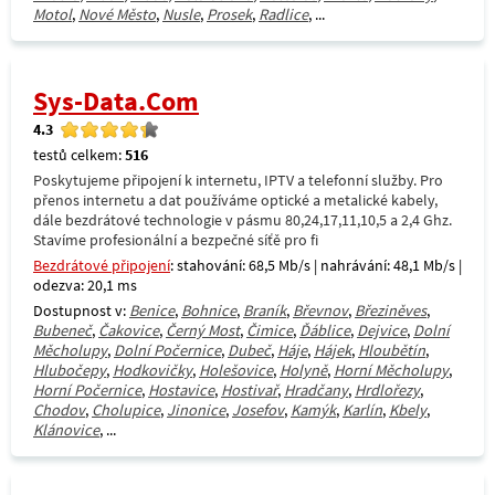
Motol
,
Nové Město
,
Nusle
,
Prosek
,
Radlice
, ...
Sys-Data.Com
4.3
testů celkem:
516
Poskytujeme připojení k internetu, IPTV a telefonní služby. Pro
přenos internetu a dat používáme optické a metalické kabely,
dále bezdrátové technologie v pásmu 80,24,17,11,10,5 a 2,4 Ghz.
Stavíme profesionální a bezpečné síťě pro fi
Bezdrátové připojení
: stahování: 68,5 Mb/s | nahrávání: 48,1 Mb/s |
odezva: 20,1 ms
Dostupnost v:
Benice
,
Bohnice
,
Braník
,
Břevnov
,
Březiněves
,
Bubeneč
,
Čakovice
,
Černý Most
,
Čimice
,
Ďáblice
,
Dejvice
,
Dolní
Měcholupy
,
Dolní Počernice
,
Dubeč
,
Háje
,
Hájek
,
Hloubětín
,
Hlubočepy
,
Hodkovičky
,
Holešovice
,
Holyně
,
Horní Měcholupy
,
Horní Počernice
,
Hostavice
,
Hostivař
,
Hradčany
,
Hrdlořezy
,
Chodov
,
Cholupice
,
Jinonice
,
Josefov
,
Kamýk
,
Karlín
,
Kbely
,
Klánovice
, ...