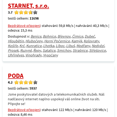
STARNET, s.r.o.
3.7
testů celkem:
11698
Bezdrátové připojení
: stahování: 59,8 Mb/s | nahrávání: 40,3 Mb/s |
odezva: 15,3 ms
Dostupnost v:
Benice
,
Bohnice
,
Břevnov
,
Čimice
,
Dubeč
,
Hloubětín
,
Hlubočepy
,
Horní Počernice
,
Kamýk
,
Kolovraty
,
Košíře
,
Krč
,
Kunratice
,
Lhotka
,
Liboc
,
Libuš
,
Modřany
,
Nedvězí
,
Prosek
,
Ruzyně
,
Řepy
,
Satalice
,
Smíchov
,
Strašnice
,
Střešovice
,
Uhříněves
,
Vinohrady
,
Vysočany
PODA
4.2
testů celkem:
5937
Jsme poskytovatel datových a telekomunikačních služeb. Náš
nadčasový internet naplno uspokojí váš online život na síti.
Připojte se!
Bezdrátové připojení
: stahování: 122 Mb/s | nahrávání: 120 Mb/s |
odezva: 8,46 ms