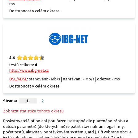
ms
Dostupnost v celém okrese.
4.4
testů celkem:
4
http://www.ibg-net.cz
DSL/ADSL
: stahování: - Mb/s | nahrávání: - Mb/s | odezva: - ms
Dostupnost v celém okrese.
Strana:
1
2
Zobrazit statistiku tohoto okresu
Poskytovatelé připojení jsou řazeni sestupně dle placenéno zápisu a
dalších parametrů (do kterých může patřit stav nahrání loga firmy,
počet testů, aktivita v poptávkovém systému, atd.). Při vybrané obci je
ještě zohledněna vyplněná lokální pusobnost v dané obci. Zkuste