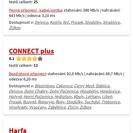
testů celkem:
25
Pevné připojení - kabel/optika
: stahování: 580 Mb/s | nahrávání:
643 Mb/s | odezva: 3,10 ms
Dostupnost v:
Dejvice
,
Košíře
,
Krč
,
Prosek
,
Stodůlky
,
Strašnice
,
Žižkov
CONNECT plus
4.1
testů celkem:
13
Bezdrátové připojení
: stahování: 92,0 Mb/s | nahrávání: 89,7 Mb/s |
odezva: 6,20 ms
Dostupnost v:
Březiněves
,
Čakovice
,
Černý Most
,
Ďáblice
,
Dejvice
,
Dolní Chabry
,
Dolní Počernice
,
Hloubětín
,
Holešovice
,
Holyně
,
Horní Počernice
,
Hrdlořezy
,
Kbely
,
Letňany
,
Libeň
,
Prosek
,
Ruzyně
,
Řeporyje
,
Řepy
,
Stodůlky
,
Suchdol
,
Třebonice
,
Vinohrady
,
Vysočany
,
Záběhlice
,
Zličín
,
Žižkov
Harfa