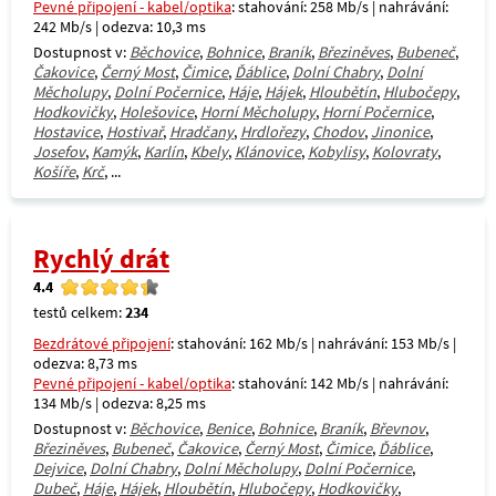
Pevné připojení - kabel/optika
: stahování: 258 Mb/s | nahrávání:
242 Mb/s | odezva: 10,3 ms
Dostupnost v:
Běchovice
,
Bohnice
,
Braník
,
Březiněves
,
Bubeneč
,
Čakovice
,
Černý Most
,
Čimice
,
Ďáblice
,
Dolní Chabry
,
Dolní
Měcholupy
,
Dolní Počernice
,
Háje
,
Hájek
,
Hloubětín
,
Hlubočepy
,
Hodkovičky
,
Holešovice
,
Horní Měcholupy
,
Horní Počernice
,
Hostavice
,
Hostivař
,
Hradčany
,
Hrdlořezy
,
Chodov
,
Jinonice
,
Josefov
,
Kamýk
,
Karlín
,
Kbely
,
Klánovice
,
Kobylisy
,
Kolovraty
,
Košíře
,
Krč
, ...
Rychlý drát
4.4
testů celkem:
234
Bezdrátové připojení
: stahování: 162 Mb/s | nahrávání: 153 Mb/s |
odezva: 8,73 ms
Pevné připojení - kabel/optika
: stahování: 142 Mb/s | nahrávání:
134 Mb/s | odezva: 8,25 ms
Dostupnost v:
Běchovice
,
Benice
,
Bohnice
,
Braník
,
Břevnov
,
Březiněves
,
Bubeneč
,
Čakovice
,
Černý Most
,
Čimice
,
Ďáblice
,
Dejvice
,
Dolní Chabry
,
Dolní Měcholupy
,
Dolní Počernice
,
Dubeč
,
Háje
,
Hájek
,
Hloubětín
,
Hlubočepy
,
Hodkovičky
,