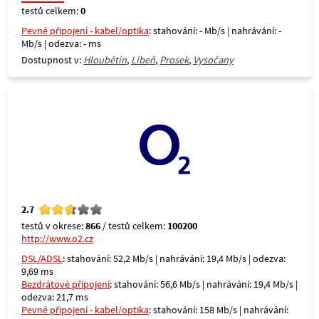
testů celkem:
0
Pevné připojení - kabel/optika
: stahování: - Mb/s | nahrávání: -
Mb/s | odezva: - ms
Dostupnost v:
Hloubětín
,
Libeň
,
Prosek
,
Vysočany
2.7
testů v okrese:
866
/ testů celkem:
100200
http://www.o2.cz
DSL/ADSL
: stahování: 52,2 Mb/s | nahrávání: 19,4 Mb/s | odezva:
9,69 ms
Bezdrátové připojení
: stahování: 56,6 Mb/s | nahrávání: 19,4 Mb/s |
odezva: 21,7 ms
Pevné připojení - kabel/optika
: stahování: 158 Mb/s | nahrávání: