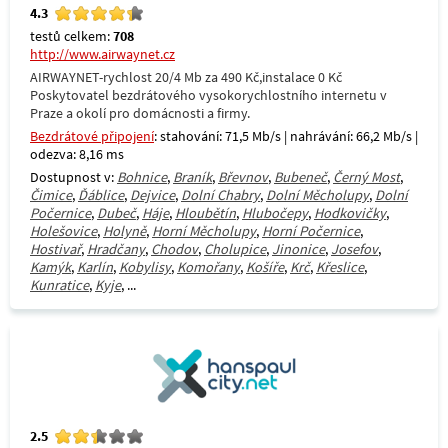
4.3
testů celkem:
708
http://www.airwaynet.cz
AIRWAYNET-rychlost 20/4 Mb za 490 Kč,instalace 0 Kč
Poskytovatel bezdrátového vysokorychlostního internetu v
Praze a okolí pro domácnosti a firmy.
Bezdrátové připojení
: stahování: 71,5 Mb/s | nahrávání: 66,2 Mb/s |
odezva: 8,16 ms
Dostupnost v:
Bohnice
,
Braník
,
Břevnov
,
Bubeneč
,
Černý Most
,
Čimice
,
Ďáblice
,
Dejvice
,
Dolní Chabry
,
Dolní Měcholupy
,
Dolní
Počernice
,
Dubeč
,
Háje
,
Hloubětín
,
Hlubočepy
,
Hodkovičky
,
Holešovice
,
Holyně
,
Horní Měcholupy
,
Horní Počernice
,
Hostivař
,
Hradčany
,
Chodov
,
Cholupice
,
Jinonice
,
Josefov
,
Kamýk
,
Karlín
,
Kobylisy
,
Komořany
,
Košíře
,
Krč
,
Křeslice
,
Kunratice
,
Kyje
, ...
2.5