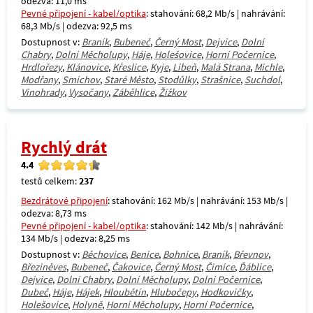
odezva: 11,0 ms
Pevné připojení - kabel/optika
: stahování: 68,2 Mb/s | nahrávání:
68,3 Mb/s | odezva: 92,5 ms
Dostupnost v:
Braník
,
Bubeneč
,
Černý Most
,
Dejvice
,
Dolní
Chabry
,
Dolní Měcholupy
,
Háje
,
Holešovice
,
Horní Počernice
,
Hrdlořezy
,
Klánovice
,
Křeslice
,
Kyje
,
Libeň
,
Malá Strana
,
Michle
,
Modřany
,
Smíchov
,
Staré Město
,
Stodůlky
,
Strašnice
,
Suchdol
,
Vinohrady
,
Vysočany
,
Záběhlice
,
Žižkov
Rychlý drát
4.4
testů celkem:
237
Bezdrátové připojení
: stahování: 162 Mb/s | nahrávání: 153 Mb/s |
odezva: 8,73 ms
Pevné připojení - kabel/optika
: stahování: 142 Mb/s | nahrávání:
134 Mb/s | odezva: 8,25 ms
Dostupnost v:
Běchovice
,
Benice
,
Bohnice
,
Braník
,
Břevnov
,
Březiněves
,
Bubeneč
,
Čakovice
,
Černý Most
,
Čimice
,
Ďáblice
,
Dejvice
,
Dolní Chabry
,
Dolní Měcholupy
,
Dolní Počernice
,
Dubeč
,
Háje
,
Hájek
,
Hloubětín
,
Hlubočepy
,
Hodkovičky
,
Holešovice
,
Holyně
,
Horní Měcholupy
,
Horní Počernice
,