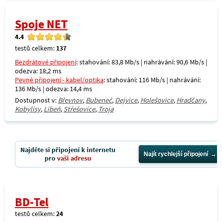
Spoje NET
4.4
testů celkem:
137
Bezdrátové připojení
: stahování: 83,8 Mb/s | nahrávání: 90,6 Mb/s |
odezva: 18,2 ms
Pevné připojení - kabel/optika
: stahování: 116 Mb/s | nahrávání:
136 Mb/s | odezva: 14,4 ms
Dostupnost v:
Břevnov
,
Bubeneč
,
Dejvice
,
Holešovice
,
Hradčany
,
Kobylisy
,
Libeň
,
Střešovice
,
Troja
Najděte si připojení k internetu
Najít rychlejší připojení
pro
vaši adresu
BD-Tel
testů celkem:
24