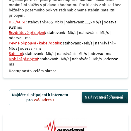
maximální služby s přidanou hodnotou. Pro klienty z oblastí bez
běžného pozemního pokrytí rádi nabídneme stabilní satelitní
připojení.
DSL/ADSL
: stahování: 45,9 Mb/s | nahrávání: 11,6 Mb/s | odezva:
9,38 ms
Bezdrátové připojení
: stahování: - Mb/s | nahrávání: - Mb/s |
odezva: - ms
Pevné připojení - kabel/optika
: stahování: - Mb/s | nahrávání: -
Mb/s | odezva: - ms
Satelitní
: stahování: - Mb/s | nahrávání: - Mb/s | odezva: - ms
Mobilní připojení
: stahování: - Mb/s | nahrávání: - Mb/s | odezva: -
ms
Dostupnost v celém okrese.
Najděte si připojení k internetu
Najít rychlejší připojení
pro
vaši adresu