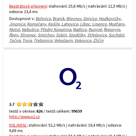
Bezdrátové připojení
: stahování: 25,6 Mb/s | nahrávání: 12,5 Mb/s |
odezva: 23,4 ms
Dostupnost v:
Bohnice
,
Braník
,
Břevnov
,
Dejvice
,
Hodkovičky
,
Jinonice
,
Komořany
,
Košíře
,
Lahovice
,
Liboc
,
Lipence
,
Modřany
,
Motol
,
Nebušice
,
Přední Kopanina
,
Radlice
,
Ruzyně
,
Řeporyje
,
Řepy
,
Slivenec
,
Smíchov
,
Sobín
,
Stodůlky
,
Střešovice
,
Suchdol
,
Točná
,
Troja
,
Třebonice
,
Veleslavín
,
Vokovice
,
Zličín
2.7
testů v okrese:
826
/ testů celkem:
99659
http://www.o2.cz
DSL/ADSL
: stahování: 52,2 Mb/s | nahrávání: 19,4 Mb/s | odezva:
9,69 ms