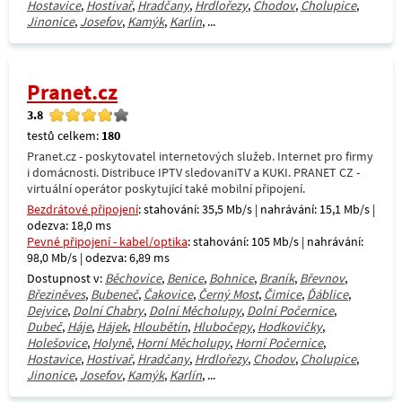
Hostavice
,
Hostivař
,
Hradčany
,
Hrdlořezy
,
Chodov
,
Cholupice
,
Jinonice
,
Josefov
,
Kamýk
,
Karlín
, ...
Pranet.cz
3.8
testů celkem:
180
Pranet.cz - poskytovatel internetových služeb. Internet pro firmy
i domácnosti. Distribuce IPTV sledovaniTV a KUKI. PRANET CZ -
virtuální operátor poskytující také mobilní připojení.
Bezdrátové připojení
: stahování: 35,5 Mb/s | nahrávání: 15,1 Mb/s |
odezva: 18,0 ms
Pevné připojení - kabel/optika
: stahování: 105 Mb/s | nahrávání:
98,0 Mb/s | odezva: 6,89 ms
Dostupnost v:
Běchovice
,
Benice
,
Bohnice
,
Braník
,
Břevnov
,
Březiněves
,
Bubeneč
,
Čakovice
,
Černý Most
,
Čimice
,
Ďáblice
,
Dejvice
,
Dolní Chabry
,
Dolní Měcholupy
,
Dolní Počernice
,
Dubeč
,
Háje
,
Hájek
,
Hloubětín
,
Hlubočepy
,
Hodkovičky
,
Holešovice
,
Holyně
,
Horní Měcholupy
,
Horní Počernice
,
Hostavice
,
Hostivař
,
Hradčany
,
Hrdlořezy
,
Chodov
,
Cholupice
,
Jinonice
,
Josefov
,
Kamýk
,
Karlín
, ...