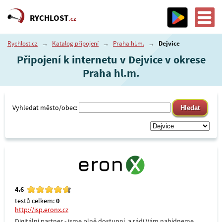
RYCHLOST
.cz
Rychlost.cz
→
Katalog připojení
→
Praha hl.m.
→
Dejvice
Připojení k internetu v Dejvice v okrese
Praha hl.m.
Vyhledat město/obec:
4.6
testů celkem:
0
http://isp.eronx.cz
Digitální partner - jsme plně dostupní, a rádi Vám nabídneme