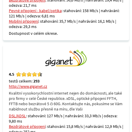
Bezdrátové připojení
: stahování: 56,6 Mb/s | nahrávání: 19,4 Mb/s |
odezva: 21,7 ms
Pevné připojení - kabel/optika
: stahování: 158 Mb/s | nahrávání:
121 Mb/s | odezva: 6,81 ms
Mobilní připojení
: stahování: 35,7 Mb/s | nahrávání: 16,1 Mb/s |
odezva: 29,3 ms
Dostupnost v celém okrese.
4.5
testů celkem:
293
http://www.giganet.cz
Kvalitní vysokorychlostní internet nejen do domácnosti, ale také
pro firmy v celé České republice. xDSL, optické připojení FFTH,
FFTB nebo bezrátové 5 či 60G. Kontaktujte nás, pokusíme se Vám
nabídnout službu přesně na míru, dle Vaši
DSL/ADSL
: stahování: 127 Mb/s | nahrávání: 33,3 Mb/s | odezva:
9,80 ms
Bezdrátové připojení
: stahování: 15,8 Mb/s | nahrávání: 12,9 Mb/s |
odezva: 252 ms