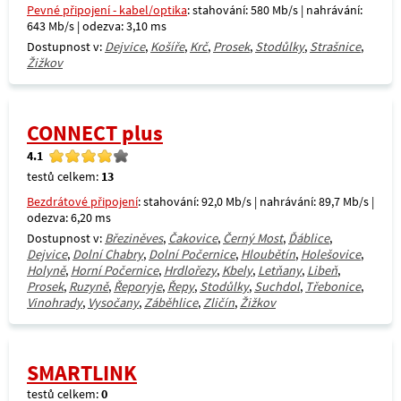
Pevné připojení - kabel/optika
: stahování: 580 Mb/s | nahrávání:
643 Mb/s | odezva: 3,10 ms
Dostupnost v:
Dejvice
,
Košíře
,
Krč
,
Prosek
,
Stodůlky
,
Strašnice
,
Žižkov
CONNECT plus
4.1
testů celkem:
13
Bezdrátové připojení
: stahování: 92,0 Mb/s | nahrávání: 89,7 Mb/s |
odezva: 6,20 ms
Dostupnost v:
Březiněves
,
Čakovice
,
Černý Most
,
Ďáblice
,
Dejvice
,
Dolní Chabry
,
Dolní Počernice
,
Hloubětín
,
Holešovice
,
Holyně
,
Horní Počernice
,
Hrdlořezy
,
Kbely
,
Letňany
,
Libeň
,
Prosek
,
Ruzyně
,
Řeporyje
,
Řepy
,
Stodůlky
,
Suchdol
,
Třebonice
,
Vinohrady
,
Vysočany
,
Záběhlice
,
Zličín
,
Žižkov
SMARTLINK
testů celkem:
0