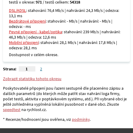
testů v okrese:
971
/ testů celkem:
54318
DSL/ADSL
: stahování: 76,4 Mb/s | nahrávání: 24,3 Mb/s | odezva:
13,1 ms
Bezdrátové připojení
: stahování: - Mb/s | nahrávání: - Mb/s |
odezva: - ms
Pevné připojení - kabel/optika
: stahování: 239 Mb/s | nahrávání:
46,3 Mb/s | odezva: 12,6 ms
Mobilní připojení
: stahování: 28,1 Mb/s | nahrávání: 17,8 Mb/s |
odezva: 28,1 ms
Dostupnost v celém okrese.
Strana:
1
2
Zobrazit statistiku tohoto okresu
Poskytovatelé připojení jsou řazeni sestupně dle placenéno zápisu a
dalších parametrů (do kterých může patřit stav nahrání loga firmy,
počet testů, aktivita v poptávkovém systému, atd.). Při vybrané obci je
ještě zohledněna vyplněná lokální pusobnost v dané obci. Zkuste
speedtest
na rychlost.cz.
* Recenze/hodnocení jsou ověřena, viz
podmínky
.