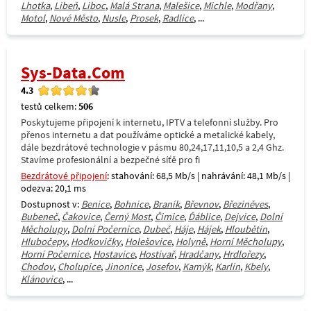
Lhotka
,
Libeň
,
Liboc
,
Malá Strana
,
Malešice
,
Michle
,
Modřany
,
Motol
,
Nové Město
,
Nusle
,
Prosek
,
Radlice
, ...
Sys-Data.Com
4.3
testů celkem:
506
Poskytujeme připojení k internetu, IPTV a telefonní služby. Pro
přenos internetu a dat používáme optické a metalické kabely,
dále bezdrátové technologie v pásmu 80,24,17,11,10,5 a 2,4 Ghz.
Stavíme profesionální a bezpečné síťě pro fi
Bezdrátové připojení
: stahování: 68,5 Mb/s | nahrávání: 48,1 Mb/s |
odezva: 20,1 ms
Dostupnost v:
Benice
,
Bohnice
,
Braník
,
Břevnov
,
Březiněves
,
Bubeneč
,
Čakovice
,
Černý Most
,
Čimice
,
Ďáblice
,
Dejvice
,
Dolní
Měcholupy
,
Dolní Počernice
,
Dubeč
,
Háje
,
Hájek
,
Hloubětín
,
Hlubočepy
,
Hodkovičky
,
Holešovice
,
Holyně
,
Horní Měcholupy
,
Horní Počernice
,
Hostavice
,
Hostivař
,
Hradčany
,
Hrdlořezy
,
Chodov
,
Cholupice
,
Jinonice
,
Josefov
,
Kamýk
,
Karlín
,
Kbely
,
Klánovice
, ...