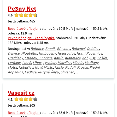
Pe3ny Net
4.6
testů celkem:
465
Bezdrátové připojení
: stahování: 69,5 Mb/s | nahrávání: 59,5 Mb/s |
odezva: 12,9 ms
Pevné připojení - kabel/optika
: stahování: 191 Mb/s | nahrávání:
182 Mb/s | odezva: 6,45 ms
Dostupnost v:
Bohnice
,
Braník
,
Břevnov
,
Bubeneč
,
Ďáblice
,
Dejvice
,
Hloubětín
,
Hlubočepy
,
Holešovice
,
Horní Počernice
,
Hradčany
,
Chodov
,
Jinonice
,
Karlín
,
Klánovice
,
Kobylisy
,
Košíře
,
Letňany
,
Libeň
,
Liboc
,
Lysolaje
,
Malešice
,
Michle
,
Modřany
,
Motol
,
Nebušice
,
Nové Město
,
Nusle
,
Podolí
,
Prosek
,
Přední
Kopanina
,
Radlice
,
Ruzyně
,
Řepy
,
Slivenec
, ...
Vasesit cz
4.1
testů celkem:
305
Bezdrátové připojení
: stahování: 86,6 Mb/s | nahrávání: 59,8 Mb/s |