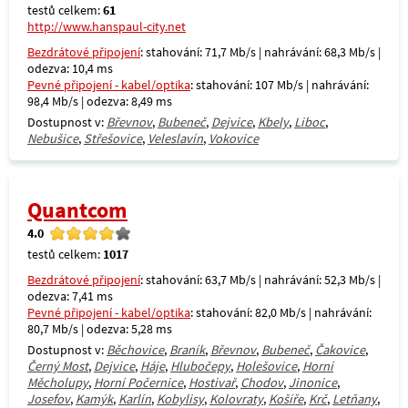
testů celkem:
61
http://www.hanspaul-city.net
Bezdrátové připojení
: stahování: 71,7 Mb/s | nahrávání: 68,3 Mb/s |
odezva: 10,4 ms
Pevné připojení - kabel/optika
: stahování: 107 Mb/s | nahrávání:
98,4 Mb/s | odezva: 8,49 ms
Dostupnost v:
Břevnov
,
Bubeneč
,
Dejvice
,
Kbely
,
Liboc
,
Nebušice
,
Střešovice
,
Veleslavín
,
Vokovice
Quantcom
4.0
testů celkem:
1017
Bezdrátové připojení
: stahování: 63,7 Mb/s | nahrávání: 52,3 Mb/s |
odezva: 7,41 ms
Pevné připojení - kabel/optika
: stahování: 82,0 Mb/s | nahrávání:
80,7 Mb/s | odezva: 5,28 ms
Dostupnost v:
Běchovice
,
Braník
,
Břevnov
,
Bubeneč
,
Čakovice
,
Černý Most
,
Dejvice
,
Háje
,
Hlubočepy
,
Holešovice
,
Horní
Měcholupy
,
Horní Počernice
,
Hostivař
,
Chodov
,
Jinonice
,
Josefov
,
Kamýk
,
Karlín
,
Kobylisy
,
Kolovraty
,
Košíře
,
Krč
,
Letňany
,