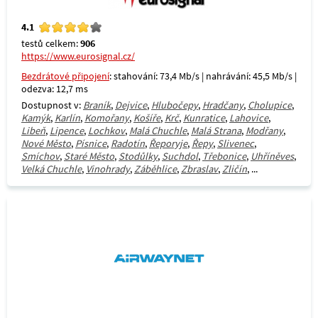
4.1
testů celkem:
906
https://www.eurosignal.cz/
Bezdrátové připojení
: stahování: 73,4 Mb/s | nahrávání: 45,5 Mb/s |
odezva: 12,7 ms
Dostupnost v:
Braník
,
Dejvice
,
Hlubočepy
,
Hradčany
,
Cholupice
,
Kamýk
,
Karlín
,
Komořany
,
Košíře
,
Krč
,
Kunratice
,
Lahovice
,
Libeň
,
Lipence
,
Lochkov
,
Malá Chuchle
,
Malá Strana
,
Modřany
,
Nové Město
,
Písnice
,
Radotín
,
Řeporyje
,
Řepy
,
Slivenec
,
Smíchov
,
Staré Město
,
Stodůlky
,
Suchdol
,
Třebonice
,
Uhříněves
,
Velká Chuchle
,
Vinohrady
,
Záběhlice
,
Zbraslav
,
Zličín
, ...