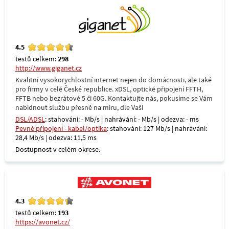
4.5
testů celkem:
298
http://www.giganet.cz
Kvalitní vysokorychlostní internet nejen do domácnosti, ale také
pro firmy v celé České republice. xDSL, optické připojení FFTH,
FFTB nebo bezrátové 5 či 60G. Kontaktujte nás, pokusíme se Vám
nabídnout službu přesně na míru, dle Vaši
DSL/ADSL
: stahování: - Mb/s | nahrávání: - Mb/s | odezva: - ms
Pevné připojení - kabel/optika
: stahování: 127 Mb/s | nahrávání:
28,4 Mb/s | odezva: 11,5 ms
Dostupnost v celém okrese.
4.3
testů celkem:
193
https://avonet.cz/