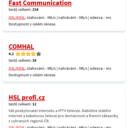
Fast Communication
testů celkem:
154
DSL/ADSL
: stahování: - Mb/s | nahrávání: - Mb/s | odezva: - ms
Dostupnost v celém okrese.
COMHAL
4.2
testů celkem:
18
DSL/ADSL
: stahování: - Mb/s | nahrávání: - Mb/s | odezva: - ms
Dostupnost v celém okrese.
HSL profi.cz
testů celkem:
12
Váš poskytovatel internetu a IPTV televize. Nabízíme stabilní
internet a kabelovou televizi pro domácnosti a firemní zákazníky
z vybraných regionů ČR.
DSL/ADSL
: stahování: - Mb/s | nahrávání: - Mb/s | odezva: - ms