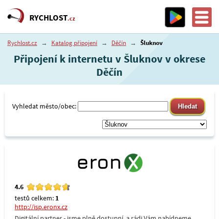
RYCHLOST
.cz
Rychlost.cz
→
Katalog připojení
→
Děčín
→
Šluknov
Připojení k internetu v Šluknov v okrese
Děčín
Vyhledat město/obec:
4.6
testů celkem:
1
http://isp.eronx.cz
Digitální partner - jsme plně dostupní, a rádi Vám nabídneme