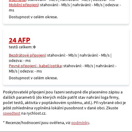
Mobilní připojení
: stahování: - Mb/s | nahrávání: - Mb/s | odezva: -
ms
Dostupnost v celém okrese.
24 AFP
testů celkem:
0
Bezdrátové připojení
: stahování: - Mb/s | nahrávání: - Mb/s |
odezva: - ms
Pevné připojení - kabel/optika
: stahování: - Mb/s | nahrávání: -
Mb/s | odezva: - ms
Dostupnost v celém okrese.
Poskytovatelé připojení jsou řazeni sestupně dle placenéno zápisu a
dalších parametrů (do kterých může patřit stav nahrání loga firmy,
počet testů, aktivita v poptávkovém systému, atd.). Při vybrané obci je
ještě zohledněna vyplněná lokální pusobnost v dané obci. Zkuste
speedtest
na rychlost.cz.
* Recenze/hodnocení jsou ověřena, viz
podmínky
.