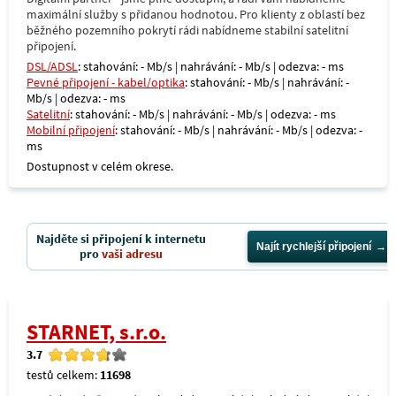
maximální služby s přidanou hodnotou. Pro klienty z oblastí bez
běžného pozemního pokrytí rádi nabídneme stabilní satelitní
připojení.
DSL/ADSL
: stahování: - Mb/s | nahrávání: - Mb/s | odezva: - ms
Pevné připojení - kabel/optika
: stahování: - Mb/s | nahrávání: -
Mb/s | odezva: - ms
Satelitní
: stahování: - Mb/s | nahrávání: - Mb/s | odezva: - ms
Mobilní připojení
: stahování: - Mb/s | nahrávání: - Mb/s | odezva: -
ms
Dostupnost v celém okrese.
Najděte si připojení k internetu
Najít rychlejší připojení
pro
vaši adresu
STARNET, s.r.o.
3.7
testů celkem:
11698