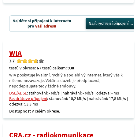
Najděte si připojení k internetu
Najít rychlejší připojení
pro
vaši adresu
WIA
3.7
testů v okrese:
6
/ testů celkem:
930
WIA poskytuje kvalitní, rychlý a spolehlivý internet, který Vás k
ničemu nezavazuje. Většina služeb je předplacená,
nepodepisujete tedy žádné smlouvy.
DSL/ADSL
: stahování: - Mb/s | nahrávání: - Mb/s | odezva: - ms
Bezdrátové připojení
: stahování: 18,2 Mb/s | nahrávání: 17,8 Mb/s |
odezva: 53,3 ms
Dostupnost v celém okrese.
CRA.cz - radiokomunikace