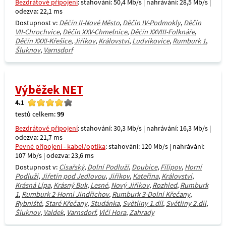
Bezdrátové připojení
: stahování: 50,4 Mb/s | nahrávání: 28,5 Mb/s |
odezva: 22,1 ms
Dostupnost v:
Děčín II-Nové Město
,
Děčín IV-Podmokly
,
Děčín
VII-Chrochvice
,
Děčín XXV-Chmelnice
,
Děčín XXVIII-Folknáře
,
Děčín XXXI-Křešice
,
Jiříkov
,
Království
,
Ludvíkovice
,
Rumburk 1
,
Šluknov
,
Varnsdorf
Výběžek NET
4.1
testů celkem:
99
Bezdrátové připojení
: stahování: 30,3 Mb/s | nahrávání: 16,3 Mb/s |
odezva: 21,7 ms
Pevné připojení - kabel/optika
: stahování: 120 Mb/s | nahrávání:
107 Mb/s | odezva: 23,6 ms
Dostupnost v:
Císařský
,
Dolní Podluží
,
Doubice
,
Filipov
,
Horní
Podluží
,
Jiřetín pod Jedlovou
,
Jiříkov
,
Kateřina
,
Království
,
Krásná Lípa
,
Krásný Buk
,
Lesné
,
Nový Jiříkov
,
Rozhled
,
Rumburk
1
,
Rumburk 2-Horní Jindřichov
,
Rumburk 3-Dolní Křečany
,
Rybniště
,
Staré Křečany
,
Studánka
,
Světliny 1.díl
,
Světliny 2.díl
,
Šluknov
,
Valdek
,
Varnsdorf
,
Vlčí Hora
,
Zahrady