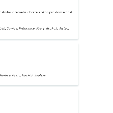
stního internetu v Praze a okolí pro domácnosti
beň
,
Osnice
,
Průhonice
,
Psáry
,
Rozkoš
,
Vestec
,
honice
,
Psáry
,
Rozkoš
,
Skalsko