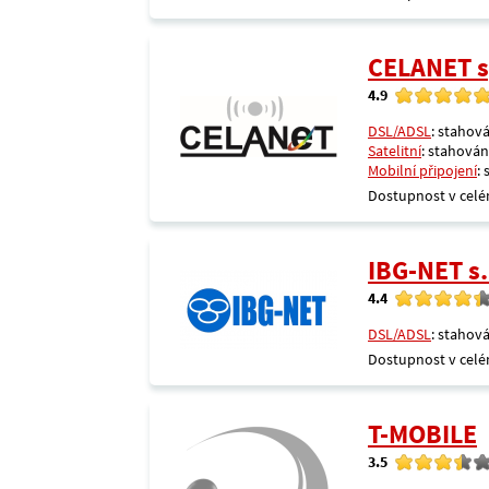
CELANET sp
4.9
DSL/ADSL
: stahová
Satelitní
: stahování
Mobilní připojení
:
Dostupnost v celé
IBG-NET s.
4.4
DSL/ADSL
: stahová
Dostupnost v celé
T-MOBILE
3.5