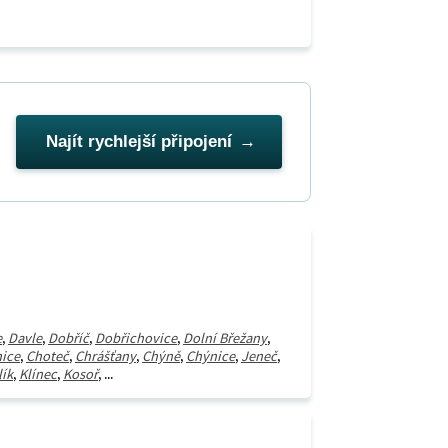
Najít rychlejší připojení
e
,
Davle
,
Dobříč
,
Dobřichovice
,
Dolní Břežany
,
ice
,
Choteč
,
Chrášťany
,
Chýně
,
Chýnice
,
Jeneč
,
lík
,
Klínec
,
Kosoř
, ...