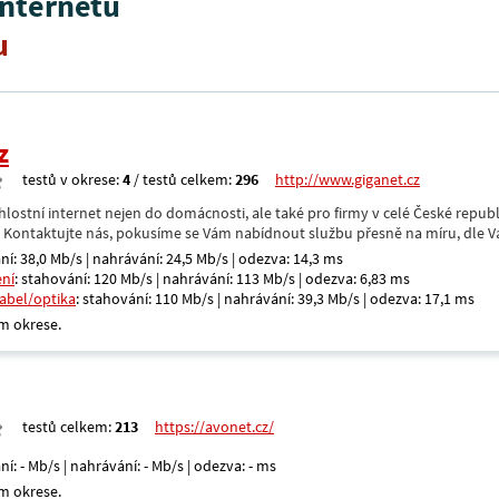
internetu
u
z
testů v okrese:
4
/ testů celkem:
296
http://www.giganet.cz
hlostní internet nejen do domácnosti, ale také pro firmy v celé České repub
. Kontaktujte nás, pokusíme se Vám nabídnout službu přesně na míru, dle V
ní: 38,0 Mb/s | nahrávání: 24,5 Mb/s | odezva: 14,3 ms
ení
: stahování: 120 Mb/s | nahrávání: 113 Mb/s | odezva: 6,83 ms
kabel/optika
: stahování: 110 Mb/s | nahrávání: 39,3 Mb/s | odezva: 17,1 ms
m okrese.
testů celkem:
213
https://avonet.cz/
ní: - Mb/s | nahrávání: - Mb/s | odezva: - ms
m okrese.