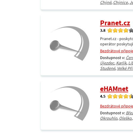
Chýně
,
Chýnice
,
J
Pranet.cz
3.8
Pranet.cz - poskyt
operátor poskytujíc
Bezdrátové připoj
Dostupnost v:
Čer
Újezdec
,
Karlík
,
Li
Studené
,
Velké Pří
eHAMnet
4.5
Bezdrátové připoj
Dostupnost v:
Bře
Okrouhlo
,
Oleško