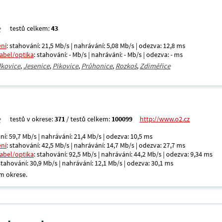
testů celkem:
43
ení
: stahování: 21,5 Mb/s | nahrávání: 5,08 Mb/s | odezva: 12,8 ms
kabel/optika
: stahování: - Mb/s | nahrávání: - Mb/s | odezva: - ms
kovice
,
Jesenice
,
Pikovice
,
Průhonice
,
Rozkoš
,
Zdiměřice
testů v okrese:
371
/ testů celkem:
100099
http://www.o2.cz
ní: 59,7 Mb/s | nahrávání: 21,4 Mb/s | odezva: 10,5 ms
ení
: stahování: 42,5 Mb/s | nahrávání: 14,7 Mb/s | odezva: 27,7 ms
kabel/optika
: stahování: 92,5 Mb/s | nahrávání: 44,2 Mb/s | odezva: 9,34 ms
 stahování: 30,9 Mb/s | nahrávání: 12,1 Mb/s | odezva: 30,1 ms
m okrese.