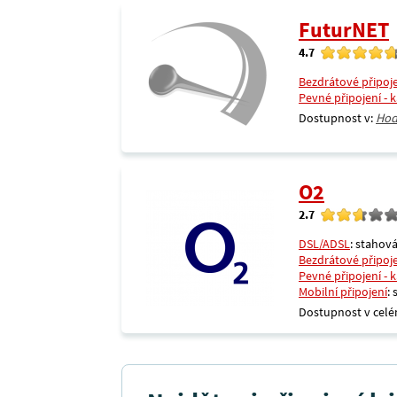
FuturNET
4.7
Bezdrátové připoj
Pevné připojení - 
Dostupnost v:
Hod
O2
2.7
DSL/ADSL
: stahová
Bezdrátové připoj
Pevné připojení - 
Mobilní připojení
:
Dostupnost v celé