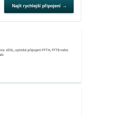
Najít rychlejší připojení
lice. xDSL, optické připojení FFTH, FFTB nebo
aši