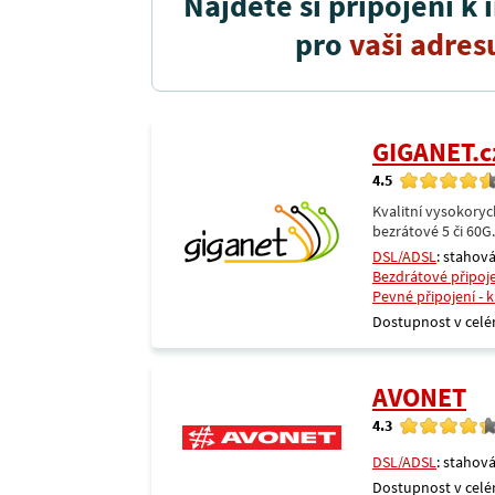
Najděte si připojení k 
pro
vaši adres
GIGANET.c
4.5
Kvalitní vysokoryc
bezrátové 5 či 60G
DSL/ADSL
: stahová
Bezdrátové připoj
Pevné připojení - 
Dostupnost v celé
AVONET
4.3
DSL/ADSL
: stahová
Dostupnost v celé