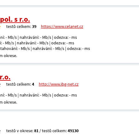
ol. s r.o.
testů celkem:
39
https://www.celanet.cz
ní: - Mb/s | nahrávání: - Mb/s | odezva: - ms
: - Mb/s | nahrávání: - Mb/s | odezva: - ms
 stahování: - Mb/s | nahrávání: - Mb/s | odezva: - ms
m okrese.
r.o.
testů celkem:
4
http://www.ibg-net.cz
ní: - Mb/s | nahrávání: - Mb/s | odezva: - ms
m okrese.
testů v okrese:
81
/ testů celkem:
49130