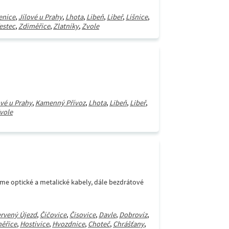
enice
,
Jílové u Prahy
,
Lhota
,
Libeň
,
Libeř
,
Líšnice
,
estec
,
Zdiměřice
,
Zlatníky
,
Zvole
ové u Prahy
,
Kamenný Přívoz
,
Lhota
,
Libeň
,
Libeř
,
vole
áme optické a metalické kabely, dále bezdrátové
rvený Újezd
,
Číčovice
,
Čisovice
,
Davle
,
Dobrovíz
,
ěřice
,
Hostivice
,
Hvozdnice
,
Choteč
,
Chrášťany
,