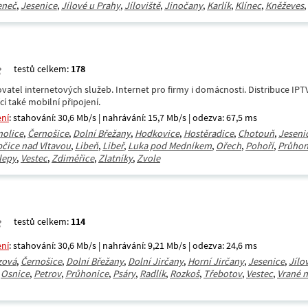
eneč
,
Jesenice
,
Jílové u Prahy
,
Jíloviště
,
Jinočany
,
Karlík
,
Klínec
,
Kněževes
, 
testů celkem:
178
ovatel internetových služeb. Internet pro firmy i domácnosti. Distribuce IPT
í také mobilní připojení.
ení
: stahování: 30,6 Mb/s | nahrávání: 15,7 Mb/s | odezva: 67,5 ms
nolice
,
Černošice
,
Dolní Břežany
,
Hodkovice
,
Hostěradice
,
Chotouň
,
Jeseni
bčice nad Vltavou
,
Libeň
,
Libeř
,
Luka pod Medníkem
,
Ořech
,
Pohoří
,
Průhon
lepy
,
Vestec
,
Zdiměřice
,
Zlatníky
,
Zvole
testů celkem:
114
ení
: stahování: 30,6 Mb/s | nahrávání: 9,21 Mb/s | odezva: 24,6 ms
zová
,
Černošice
,
Dolní Břežany
,
Dolní Jirčany
,
Horní Jirčany
,
Jesenice
,
Jílo
,
Osnice
,
Petrov
,
Průhonice
,
Psáry
,
Radlík
,
Rozkoš
,
Třebotov
,
Vestec
,
Vrané n