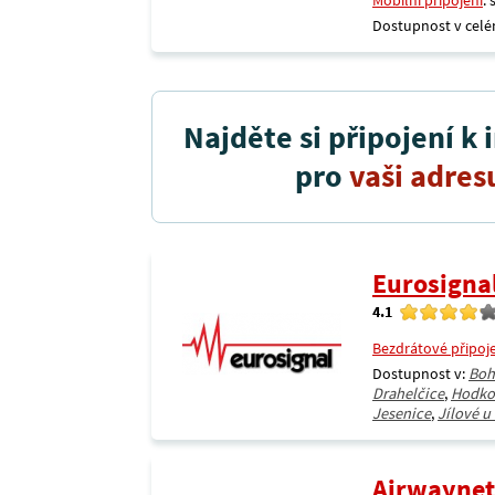
Mobilní připojení
:
Dostupnost v celé
Najděte si připojení k 
pro
vaši adres
Eurosigna
4.1
Bezdrátové připoj
Dostupnost v:
Boh
Drahelčice
,
Hodko
Jesenice
,
Jílové u
Airwaynet