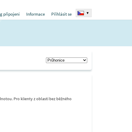
▾
g připojení
Informace
Přihlásit se
notou. Pro klienty z oblastí bez běžného