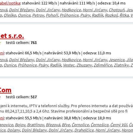
kabel/optika
: stahování: 122 Mb/s | nahrávání: 111 Mb/s | odezva: 10,4 ms
zová
,
Dolní Břežany
,
Dolní Jirčany
,
Hodkovice
,
Horní Jirčany
,
Chotouň
,
Jes
o
,
Oleško
,
Osnice
,
Petrov
,
Pohoří
,
Průhonice
,
Psáry
,
Radlík
,
Rozkoš
,
Řitka
,
V
et s.r.o.
testů celkem:
761
ení
: stahování: 66,5 Mb/s | nahrávání: 53,9 Mb/s | odezva: 11,0 ms
zová
,
Dolní Břežany
,
Dolní Jirčany
,
Hodkovice
,
Horní Jirčany
,
Jesenice
,
Jíl
o
,
Osnice
,
Průhonice
,
Psáry
,
Radlík
,
Vestec
,
Zbuzany
,
Zdiměřice
,
Zlatníky
,
Z
.Com
testů celkem:
517
ení k internetu, IPTV a telefonní služby. Pro přenos internetu a dat použív
u 80,24,17,11,10,5 a 2,4 Ghz. Stavíme profesionální a bezpečné síťě pro fi
ení
: stahování: 55,5 Mb/s | nahrávání: 38,8 Mb/s | odezva: 18,9 ms
anovice
,
Bojov
,
Bratřínov
,
Březová
,
Břve
,
Černolice
,
Černošice
,
Černý Vůl
,
Če
ice
,
Dolany
,
Dolní Břežany
,
Dolní Jirčany
,
Drahelčice
,
Horní Jirčany
,
Horom