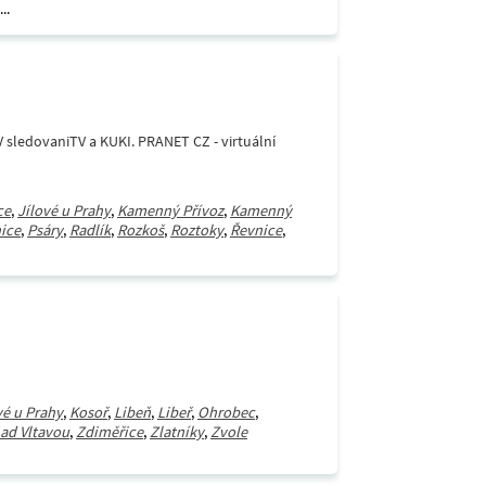
...
V sledovaniTV a KUKI. PRANET CZ - virtuální
ce
,
Jílové u Prahy
,
Kamenný Přívoz
,
Kamenný
ice
,
Psáry
,
Radlík
,
Rozkoš
,
Roztoky
,
Řevnice
,
vé u Prahy
,
Kosoř
,
Libeň
,
Libeř
,
Ohrobec
,
ad Vltavou
,
Zdiměřice
,
Zlatníky
,
Zvole