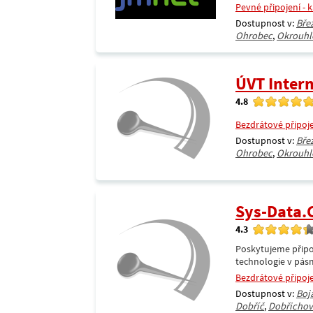
Pevné připojení - 
Dostupnost v:
Bře
Ohrobec
,
Okrouhl
ÚVT Intern
4.8
Bezdrátové připoj
Dostupnost v:
Bře
Ohrobec
,
Okrouhl
Sys-Data
4.3
Poskytujeme připoj
technologie v pásm
Bezdrátové připoj
Dostupnost v:
Boj
Dobříč
,
Dobřichov