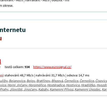
 stahování: - Mb/s | nahrávání: - Mb/s | odezva: - ms
m okrese.
internetu
u
l
testů celkem:
934
https://www.eurosignal.cz/
ení
: stahování: 48,7 Mb/s | nahrávání: 31,7 Mb/s | odezva: 14,7 ms
uliby
,
Bojanovice
,
Bojov
,
Bratřínov
,
Březová
,
Černolice
,
Černošice
,
Čisovic
vice
,
Horní Jirčany
,
Horoměřice
,
Hostěradice
,
Hostivice
,
Hradišťko
,
Hvozdn
 Prahy
,
Jíloviště
,
Jinočany
,
Kabáty
,
Kamenný Přívoz
,
Kamenný Újezdec
,
Kar