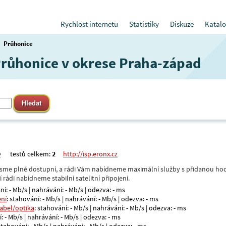
Rychlost internetu
Statistiky
Diskuze
Katalo
Průhonice
 Průhonice v okrese Praha-západ
testů celkem:
2
http://isp.eronx.cz
- jsme plně dostupní, a rádi Vám nabídneme maximální služby s přidanou hod
rádi nabídneme stabilní satelitní připojení.
ní: - Mb/s | nahrávání: - Mb/s | odezva: - ms
ení
: stahování: - Mb/s | nahrávání: - Mb/s | odezva: - ms
kabel/optika
: stahování: - Mb/s | nahrávání: - Mb/s | odezva: - ms
: - Mb/s | nahrávání: - Mb/s | odezva: - ms