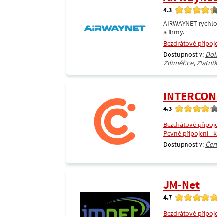
4.3
AIRWAYNET-rychlos
a firmy.
Bezdrátové připoj
Dostupnost v:
Dol
Zdiměřice
,
Zlatní
INTERCON
4.3
Bezdrátové připoj
Pevné připojení - 
Dostupnost v:
Čer
JM-Net
4.7
Bezdrátové připoj