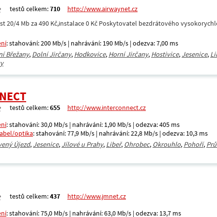
testů celkem:
710
http://www.airwaynet.cz
t 20/4 Mb za 490 Kč,instalace 0 Kč Poskytovatel bezdrátového vysokorychlo
ení
: stahování: 200 Mb/s | nahrávání: 190 Mb/s | odezva: 7,00 ms
ní Břežany
,
Dolní Jirčany
,
Hodkovice
,
Horní Jirčany
,
Hostivice
,
Jesenice
,
Li
ky
NECT
testů celkem:
655
http://www.interconnect.cz
ení
: stahování: 30,0 Mb/s | nahrávání: 1,90 Mb/s | odezva: 405 ms
kabel/optika
: stahování: 77,9 Mb/s | nahrávání: 22,8 Mb/s | odezva: 10,3 ms
vený Újezd
,
Jesenice
,
Jílové u Prahy
,
Libeř
,
Ohrobec
,
Okrouhlo
,
Pohoří
,
Prů
testů celkem:
437
http://www.jmnet.cz
ení
: stahování: 75,0 Mb/s | nahrávání: 63,0 Mb/s | odezva: 13,7 ms