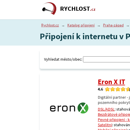
RYCHLOST
.cz
Rychlost.cz
→
Katalog připojení
→
Praha-západ
→
Připojení k internetu v
Vyhledat město/obec:
Eron X IT
4.6
Digitální partner 
pozemního pokrytí 
DSL/ADSL
: stahová
Bezdrátové připoj
Pevné připojení - 
Satelitní
: stahování