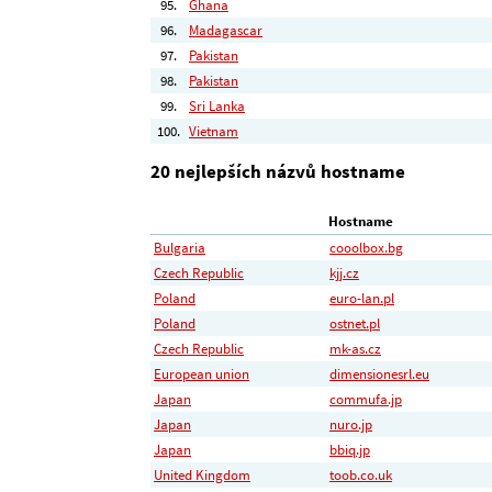
95.
Ghana
96.
Madagascar
97.
Pakistan
98.
Pakistan
99.
Sri Lanka
100.
Vietnam
20 nejlepších názvů hostname
Hostname
Bulgaria
cooolbox.bg
Czech Republic
kjj.cz
Poland
euro-lan.pl
Poland
ostnet.pl
Czech Republic
mk-as.cz
European union
dimensionesrl.eu
Japan
commufa.jp
Japan
nuro.jp
Japan
bbiq.jp
United Kingdom
toob.co.uk