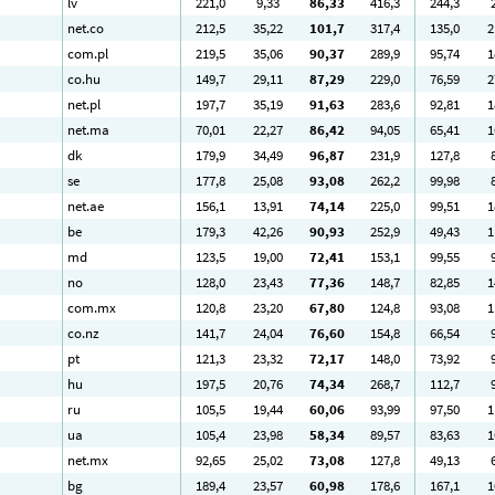
lv
221
,0
9
,33
86
,33
416
,3
244
,3
net.co
212
,5
35
,22
101
,7
317
,4
135
,0
2
com.pl
219
,5
35
,06
90
,37
289
,9
95
,74
1
co.hu
149
,7
29
,11
87
,29
229
,0
76
,59
2
net.pl
197
,7
35
,19
91
,63
283
,6
92
,81
1
net.ma
70
,01
22
,27
86
,42
94
,05
65
,41
1
dk
179
,9
34
,49
96
,87
231
,9
127
,8
se
177
,8
25
,08
93
,08
262
,2
99
,98
net.ae
156
,1
13
,91
74
,14
225
,0
99
,51
1
be
179
,3
42
,26
90
,93
252
,9
49
,43
1
md
123
,5
19
,00
72
,41
153
,1
99
,55
no
128
,0
23
,43
77
,36
148
,7
82
,85
1
com.mx
120
,8
23
,20
67
,80
124
,8
93
,08
1
co.nz
141
,7
24
,04
76
,60
154
,8
66
,54
pt
121
,3
23
,32
72
,17
148
,0
73
,92
hu
197
,5
20
,76
74
,34
268
,7
112
,7
ru
105
,5
19
,44
60
,06
93
,99
97
,50
1
ua
105
,4
23
,98
58
,34
89
,57
83
,63
1
net.mx
92
,65
25
,02
73
,08
127
,8
49
,13
bg
189
,4
23
,57
60
,98
178
,6
167
,1
1