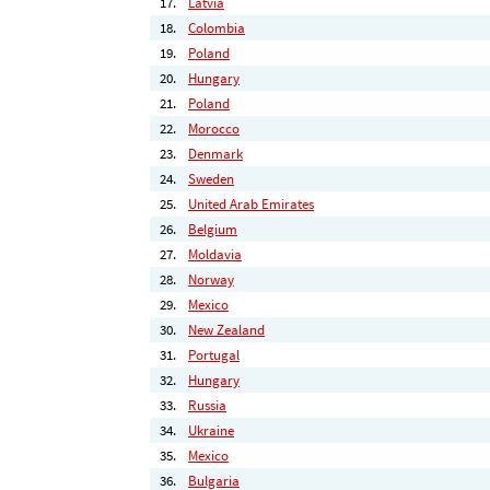
17.
Latvia
18.
Colombia
19.
Poland
20.
Hungary
21.
Poland
22.
Morocco
23.
Denmark
24.
Sweden
25.
United Arab Emirates
26.
Belgium
27.
Moldavia
28.
Norway
29.
Mexico
30.
New Zealand
31.
Portugal
32.
Hungary
33.
Russia
34.
Ukraine
35.
Mexico
36.
Bulgaria