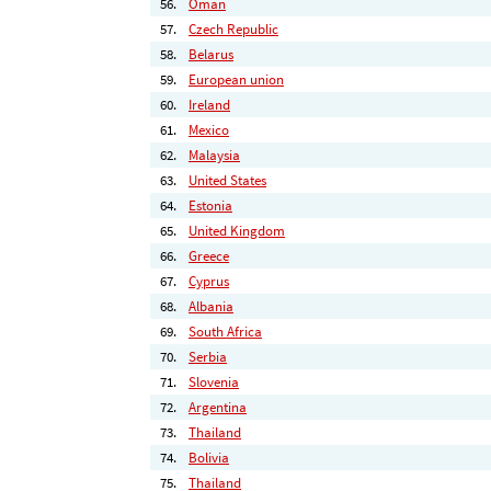
56.
Oman
57.
Czech Republic
58.
Belarus
59.
European union
60.
Ireland
61.
Mexico
62.
Malaysia
63.
United States
64.
Estonia
65.
United Kingdom
66.
Greece
67.
Cyprus
68.
Albania
69.
South Africa
70.
Serbia
71.
Slovenia
72.
Argentina
73.
Thailand
74.
Bolivia
75.
Thailand