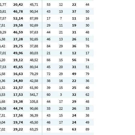
1
,77
20
,42
45
,71
53
12
22
44
0
,81
46
,78
90
,54
43
13
37
50
7
,57
52
,14
87
,99
17
7
11
16
7
,51
29
,58
92
,69
29
11
19
30
9
,29
46
,59
97
,63
44
21
31
48
5
,38
27
,28
92
,65
46
13
26
51
3
,42
29
,75
37
,88
84
29
36
76
7
,01
49
,96
80
,03
21
8
12
17
6
,20
19
,12
48
,52
66
15
56
74
7
,53
45
,65
80
,54
45
20
31
51
5
,58
16
,63
79
,29
72
29
49
79
9
,36
24
,80
42
,58
38
16
22
36
6
,32
22
,57
61
,90
39
15
25
40
3
,53
17
,53
541
,7
60
3
32
62
6
,68
19
,38
105
,8
44
17
29
48
9
,08
44
,74
90
,66
33
22
26
33
7
,31
17
,56
36
,39
43
15
24
38
9
,04
19
,74
45
,50
46
17
24
49
7
,02
29
,22
63
,25
83
46
63
89