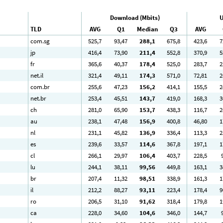
Download (Mbits)
U
TLD
AVG
Q1
Median
Q3
AVG
com.sg
525
,7
93
,47
288
,1
675
,8
423
,6
7
jp
416
,4
73
,90
211
,4
552
,8
370
,9
5
fr
365
,6
40
,37
178
,4
525
,0
283
,7
2
net.il
321
,4
49
,11
174
,3
571
,0
72
,81
2
com.br
255
,6
47
,23
156
,2
414
,1
155
,5
2
net.br
253
,4
45
,51
143
,7
419
,0
168
,3
3
ch
281
,0
65
,90
153
,7
438
,3
116
,7
2
au
238
,1
47
,48
156
,9
400
,8
46
,80
1
nl
231
,1
45
,82
136
,9
336
,4
113
,3
2
es
239
,6
33
,57
114
,6
367
,8
197
,1
1
cl
266
,1
29
,97
106
,4
403
,7
228
,5
lu
244
,1
38
,11
99
,56
449
,8
163
,1
3
br
207
,4
11
,32
98
,51
338
,9
161
,3
1
il
212
,2
88
,27
93
,11
223
,4
178
,4
9
ro
206
,5
31
,10
91
,62
318
,4
179
,8
1
ca
228
,0
34
,60
104
,6
346
,0
144
,7