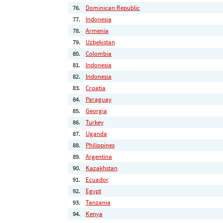
76.
Dominican Republic
77.
Indonesia
78.
Armenia
79.
Uzbekistan
80.
Colombia
81.
Indonesia
82.
Indonesia
83.
Croatia
84.
Paraguay
85.
Georgia
86.
Turkey
87.
Uganda
88.
Philippines
89.
Argentina
90.
Kazakhstan
91.
Ecuador
92.
Egypt
93.
Tanzania
94.
Kenya