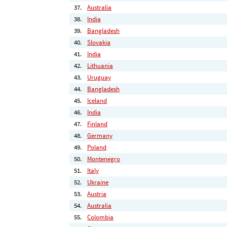
37.
Australia
38.
India
39.
Bangladesh
40.
Slovakia
41.
India
42.
Lithuania
43.
Uruguay
44.
Bangladesh
45.
Iceland
46.
India
47.
Finland
48.
Germany
49.
Poland
50.
Montenegro
51.
Italy
52.
Ukraine
53.
Austria
54.
Australia
55.
Colombia