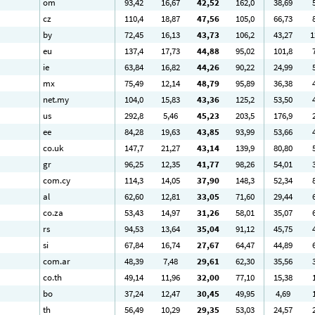
om
93
,42
16
,67
42
,52
162
,0
38
,69
cz
110
,4
18
,87
47
,56
105
,0
66
,73
by
72
,45
16
,13
43
,73
106
,2
43
,27
1
eu
137
,4
17
,73
44
,88
95
,02
101
,8
ie
63
,84
16
,82
44
,26
90
,22
24
,99
mx
75
,49
12
,14
48
,79
95
,89
36
,38
net.my
104
,0
15
,83
43
,36
125
,2
53
,50
us
292
,8
5
,46
45
,23
203
,5
176
,9
ee
84
,28
19
,63
43
,85
93
,99
53
,66
co.uk
147
,7
21
,27
43
,14
139
,9
80
,80
gr
96
,25
12
,35
41
,77
98
,26
54
,01
com.cy
114
,3
14
,05
37
,90
148
,3
52
,34
al
62
,60
12
,81
33
,05
71
,60
29
,44
co.za
53
,43
14
,97
31
,26
58
,01
35
,07
rs
94
,53
13
,64
35
,04
91
,12
45
,75
si
67
,84
16
,74
27
,67
64
,47
44
,89
com.ar
48
,39
7
,48
29
,61
62
,30
35
,56
co.th
49
,14
11
,96
32
,00
77
,10
15
,38
bo
37
,24
12
,47
30
,45
49
,95
4
,69
th
56
,49
10
,29
29
,35
53
,03
24
,57