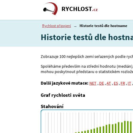
RYCHLOST
.cz
Rychlost připojení
→
Historie testů dle hostname
Historie testů dle host
Zobrazuje 100 nejlepších zemí seřazených podle rych
Spoléháme především na střední hodnotu (medián), je
mohou poskytnout představu o statistickém rozlože
Další jazykové mutace:
NET
,
DE
,
AT
,
ES
,
FR
,
IT
Graf rychlosti světa
Stahování