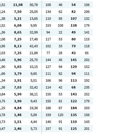
2
,52
11
,98
50
,78
100
46
54
156
2
,24
7
,50
25
,05
134
62
82
206
1
,38
5
,21
13
,65
110
85
107
132
2
,52
6
,08
9
,95
153
108
138
179
1
,36
8
,65
32
,99
94
22
49
141
2
,08
7
,25
17
,48
117
53
80
115
3
,90
8
,13
42
,43
102
33
79
118
2
,03
7
,35
21
,88
77
28
43
65
0
,46
5
,96
25
,75
144
45
141
202
1
,90
5
,65
10
,15
127
94
129
152
1
,66
3
,79
9
,65
111
62
94
111
1
,34
2
,91
5
,51
166
96
113
192
1
,38
7
,03
32
,42
114
42
68
235
0
,84
5
,99
38
,11
155
53
143
252
0
,75
3
,90
9
,43
155
81
122
179
1
,25
4
,84
19
,38
186
67
184
203
0
,78
1
,48
5
,09
159
120
135
156
0
,73
1
,51
4
,44
146
91
110
143
0
,47
2
,46
5
,73
157
91
125
201