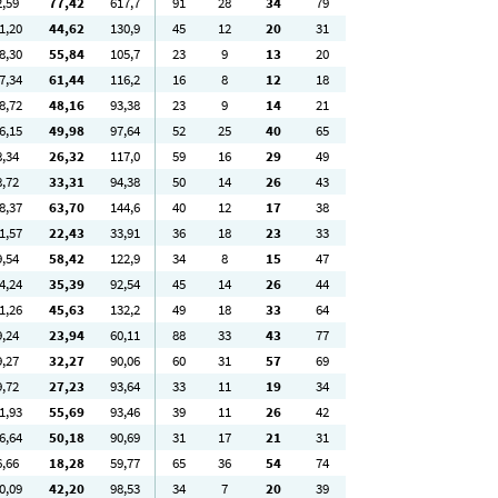
2
,59
77
,42
617
,7
91
28
34
79
1
,20
44
,62
130
,9
45
12
20
31
8
,30
55
,84
105
,7
23
9
13
20
7
,34
61
,44
116
,2
16
8
12
18
8
,72
48
,16
93
,38
23
9
14
21
6
,15
49
,98
97
,64
52
25
40
65
8
,34
26
,32
117
,0
59
16
29
49
8
,72
33
,31
94
,38
50
14
26
43
8
,37
63
,70
144
,6
40
12
17
38
1
,57
22
,43
33
,91
36
18
23
33
9
,54
58
,42
122
,9
34
8
15
47
4
,24
35
,39
92
,54
45
14
26
44
1
,26
45
,63
132
,2
49
18
33
64
9
,24
23
,94
60
,11
88
33
43
77
9
,27
32
,27
90
,06
60
31
57
69
9
,72
27
,23
93
,64
33
11
19
34
1
,93
55
,69
93
,46
39
11
26
42
6
,64
50
,18
90
,69
31
17
21
31
6
,66
18
,28
59
,77
65
36
54
74
0
,09
42
,20
98
,53
34
7
20
39