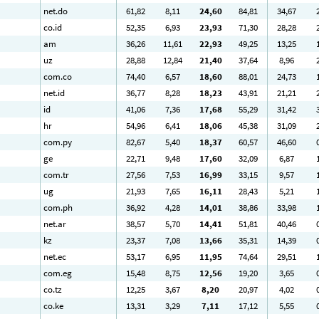
net.do
61
,82
8
,11
24
,60
84
,81
34
,67
co.id
52
,35
6
,93
23
,93
71
,30
28
,28
am
36
,26
11
,61
22
,93
49
,25
13
,25
uz
28
,88
12
,84
21
,40
37
,64
8
,96
com.co
74
,40
6
,57
18
,60
88
,01
24
,73
net.id
36
,77
8
,28
18
,23
43
,91
21
,21
id
41
,06
7
,36
17
,68
55
,29
31
,42
hr
54
,96
6
,41
18
,06
45
,38
31
,09
com.py
82
,67
5
,40
18
,37
60
,57
46
,60
ge
22
,71
9
,48
17
,60
32
,09
6
,87
com.tr
27
,56
7
,53
16
,99
33
,15
9
,57
ug
21
,93
7
,65
16
,11
28
,43
5
,21
com.ph
36
,92
4
,28
14
,01
38
,86
33
,98
net.ar
38
,57
5
,70
14
,41
51
,81
40
,46
kz
23
,37
7
,08
13
,66
35
,31
14
,39
net.ec
53
,17
6
,95
11
,95
74
,64
29
,51
com.eg
15
,48
8
,75
12
,56
19
,20
3
,65
co.tz
12
,25
3
,67
8
,20
20
,97
4
,02
co.ke
13
,31
3
,29
7
,11
17
,12
5
,55