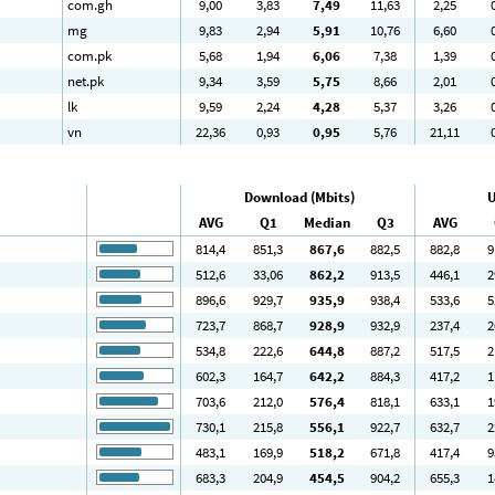
com.gh
9
,00
3
,83
7
,49
11
,63
2
,25
mg
9
,83
2
,94
5
,91
10
,76
6
,60
com.pk
5
,68
1
,94
6
,06
7
,38
1
,39
net.pk
9
,34
3
,59
5
,75
8
,66
2
,01
lk
9
,59
2
,24
4
,28
5
,37
3
,26
vn
22
,36
0
,93
0
,95
5
,76
21
,11
Download (Mbits)
U
AVG
Q1
Median
Q3
AVG
814
,4
851
,3
867
,6
882
,5
882
,8
9
512
,6
33
,06
862
,2
913
,5
446
,1
2
896
,6
929
,7
935
,9
938
,4
533
,6
5
723
,7
868
,7
928
,9
932
,9
237
,4
2
534
,8
222
,6
644
,8
887
,2
517
,5
2
602
,3
164
,7
642
,2
884
,3
417
,2
1
703
,6
212
,0
576
,4
818
,1
633
,1
1
730
,1
215
,8
556
,1
922
,7
632
,7
2
483
,1
169
,9
518
,2
671
,8
417
,4
9
683
,3
204
,9
454
,5
904
,2
655
,3
1