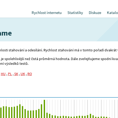
Rychlost internetu
Statistiky
Diskuze
Katalo
name
losti stahování a odesílání. Rychlost stahování má v tomto pořadí dvakrát
 spolehlivější než čistá průměrná hodnota. Dále zveřejňujeme spodní kvarti
ní výsledků testů.
,
HU
,
PL
,
SK
,
UK
,
RO