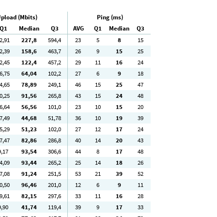
pload (Mbits)
Ping (ms)
Q1
Median
Q3
AVG
Q1
Median
Q3
2
,91
227
,8
594
,4
23
5
8
15
2
,39
158
,6
463
,7
26
9
15
25
2
,45
122
,4
457
,2
29
11
16
24
6
,75
64
,04
102
,2
27
6
9
18
4
,65
78
,89
249
,1
46
15
25
47
0
,25
91
,56
265
,8
43
15
24
48
6
,64
56
,56
101
,0
23
10
15
20
7
,49
44
,68
51
,78
36
10
19
39
5
,29
51
,23
102
,0
27
12
17
24
7
,47
82
,86
286
,8
40
14
20
43
9
,17
93
,54
306
,6
44
8
17
48
4
,09
93
,44
265
,2
25
14
18
26
7
,08
91
,24
251
,5
53
21
39
52
0
,50
96
,46
201
,0
12
6
9
11
9
,61
82
,15
297
,6
33
11
16
28
9
,90
41
,74
119
,4
39
9
17
33