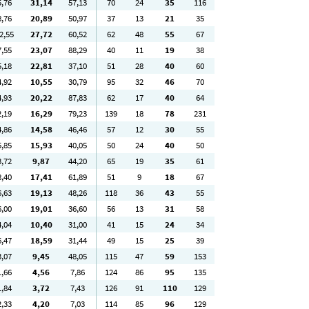
5
,76
31
,14
57
,13
70
24
35
116
8
,76
20
,89
50
,97
37
13
21
35
2
,55
27
,72
60
,52
62
48
55
67
7
,55
23
,07
88
,29
40
11
19
38
5
,18
22
,81
37
,10
51
28
40
60
4
,92
10
,55
30
,79
95
32
46
70
4
,93
20
,22
87
,83
62
17
40
64
2
,19
16
,29
79
,23
139
18
78
231
4
,86
14
,58
46
,46
57
12
30
55
5
,85
15
,93
40
,05
50
24
40
50
3
,72
9
,87
44
,20
65
19
35
61
8
,40
17
,41
61
,89
51
9
18
67
6
,63
19
,13
48
,26
118
36
43
55
6
,00
19
,01
36
,60
56
13
31
58
4
,04
10
,40
31
,00
41
15
24
34
6
,47
18
,59
31
,44
49
15
25
39
3
,07
9
,45
48
,05
115
47
59
153
1
,66
4
,56
7
,86
124
86
95
135
1
,84
3
,72
7
,43
126
91
110
129
2
,33
4
,20
7
,03
114
85
96
129