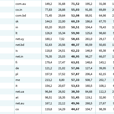
com.au
149
,2
31
,68
71
,52
195
,2
31
,08
1
co.in
77
,83
28
,88
55
,03
91
,85
69
,89
2
com.bd
71
,45
29
,64
52
,08
88
,91
64
,98
2
sk
144
,5
22
,00
60
,19
186
,6
67
,70
in
83
,20
30
,03
50
,51
104
,4
78
,43
1
lt
126
,9
15
,34
59
,90
125
,6
98
,60
net.uy
180
,1
7
,52
58
,65
261
,0
29
,17
net.bd
52
,63
20
,56
48
,37
80
,59
50
,65
1
is
118
,8
24
,51
62
,22
146
,9
65
,38
net.in
76
,35
25
,03
48
,95
98
,27
66
,07
1
fi
179
,4
17
,47
63
,01
148
,6
143
,1
de
121
,2
21
,02
57
,06
127
,4
39
,95
pl
157
,9
17
,52
57
,87
206
,4
62
,15
me
213
,2
8
,80
57
,33
508
,7
202
,7
it
154
,2
20
,67
53
,63
160
,5
108
,1
net.ua
96
,84
26
,92
38
,50
84
,68
112
,3
2
at
98
,51
18
,35
51
,45
119
,1
32
,90
net.au
167
,1
22
,12
49
,96
268
,5
27
,67
co
119
,8
14
,29
44
,67
104
,7
98
,39