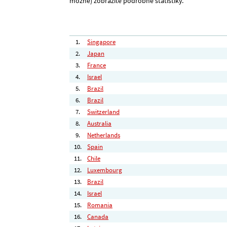
možné) zobrazíte podrobné statistiky.
1.
Singapore
2.
Japan
3.
France
4.
Israel
5.
Brazil
6.
Brazil
7.
Switzerland
8.
Australia
9.
Netherlands
10.
Spain
11.
Chile
12.
Luxembourg
13.
Brazil
14.
Israel
15.
Romania
16.
Canada