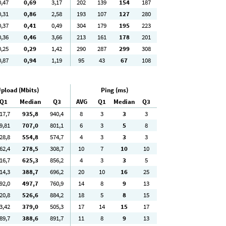
0
,47
0
,69
3
,17
202
139
154
187
0
,31
0
,86
2
,58
193
107
127
280
0
,37
0
,41
0
,49
304
179
195
223
0
,36
0
,46
3
,66
213
161
178
201
0
,25
0
,29
1
,42
290
287
299
308
0
,87
0
,94
1
,19
95
43
67
108
pload (Mbits)
Ping (ms)
Q1
Median
Q3
AVG
Q1
Median
Q3
17
,7
935
,8
940
,4
8
3
3
3
9
,81
707
,0
801
,1
6
3
5
8
28
,8
554
,8
574
,7
4
3
3
3
62
,4
278
,5
308
,7
10
7
10
10
16
,7
625
,3
856
,2
4
3
3
5
14
,3
388
,7
696
,2
20
10
16
25
92
,0
497
,7
760
,9
14
8
9
13
20
,8
526
,6
884
,2
18
5
8
15
3
,42
379
,0
505
,3
17
14
15
17
89
,7
388
,6
891
,7
11
8
9
13