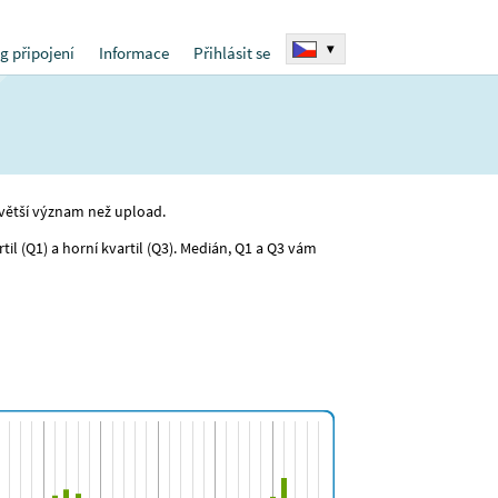
▾
g připojení
Informace
Přihlásit se
 větší význam než upload.
l (Q1) a horní kvartil (Q3). Medián, Q1 a Q3 vám