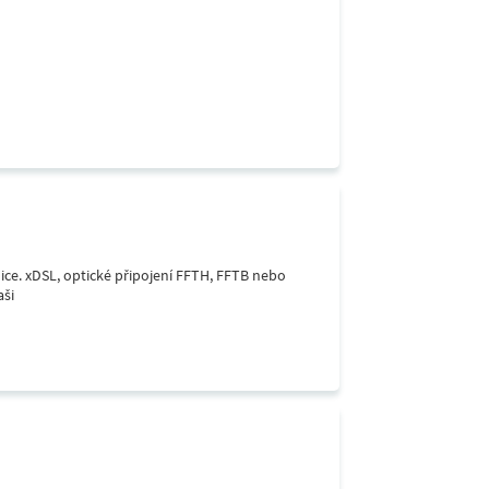
lice. xDSL, optické připojení FFTH, FFTB nebo
aši