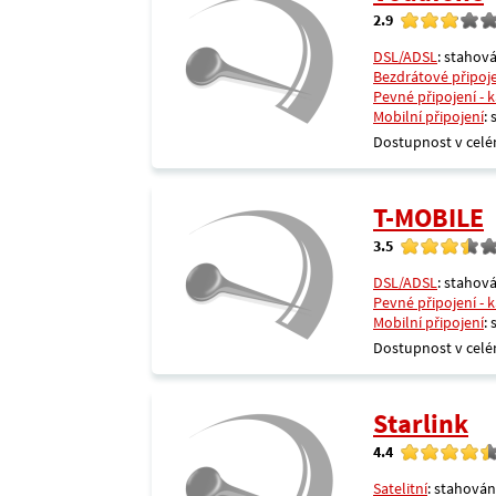
2.9
DSL/ADSL
: stahová
Bezdrátové připoj
Pevné připojení - 
Mobilní připojení
:
Dostupnost v celé
T-MOBILE
3.5
DSL/ADSL
: stahová
Pevné připojení - 
Mobilní připojení
:
Dostupnost v celé
Starlink
4.4
Satelitní
: stahován