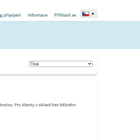
▾
g připojení
Informace
Přihlásit se
notou. Pro klienty z oblastí bez běžného