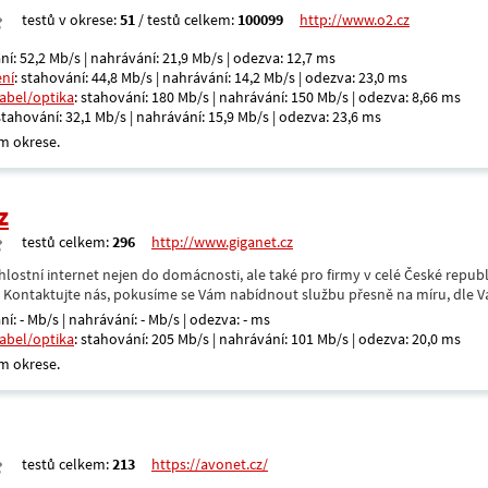
testů v okrese:
51
/ testů celkem:
100099
http://www.o2.cz
ní: 52,2 Mb/s | nahrávání: 21,9 Mb/s | odezva: 12,7 ms
ení
: stahování: 44,8 Mb/s | nahrávání: 14,2 Mb/s | odezva: 23,0 ms
kabel/optika
: stahování: 180 Mb/s | nahrávání: 150 Mb/s | odezva: 8,66 ms
 stahování: 32,1 Mb/s | nahrávání: 15,9 Mb/s | odezva: 23,6 ms
m okrese.
z
testů celkem:
296
http://www.giganet.cz
hlostní internet nejen do domácnosti, ale také pro firmy v celé České repub
. Kontaktujte nás, pokusíme se Vám nabídnout službu přesně na míru, dle V
ní: - Mb/s | nahrávání: - Mb/s | odezva: - ms
kabel/optika
: stahování: 205 Mb/s | nahrávání: 101 Mb/s | odezva: 20,0 ms
m okrese.
testů celkem:
213
https://avonet.cz/