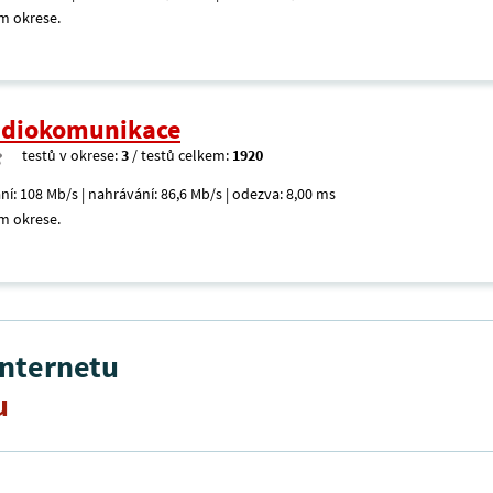
m okrese.
radiokomunikace
testů v okrese:
3
/ testů celkem:
1920
ní: 108 Mb/s | nahrávání: 86,6 Mb/s | odezva: 8,00 ms
m okrese.
internetu
u