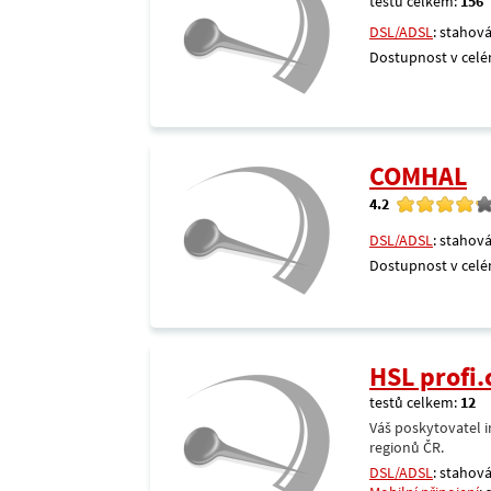
testů celkem:
156
DSL/ADSL
: stahová
Dostupnost v celé
COMHAL
4.2
DSL/ADSL
: stahová
Dostupnost v celé
HSL profi.
testů celkem:
12
Váš poskytovatel i
regionů ČR.
DSL/ADSL
: stahová