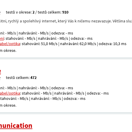
testů v okrese:
2
/ testů celkem:
910
itní, rychlý a spolehlivý internet, který Vás k ničemu nezavazuje. Většina s
ní: - Mb/s | nahrávání: - Mb/s | odezva: - ms
ení
: stahování: - Mb/s | nahrávání: - Mb/s | odezva: - ms
kabel/optika
: stahování: 51,0 Mb/s | nahrávání: 62,0 Mb/s | odezva: 10,3 ms
m okrese.
e
testů celkem:
472
ní: - Mb/s | nahrávání: - Mb/s | odezva: - ms
kabel/optika
: stahování: - Mb/s | nahrávání: - Mb/s | odezva: - ms
 stahování: - Mb/s | nahrávání: - Mb/s | odezva: - ms
m okrese.
unication