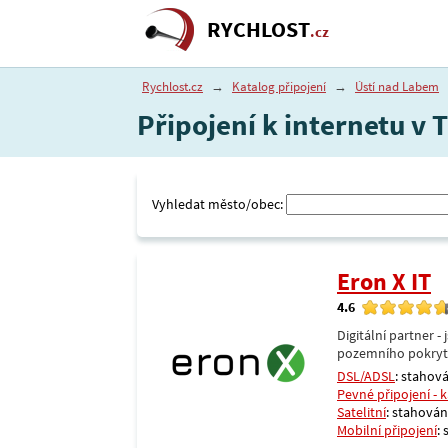
RYCHLOST
.cz
Rychlost.cz
→
Katalog připojení
→
Ústí nad Labem
Připojení k internetu v 
Vyhledat město/obec:
Eron X IT
4.6
Digitální partner 
pozemního pokrytí 
DSL/ADSL
: stahová
Pevné připojení - 
Satelitní
: stahování
Mobilní připojení
: