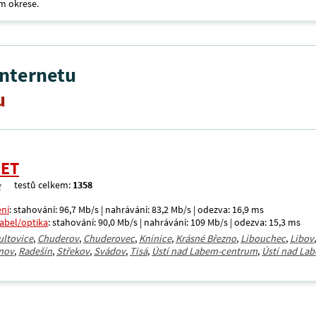
m okrese.
internetu
u
NET
testů celkem:
1358
ení
: stahování: 96,7 Mb/s | nahrávání: 83,2 Mb/s | odezva: 16,9 ms
kabel/optika
: stahování: 90,0 Mb/s | nahrávání: 109 Mb/s | odezva: 15,3 ms
ultovice
,
Chuderov
,
Chuderovec
,
Knínice
,
Krásné Březno
,
Libouchec
,
Libov
nov
,
Radešín
,
Střekov
,
Svádov
,
Tisá
,
Ústí nad Labem-centrum
,
Ústí nad Lab