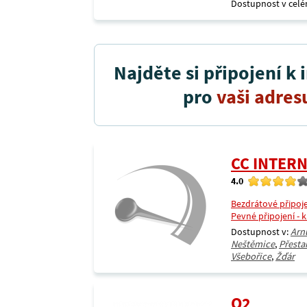
Dostupnost v celé
Najděte si připojení k 
pro
vaši adres
CC INTER
4.0
Bezdrátové připoj
Pevné připojení - 
Dostupnost v:
Arn
Neštěmice
,
Přesta
Všebořice
,
Žďár
O2