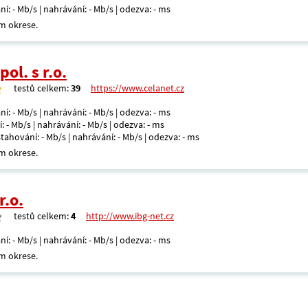
ní: - Mb/s | nahrávání: - Mb/s | odezva: - ms
m okrese.
ol. s r.o.
testů celkem:
39
https://www.celanet.cz
ní: - Mb/s | nahrávání: - Mb/s | odezva: - ms
: - Mb/s | nahrávání: - Mb/s | odezva: - ms
 stahování: - Mb/s | nahrávání: - Mb/s | odezva: - ms
m okrese.
r.o.
testů celkem:
4
http://www.ibg-net.cz
ní: - Mb/s | nahrávání: - Mb/s | odezva: - ms
m okrese.