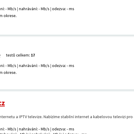
ní: - Mb/s | nahrávání: - Mb/s | odezva: - ms
m okrese.
testů celkem:
17
ní: - Mb/s | nahrávání: - Mb/s | odezva: - ms
m okrese.
cz
nternetu a IPTV televize. Nabízíme stabilní internet a kabelovou televizi pr
ní: - Mb/s | nahrávání: - Mb/s | odezva: - ms