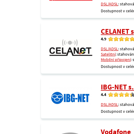
DSL/ADSL
: stahová
Dostupnost v celé
CELANET sp
4.9
DSL/ADSL
: stahová
Satelitní
: stahování
Mobilní připojení
:
Dostupnost v celé
IBG-NET s.
4.4
DSL/ADSL
: stahová
Dostupnost v celé
Vodafone