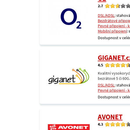
2.7
DSL/ADSL
: stahová
Bezdrátové připoj
Pevné připojení - 
Mobilní připojení
:
Dostupnost v celé
GIGANET.c
4.5
Kvalitní vysokoryc
bezrátové 5 či 60G
DSL/ADSL
: stahová
Pevné připojení - 
Dostupnost v celé
AVONET
4.3