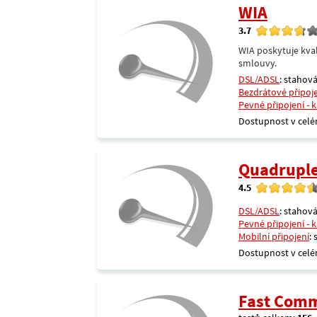
WIA
3.7
WIA poskytuje kval
smlouvy.
DSL/ADSL
: stahová
Bezdrátové připoj
Pevné připojení - 
Dostupnost v celé
Quadrupl
4.5
DSL/ADSL
: stahová
Pevné připojení - 
Mobilní připojení
:
Dostupnost v celé
Fast Comm