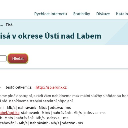
Rychlost internetu
Statistiky
Diskuze
Katalo
→
Tisá
Tisá v okrese Ústí nad Labem
testů celkem:
2
http://isp.eronx.cz
- jsme plně dostupní, a rádi Vám nabídneme maximální služby s přidanou hod
rádi nabídneme stabilní satelitní připojení.
ní: - Mb/s | nahrávání: - Mb/s | odezva: - ms
kabel/optika
: stahování: - Mb/s | nahrávání: - Mb/s | odezva: - ms
: - Mb/s | nahrávání: - Mb/s | odezva: - ms
 stahování: - Mb/s | nahrávání: - Mb/s | odezva: - ms