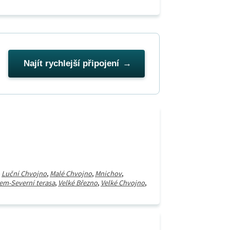
Najít rychlejší připojení
,
Luční Chvojno
,
Malé Chvojno
,
Mnichov
,
em-Severní terasa
,
Velké Březno
,
Velké Chvojno
,