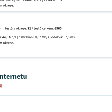
m okrese.
testů v okrese:
71
/ testů celkem:
6965
í: 44,6 Mb/s | nahrávání: 9,67 Mb/s | odezva: 57,5 ms
m okrese.
internetu
u