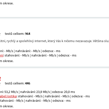
m okrese.
testů celkem:
964
itní, rychlý a spolehlivý internet, který Vás k ničemu nezavazuje. Většina s
ní: - Mb/s | nahrávání: - Mb/s | odezva: - ms
ení
: stahování: - Mb/s | nahrávání: - Mb/s | odezva: - ms
m okrese.
e
testů celkem:
446
ní: 53,2 Mb/s | nahrávání: 23,9 Mb/s | odezva: 20,0 ms
kabel/optika
: stahování: - Mb/s | nahrávání: - Mb/s | odezva: - ms
 stahování: - Mb/s | nahrávání: - Mb/s | odezva: - ms
m okrese.