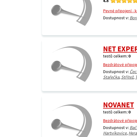
4.8
Pevné připojení - 
Dostupnost v:
Bor
NET EXPE
testů celkem:
0
Bezdrátové připoj
Dostupnost v:
Čec
Stařečka
,
Střítež
,
NOVANET
testů celkem:
0
Bezdrátové připoj
Dostupnost v:
Bač
Hartvíkovice
,
Hera