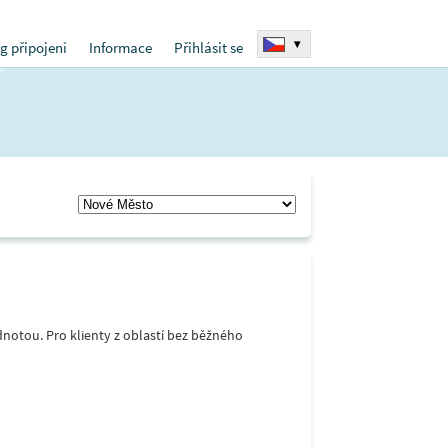
▾
g připojení
Informace
Přihlásit se
notou. Pro klienty z oblastí bez běžného