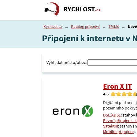
RYCHLOST
.cz
Rychlost.cz
→
Katalog připojení
→
Třebíč
→
Nové
Připojení k internetu v 
Vyhledat město/obec:
Eron X IT
4.6
Digitální partner 
pozemního pokrytí 
DSL/ADSL
: stahová
Pevné připojení - 
Satelitní
: stahování
Mobilní připojení
: