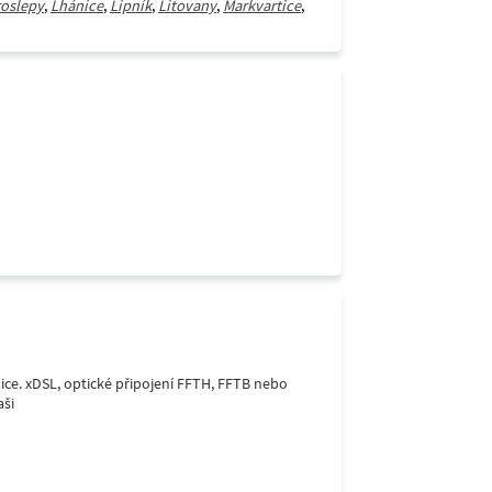
oslepy
,
Lhánice
,
Lipník
,
Litovany
,
Markvartice
,
lice. xDSL, optické připojení FFTH, FFTB nebo
aši