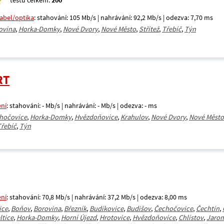
testů celkem:
200
kabel/optika
: stahování: 105 Mb/s | nahrávání: 92,2 Mb/s | odezva: 7,70 ms
ovina
,
Horka-Domky
,
Nové Dvory
,
Nové Město
,
Střítež
,
Třebíč
,
Týn
RT
ení
: stahování: - Mb/s | nahrávání: - Mb/s | odezva: - ms
hočovice
,
Horka-Domky
,
Hvězdoňovice
,
Krahulov
,
Nové Dvory
,
Nové Město
Třebíč
,
Týn
ení
: stahování: 70,8 Mb/s | nahrávání: 37,2 Mb/s | odezva: 8,00 ms
ice
,
Boňov
,
Borovina
,
Březník
,
Budíkovice
,
Budišov
,
Čechočovice
,
Čechtín
,
ltice
,
Horka-Domky
,
Horní Újezd
,
Hrotovice
,
Hvězdoňovice
,
Chlístov
,
Jarom