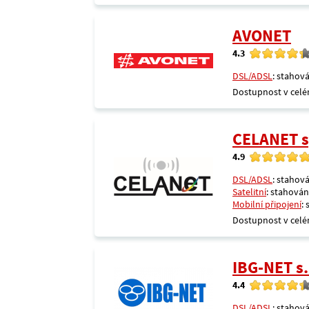
AVONET
4.3
DSL/ADSL
: stahová
Dostupnost v celé
CELANET sp
4.9
DSL/ADSL
: stahová
Satelitní
: stahování
Mobilní připojení
:
Dostupnost v celé
IBG-NET s.
4.4
DSL/ADSL
: stahová