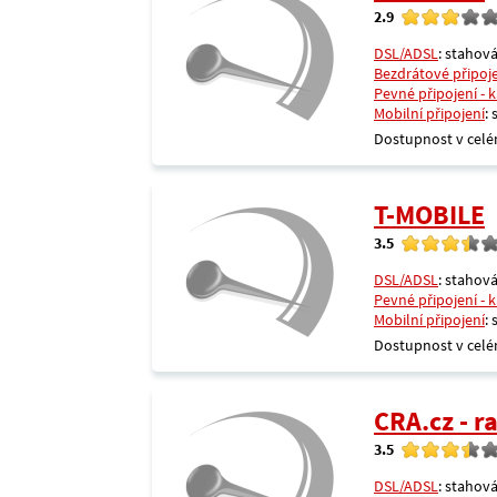
2.9
DSL/ADSL
: stahová
Bezdrátové připoj
Pevné připojení - 
Mobilní připojení
:
Dostupnost v celé
T-MOBILE
3.5
DSL/ADSL
: stahová
Pevné připojení - 
Mobilní připojení
:
Dostupnost v celé
CRA.cz - 
3.5
DSL/ADSL
: stahová