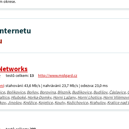
m okrese.
internetu
u
Networks
testů celkem:
13
http://www.midgard.cz
ení
: stahování: 43,6 Mb/s | nahrávání: 23,7 Mb/s | odezva: 23,0 ms
ice
,
Bolíkovice
,
Boňov
,
Borovina
,
Březník
,
Budíkovice
,
Budišov
,
Čáslavice
,
altice
,
Hluboké
,
Horka-Domky
,
Horní Lažany
,
Horní Lhotice
,
Horní Vilémov
kov
,
Jinošov
,
Kněžice
,
Kojetice
,
Kouty
,
Kožichovice
,
Krahulov
,
Kralice nad