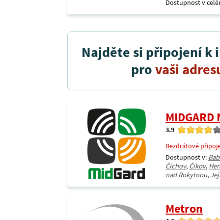
Dostupnost v celé
Najděte si připojení k 
pro
vaši adres
MIDGARD 
3.9
Bezdrátové připoj
Dostupnost v:
Bab
Číchov
,
Čikov
,
Her
nad Rokytnou
,
Jej
Metron