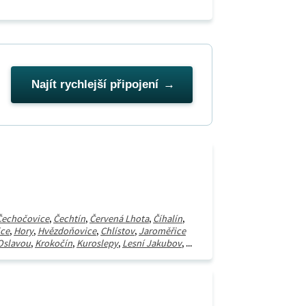
Najít rychlejší připojení
Čechočovice
,
Čechtín
,
Červená Lhota
,
Číhalín
,
ice
,
Hory
,
Hvězdoňovice
,
Chlístov
,
Jaroměřice
 Oslavou
,
Krokočín
,
Kuroslepy
,
Lesní Jakubov
, ...