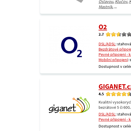
Oslavou
,
Klučov
,
K
Mastník
, ...
O2
2.7
DSL/ADSL
: stahová
Bezdrátové připoj
Pevné připojení - 
Mobilní připojení
:
Dostupnost v celé
GIGANET.c
4.5
Kvalitní vysokoryc
bezrátové 5 či 60G
DSL/ADSL
: stahová
Pevné připojení - 
Dostupnost v celé