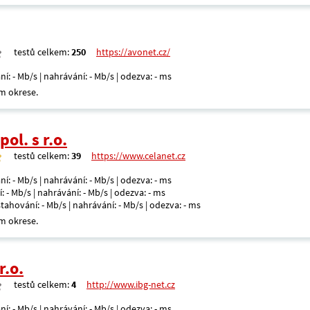
testů celkem:
250
https://avonet.cz/
ní: - Mb/s | nahrávání: - Mb/s | odezva: - ms
m okrese.
ol. s r.o.
testů celkem:
39
https://www.celanet.cz
ní: - Mb/s | nahrávání: - Mb/s | odezva: - ms
: - Mb/s | nahrávání: - Mb/s | odezva: - ms
 stahování: - Mb/s | nahrávání: - Mb/s | odezva: - ms
m okrese.
r.o.
testů celkem:
4
http://www.ibg-net.cz
ní: - Mb/s | nahrávání: - Mb/s | odezva: - ms