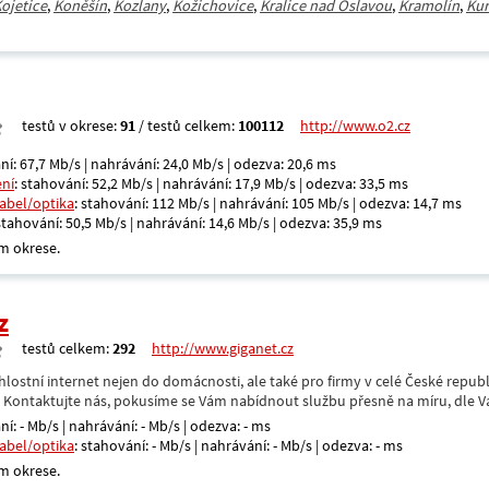
ojetice
,
Koněšín
,
Kozlany
,
Kožichovice
,
Kralice nad Oslavou
,
Kramolín
,
Kur
testů v okrese:
91
/ testů celkem:
100112
http://www.o2.cz
ní: 67,7 Mb/s | nahrávání: 24,0 Mb/s | odezva: 20,6 ms
ení
: stahování: 52,2 Mb/s | nahrávání: 17,9 Mb/s | odezva: 33,5 ms
kabel/optika
: stahování: 112 Mb/s | nahrávání: 105 Mb/s | odezva: 14,7 ms
 stahování: 50,5 Mb/s | nahrávání: 14,6 Mb/s | odezva: 35,9 ms
m okrese.
z
testů celkem:
292
http://www.giganet.cz
hlostní internet nejen do domácnosti, ale také pro firmy v celé České repub
. Kontaktujte nás, pokusíme se Vám nabídnout službu přesně na míru, dle V
ní: - Mb/s | nahrávání: - Mb/s | odezva: - ms
kabel/optika
: stahování: - Mb/s | nahrávání: - Mb/s | odezva: - ms
m okrese.