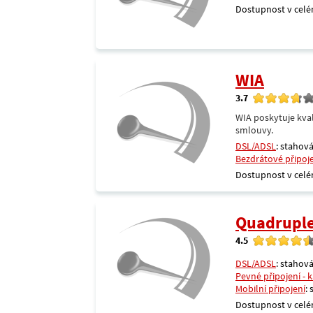
Dostupnost v celé
WIA
3.7
WIA poskytuje kval
smlouvy.
DSL/ADSL
: stahová
Bezdrátové připoj
Dostupnost v celé
Quadrupl
4.5
DSL/ADSL
: stahová
Pevné připojení - 
Mobilní připojení
:
Dostupnost v celé