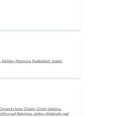
,
Okříšky
,
Petrovice
,
Podklášteří
,
Stařeč
,
Červená Lhota
,
Číhalín
,
Číměř
,
Dalešice
,
ěřice nad Rokytnou
,
Jejkov
,
Kladeruby nad