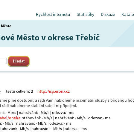
Rychlost internetu
Statistiky
Diskuze
Katalo
 Město
Nové Město v okrese Třebíč
testů celkem:
2
http://isp.eronx.cz
- jsme plně dostupní, a rádi Vám nabídneme maximální služby s přidanou hod
rádi nabídneme stabilní satelitní připojení.
ní: - Mb/s | nahrávání: - Mb/s | odezva: - ms
kabel/optika
: stahování: - Mb/s | nahrávání: - Mb/s | odezva: - ms
: - Mb/s | nahrávání: - Mb/s | odezva: - ms
 stahování: - Mb/s | nahrávání: - Mb/s | odezva: - ms