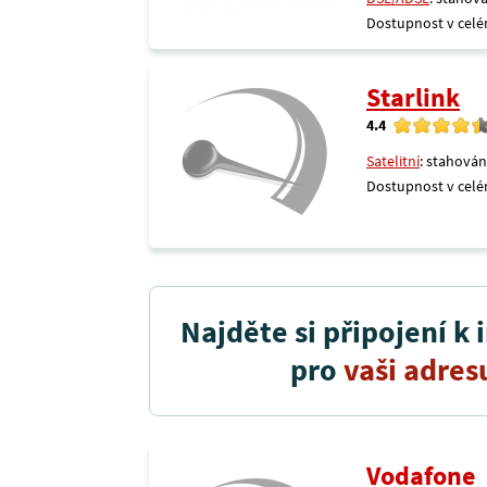
Dostupnost v celé
Starlink
4.4
Satelitní
: stahován
Dostupnost v celé
Najděte si připojení k 
pro
vaši adres
Vodafone