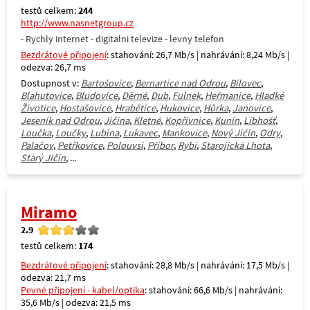
testů celkem:
244
http://www.nasnetgroup.cz
- Rychly internet - digitalni televize - levny telefon
Bezdrátové připojení
: stahování: 26,7 Mb/s | nahrávání: 8,24 Mb/s |
odezva: 26,7 ms
Dostupnost v:
Bartošovice
,
Bernartice nad Odrou
,
Bílovec
,
Blahutovice
,
Bludovice
,
Děrné
,
Dub
,
Fulnek
,
Heřmanice
,
Hladké
Životice
,
Hostašovice
,
Hrabětice
,
Hukovice
,
Hůrka
,
Janovice
,
Jeseník nad Odrou
,
Jičina
,
Kletné
,
Kopřivnice
,
Kunín
,
Libhošť
,
Loučka
,
Loučky
,
Lubina
,
Lukavec
,
Mankovice
,
Nový Jičín
,
Odry
,
Palačov
,
Petřkovice
,
Polouvsí
,
Příbor
,
Rybí
,
Starojická Lhota
,
Starý Jičín
, ...
Miramo
2.9
testů celkem:
174
Bezdrátové připojení
: stahování: 28,8 Mb/s | nahrávání: 17,5 Mb/s |
odezva: 21,7 ms
Pevné připojení - kabel/optika
: stahování: 66,6 Mb/s | nahrávání:
35,6 Mb/s | odezva: 21,5 ms