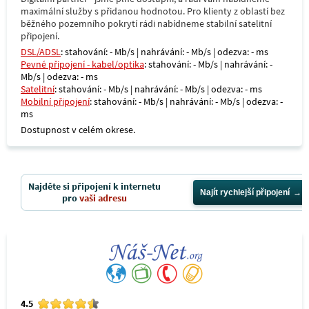
maximální služby s přidanou hodnotou. Pro klienty z oblastí bez
běžného pozemního pokrytí rádi nabídneme stabilní satelitní
připojení.
DSL/ADSL
: stahování: - Mb/s | nahrávání: - Mb/s | odezva: - ms
Pevné připojení - kabel/optika
: stahování: - Mb/s | nahrávání: -
Mb/s | odezva: - ms
Satelitní
: stahování: - Mb/s | nahrávání: - Mb/s | odezva: - ms
Mobilní připojení
: stahování: - Mb/s | nahrávání: - Mb/s | odezva: -
ms
Dostupnost v celém okrese.
Najděte si připojení k internetu
Najít rychlejší připojení
pro
vaši adresu
4.5