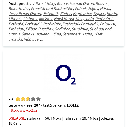
Dostupnost v:
Albrechtičky
,
Bernartice nad Odrou
,
Bílovec
,
Blahutovice
,
Frenštát pod Radhoštěm
,
Fulnek
,
Hájov
,
Hůrka
,
Jeseník nad Odrou
,
Jistebník
,
Kletné
,
Kopřivnice
,
Kujavy
,
Kunín
,
Libhošť
,
Lichnov
,
Mošnov
,
Nová Horka
,
Nový Jičín
,
Petřvald 1-
Petřvald
,
Petřvald 2-Petřvaldík
,
Petřvaldík-Petřvald 2
,
Polouvsí
,
Prchalov
,
Příbor
,
Pustějov
,
Sedlnice
,
Studénka
,
Suchdol nad
Odrou
,
Šenov u Nového Jičína
,
Štramberk
,
Tichá
,
Tísek
,
Trnávka
,
Vlčovice
, ...
2.7
testů v okrese:
207
/ testů celkem:
100112
http://www.o2.cz
DSL/ADSL
: stahování: 56,4 Mb/s | nahrávání: 19,7 Mb/s | odezva:
19,0 ms