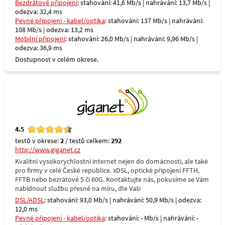
Bezdrátové připojení
: stahování: 41,6 Mb/s | nahrávání: 13,7 Mb/s |
odezva: 32,4 ms
Pevné připojení - kabel/optika
: stahování: 137 Mb/s | nahrávání:
108 Mb/s | odezva: 13,2 ms
Mobilní připojení
: stahování: 26,0 Mb/s | nahrávání: 9,96 Mb/s |
odezva: 36,9 ms
Dostupnost v celém okrese.
4.5
testů v okrese:
2
/ testů celkem:
292
http://www.giganet.cz
Kvalitní vysokorychlostní internet nejen do domácnosti, ale také
pro firmy v celé České republice. xDSL, optické připojení FFTH,
FFTB nebo bezrátové 5 či 60G. Kontaktujte nás, pokusíme se Vám
nabídnout službu přesně na míru, dle Vaši
DSL/ADSL
: stahování: 93,0 Mb/s | nahrávání: 50,9 Mb/s | odezva:
12,0 ms
Pevné připojení - kabel/optika
: stahování: - Mb/s | nahrávání: -