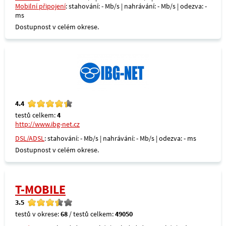
Mobilní připojení
: stahování: - Mb/s | nahrávání: - Mb/s | odezva: -
ms
Dostupnost v celém okrese.
4.4
testů celkem:
4
http://www.ibg-net.cz
DSL/ADSL
: stahování: - Mb/s | nahrávání: - Mb/s | odezva: - ms
Dostupnost v celém okrese.
T-MOBILE
3.5
testů v okrese:
68
/ testů celkem:
49050