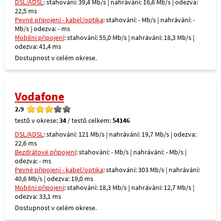
DSL/ADSL
: stahování: 39,4 Mb/s | nahrávání: 16,6 Mb/s | odezva:
22,5 ms
Pevné připojení - kabel/optika
: stahování: - Mb/s | nahrávání: -
Mb/s | odezva: - ms
Mobilní připojení
: stahování: 55,0 Mb/s | nahrávání: 18,3 Mb/s |
odezva: 41,4 ms
Dostupnost v celém okrese.
Vodafone
2.9
testů v okrese:
34
/ testů celkem:
54146
DSL/ADSL
: stahování: 121 Mb/s | nahrávání: 19,7 Mb/s | odezva:
22,6 ms
Bezdrátové připojení
: stahování: - Mb/s | nahrávání: - Mb/s |
odezva: - ms
Pevné připojení - kabel/optika
: stahování: 303 Mb/s | nahrávání:
40,6 Mb/s | odezva: 19,0 ms
Mobilní připojení
: stahování: 18,3 Mb/s | nahrávání: 12,7 Mb/s |
odezva: 33,1 ms
Dostupnost v celém okrese.