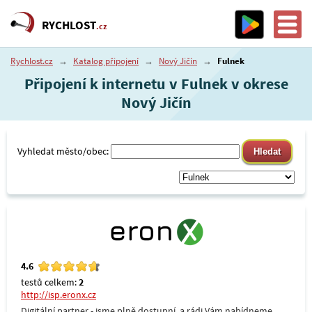
RYCHLOST
.cz
Rychlost.cz
→
Katalog připojení
→
Nový Jičín
→
Fulnek
Připojení k internetu v Fulnek v okrese
Nový Jičín
Vyhledat město/obec:
4.6
testů celkem:
2
http://isp.eronx.cz
Digitální partner - jsme plně dostupní, a rádi Vám nabídneme