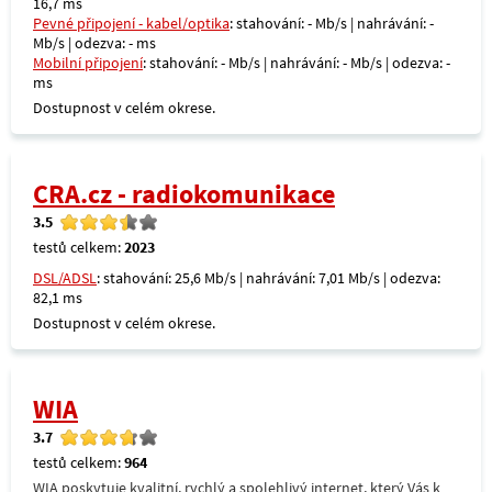
16,7 ms
Pevné připojení - kabel/optika
: stahování: - Mb/s | nahrávání: -
Mb/s | odezva: - ms
Mobilní připojení
: stahování: - Mb/s | nahrávání: - Mb/s | odezva: -
ms
Dostupnost v celém okrese.
CRA.cz - radiokomunikace
3.5
testů celkem:
2023
DSL/ADSL
: stahování: 25,6 Mb/s | nahrávání: 7,01 Mb/s | odezva:
82,1 ms
Dostupnost v celém okrese.
WIA
3.7
testů celkem:
964
WIA poskytuje kvalitní, rychlý a spolehlivý internet, který Vás k