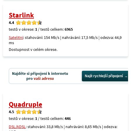
Starlink
4.4
testů v okrese:
1
/ testů celkem:
6965
Satelitní
: stahování: 154 Mb/s | nahrávání: 17,5 Mb/s | odezva: 44,9
ms
Dostupnost v celém okrese.
Najděte si připojení k internetu
Najít rychlejší připojení
pro
vaši adresu
Quadruple
4.5
testů v okrese:
1
/ testů celkem:
446
DSL/ADSL
: stahování: 33,8 Mb/s | nahrávání: 8,65 Mb/s | odezva: