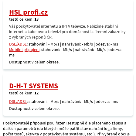
HSL profi.cz
testů celkem:
13
Váš poskytovatel internetu a IPTV televize. Nabízíme stabilní
internet a kabelovou televizi pro domácnosti a firemní zákazníky
z vybraných regionů ČR.
DSL/ADSL
: stahování: - Mb/s | nahrávání: - Mb/s | odezva: - ms
Mobilní připojení
: stahování: - Mb/s | nahrávání: - Mb/s | odezva: -
ms
Dostupnost v celém okrese.
D-H-T SYSTEMS
testů celkem:
12
DSL/ADSL
: stahování: - Mb/s | nahrávání: - Mb/s | odezva: - ms
Dostupnost v celém okrese.
Poskytovatelé připojení jsou řazeni sestupně dle placenéno zápisu a
dalších parametrů (do kterých může patřit stav nahrání loga firmy,
počet testů, aktivita v poptávkovém systému, atd.). Při vybrané obci je