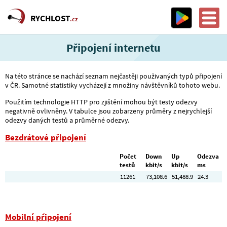
RYCHLOST
.cz
Připojení internetu
Na této stránce se nachází seznam nejčastěji použivaných typů připojení
v ČR. Samotné statistiky vycházejí z množiny návštěvníků tohoto webu.
Použitím technologie HTTP pro zjištění mohou být testy odezvy
negativně ovlivněny. V tabulce jsou zobarzeny průměry z nejrychlejší
odezvy daných testů a průměrné odezvy.
Bezdrátové připojení
Počet
Down
Up
Odezva
testů
kbit/s
kbit/s
ms
11261
73,108.6
51,488.9
24.3
Mobilní připojení