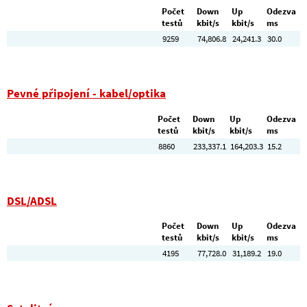
Počet
Down
Up
Odezva
testů
kbit/s
kbit/s
ms
9259
74,806.8
24,241.3
30.0
Pevné připojení - kabel/optika
Počet
Down
Up
Odezva
testů
kbit/s
kbit/s
ms
8860
233,337.1
164,203.3
15.2
DSL/ADSL
Počet
Down
Up
Odezva
testů
kbit/s
kbit/s
ms
4195
77,728.0
31,189.2
19.0