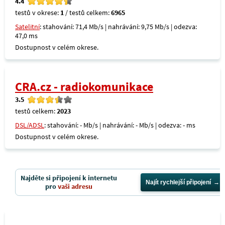
4.4
testů v okrese:
1
/ testů celkem:
6965
Satelitní
: stahování: 71,4 Mb/s | nahrávání: 9,75 Mb/s | odezva:
47,0 ms
Dostupnost v celém okrese.
CRA.cz - radiokomunikace
3.5
testů celkem:
2023
DSL/ADSL
: stahování: - Mb/s | nahrávání: - Mb/s | odezva: - ms
Dostupnost v celém okrese.
Najděte si připojení k internetu
Najít rychlejší připojení
pro
vaši adresu