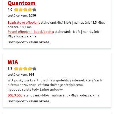
Quantcom
4.0
testů celkem:
1090
Bezdrátové připojení
: stahování: 48,4 Mb/s | nahrávání: 48,5 Mb/s |
odezva: 10,3 ms
Pevné připojení - kabel/optika
: stahování: - Mb/s | nahrávání: -
Mb/s | odezva: - ms
Dostupnost v celém okrese.
WIA
3.7
testů celkem:
964
WIA poskytuje kvalitní, rychlý a spolehlivý internet, který Vás k
ničemu nezavazuje. Většina služeb je předplacená,
nepodepisujete tedy žádné smlouvy.
DSL/ADSL
: stahování: - Mb/s | nahrávání: - Mb/s | odezva: - ms
Dostupnost v celém okrese.