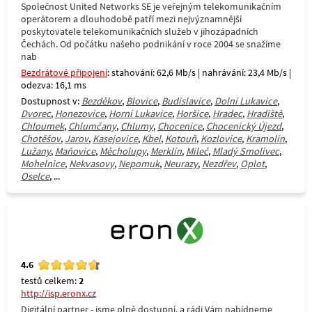
Společnost United Networks SE je veřejným telekomunikačním
operátorem a dlouhodobě patří mezi nejvýznamnější
poskytovatele telekomunikačních služeb v jihozápadních
Čechách. Od počátku našeho podnikání v roce 2004 se snažíme
nab
Bezdrátové připojení
: stahování: 62,6 Mb/s | nahrávání: 23,4 Mb/s |
odezva: 16,1 ms
Dostupnost v:
Bezděkov
,
Blovice
,
Budislavice
,
Dolní Lukavice
,
Dvorec
,
Honezovice
,
Horní Lukavice
,
Horšice
,
Hradec
,
Hradiště
,
Chloumek
,
Chlumčany
,
Chlumy
,
Chocenice
,
Chocenický Újezd
,
Chotěšov
,
Jarov
,
Kasejovice
,
Kbel
,
Kotouň
,
Kozlovice
,
Kramolín
,
Lužany
,
Maňovice
,
Měcholupy
,
Merklín
,
Mileč
,
Mladý Smolivec
,
Mohelnice
,
Nekvasovy
,
Nepomuk
,
Neurazy
,
Nezdřev
,
Oplot
,
Oselce
, ...
4.6
testů celkem:
2
http://isp.eronx.cz
Digitální partner - jsme plně dostupní, a rádi Vám nabídneme