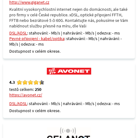
http://www.giganet.cz
Kvalitní vysokorychlostní internet nejen do domácnosti, ale také
pro firmy v celé České republice. xDSL, optické připojení FFTH,
FFTB nebo bezrátové 5 či 60G. Kontaktujte nás, pokusíme se Vám
nabídnout službu přesně na míru, dle Vaši
DSL/ADSL
: stahování: - Mb/s | nahrávání: - Mb/s | odezva: - ms
Pevné připojení - kabel/optika
: stahování: - Mb/s | nahrávání: -
Mb/s | odezva: - ms
Dostupnost v celém okrese.
4.3
testů celkem:
250
https://avonet.cz/
DSL/ADSL
: stahování: - Mb/s | nahrávání: - Mb/s | odezva: - ms
Dostupnost v celém okrese.