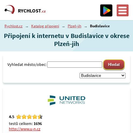
RYCHLOST
.cz
Rychlost.cz
→
Katalog připojení
→
Plzeň-jih
→
Budislavice
Připojení k internetu v Budislavice v okrese
Plzeň-jih
Vyhledat město/obec:
4.5
testů celkem:
1696
http://www.u-n.cz