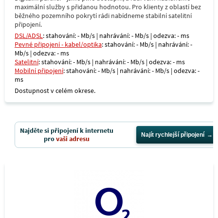
maximální služby s přidanou hodnotou. Pro klienty z oblastí bez
běžného pozemního pokrytí rádi nabídneme stabilní satelitní
připojení.
DSL/ADSL
: stahování: - Mb/s | nahrávání: - Mb/s | odezva: - ms
Pevné připojení - kabel/optika
: stahování: - Mb/s | nahrávání: -
Mb/s | odezva: - ms
Satelitní
: stahování: - Mb/s | nahrávání: - Mb/s | odezva: - ms
Mobilní připojení
: stahování: - Mb/s | nahrávání: - Mb/s | odezva: -
ms
Dostupnost v celém okrese.
Najděte si připojení k internetu
Najít rychlejší připojení
pro
vaši adresu