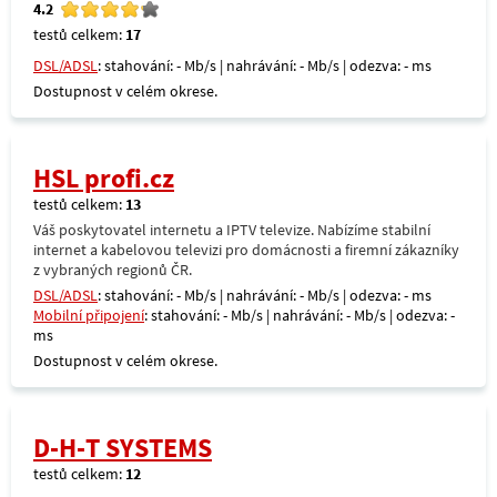
4.2
testů celkem:
17
DSL/ADSL
: stahování: - Mb/s | nahrávání: - Mb/s | odezva: - ms
Dostupnost v celém okrese.
HSL profi.cz
testů celkem:
13
Váš poskytovatel internetu a IPTV televize. Nabízíme stabilní
internet a kabelovou televizi pro domácnosti a firemní zákazníky
z vybraných regionů ČR.
DSL/ADSL
: stahování: - Mb/s | nahrávání: - Mb/s | odezva: - ms
Mobilní připojení
: stahování: - Mb/s | nahrávání: - Mb/s | odezva: -
ms
Dostupnost v celém okrese.
D-H-T SYSTEMS
testů celkem:
12