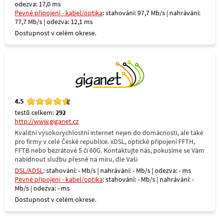
odezva: 17,0 ms
Pevné připojení - kabel/optika
: stahování: 97,7 Mb/s | nahrávání:
77,7 Mb/s | odezva: 12,1 ms
Dostupnost v celém okrese.
4.5
testů celkem:
292
http://www.giganet.cz
Kvalitní vysokorychlostní internet nejen do domácnosti, ale také
pro firmy v celé České republice. xDSL, optické připojení FFTH,
FFTB nebo bezrátové 5 či 60G. Kontaktujte nás, pokusíme se Vám
nabídnout službu přesně na míru, dle Vaši
DSL/ADSL
: stahování: - Mb/s | nahrávání: - Mb/s | odezva: - ms
Pevné připojení - kabel/optika
: stahování: - Mb/s | nahrávání: -
Mb/s | odezva: - ms
Dostupnost v celém okrese.