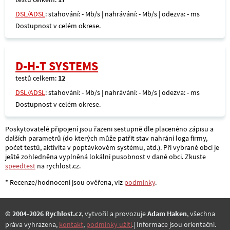
DSL/ADSL
: stahování: - Mb/s | nahrávání: - Mb/s | odezva: - ms
Dostupnost v celém okrese.
D-H-T SYSTEMS
testů celkem:
12
DSL/ADSL
: stahování: - Mb/s | nahrávání: - Mb/s | odezva: - ms
Dostupnost v celém okrese.
Poskytovatelé připojení jsou řazeni sestupně dle placenéno zápisu a
dalších parametrů (do kterých může patřit stav nahrání loga firmy,
počet testů, aktivita v poptávkovém systému, atd.). Při vybrané obci je
ještě zohledněna vyplněná lokální pusobnost v dané obci. Zkuste
speedtest
na rychlost.cz.
* Recenze/hodnocení jsou ověřena, viz
podmínky
.
© 2004-2026 Rychlost.cz
, vytvořil a provozuje
Adam Haken
, všechna
práva vyhrazena,
kontakt
,
podmínky užití
.| Informace jsou orientační.