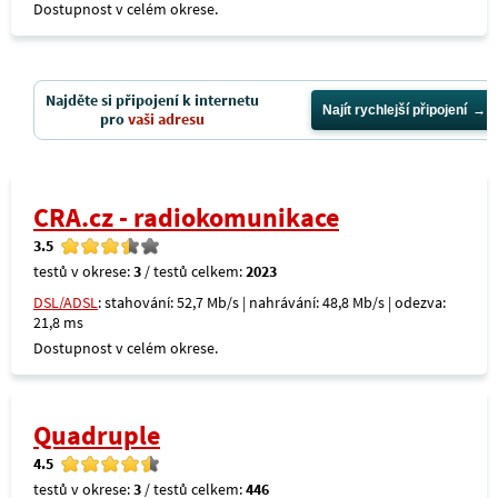
Dostupnost v celém okrese.
Najděte si připojení k internetu
Najít rychlejší připojení
pro
vaši adresu
CRA.cz - radiokomunikace
3.5
testů v okrese:
3
/ testů celkem:
2023
DSL/ADSL
: stahování: 52,7 Mb/s | nahrávání: 48,8 Mb/s | odezva:
21,8 ms
Dostupnost v celém okrese.
Quadruple
4.5
testů v okrese:
3
/ testů celkem:
446