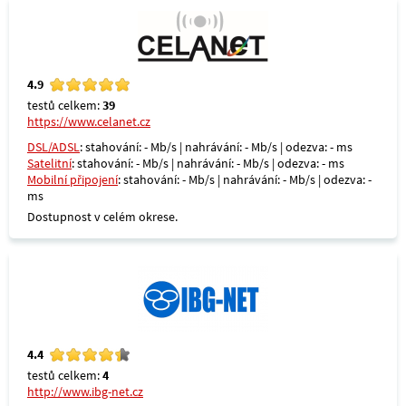
4.9
testů celkem:
39
https://www.celanet.cz
DSL/ADSL
: stahování: - Mb/s | nahrávání: - Mb/s | odezva: - ms
Satelitní
: stahování: - Mb/s | nahrávání: - Mb/s | odezva: - ms
Mobilní připojení
: stahování: - Mb/s | nahrávání: - Mb/s | odezva: -
ms
Dostupnost v celém okrese.
4.4
testů celkem:
4
http://www.ibg-net.cz