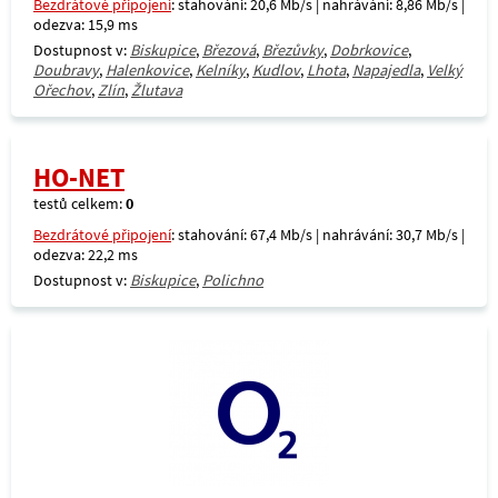
Bezdrátové připojení
: stahování: 20,6 Mb/s | nahrávání: 8,86 Mb/s |
odezva: 15,9 ms
Dostupnost v:
Biskupice
,
Březová
,
Březůvky
,
Dobrkovice
,
Doubravy
,
Halenkovice
,
Kelníky
,
Kudlov
,
Lhota
,
Napajedla
,
Velký
Ořechov
,
Zlín
,
Žlutava
HO-NET
testů celkem:
0
Bezdrátové připojení
: stahování: 67,4 Mb/s | nahrávání: 30,7 Mb/s |
odezva: 22,2 ms
Dostupnost v:
Biskupice
,
Polichno