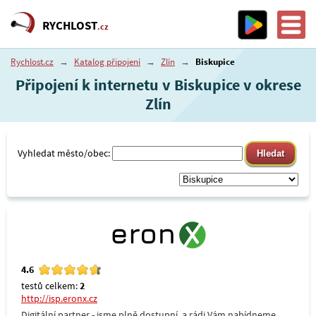
RYCHLOST
.cz
Rychlost.cz
→
Katalog připojení
→
Zlín
→
Biskupice
Připojení k internetu v Biskupice v okrese
Zlín
Vyhledat město/obec:
4.6
testů celkem:
2
http://isp.eronx.cz
Digitální partner - jsme plně dostupní, a rádi Vám nabídneme