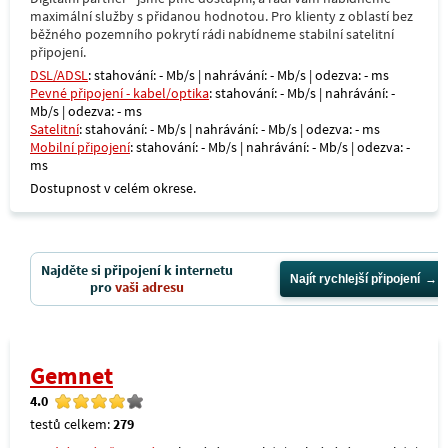
maximální služby s přidanou hodnotou. Pro klienty z oblastí bez
běžného pozemního pokrytí rádi nabídneme stabilní satelitní
připojení.
DSL/ADSL
: stahování: - Mb/s | nahrávání: - Mb/s | odezva: - ms
Pevné připojení - kabel/optika
: stahování: - Mb/s | nahrávání: -
Mb/s | odezva: - ms
Satelitní
: stahování: - Mb/s | nahrávání: - Mb/s | odezva: - ms
Mobilní připojení
: stahování: - Mb/s | nahrávání: - Mb/s | odezva: -
ms
Dostupnost v celém okrese.
Najděte si připojení k internetu
Najít rychlejší připojení
pro
vaši adresu
Gemnet
4.0
testů celkem:
279