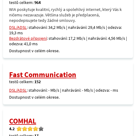
testů celkem:
964
WIA poskytuje kvalitní, rychlý a spolehlivý internet, který Vás k
ničemu nezavazuje. Většina služeb je předplacená,
nepodepisujete tedy žádné smlouvy.
DSL/ADSL
: stahování: 34,2 Mb/s | nahrávání: 29,4 Mb/s | odezva:
19,3 ms
Bezdrátové připojení
: stahování: 17,2 Mb/s | nahrávání: 4,56 Mb/s |
odezva: 41,0 ms
Dostupnost v celém okrese.
Fast Communication
testů celkem:
152
DSL/ADSL
: stahování: - Mb/s | nahrávání: - Mb/s | odezva: - ms
Dostupnost v celém okrese.
COMHAL
4.2
testů celkem:
17