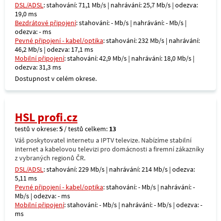
DSL/ADSL
: stahování: 71,1 Mb/s | nahrávání: 25,7 Mb/s | odezva:
19,0 ms
Bezdrátové připojení
: stahování: - Mb/s | nahrávání: - Mb/s |
odezva: - ms
Pevné připojení - kabel/optika
: stahování: 232 Mb/s | nahrávání:
46,2 Mb/s | odezva: 17,1 ms
Mobilní připojení
: stahování: 42,9 Mb/s | nahrávání: 18,0 Mb/s |
odezva: 31,3 ms
Dostupnost v celém okrese.
HSL profi.cz
testů v okrese:
5
/ testů celkem:
13
Váš poskytovatel internetu a IPTV televize. Nabízíme stabilní
internet a kabelovou televizi pro domácnosti a firemní zákazníky
z vybraných regionů ČR.
DSL/ADSL
: stahování: 229 Mb/s | nahrávání: 214 Mb/s | odezva:
5,11 ms
Pevné připojení - kabel/optika
: stahování: - Mb/s | nahrávání: -
Mb/s | odezva: - ms
Mobilní připojení
: stahování: - Mb/s | nahrávání: - Mb/s | odezva: -
ms