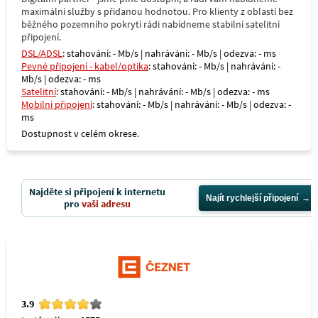
maximální služby s přidanou hodnotou. Pro klienty z oblastí bez
běžného pozemního pokrytí rádi nabídneme stabilní satelitní
připojení.
DSL/ADSL
: stahování: - Mb/s | nahrávání: - Mb/s | odezva: - ms
Pevné připojení - kabel/optika
: stahování: - Mb/s | nahrávání: -
Mb/s | odezva: - ms
Satelitní
: stahování: - Mb/s | nahrávání: - Mb/s | odezva: - ms
Mobilní připojení
: stahování: - Mb/s | nahrávání: - Mb/s | odezva: -
ms
Dostupnost v celém okrese.
Najděte si připojení k internetu
Najít rychlejší připojení
pro
vaši adresu
3.9