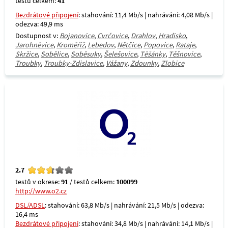
testů celkem:
41
Bezdrátové připojení
: stahování: 11,4 Mb/s | nahrávání: 4,08 Mb/s |
odezva: 49,9 ms
Dostupnost v:
Bojanovice
,
Cvrčovice
,
Drahlov
,
Hradisko
,
Jarohněvice
,
Kroměříž
,
Lebedov
,
Nětčice
,
Popovice
,
Rataje
,
Skržice
,
Sobělice
,
Soběsuky
,
Šelešovice
,
Těšánky
,
Těšnovice
,
Troubky
,
Troubky-Zdislavice
,
Vážany
,
Zdounky
,
Zlobice
2.7
testů v okrese:
91
/ testů celkem:
100099
http://www.o2.cz
DSL/ADSL
: stahování: 63,8 Mb/s | nahrávání: 21,5 Mb/s | odezva:
16,4 ms
Bezdrátové připojení
: stahování: 34,8 Mb/s | nahrávání: 14,1 Mb/s |