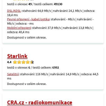
testů v okrese:
49
/ testů celkem:
49130
DSL/ADSL
: stahování: 64,9 Mb/s | nahrávání: 24,1 Mb/s | odezva:
18,4 ms
Pevné připojení - kabel/optika
: stahování: - Mb/s | nahrávání: -
Mb/s | odezva: - ms
Mobilní připojení
: stahování: 37,9 Mb/s | nahrávání: 13,8 Mb/s |
odezva: 40,4 ms
Dostupnost v celém okrese.
Starlink
4.4
testů v okrese:
6
/ testů celkem:
6992
Satelitní
: stahování: 116 Mb/s | nahrávání: 14,9 Mb/s | odezva: 44,5
ms
Dostupnost v celém okrese.
CRA.cz - radiokomunikace