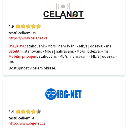
4.9
testů celkem:
39
https://www.celanet.cz
DSL/ADSL
: stahování: - Mb/s | nahrávání: - Mb/s | odezva: - ms
Satelitní
: stahování: - Mb/s | nahrávání: - Mb/s | odezva: - ms
Mobilní připojení
: stahování: - Mb/s | nahrávání: - Mb/s | odezva: -
ms
Dostupnost v celém okrese.
4.4
testů celkem:
4
http://www.ibg-net.cz