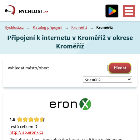
RYCHLOST
.cz
Rychlost.cz
→
Katalog připojení
→
Kroměříž
→
Kroměříž
Připojení k internetu v Kroměříž v okrese
Kroměříž
Vyhledat město/obec:
4.6
testů celkem:
2
http://isp.eronx.cz
Digitální partner - jsme plně dostupní, a rádi Vám nabídneme