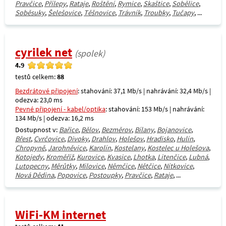
Pravčice
,
Přílepy
,
Rataje
,
Roštění
,
Rymice
,
Skaštice
,
Sobělice
,
Soběsuky
,
Šelešovice
,
Těšnovice
,
Trávník
,
Troubky
,
Tučapy
, ...
cyrilek net
(spolek)
4.9
testů celkem:
88
Bezdrátové připojení
: stahování: 37,1 Mb/s | nahrávání: 32,4 Mb/s |
odezva: 23,0 ms
Pevné připojení - kabel/optika
: stahování: 153 Mb/s | nahrávání:
134 Mb/s | odezva: 16,2 ms
Dostupnost v:
Bařice
,
Bělov
,
Bezměrov
,
Bílany
,
Bojanovice
,
Břest
,
Cvrčovice
,
Divoky
,
Drahlov
,
Holešov
,
Hradisko
,
Hulín
,
Chropyně
,
Jarohněvice
,
Karolín
,
Kostelany
,
Kostelec u Holešova
,
Kotojedy
,
Kroměříž
,
Kurovice
,
Kvasice
,
Lhotka
,
Litenčice
,
Lubná
,
Lutopecny
,
Měrůtky
,
Milovice
,
Němčice
,
Nětčice
,
Nítkovice
,
Nová Dědina
,
Popovice
,
Postoupky
,
Pravčice
,
Rataje
, ...
WiFi-KM internet