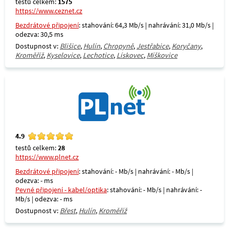
testů celkem:
1575
https://www.ceznet.cz
Bezdrátové připojení
: stahování: 64,3 Mb/s | nahrávání: 31,0 Mb/s |
odezva: 30,5 ms
Dostupnost v:
Blišice
,
Hulín
,
Chropyně
,
Jestřabice
,
Koryčany
,
Kroměříž
,
Kyselovice
,
Lechotice
,
Lískovec
,
Míškovice
4.9
testů celkem:
28
https://www.plnet.cz
Bezdrátové připojení
: stahování: - Mb/s | nahrávání: - Mb/s |
odezva: - ms
Pevné připojení - kabel/optika
: stahování: - Mb/s | nahrávání: -
Mb/s | odezva: - ms
Dostupnost v:
Břest
,
Hulín
,
Kroměříž