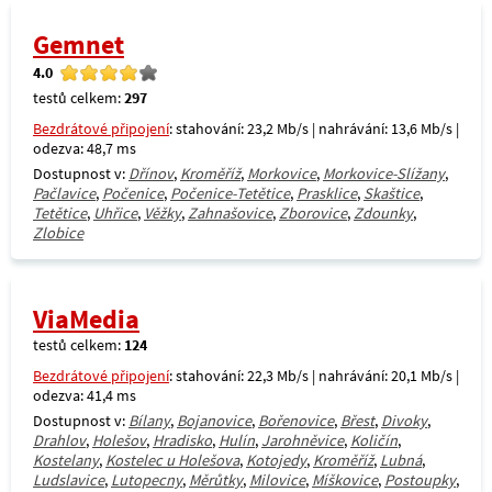
Gemnet
4.0
testů celkem:
297
Bezdrátové připojení
: stahování: 23,2 Mb/s | nahrávání: 13,6 Mb/s |
odezva: 48,7 ms
Dostupnost v:
Dřínov
,
Kroměříž
,
Morkovice
,
Morkovice-Slížany
,
Pačlavice
,
Počenice
,
Počenice-Tetětice
,
Prasklice
,
Skaštice
,
Tetětice
,
Uhřice
,
Věžky
,
Zahnašovice
,
Zborovice
,
Zdounky
,
Zlobice
ViaMedia
testů celkem:
124
Bezdrátové připojení
: stahování: 22,3 Mb/s | nahrávání: 20,1 Mb/s |
odezva: 41,4 ms
Dostupnost v:
Bílany
,
Bojanovice
,
Bořenovice
,
Břest
,
Divoky
,
Drahlov
,
Holešov
,
Hradisko
,
Hulín
,
Jarohněvice
,
Količín
,
Kostelany
,
Kostelec u Holešova
,
Kotojedy
,
Kroměříž
,
Lubná
,
Ludslavice
,
Lutopecny
,
Měrůtky
,
Milovice
,
Míškovice
,
Postoupky
,