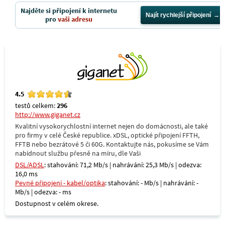
Najděte si připojení k internetu
Najít rychlejší připojení
pro
vaši adresu
4.5
testů celkem:
296
http://www.giganet.cz
Kvalitní vysokorychlostní internet nejen do domácnosti, ale také
pro firmy v celé České republice. xDSL, optické připojení FFTH,
FFTB nebo bezrátové 5 či 60G. Kontaktujte nás, pokusíme se Vám
nabídnout službu přesně na míru, dle Vaši
DSL/ADSL
: stahování: 71,2 Mb/s | nahrávání: 25,3 Mb/s | odezva:
16,0 ms
Pevné připojení - kabel/optika
: stahování: - Mb/s | nahrávání: -
Mb/s | odezva: - ms
Dostupnost v celém okrese.