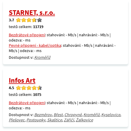
STARNET, s.r.o.
3.7
testů celkem:
11719
Bezdrátové připojení
: stahování: - Mb/s | nahrávání: - Mb/s |
odezva: - ms
Pevné připojení - kabel/optika
: stahování: - Mb/s | nahrávání: -
Mb/s | odezva: - ms
Dostupnost v:
Kroměříž
Infos Art
4.5
testů celkem:
1075
Bezdrátové připojení
: stahování: - Mb/s | nahrávání: - Mb/s |
odezva: - ms
Dostupnost v:
Bezměrov
,
Břest
,
Chropyně
,
Kroměříž
,
Kyselovice
,
Plešovec
,
Postoupky
,
Skaštice
,
Záříčí
,
Žalkovice