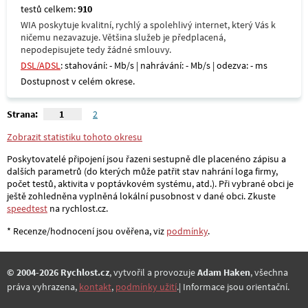
testů celkem:
910
WIA poskytuje kvalitní, rychlý a spolehlivý internet, který Vás k
ničemu nezavazuje. Většina služeb je předplacená,
nepodepisujete tedy žádné smlouvy.
DSL/ADSL
: stahování: - Mb/s | nahrávání: - Mb/s | odezva: - ms
Dostupnost v celém okrese.
Strana:
1
2
Zobrazit statistiku tohoto okresu
Poskytovatelé připojení jsou řazeni sestupně dle placenéno zápisu a
dalších parametrů (do kterých může patřit stav nahrání loga firmy,
počet testů, aktivita v poptávkovém systému, atd.). Při vybrané obci je
ještě zohledněna vyplněná lokální pusobnost v dané obci. Zkuste
speedtest
na rychlost.cz.
* Recenze/hodnocení jsou ověřena, viz
podmínky
.
© 2004-2026 Rychlost.cz
, vytvořil a provozuje
Adam Haken
, všechna
práva vyhrazena,
kontakt
,
podmínky užití
.| Informace jsou orientační.