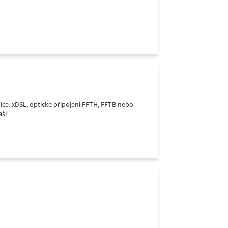
lice. xDSL, optické připojení FFTH, FFTB nebo
aši