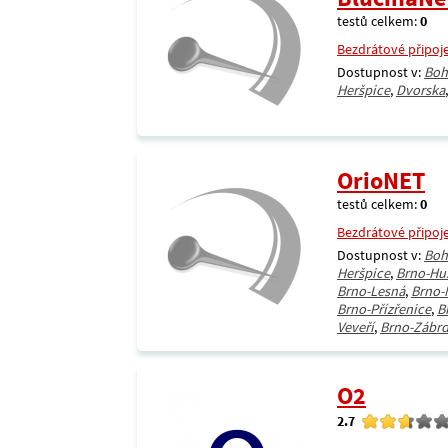
testů celkem:
0
Bezdrátové připoj
Dostupnost v:
Boh
Heršpice
,
Dvorska
OrioNET
testů celkem:
0
Bezdrátové připoj
Dostupnost v:
Boh
Heršpice
,
Brno-Hu
Brno-Lesná
,
Brno-
Brno-Přízřenice
,
B
Veveří
,
Brno-Zábrd
O2
2.7