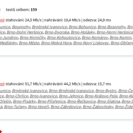
testů celkem:
159
ení
: stahování: 24,5 Mb/s | nahrávání: 10,4 Mb/s | odezva: 24,9 ms
unice
,
Bosonohy
,
Brněnské Ivanovice
,
Brno-Bohunice
,
Brno-Bosonohy
,
Brn
ice
,
Brno-Dolní Heršpice
,
Brno-Dvorska
,
Brno-Holásky
,
Brno-Horní Heršpice
o-Jundrov
,
Brno-Kníničky
,
Brno-Kohoutovice
,
Brno-Komárov
,
Brno-Komín
,
-Medlánky
,
Brno-Město
,
Brno-Mokrá Hora
,
Brno-Nový Lískovec
,
Brno-Obřan
ení
: stahování: 51,7 Mb/s | nahrávání: 44,2 Mb/s | odezva: 15,7 ms
unice
,
Brněnské Ivanovice
,
Brno-Brněnské Ivanovice
,
Brno-Bystrc
,
Brno-Če
ce
,
Brno-Chrlice
,
Brno-Ivanovice
,
Brno-Jehnice
,
Brno-Královo Pole
,
Brno-M
Ořešín
,
Brno-Pisárky
,
Brno-Přízřenice
,
Brno-Řečkovice
,
Brno-Slatina
,
Brno-
tá
,
Brno-Tuřany
,
Brno-Veveří
,
Brno-Zábrdovice
,
Brno-Žabovřesky
,
Brno-Žide
t