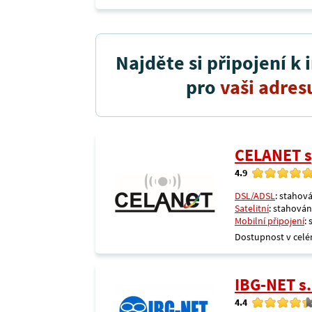
Najděte si připojení k 
pro
vaši adres
CELANET sp
4.9
DSL/ADSL
: stahová
Satelitní
: stahování
Mobilní připojení
:
Dostupnost v celé
IBG-NET s.
4.4