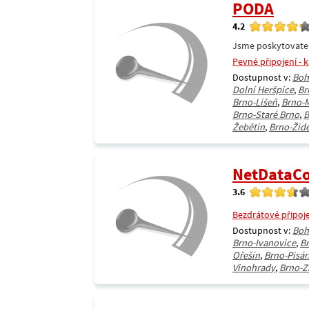
PODA
4.2
Jsme poskytovatel 
Pevné připojení - 
Dostupnost v:
Boh
Dolní Heršpice
,
Br
Brno-Líšeň
,
Brno-
Brno-Staré Brno
,
B
Žebětín
,
Brno-Žid
NetData
3.6
Bezdrátové připoj
Dostupnost v:
Boh
Brno-Ivanovice
,
Br
Ořešín
,
Brno-Pisár
Vinohrady
,
Brno-Z