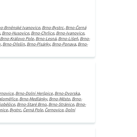
o-Brněnské Ivanovice
,
Brno-Bystrc
,
Brno-Černá
,
Brno-Husovice
,
Brno-Chrlice
,
Brno-Ivanovice
,
Brno-Královo Pole
,
Brno-Lesná
,
Brno-Líšeň
,
Brno-
y
,
Brno-Ořešín
,
Brno-Pisárky
,
Brno-Ponava
,
Brno-
rnovice
,
Brno-Dolní Heršpice
,
Brno-Dvorska
,
aloměřice
,
Brno-Medlánky
,
Brno-Město
,
Brno-
Soběšice
,
Brno-Staré Brno
,
Brno-Stránice
,
Brno-
nice
,
Bystrc
,
Černá Pole
,
Černovice
,
Dolní