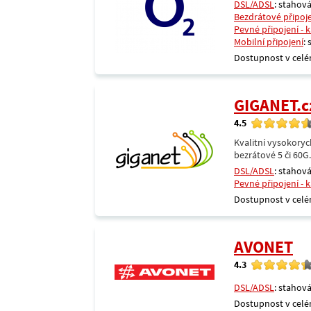
DSL/ADSL
: stahová
Bezdrátové připoj
Pevné připojení - 
Mobilní připojení
:
Dostupnost v celé
GIGANET.c
4.5
Kvalitní vysokoryc
bezrátové 5 či 60G
DSL/ADSL
: stahová
Pevné připojení - 
Dostupnost v celé
AVONET
4.3
DSL/ADSL
: stahová
Dostupnost v celé