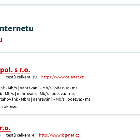
internetu
u
ol. s r.o.
testů celkem:
39
https://www.celanet.cz
ní: - Mb/s | nahrávání: - Mb/s | odezva: - ms
: - Mb/s | nahrávání: - Mb/s | odezva: - ms
 stahování: - Mb/s | nahrávání: - Mb/s | odezva: - ms
m okrese.
r.o.
testů celkem:
4
http://www.ibg-net.cz