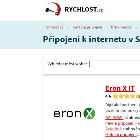
RYCHLOST
.cz
Rychlost.cz
→
Katalog připojení
→
Brno-město
→
Připojení k internetu v
Vyhledat město/obec:
Eron X IT
4.6
Digitální partner 
pozemního pokrytí 
DSL/ADSL
: stahová
Pevné připojení - 
Satelitní
: stahování
Mobilní připojení
: