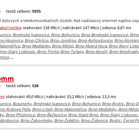
testů celkem:
5955
datových a telekomunikačních služeb. Náš nadčasový internet naplno uspokoj
kabel/optika
: stahování: 138 Mb/s | nahrávání: 147 Mb/s | odezva: 8,67 ms
unice
,
Brněnské Ivanovice
,
Brno-Bohunice
,
Brno-Brněnské Ivanovice
,
Brno
no-Husovice
,
Brno-Chrlice
,
Brno-Jundrov
,
Brno-Kohoutovice
,
Brno-Komár
Maloměřice
,
Brno-Medlánky
,
Brno-Město
,
Brno-Mokrá Hora
,
Brno-Nový Lísk
rno-Starý Lískovec
,
Brno-Trnitá
,
Brno-Tuřany
,
Brno-Veveří
,
Brno-Vinohrady
enice
, ...
Comm
testů celkem:
528
ení
: stahování: 49,0 Mb/s | nahrávání: 33,2 Mb/s | odezva: 13,3 ms
unice
,
Bosonohy
,
Brněnské Ivanovice
,
Brno-Bohunice
,
Brno-Bystrc
,
Brno-D
no-Královo Pole
,
Brno-Líšeň
,
Brno-Maloměřice
,
Brno-Medlánky
,
Brno-Měst
ky
,
Brno-Přízřenice
,
Brno-Řečkovice
,
Brno-Staré Brno
,
Brno-Starý Lískovec
ábrdovice
,
Brno-Žabovřesky
,
Brno-Žebětín
,
Brno-Židenice
,
Bystrc
,
Černá Po