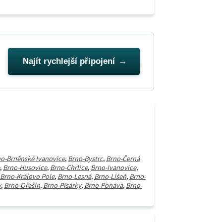
Najít rychlejší připojení
o-Brněnské Ivanovice
,
Brno-Bystrc
,
Brno-Černá
,
Brno-Husovice
,
Brno-Chrlice
,
Brno-Ivanovice
,
Brno-Královo Pole
,
Brno-Lesná
,
Brno-Líšeň
,
Brno-
y
,
Brno-Ořešín
,
Brno-Pisárky
,
Brno-Ponava
,
Brno-