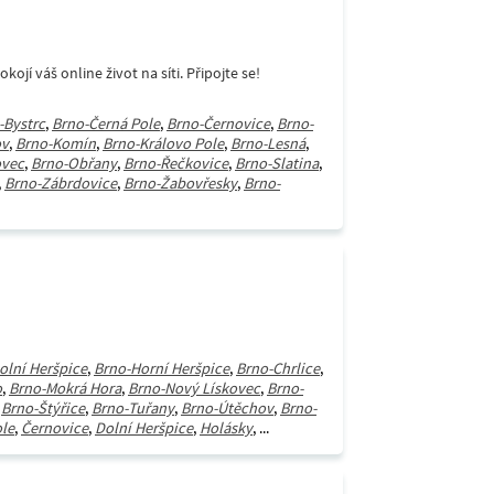
í váš online život na síti. Připojte se!
-Bystrc
,
Brno-Černá Pole
,
Brno-Černovice
,
Brno-
ov
,
Brno-Komín
,
Brno-Královo Pole
,
Brno-Lesná
,
ovec
,
Brno-Obřany
,
Brno-Řečkovice
,
Brno-Slatina
,
,
Brno-Zábrdovice
,
Brno-Žabovřesky
,
Brno-
olní Heršpice
,
Brno-Horní Heršpice
,
Brno-Chrlice
,
o
,
Brno-Mokrá Hora
,
Brno-Nový Lískovec
,
Brno-
,
Brno-Štýřice
,
Brno-Tuřany
,
Brno-Útěchov
,
Brno-
le
,
Černovice
,
Dolní Heršpice
,
Holásky
, ...