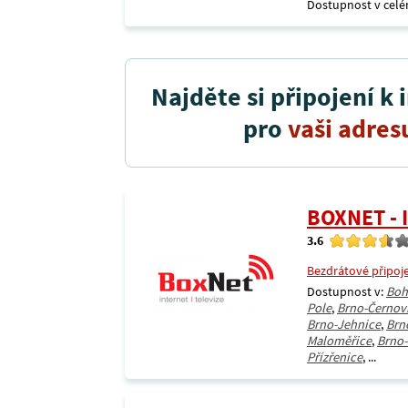
Dostupnost v celé
Najděte si připojení k 
pro
vaši adres
BOXNET - 
3.6
Bezdrátové připoj
Dostupnost v:
Boh
Pole
,
Brno-Černov
Brno-Jehnice
,
Brn
Maloměřice
,
Brno
Přízřenice
, ...