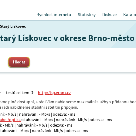
Rychlost internetu
Statistiky
Diskuze
Katalo
Starý Lískovec
 Starý Lískovec v okrese Brno-město
testů celkem:
2
http://isp.eronx.cz
- jsme plně dostupní, a rádi Vám nabídneme maximální služby s přidanou hod
rádi nabídneme stabilní satelitní připojení.
ní: - Mb/s | nahrávání: - Mb/s | odezva: - ms
kabel/optika
: stahování: - Mb/s | nahrávání: - Mb/s | odezva: - ms
: - Mb/s | nahrávání: - Mb/s | odezva: - ms
 stahování: - Mb/s | nahrávání: - Mb/s | odezva: - ms