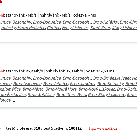
ení
: stahování: - Mb/s | nahrávání: - Mb/s | odezva: - ms
unice
,
Bosonohy
,
Brno-Bohunice
,
Brno-Bosonohy
,
Brno-Holásky
,
Brno-Chrl
,
Holásky
,
Horní Heršpice
,
Chrlice
,
Nový Lískovec
,
Staré Brno
,
Starý Lískove
ení
: stahování: 85,8 Mb/s | nahrávání: 35,3 Mb/s | odezva: 9,50 ms
unice
,
Bosonohy
,
Brno-Bohunice
,
Brno-Bosonohy
,
Brno-Brněnské Ivanovi
sovice
,
Brno-Ivanovice
,
Brno-Jehnice
,
Brno-Jundrov
,
Brno-Kníničky
,
Brno-
Maloměřice
,
Brno-Město
,
Brno-Mokrá Hora
,
Brno-Nový Lískovec
,
Brno-Obřa
rno-Řečkovice
,
Brno-Soběšice
,
Brno-Staré Brno
,
Brno-Starý Lískovec
,
Brno-
ovice
, ...
testů v okrese:
318
/ testů celkem:
100112
http://www.o2.cz