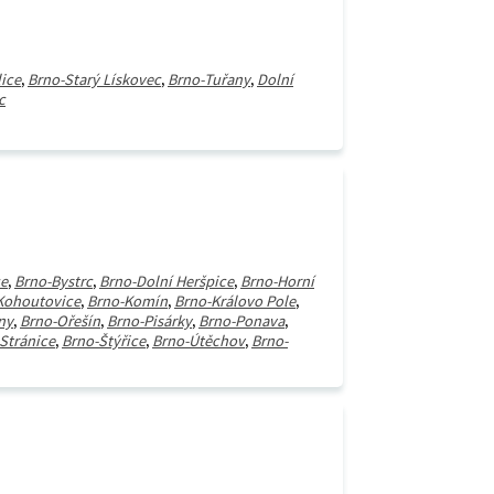
ice
,
Brno-Starý Lískovec
,
Brno-Tuřany
,
Dolní
c
ce
,
Brno-Bystrc
,
Brno-Dolní Heršpice
,
Brno-Horní
Kohoutovice
,
Brno-Komín
,
Brno-Královo Pole
,
ny
,
Brno-Ořešín
,
Brno-Pisárky
,
Brno-Ponava
,
Stránice
,
Brno-Štýřice
,
Brno-Útěchov
,
Brno-