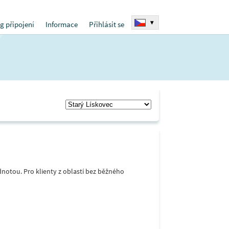
▾
g připojení
Informace
Přihlásit se
notou. Pro klienty z oblastí bez běžného