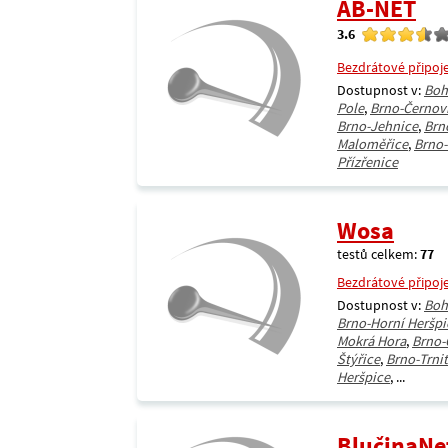
AB-NET
3.6
Bezdrátové připoj
Dostupnost v:
Boh
Pole
,
Brno-Černov
Brno-Jehnice
,
Brn
Maloměřice
,
Brno
Přízřenice
Wosa
testů celkem:
77
Bezdrátové připoj
Dostupnost v:
Boh
Brno-Horní Heršpi
Mokrá Hora
,
Brno-
Štýřice
,
Brno-Trni
Heršpice
, ...
BlučinaNe