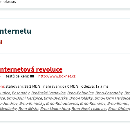
m okrese.
internetu
u
Internetová revoluce
testů celkem:
88
http://www.boxnet.cz
ení
: stahování: 39,2 Mb/s | nahrávání: 67,0 Mb/s | odezva: 17,7 ms
unice
,
Bosonohy
,
Brněnské Ivanovice
,
Brno-Bohunice
,
Brno-Bosonohy
,
Brn
ice
,
Brno-Dolní Heršpice
,
Brno-Dvorska
,
Brno-Holásky
,
Brno-Horní Heršpice
o-Jundrov
,
Brno-Kníničky
,
Brno-Kohoutovice
,
Brno-Komárov
,
Brno-Komín
,
-Medlánky
,
Brno-Město
,
Brno-Mokrá Hora
,
Brno-Nový Lískovec
,
Brno-Obřan