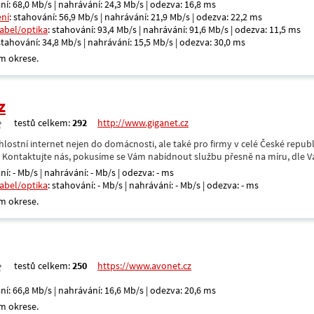
ní: 68,0 Mb/s | nahrávání: 24,3 Mb/s | odezva: 16,8 ms
ení
: stahování: 56,9 Mb/s | nahrávání: 21,9 Mb/s | odezva: 22,2 ms
kabel/optika
: stahování: 93,4 Mb/s | nahrávání: 91,6 Mb/s | odezva: 11,5 ms
 stahování: 34,8 Mb/s | nahrávání: 15,5 Mb/s | odezva: 30,0 ms
m okrese.
z
testů celkem:
292
http://www.giganet.cz
hlostní internet nejen do domácnosti, ale také pro firmy v celé České repub
. Kontaktujte nás, pokusíme se Vám nabídnout službu přesně na míru, dle V
ní: - Mb/s | nahrávání: - Mb/s | odezva: - ms
kabel/optika
: stahování: - Mb/s | nahrávání: - Mb/s | odezva: - ms
m okrese.
testů celkem:
250
https://www.avonet.cz
ní: 66,8 Mb/s | nahrávání: 16,6 Mb/s | odezva: 20,6 ms
m okrese.