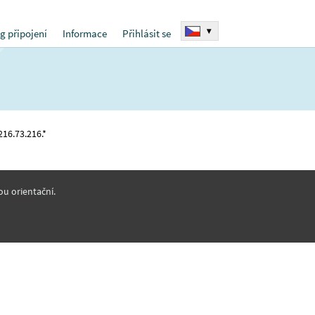
▾
g připojení
Informace
Přihlásit se
216.73.216.*
ou orientační.