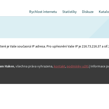
Rychlost internetu
Statistiky
Diskuze
Katalo
které je Vaše současná IP adresa. Pro upřesnění Vaše IP je 216.73.216.37 a síť 
am Haken
, všechna práva vyhrazena,
kontakt
,
podmínky užití
.| Informace js