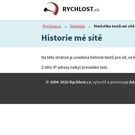
RYCHLOST
.cz
Rychlost.cz
→
Statistika
→
Statistika testů mé sítě
Historie mé sítě
Na této stránce je uvedena historie testů pro siť, ve 
Z této IP adresy nebyl proveden test.
© 2004-2026 Rychlost.cz
, vytvořil a provozuje
Ad