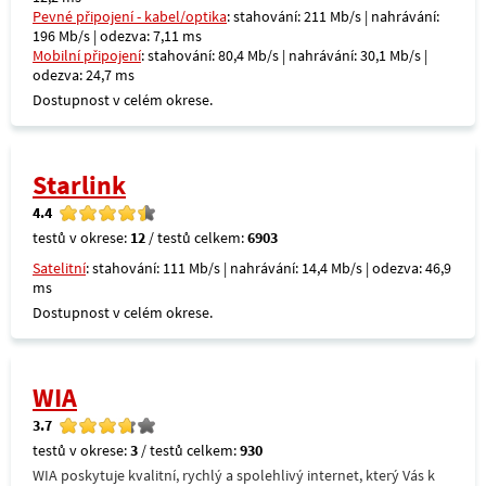
Pevné připojení - kabel/optika
: stahování: 211 Mb/s | nahrávání:
196 Mb/s | odezva: 7,11 ms
Mobilní připojení
: stahování: 80,4 Mb/s | nahrávání: 30,1 Mb/s |
odezva: 24,7 ms
Dostupnost v celém okrese.
Starlink
4.4
testů v okrese:
12
/ testů celkem:
6903
Satelitní
: stahování: 111 Mb/s | nahrávání: 14,4 Mb/s | odezva: 46,9
ms
Dostupnost v celém okrese.
WIA
3.7
testů v okrese:
3
/ testů celkem:
930
WIA poskytuje kvalitní, rychlý a spolehlivý internet, který Vás k