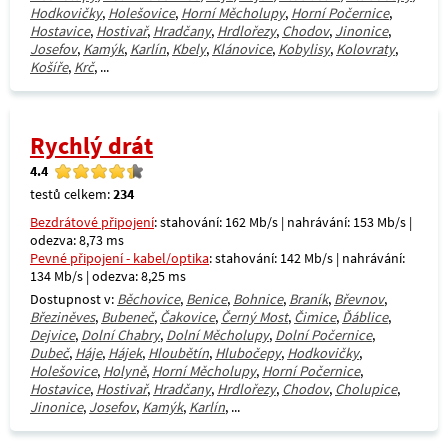
Hodkovičky
,
Holešovice
,
Horní Měcholupy
,
Horní Počernice
,
Hostavice
,
Hostivař
,
Hradčany
,
Hrdlořezy
,
Chodov
,
Jinonice
,
Josefov
,
Kamýk
,
Karlín
,
Kbely
,
Klánovice
,
Kobylisy
,
Kolovraty
,
Košíře
,
Krč
, ...
Rychlý drát
4.4
testů celkem:
234
Bezdrátové připojení
: stahování: 162 Mb/s | nahrávání: 153 Mb/s |
odezva: 8,73 ms
Pevné připojení - kabel/optika
: stahování: 142 Mb/s | nahrávání:
134 Mb/s | odezva: 8,25 ms
Dostupnost v:
Běchovice
,
Benice
,
Bohnice
,
Braník
,
Břevnov
,
Březiněves
,
Bubeneč
,
Čakovice
,
Černý Most
,
Čimice
,
Ďáblice
,
Dejvice
,
Dolní Chabry
,
Dolní Měcholupy
,
Dolní Počernice
,
Dubeč
,
Háje
,
Hájek
,
Hloubětín
,
Hlubočepy
,
Hodkovičky
,
Holešovice
,
Holyně
,
Horní Měcholupy
,
Horní Počernice
,
Hostavice
,
Hostivař
,
Hradčany
,
Hrdlořezy
,
Chodov
,
Cholupice
,
Jinonice
,
Josefov
,
Kamýk
,
Karlín
, ...