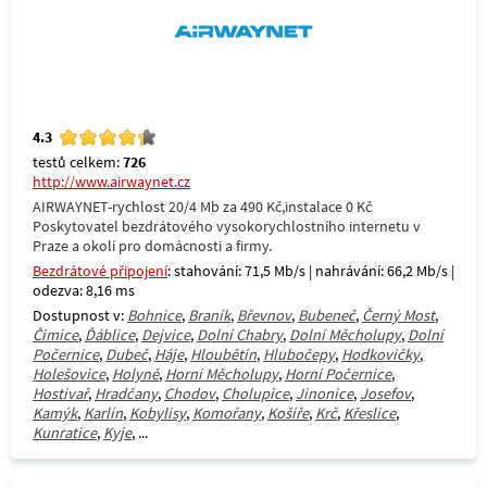
4.3
testů celkem:
726
http://www.airwaynet.cz
AIRWAYNET-rychlost 20/4 Mb za 490 Kč,instalace 0 Kč
Poskytovatel bezdrátového vysokorychlostního internetu v
Praze a okolí pro domácnosti a firmy.
Bezdrátové připojení
: stahování: 71,5 Mb/s | nahrávání: 66,2 Mb/s |
odezva: 8,16 ms
Dostupnost v:
Bohnice
,
Braník
,
Břevnov
,
Bubeneč
,
Černý Most
,
Čimice
,
Ďáblice
,
Dejvice
,
Dolní Chabry
,
Dolní Měcholupy
,
Dolní
Počernice
,
Dubeč
,
Háje
,
Hloubětín
,
Hlubočepy
,
Hodkovičky
,
Holešovice
,
Holyně
,
Horní Měcholupy
,
Horní Počernice
,
Hostivař
,
Hradčany
,
Chodov
,
Cholupice
,
Jinonice
,
Josefov
,
Kamýk
,
Karlín
,
Kobylisy
,
Komořany
,
Košíře
,
Krč
,
Křeslice
,
Kunratice
,
Kyje
, ...