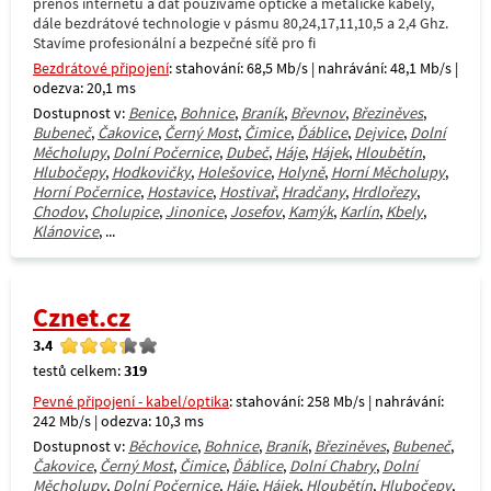
přenos internetu a dat používáme optické a metalické kabely,
dále bezdrátové technologie v pásmu 80,24,17,11,10,5 a 2,4 Ghz.
Stavíme profesionální a bezpečné síťě pro fi
Bezdrátové připojení
: stahování: 68,5 Mb/s | nahrávání: 48,1 Mb/s |
odezva: 20,1 ms
Dostupnost v:
Benice
,
Bohnice
,
Braník
,
Břevnov
,
Březiněves
,
Bubeneč
,
Čakovice
,
Černý Most
,
Čimice
,
Ďáblice
,
Dejvice
,
Dolní
Měcholupy
,
Dolní Počernice
,
Dubeč
,
Háje
,
Hájek
,
Hloubětín
,
Hlubočepy
,
Hodkovičky
,
Holešovice
,
Holyně
,
Horní Měcholupy
,
Horní Počernice
,
Hostavice
,
Hostivař
,
Hradčany
,
Hrdlořezy
,
Chodov
,
Cholupice
,
Jinonice
,
Josefov
,
Kamýk
,
Karlín
,
Kbely
,
Klánovice
, ...
Cznet.cz
3.4
testů celkem:
319
Pevné připojení - kabel/optika
: stahování: 258 Mb/s | nahrávání:
242 Mb/s | odezva: 10,3 ms
Dostupnost v:
Běchovice
,
Bohnice
,
Braník
,
Březiněves
,
Bubeneč
,
Čakovice
,
Černý Most
,
Čimice
,
Ďáblice
,
Dolní Chabry
,
Dolní
Měcholupy
,
Dolní Počernice
,
Háje
,
Hájek
,
Hloubětín
,
Hlubočepy
,