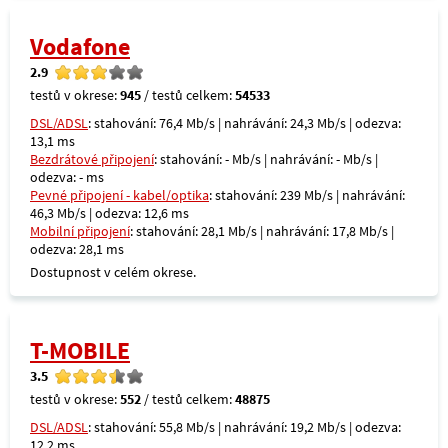
Vodafone
2.9
testů v okrese:
945
/ testů celkem:
54533
DSL/ADSL
: stahování: 76,4 Mb/s | nahrávání: 24,3 Mb/s | odezva:
13,1 ms
Bezdrátové připojení
: stahování: - Mb/s | nahrávání: - Mb/s |
odezva: - ms
Pevné připojení - kabel/optika
: stahování: 239 Mb/s | nahrávání:
46,3 Mb/s | odezva: 12,6 ms
Mobilní připojení
: stahování: 28,1 Mb/s | nahrávání: 17,8 Mb/s |
odezva: 28,1 ms
Dostupnost v celém okrese.
T-MOBILE
3.5
testů v okrese:
552
/ testů celkem:
48875
DSL/ADSL
: stahování: 55,8 Mb/s | nahrávání: 19,2 Mb/s | odezva:
12,2 ms