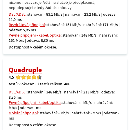
ničemu nezavazuje. Většina služeb je předplacená,
nepodepisujete tedy žádné smlouvy.
DSL/ADSL
: stahování: 83,1 Mb/s | nahrávání: 23,2 Mb/s | odezva:
11,0 ms
Bezdrátové připojení
: stahování: 151 Mb/s | nahrávání: 171 Mb/s |
odezva: 5,85 ms
Pevné připojení - kabel/optika
: stahování: 148 Mb/s | nahrávání:
161 Mb/s | odezva: 8,30 ms
Dostupnost v celém okrese.
Quadruple
4.5
testů v okrese:
1
/ testů celkem:
486
DSL/ADSL
: stahování: 348 Mb/s | nahrávání: 213 Mb/s | odezva:
8,36 ms
Pevné připojení - kabel/optika
: stahování: - Mb/s | nahrávání: -
Mb/s | odezva: - ms
Mobilní připojení
: stahování: - Mb/s | nahrávání: - Mb/s | odezva: -
ms
Dostupnost v celém okrese.