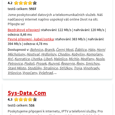
4.2
testů celkem:
5937
Jsme poskytovatel datových a telekomunikačních služeb. Náš
nadčasový internet naplno uspokojí váš online život na síti.
Připojte se!
Bezdrátové připojení
: stahování: 122 Mb/s | nahrávání: 120 Mb/s |
odezva: 8,46 ms
Pevné připojení - kabel/optika
: stahování: 383 Mb/s | nahrávání:
394 Mb/s | odezva: 4,78 ms
Dostupnost v:
Bohnice
,
Braník
,
Černý Most
,
Ďáblice
,
Háje
,
Horní
Měcholupy
,
Hostivař
,
Hrdlořezy
,
Chodov
,
Kobylisy
,
Komořany
,
Krč
,
Kunratice
,
Lhotka
,
Libeň
,
Malešice
,
Michle
,
Modřany
,
Nusle
,
Petrovice
,
Podolí
,
Prosek
,
Ruzyně
,
Řeporyje
,
Řepy
,
Smíchov
,
Staré Město
,
Stodůlky
,
Strašnice
,
Střížkov
,
Troja
,
Vinohrady
,
Vršovice
,
Vysočany
,
Vyšehrad
, ...
Sys-Data.Com
4.3
testů celkem:
516
Poskytujeme připojení k internetu, IPTV a telefonní služby. Pro