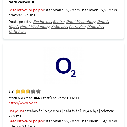
testů celkem:
0
Bezdrátové připojení
: stahování: 15,3 Mb/s | nahrávání: 5,51 Mb/s |
odezva: 53,5 ms
Dostupnost v:
Běchovice
,
Benice
,
Dolní Měcholupy
,
Dubeč
,
Hájek
,
Horní Měcholupy
,
Královice
,
Petrovice
,
Pitkovice
,
Uhříněves
2.7
testů v okrese:
866
/ testů celkem:
100200
http://www.o2.cz
DSL/ADSL
: stahování: 52,2 Mb/s | nahrávání: 19,4 Mb/s | odezva:
9,69 ms
Bezdrátové připojení
: stahování: 56,6 Mb/s | nahrávání: 19,4 Mb/s |
odezva: 21,7 ms