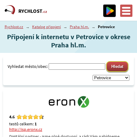
RYCHLOST
.cz
Rychlost.cz
→
Katalog připojení
→
Praha hl.m.
→
Petrovice
Připojení k internetu v Petrovice v okrese
Praha hl.m.
Vyhledat město/obec:
4.6
testů celkem:
1
http://isp.eronx.cz
Digitální partner - jsme plně dostupní, a rádi Vám nabídneme