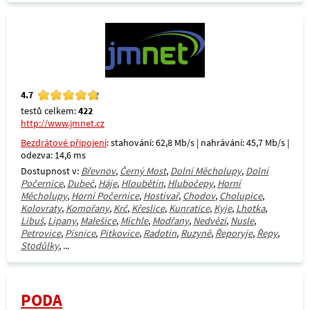
4.7
testů celkem:
422
http://www.jmnet.cz
Bezdrátové připojení
: stahování: 62,8 Mb/s | nahrávání: 45,7 Mb/s |
odezva: 14,6 ms
Dostupnost v:
Břevnov
,
Černý Most
,
Dolní Měcholupy
,
Dolní
Počernice
,
Dubeč
,
Háje
,
Hloubětín
,
Hlubočepy
,
Horní
Měcholupy
,
Horní Počernice
,
Hostivař
,
Chodov
,
Cholupice
,
Kolovraty
,
Komořany
,
Krč
,
Křeslice
,
Kunratice
,
Kyje
,
Lhotka
,
Libuš
,
Lipany
,
Malešice
,
Michle
,
Modřany
,
Nedvězí
,
Nusle
,
Petrovice
,
Písnice
,
Pitkovice
,
Radotín
,
Ruzyně
,
Řeporyje
,
Řepy
,
Stodůlky
, ...
PODA