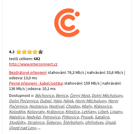
4.3
testů celkem:
682
http://www.interconnect.cz
Bezdrátové připojení
: stahování: 76,3 Mb/s | nahrávání: 33,6 Mb/s |
odezva: 13,0 ms
Pevné připojení - kabel/optika
: stahování: 159 Mb/s | nahrávání:
136 Mb/s | odezva: 10,1 ms
Dostupnost v:
Běchovice
,
Benice
,
Černý Most
,
Dolní Měcholupy
,
Dolní Počernice
,
Dubeč
,
Háje
,
Hájek
,
Horní Měcholupy
,
Horní
Počernice
,
Hostavice
,
Hostivař
,
Chodov
,
Kbely
,
Klánovice
,
Koloděje
,
Kolovraty
,
Královice
,
Křeslice
,
Letňany
,
Libeň
,
Lipany
,
Malešice
,
Nedvězí
,
Petrovice
,
Pitkovice
,
Prosek
,
Satalice
,
Stodůlky
,
Strašnice
,
Šeberov
,
Štěrboholy
,
Uhříněves
,
Újezd
,
Újezd nad Lesy
, ...