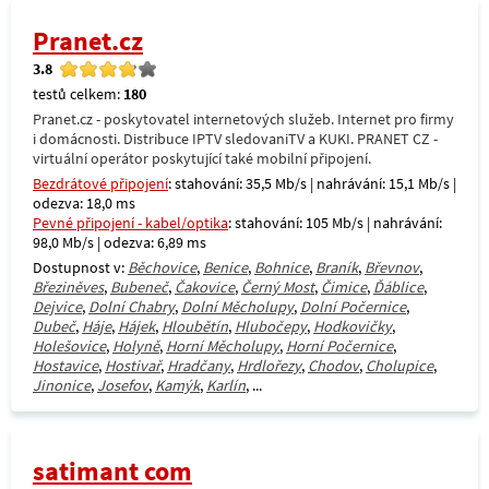
Pranet.cz
3.8
testů celkem:
180
Pranet.cz - poskytovatel internetových služeb. Internet pro firmy
i domácnosti. Distribuce IPTV sledovaniTV a KUKI. PRANET CZ -
virtuální operátor poskytující také mobilní připojení.
Bezdrátové připojení
: stahování: 35,5 Mb/s | nahrávání: 15,1 Mb/s |
odezva: 18,0 ms
Pevné připojení - kabel/optika
: stahování: 105 Mb/s | nahrávání:
98,0 Mb/s | odezva: 6,89 ms
Dostupnost v:
Běchovice
,
Benice
,
Bohnice
,
Braník
,
Břevnov
,
Březiněves
,
Bubeneč
,
Čakovice
,
Černý Most
,
Čimice
,
Ďáblice
,
Dejvice
,
Dolní Chabry
,
Dolní Měcholupy
,
Dolní Počernice
,
Dubeč
,
Háje
,
Hájek
,
Hloubětín
,
Hlubočepy
,
Hodkovičky
,
Holešovice
,
Holyně
,
Horní Měcholupy
,
Horní Počernice
,
Hostavice
,
Hostivař
,
Hradčany
,
Hrdlořezy
,
Chodov
,
Cholupice
,
Jinonice
,
Josefov
,
Kamýk
,
Karlín
, ...
satimant com