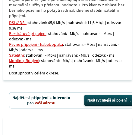
maximální služby s přidanou hodnotou. Pro klienty z oblastí bez
běžného pozemního pokrytí rádi nabídneme stabilní satelitní
připojení.
DSL/ADSL
: stahování: 45,9 Mb/s | nahrávání: 11,6 Mb/s | odezva:
9,38 ms
Bezdrátové připojení
: stahování: - Mb/s | nahrávání: - Mb/s |
odezva: - ms
Pevné připojení - kabel/optika
: stahování: - Mb/s | nahrávání: -
Mb/s | odezva: - ms
Satelitní
: stahování: - Mb/s | nahrávání: - Mb/s | odezva: - ms
Mobilní připojení
: stahování: - Mb/s | nahrávání: - Mb/s | odezva: -
ms
Dostupnost v celém okrese.
Najděte si připojení k internetu
Najít rychlejší připojení
pro
vaši adresu