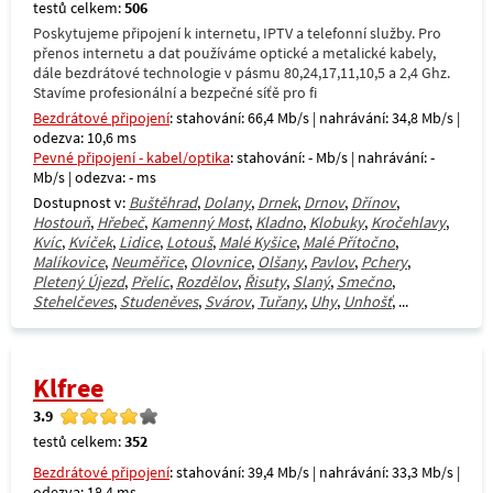
testů celkem:
506
Poskytujeme připojení k internetu, IPTV a telefonní služby. Pro
přenos internetu a dat používáme optické a metalické kabely,
dále bezdrátové technologie v pásmu 80,24,17,11,10,5 a 2,4 Ghz.
Stavíme profesionální a bezpečné síťě pro fi
Bezdrátové připojení
: stahování: 66,4 Mb/s | nahrávání: 34,8 Mb/s |
odezva: 10,6 ms
Pevné připojení - kabel/optika
: stahování: - Mb/s | nahrávání: -
Mb/s | odezva: - ms
Dostupnost v:
Buštěhrad
,
Dolany
,
Drnek
,
Drnov
,
Dřínov
,
Hostouň
,
Hřebeč
,
Kamenný Most
,
Kladno
,
Klobuky
,
Kročehlavy
,
Kvíc
,
Kvíček
,
Lidice
,
Lotouš
,
Malé Kyšice
,
Malé Přítočno
,
Malíkovice
,
Neuměřice
,
Olovnice
,
Olšany
,
Pavlov
,
Pchery
,
Pletený Újezd
,
Přelíc
,
Rozdělov
,
Řisuty
,
Slaný
,
Smečno
,
Stehelčeves
,
Studeněves
,
Svárov
,
Tuřany
,
Uhy
,
Unhošť
, ...
Klfree
3.9
testů celkem:
352
Bezdrátové připojení
: stahování: 39,4 Mb/s | nahrávání: 33,3 Mb/s |
odezva: 18,4 ms