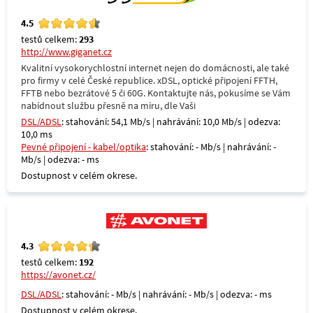
4.5
testů celkem:
293
http://www.giganet.cz
Kvalitní vysokorychlostní internet nejen do domácnosti, ale také
pro firmy v celé České republice. xDSL, optické připojení FFTH,
FFTB nebo bezrátové 5 či 60G. Kontaktujte nás, pokusíme se Vám
nabídnout službu přesně na míru, dle Vaši
DSL/ADSL
: stahování: 54,1 Mb/s | nahrávání: 10,0 Mb/s | odezva:
10,0 ms
Pevné připojení - kabel/optika
: stahování: - Mb/s | nahrávání: -
Mb/s | odezva: - ms
Dostupnost v celém okrese.
4.3
testů celkem:
192
https://avonet.cz/
DSL/ADSL
: stahování: - Mb/s | nahrávání: - Mb/s | odezva: - ms
Dostupnost v celém okrese.