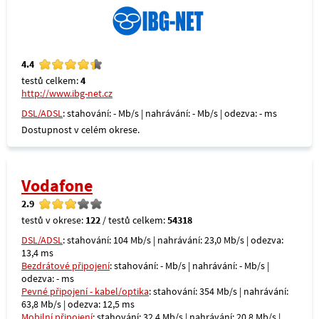
4.4
testů celkem:
4
http://www.ibg-net.cz
DSL/ADSL
: stahování: - Mb/s | nahrávání: - Mb/s | odezva: - ms
Dostupnost v celém okrese.
Vodafone
2.9
testů v okrese:
122
/ testů celkem:
54318
DSL/ADSL
: stahování: 104 Mb/s | nahrávání: 23,0 Mb/s | odezva:
13,4 ms
Bezdrátové připojení
: stahování: - Mb/s | nahrávání: - Mb/s |
odezva: - ms
Pevné připojení - kabel/optika
: stahování: 354 Mb/s | nahrávání:
63,8 Mb/s | odezva: 12,5 ms
Mobilní připojení
: stahování: 32,4 Mb/s | nahrávání: 20,8 Mb/s |