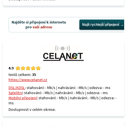
Najděte si připojení k internetu
Najít rychlejší připojení
pro
vaši adresu
4.9
testů celkem:
35
https://www.celanet.cz
DSL/ADSL
: stahování: - Mb/s | nahrávání: - Mb/s | odezva: - ms
Satelitní
: stahování: - Mb/s | nahrávání: - Mb/s | odezva: - ms
Mobilní připojení
: stahování: - Mb/s | nahrávání: - Mb/s | odezva: -
ms
Dostupnost v celém okrese.