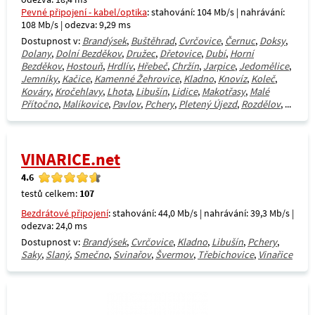
Pevné připojení - kabel/optika
: stahování: 104 Mb/s | nahrávání:
108 Mb/s | odezva: 9,29 ms
Dostupnost v:
Brandýsek
,
Buštěhrad
,
Cvrčovice
,
Černuc
,
Doksy
,
Dolany
,
Dolní Bezděkov
,
Družec
,
Dřetovice
,
Dubí
,
Horní
Bezděkov
,
Hostouň
,
Hrdlív
,
Hřebeč
,
Chržín
,
Jarpice
,
Jedomělice
,
Jemníky
,
Kačice
,
Kamenné Žehrovice
,
Kladno
,
Knovíz
,
Koleč
,
Kováry
,
Kročehlavy
,
Lhota
,
Libušín
,
Lidice
,
Makotřasy
,
Malé
Přítočno
,
Malíkovice
,
Pavlov
,
Pchery
,
Pletený Újezd
,
Rozdělov
, ...
VINARICE.net
4.6
testů celkem:
107
Bezdrátové připojení
: stahování: 44,0 Mb/s | nahrávání: 39,3 Mb/s |
odezva: 24,0 ms
Dostupnost v:
Brandýsek
,
Cvrčovice
,
Kladno
,
Libušín
,
Pchery
,
Saky
,
Slaný
,
Smečno
,
Svinařov
,
Švermov
,
Třebichovice
,
Vinařice