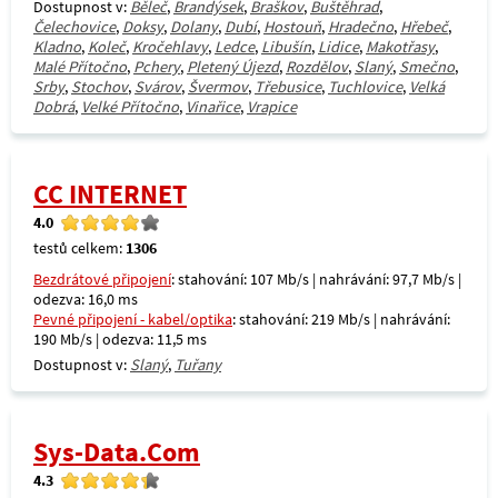
Dostupnost v:
Běleč
,
Brandýsek
,
Braškov
,
Buštěhrad
,
Čelechovice
,
Doksy
,
Dolany
,
Dubí
,
Hostouň
,
Hradečno
,
Hřebeč
,
Kladno
,
Koleč
,
Kročehlavy
,
Ledce
,
Libušín
,
Lidice
,
Makotřasy
,
Malé Přítočno
,
Pchery
,
Pletený Újezd
,
Rozdělov
,
Slaný
,
Smečno
,
Srby
,
Stochov
,
Svárov
,
Švermov
,
Třebusice
,
Tuchlovice
,
Velká
Dobrá
,
Velké Přítočno
,
Vinařice
,
Vrapice
CC INTERNET
4.0
testů celkem:
1306
Bezdrátové připojení
: stahování: 107 Mb/s | nahrávání: 97,7 Mb/s |
odezva: 16,0 ms
Pevné připojení - kabel/optika
: stahování: 219 Mb/s | nahrávání:
190 Mb/s | odezva: 11,5 ms
Dostupnost v:
Slaný
,
Tuřany
Sys-Data.Com
4.3