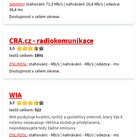
Satelitní
: stahování: 71,3 Mb/s | nahrávání: 16,4 Mb/s | odezva:
38,4 ms
Dostupnost v celém okrese.
CRA.cz - radiokomunikace
3.5
testů celkem:
1891
DSL/ADSL
: stahování: - Mb/s | nahrávání: - Mb/s | odezva: - ms
Dostupnost v celém okrese.
WIA
3.7
testů celkem:
922
WIA poskytuje kvalitní, rychlý a spolehlivý internet, který Vás k
ničemu nezavazuje. Většina služeb je předplacená,
nepodepisujete tedy žádné smlouvy.
DSL/ADSL
: stahování: - Mb/s | nahrávání: - Mb/s | odezva: - ms