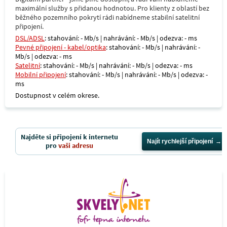
maximální služby s přidanou hodnotou. Pro klienty z oblastí bez
běžného pozemního pokrytí rádi nabídneme stabilní satelitní
připojení.
DSL/ADSL
: stahování: - Mb/s | nahrávání: - Mb/s | odezva: - ms
Pevné připojení - kabel/optika
: stahování: - Mb/s | nahrávání: -
Mb/s | odezva: - ms
Satelitní
: stahování: - Mb/s | nahrávání: - Mb/s | odezva: - ms
Mobilní připojení
: stahování: - Mb/s | nahrávání: - Mb/s | odezva: -
ms
Dostupnost v celém okrese.
Najděte si připojení k internetu
Najít rychlejší připojení
pro
vaši adresu