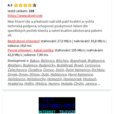
4.3
testů celkem:
378
https://www.skvely.net
Mezi hlavní cíle a přednosti naší sítě patří kvalitní a rychlá
technická podpora, schopnost poskytnout řešení dle
specifických potřeb klienta a velmi kvalitní zálohovaná páteřní
síť.
Bezdrátové připojení
: stahování: 27,0 Mb/s | nahrávání: 10,8 Mb/s |
odezva: 19,6 ms
Pevné připojení - kabel/optika
: stahování: 105 Mb/s | nahrávání:
42,9 Mb/s | odezva: 7,99 ms
Dostupnost v:
Bakov
,
Beřovice
,
Bílichov
,
Brandýsek
,
Bratkovice
,
Břešťany
,
Budenice
,
Budeničky
,
Buštěhrad
,
Byseň
,
Cvrčovice
,
Čelechovice
,
Čeradice
,
Černuc
,
Dolín
,
Dolní Kamenice
,
Drchkov
,
Drnek
,
Drnov
,
Dřínov
,
Dubí
,
Hobšovice
,
Horní Kamenice
,
Hořešovice
,
Hořešovičky
,
Hospozín
,
Hospozínek
,
Hostouň
,
Hradečno
,
Hrdlív
,
Hřešice
,
Humny
,
Hvězda
,
Chržín
,
Jarpice
, ...