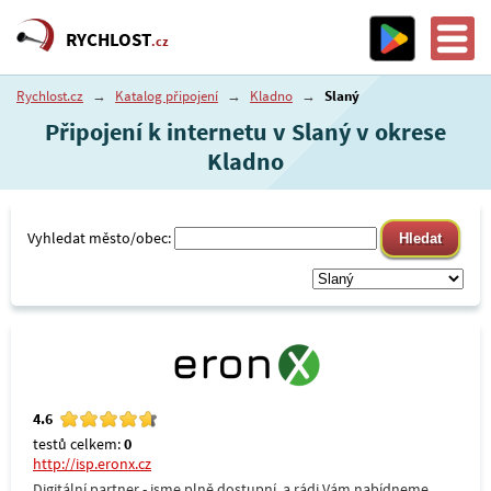
RYCHLOST
.cz
Rychlost.cz
→
Katalog připojení
→
Kladno
→
Slaný
Připojení k internetu v Slaný v okrese
Kladno
Vyhledat město/obec:
4.6
testů celkem:
0
http://isp.eronx.cz
Digitální partner - jsme plně dostupní, a rádi Vám nabídneme