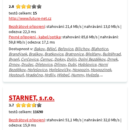
2.8
testů celkem:
15
http://www.future-net.cz
Bezdrátové připojení
: stahování: 21,4 Mb/s | nahrávání: 13,0 Mb/s |
odezva: 22,3 ms
Pevné připojení - kabel/optika
: stahování: 85,6 Mb/s | nahrávání:
59,8 Mb/s | odezva: 17,1 ms
Dostupnost v:
Bakov
,
Běleč
,
Beřovice
,
Bílichov
,
Blahotice
,
Brandýsek
,
Braškov
,
Bratkovice
,
Bratronice
,
Břešťany
,
Buštěhrad
,
Byseň
,
Cvrčovice
,
Černuc
,
Doksy
,
Dolín
,
Dolní Bezděkov
,
Drnek
,
Drnov
,
Družec
,
Dřetovice
,
Dřínov
,
Dubí
,
Hobšovice
,
Horní
Bezděkov
,
Hořešovice
,
Hořešovičky
,
Hospozín
,
Hospozínek
,
Hostouň
,
Hradečno
,
Hrdlív
,
Hřebeč
,
Humny
,
Hvězda
, ...
STARNET, s.r.o.
3.7
testů celkem:
11690
Bezdrátové připojení
: stahování: 51,1 Mb/s | nahrávání: 32,0 Mb/s |
odezva: 15,9 ms