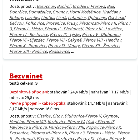
Dostupnost v:
Bezuchov
,
Bochoř
,
Brodek u Přerova
,
Buk
,
Dobrčice
,
Domaželice
,
Grymov
,
Horní Moštěnice
,
Hradčany
,
Kokory
,
Lazníky
,
Lhotka
,
Líšná
,
Lobodice
,
Oplocany
,
Osek nad
Bečvou
,
Polkovice
,
Prosenice
,
Prusy
,
Předmostí-Přerov II
,
Přerov
3
,
Přerov I - Město
,
Přerov II - Předmostí
,
Přerov III - Lověšice
,
Přerov IV - Kozlovice
,
Přerov IX - Lýsky
,
Přerov V - Dluhonice
,
Přerov VI - Újezdec
,
Přerov VII - Čekyně
,
Přerov VIII - Henčlov
,
Přerov X - Popovice
,
Přerov XI - Vinary
,
Přerov XII - Žeravice
,
Přerov XIII - Penčice
,
Radslavice
, ...
Bezvainet
testů celkem:
9
Bezdrátové připojení
: stahování: 24,4 Mb/s | nahrávání: 7,17 Mb/s |
odezva: 29,8 ms
Pevné připojení - kabel/optika
: stahování: 14,7 Mb/s | nahrávání:
8,17 Mb/s | odezva: 16,0 ms
Dostupnost v:
Císařov
,
Citov
,
Dluhonice-Přerov V
,
Grymov
,
Henčlov-Přerov VIII
,
Kozlovice-Přerov IV
,
Lýsky-Přerov IX
,
Pavlovice u Přerova
,
Penčice-Přerov XIII
,
Popovice-Přerov X
,
Prosenice
,
Předmostí-Přerov II
,
Přerov 3
,
Přerov I - Město
,
Přerov
II - Předmostí
,
Přerov IV - Kozlovice
,
Přerov IX - Lýsky
,
Přerov V -