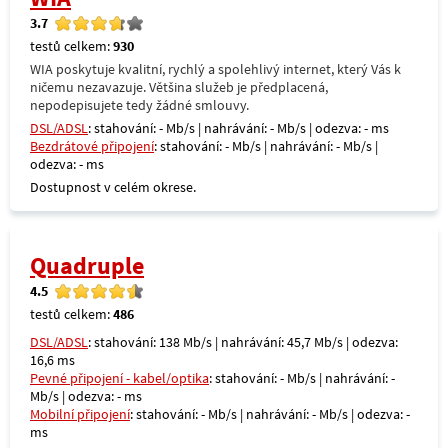
3.7
testů celkem:
930
WIA poskytuje kvalitní, rychlý a spolehlivý internet, který Vás k
ničemu nezavazuje. Většina služeb je předplacená,
nepodepisujete tedy žádné smlouvy.
DSL/ADSL
: stahování: - Mb/s | nahrávání: - Mb/s | odezva: - ms
Bezdrátové připojení
: stahování: - Mb/s | nahrávání: - Mb/s |
odezva: - ms
Dostupnost v celém okrese.
Quadruple
4.5
testů celkem:
486
DSL/ADSL
: stahování: 138 Mb/s | nahrávání: 45,7 Mb/s | odezva:
16,6 ms
Pevné připojení - kabel/optika
: stahování: - Mb/s | nahrávání: -
Mb/s | odezva: - ms
Mobilní připojení
: stahování: - Mb/s | nahrávání: - Mb/s | odezva: -
ms