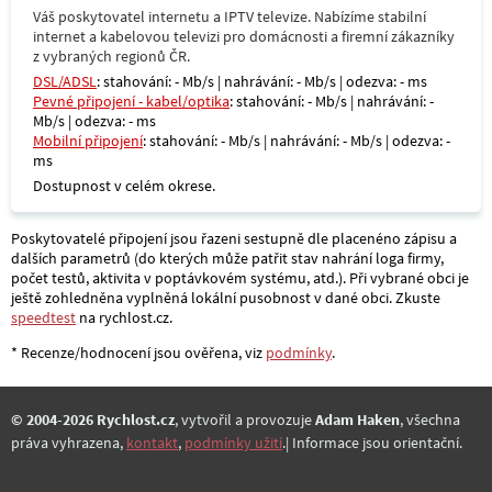
Váš poskytovatel internetu a IPTV televize. Nabízíme stabilní
internet a kabelovou televizi pro domácnosti a firemní zákazníky
z vybraných regionů ČR.
DSL/ADSL
: stahování: - Mb/s | nahrávání: - Mb/s | odezva: - ms
Pevné připojení - kabel/optika
: stahování: - Mb/s | nahrávání: -
Mb/s | odezva: - ms
Mobilní připojení
: stahování: - Mb/s | nahrávání: - Mb/s | odezva: -
ms
Dostupnost v celém okrese.
Poskytovatelé připojení jsou řazeni sestupně dle placenéno zápisu a
dalších parametrů (do kterých může patřit stav nahrání loga firmy,
počet testů, aktivita v poptávkovém systému, atd.). Při vybrané obci je
ještě zohledněna vyplněná lokální pusobnost v dané obci. Zkuste
speedtest
na rychlost.cz.
* Recenze/hodnocení jsou ověřena, viz
podmínky
.
© 2004-2026 Rychlost.cz
, vytvořil a provozuje
Adam Haken
, všechna
práva vyhrazena,
kontakt
,
podmínky užití
.| Informace jsou orientační.