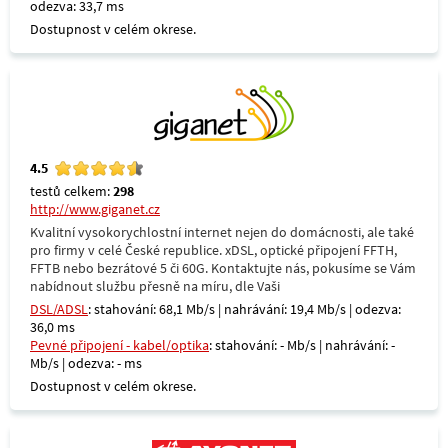
odezva: 33,7 ms
Dostupnost v celém okrese.
4.5
testů celkem:
298
http://www.giganet.cz
Kvalitní vysokorychlostní internet nejen do domácnosti, ale také
pro firmy v celé České republice. xDSL, optické připojení FFTH,
FFTB nebo bezrátové 5 či 60G. Kontaktujte nás, pokusíme se Vám
nabídnout službu přesně na míru, dle Vaši
DSL/ADSL
: stahování: 68,1 Mb/s | nahrávání: 19,4 Mb/s | odezva:
36,0 ms
Pevné připojení - kabel/optika
: stahování: - Mb/s | nahrávání: -
Mb/s | odezva: - ms
Dostupnost v celém okrese.