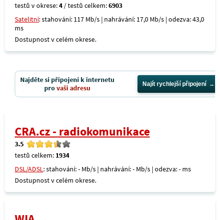
testů v okrese:
4
/ testů celkem:
6903
Satelitní
: stahování: 117 Mb/s | nahrávání: 17,0 Mb/s | odezva: 43,0
ms
Dostupnost v celém okrese.
Najděte si připojení k internetu
Najít rychlejší připojení
pro
vaši adresu
CRA.cz - radiokomunikace
3.5
testů celkem:
1934
DSL/ADSL
: stahování: - Mb/s | nahrávání: - Mb/s | odezva: - ms
Dostupnost v celém okrese.
WIA