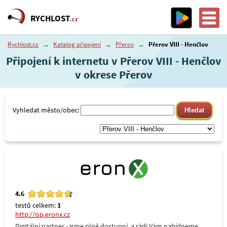
RYCHLOST
.cz
Rychlost.cz
→
Katalog připojení
→
Přerov
→
Přerov VIII - Henčlov
Připojení k internetu v Přerov VIII - Henčlov
v okrese Přerov
Vyhledat město/obec:
4.6
testů celkem:
1
http://isp.eronx.cz
Digitální partner - jsme plně dostupní, a rádi Vám nabídneme