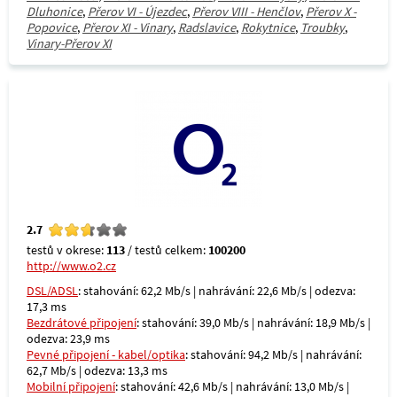
Dluhonice
,
Přerov VI - Újezdec
,
Přerov VIII - Henčlov
,
Přerov X -
Popovice
,
Přerov XI - Vinary
,
Radslavice
,
Rokytnice
,
Troubky
,
Vinary-Přerov XI
2.7
testů v okrese:
113
/ testů celkem:
100200
http://www.o2.cz
DSL/ADSL
: stahování: 62,2 Mb/s | nahrávání: 22,6 Mb/s | odezva:
17,3 ms
Bezdrátové připojení
: stahování: 39,0 Mb/s | nahrávání: 18,9 Mb/s |
odezva: 23,9 ms
Pevné připojení - kabel/optika
: stahování: 94,2 Mb/s | nahrávání:
62,7 Mb/s | odezva: 13,3 ms
Mobilní připojení
: stahování: 42,6 Mb/s | nahrávání: 13,0 Mb/s |