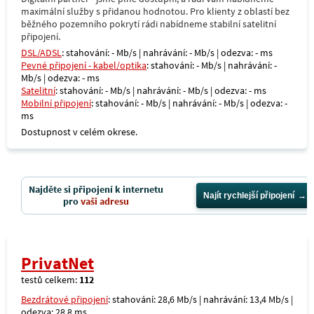
maximální služby s přidanou hodnotou. Pro klienty z oblastí bez
běžného pozemního pokrytí rádi nabídneme stabilní satelitní
připojení.
DSL/ADSL
: stahování: - Mb/s | nahrávání: - Mb/s | odezva: - ms
Pevné připojení - kabel/optika
: stahování: - Mb/s | nahrávání: -
Mb/s | odezva: - ms
Satelitní
: stahování: - Mb/s | nahrávání: - Mb/s | odezva: - ms
Mobilní připojení
: stahování: - Mb/s | nahrávání: - Mb/s | odezva: -
ms
Dostupnost v celém okrese.
Najděte si připojení k internetu
Najít rychlejší připojení
pro
vaši adresu
PrivatNet
testů celkem:
112
Bezdrátové připojení
: stahování: 28,6 Mb/s | nahrávání: 13,4 Mb/s |
odezva: 28,8 ms