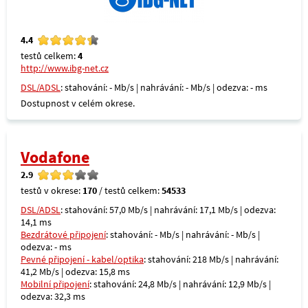
4.4
testů celkem:
4
http://www.ibg-net.cz
DSL/ADSL
: stahování: - Mb/s | nahrávání: - Mb/s | odezva: - ms
Dostupnost v celém okrese.
Vodafone
2.9
testů v okrese:
170
/ testů celkem:
54533
DSL/ADSL
: stahování: 57,0 Mb/s | nahrávání: 17,1 Mb/s | odezva:
14,1 ms
Bezdrátové připojení
: stahování: - Mb/s | nahrávání: - Mb/s |
odezva: - ms
Pevné připojení - kabel/optika
: stahování: 218 Mb/s | nahrávání:
41,2 Mb/s | odezva: 15,8 ms
Mobilní připojení
: stahování: 24,8 Mb/s | nahrávání: 12,9 Mb/s |
odezva: 32,3 ms