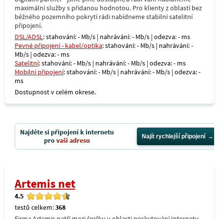
maximální služby s přidanou hodnotou. Pro klienty z oblastí bez
běžného pozemního pokrytí rádi nabídneme stabilní satelitní
připojení.
DSL/ADSL
: stahování: - Mb/s | nahrávání: - Mb/s | odezva: - ms
Pevné připojení - kabel/optika
: stahování: - Mb/s | nahrávání: -
Mb/s | odezva: - ms
Satelitní
: stahování: - Mb/s | nahrávání: - Mb/s | odezva: - ms
Mobilní připojení
: stahování: - Mb/s | nahrávání: - Mb/s | odezva: -
ms
Dostupnost v celém okrese.
Najděte si připojení k internetu
Najít rychlejší připojení
pro
vaši adresu
Artemis net
4.5
testů celkem:
368
Firma Artemis patří mezi špičku v oblasti poskytování Internetu,