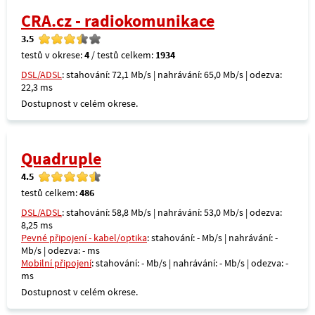
CRA.cz - radiokomunikace
3.5
testů v okrese:
4
/ testů celkem:
1934
DSL/ADSL
: stahování: 72,1 Mb/s | nahrávání: 65,0 Mb/s | odezva:
22,3 ms
Dostupnost v celém okrese.
Quadruple
4.5
testů celkem:
486
DSL/ADSL
: stahování: 58,8 Mb/s | nahrávání: 53,0 Mb/s | odezva:
8,25 ms
Pevné připojení - kabel/optika
: stahování: - Mb/s | nahrávání: -
Mb/s | odezva: - ms
Mobilní připojení
: stahování: - Mb/s | nahrávání: - Mb/s | odezva: -
ms
Dostupnost v celém okrese.