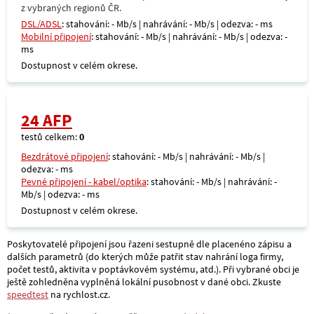
z vybraných regionů ČR.
DSL/ADSL
: stahování: - Mb/s | nahrávání: - Mb/s | odezva: - ms
Mobilní připojení
: stahování: - Mb/s | nahrávání: - Mb/s | odezva: -
ms
Dostupnost v celém okrese.
24 AFP
testů celkem:
0
Bezdrátové připojení
: stahování: - Mb/s | nahrávání: - Mb/s |
odezva: - ms
Pevné připojení - kabel/optika
: stahování: - Mb/s | nahrávání: -
Mb/s | odezva: - ms
Dostupnost v celém okrese.
Poskytovatelé připojení jsou řazeni sestupně dle placenéno zápisu a
dalších parametrů (do kterých může patřit stav nahrání loga firmy,
počet testů, aktivita v poptávkovém systému, atd.). Při vybrané obci je
ještě zohledněna vyplněná lokální pusobnost v dané obci. Zkuste
speedtest
na rychlost.cz.