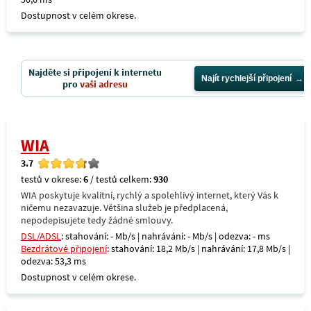
Dostupnost v celém okrese.
Najděte si připojení k internetu
Najít rychlejší připojení
pro
vaši adresu
WIA
3.7
testů v okrese:
6
/ testů celkem:
930
WIA poskytuje kvalitní, rychlý a spolehlivý internet, který Vás k
ničemu nezavazuje. Většina služeb je předplacená,
nepodepisujete tedy žádné smlouvy.
DSL/ADSL
: stahování: - Mb/s | nahrávání: - Mb/s | odezva: - ms
Bezdrátové připojení
: stahování: 18,2 Mb/s | nahrávání: 17,8 Mb/s |
odezva: 53,3 ms
Dostupnost v celém okrese.