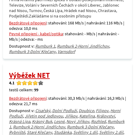
Televize, Volání v Severních Čechách v okolí Liberec, Jablonec
nad Nisou, Turnov, Česká Lípa, Hrádek nad Nisou, Chrastava,
Podještědí.Zakládáme si na osobním přístupu
Bezdrátové připojení
: stahování: 168 Mb/s | nahrávání: 116 Mb/s |
odezva: 10,0 ms
Pevné připojení - kabel/optika
: stahování: - Mb/s | nahrávání: -
Mb/s | odezva: - ms
Dostupnost v:
Rumburk 1
,
Rumburk 2-Horní Jindřichov
,
Rumburk 3-Dolní Křečany
,
Varnsdorf
Výběžek NET
4.1
testů celkem:
99
Bezdrátové připojení
: stahování: 30,3 Mb/s | nahrávání: 16,3 Mb/s |
odezva: 21,7 ms
Dostupnost v:
Císařský
,
Dolní Podluží
,
Doubice
,
Filipov
,
Horní
Podluží
,
Jiřetín pod Jedlovou
,
Jiříkov
,
Kateřina
,
Království
,
Krásná Lípa
,
Krásný Buk
,
Lesné
,
Nový Jiříkov
,
Rozhled
,
Rumburk
1
,
Rumburk 2-Horní Jindřichov
,
Rumburk 3-Dolní Křečany
,
Rybniště
,
Staré Křečany
,
Studánka
,
Světliny 1.díl
,
Světliny 2.díl
,