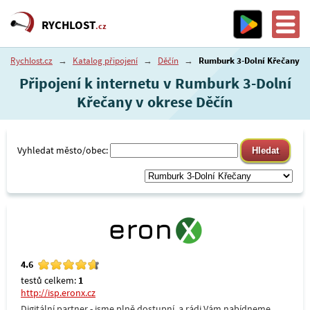
RYCHLOST
.cz
Rychlost.cz
→
Katalog připojení
→
Děčín
→
Rumburk 3-Dolní Křečany
Připojení k internetu v Rumburk 3-Dolní
Křečany v okrese Děčín
Vyhledat město/obec:
4.6
testů celkem:
1
http://isp.eronx.cz
Digitální partner - jsme plně dostupní, a rádi Vám nabídneme