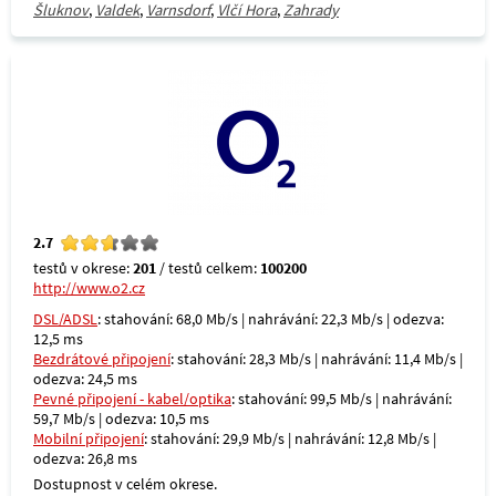
Šluknov
,
Valdek
,
Varnsdorf
,
Vlčí Hora
,
Zahrady
2.7
testů v okrese:
201
/ testů celkem:
100200
http://www.o2.cz
DSL/ADSL
: stahování: 68,0 Mb/s | nahrávání: 22,3 Mb/s | odezva:
12,5 ms
Bezdrátové připojení
: stahování: 28,3 Mb/s | nahrávání: 11,4 Mb/s |
odezva: 24,5 ms
Pevné připojení - kabel/optika
: stahování: 99,5 Mb/s | nahrávání:
59,7 Mb/s | odezva: 10,5 ms
Mobilní připojení
: stahování: 29,9 Mb/s | nahrávání: 12,8 Mb/s |
odezva: 26,8 ms
Dostupnost v celém okrese.