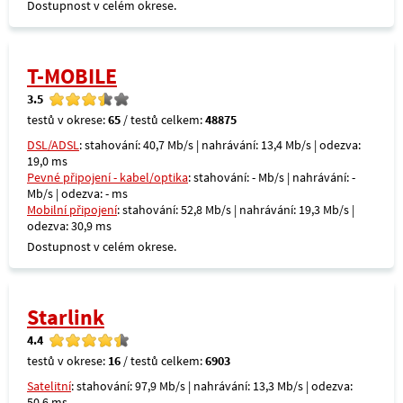
Dostupnost v celém okrese.
T-MOBILE
3.5
testů v okrese:
65
/ testů celkem:
48875
DSL/ADSL
: stahování: 40,7 Mb/s | nahrávání: 13,4 Mb/s | odezva:
19,0 ms
Pevné připojení - kabel/optika
: stahování: - Mb/s | nahrávání: -
Mb/s | odezva: - ms
Mobilní připojení
: stahování: 52,8 Mb/s | nahrávání: 19,3 Mb/s |
odezva: 30,9 ms
Dostupnost v celém okrese.
Starlink
4.4
testů v okrese:
16
/ testů celkem:
6903
Satelitní
: stahování: 97,9 Mb/s | nahrávání: 13,3 Mb/s | odezva:
50,6 ms