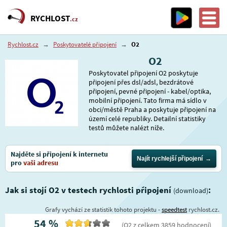
RYCHLOST
.cz
Rychlost.cz
→
Poskytovatelé připojení
→
O2
O2
Poskytovatel připojení O2 poskytuje
připojení přes dsl/adsl, bezdrátové
připojení, pevné připojení - kabel/optika,
mobilní připojení. Tato firma má sídlo v
obci/městě Praha a poskytuje připojení na
území celé republiky. Detailní statistiky
testů můžete nalézt níže.
Najděte si připojení k internetu
Najít rychlejší připojení
pro
vaši adresu
Jak si stojí O2 v testech rychlosti připojení
:
(download)
Grafy vychází ze statistik tohoto projektu -
speedtest
rychlost.cz.
54
%
(
O2
z celkem
3859
hodnocení
)