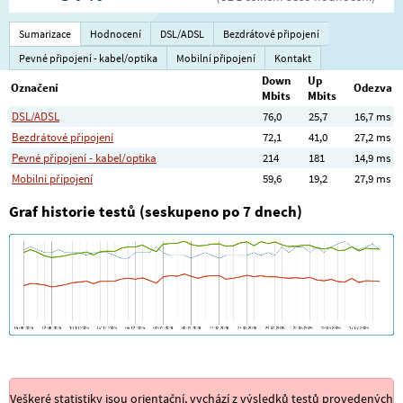
Sumarizace
Hodnocení
DSL/ADSL
Bezdrátové připojení
Pevné připojení - kabel/optika
Mobilní připojení
Kontakt
Down
Up
Označení
Odezva
Mbits
Mbits
DSL/ADSL
76,0
25,7
16,7 ms
Bezdrátové připojení
72,1
41,0
27,2 ms
Pevné připojení - kabel/optika
214
181
14,9 ms
Mobilní připojení
59,6
19,2
27,9 ms
Graf historie testů (seskupeno po 7 dnech)
Veškeré statistiky jsou orientační, vychází z výsledků testů provedených