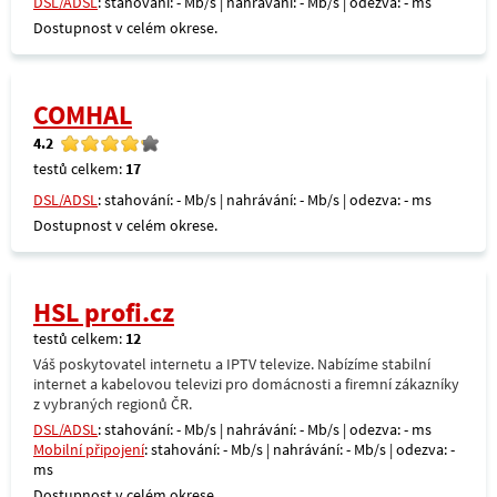
DSL/ADSL
: stahování: - Mb/s | nahrávání: - Mb/s | odezva: - ms
Dostupnost v celém okrese.
COMHAL
4.2
testů celkem:
17
DSL/ADSL
: stahování: - Mb/s | nahrávání: - Mb/s | odezva: - ms
Dostupnost v celém okrese.
HSL profi.cz
testů celkem:
12
Váš poskytovatel internetu a IPTV televize. Nabízíme stabilní
internet a kabelovou televizi pro domácnosti a firemní zákazníky
z vybraných regionů ČR.
DSL/ADSL
: stahování: - Mb/s | nahrávání: - Mb/s | odezva: - ms
Mobilní připojení
: stahování: - Mb/s | nahrávání: - Mb/s | odezva: -
ms
Dostupnost v celém okrese.