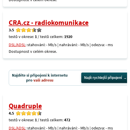
CRA.cz - radiokomunikace
3.5
testů v okrese:
1
/ testů celkem:
1920
DSL/ADSL
: stahování: - Mb/s | nahrávání: - Mb/s | odezva: - ms
Dostupnost v celém okrese.
Najděte si připojení k internetu
Najít rychlejší připojení
pro
vaši adresu
Quadruple
4.5
testů v okrese:
1
/ testů celkem:
472
DSL/ADSL
: stahování: - Mb/s | nahrávání: - Mb/s | odezva: - ms