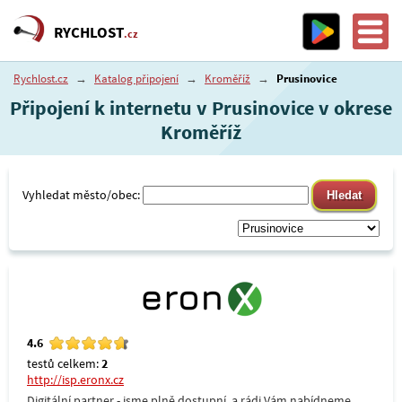
RYCHLOST
.cz
Rychlost.cz
→
Katalog připojení
→
Kroměříž
→
Prusinovice
Připojení k internetu v Prusinovice v okrese
Kroměříž
Vyhledat město/obec:
4.6
testů celkem:
2
http://isp.eronx.cz
Digitální partner - jsme plně dostupní, a rádi Vám nabídneme