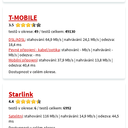
T-MOBILE
3.5
testů v okrese:
49
/ testů celkem:
49130
DSL/ADSL
: stahování: 64,9 Mb/s | nahrávání: 24,1 Mb/s | odezva:
18,4 ms
Pevné připojení - kabel/optika
: stahování: - Mb/s | nahrávání: -
Mb/s | odezva: - ms
Mobilní připojení
: stahování: 37,9 Mb/s | nahrávání: 13,8 Mb/s |
odezva: 40,4 ms
Dostupnost v celém okrese.
Starlink
4.4
testů v okrese:
6
/ testů celkem:
6992
Satelitní
: stahování: 116 Mb/s | nahrávání: 14,9 Mb/s | odezva: 44,5
ms
Dostupnost v celém okrese.