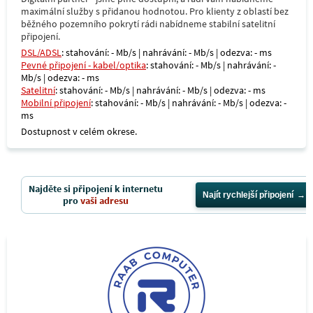
maximální služby s přidanou hodnotou. Pro klienty z oblastí bez
běžného pozemního pokrytí rádi nabídneme stabilní satelitní
připojení.
DSL/ADSL
: stahování: - Mb/s | nahrávání: - Mb/s | odezva: - ms
Pevné připojení - kabel/optika
: stahování: - Mb/s | nahrávání: -
Mb/s | odezva: - ms
Satelitní
: stahování: - Mb/s | nahrávání: - Mb/s | odezva: - ms
Mobilní připojení
: stahování: - Mb/s | nahrávání: - Mb/s | odezva: -
ms
Dostupnost v celém okrese.
Najděte si připojení k internetu
Najít rychlejší připojení
pro
vaši adresu