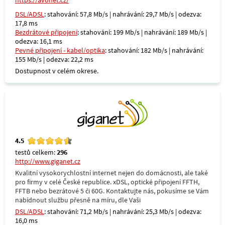
https://avonet.cz/
DSL/ADSL
: stahování: 57,8 Mb/s | nahrávání: 29,7 Mb/s | odezva:
17,8 ms
Bezdrátové připojení
: stahování: 199 Mb/s | nahrávání: 189 Mb/s |
odezva: 16,1 ms
Pevné připojení - kabel/optika
: stahování: 182 Mb/s | nahrávání:
155 Mb/s | odezva: 22,2 ms
Dostupnost v celém okrese.
4.5
testů celkem:
296
http://www.giganet.cz
Kvalitní vysokorychlostní internet nejen do domácnosti, ale také
pro firmy v celé České republice. xDSL, optické připojení FFTH,
FFTB nebo bezrátové 5 či 60G. Kontaktujte nás, pokusíme se Vám
nabídnout službu přesně na míru, dle Vaši
DSL/ADSL
: stahování: 71,2 Mb/s | nahrávání: 25,3 Mb/s | odezva:
16,0 ms