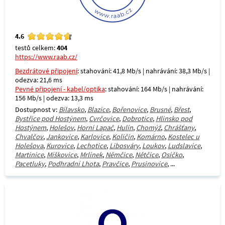
4.6
testů celkem:
404
https://www.raab.cz/
Bezdrátové připojení
: stahování: 41,8 Mb/s | nahrávání: 38,3 Mb/s |
odezva: 21,6 ms
Pevné připojení - kabel/optika
: stahování: 164 Mb/s | nahrávání:
156 Mb/s | odezva: 13,3 ms
Dostupnost v:
Bílavsko
,
Blazice
,
Bořenovice
,
Brusné
,
Břest
,
Bystřice pod Hostýnem
,
Cvrčovice
,
Dobrotice
,
Hlinsko pod
Hostýnem
,
Holešov
,
Horní Lapač
,
Hulín
,
Chomýž
,
Chrášťany
,
Chvalčov
,
Jankovice
,
Karlovice
,
Količín
,
Komárno
,
Kostelec u
Holešova
,
Kurovice
,
Lechotice
,
Libosváry
,
Loukov
,
Ludslavice
,
Martinice
,
Míškovice
,
Mrlínek
,
Němčice
,
Nětčice
,
Osíčko
,
Pacetluky
,
Podhradní Lhota
,
Pravčice
,
Prusinovice
, ...