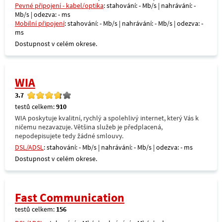
Pevné připojení - kabel/optika
: stahování: - Mb/s | nahrávání: -
Mb/s | odezva: - ms
Mobilní připojení
: stahování: - Mb/s | nahrávání: - Mb/s | odezva: -
ms
Dostupnost v celém okrese.
WIA
3.7
testů celkem:
910
WIA poskytuje kvalitní, rychlý a spolehlivý internet, který Vás k
ničemu nezavazuje. Většina služeb je předplacená,
nepodepisujete tedy žádné smlouvy.
DSL/ADSL
: stahování: - Mb/s | nahrávání: - Mb/s | odezva: - ms
Dostupnost v celém okrese.
Fast Communication
testů celkem:
156