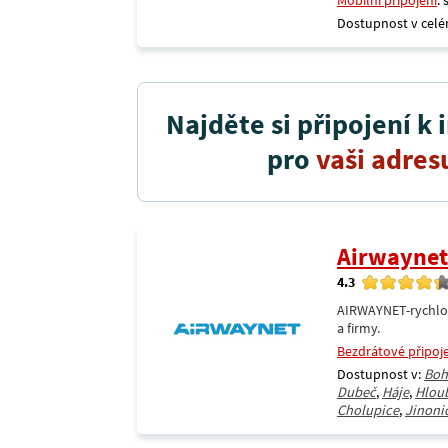
Mobilní připojení
:
Dostupnost v celé
Najděte si připojení k 
pro
vaši adres
Airwaynet
4.3
AIRWAYNET-rychlos
a firmy.
Bezdrátové připoj
Dostupnost v:
Boh
Dubeč
,
Háje
,
Hlou
Cholupice
,
Jinoni