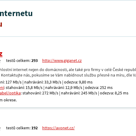
internetu
u
z
testů celkem:
293
http://www.giganet.cz
hlostní internet nejen do domácnosti, ale také pro firmy v celé České repub
. Kontaktujte nás, pokusíme se Vám nabídnout službu přesně na míru, dle V
ní: 127 Mb/s | nahrávání: 33,3 Mb/s | odezva: 9,80 ms
ení
: stahování: 15,8 Mb/s | nahrávání: 12,9 Mb/s | odezva: 252 ms
kabel/optika
: stahování: 272 Mb/s | nahrávání: 245 Mb/s | odezva: 8,25 ms
m okrese.
testů celkem:
192
https://avonet.cz/