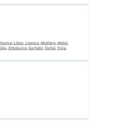
hovice
,
Liboc
,
Lipence
,
Modřany
,
Motol
,
ůlky
,
Střešovice
,
Suchdol
,
Točná
,
Troja
,