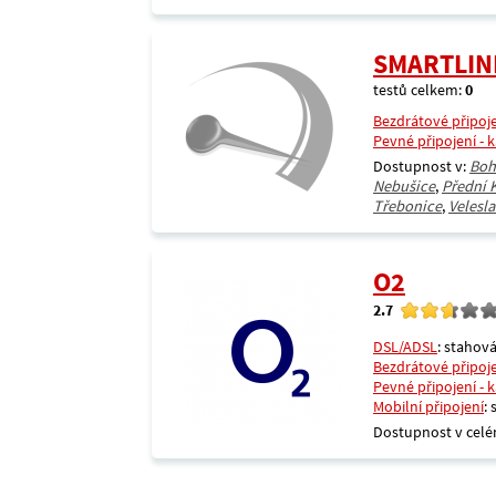
SMARTLIN
testů celkem:
0
Bezdrátové připoj
Pevné připojení - 
Dostupnost v:
Boh
Nebušice
,
Přední 
Třebonice
,
Velesla
O2
2.7
DSL/ADSL
: stahová
Bezdrátové připoj
Pevné připojení - 
Mobilní připojení
:
Dostupnost v celé