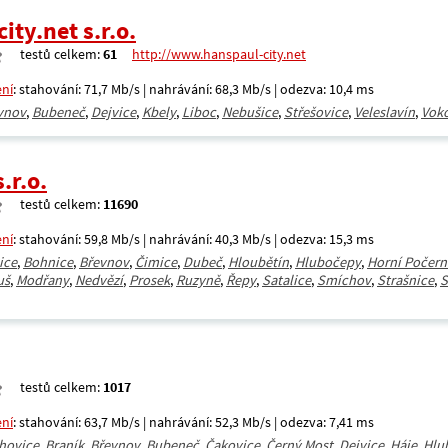
ity.net s.r.o.
testů celkem:
61
http://www.hanspaul-city.net
ení
: stahování: 71,7 Mb/s | nahrávání: 68,3 Mb/s | odezva: 10,4 ms
vnov
,
Bubeneč
,
Dejvice
,
Kbely
,
Liboc
,
Nebušice
,
Střešovice
,
Veleslavín
,
Vok
.r.o.
testů celkem:
11690
ení
: stahování: 59,8 Mb/s | nahrávání: 40,3 Mb/s | odezva: 15,3 ms
ice
,
Bohnice
,
Břevnov
,
Čimice
,
Dubeč
,
Hloubětín
,
Hlubočepy
,
Horní Počern
uš
,
Modřany
,
Nedvězí
,
Prosek
,
Ruzyně
,
Řepy
,
Satalice
,
Smíchov
,
Strašnice
,
S
testů celkem:
1017
ení
: stahování: 63,7 Mb/s | nahrávání: 52,3 Mb/s | odezva: 7,41 ms
hovice
,
Braník
,
Břevnov
,
Bubeneč
,
Čakovice
,
Černý Most
,
Dejvice
,
Háje
,
Hlu