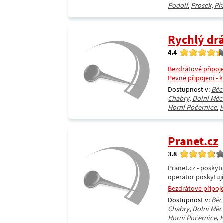
Podolí
,
Prosek
,
Př
Rychlý dr
4.4
Bezdrátové připoj
Pevné připojení - 
Dostupnost v:
Běc
Chabry
,
Dolní Měc
Horní Počernice
,
H
Pranet.cz
3.8
Pranet.cz - poskyt
operátor poskytujíc
Bezdrátové připoj
Dostupnost v:
Běc
Chabry
,
Dolní Měc
Horní Počernice
,
H