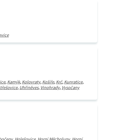
ovice
ice
,
Kamýk
,
Kolovraty
,
Košíře
,
Krč
,
Kunratice
,
třešovice
,
Uhříněves
,
Vinohrady
,
Vysočany
bočepy
,
Holešovice
,
Horní Měcholupy
,
Horní