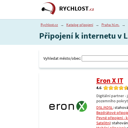
RYCHLOST
.cz
Rychlost.cz
→
Katalog připojení
→
Praha hl.m.
→
Připojení k internetu v 
Vyhledat město/obec:
Eron X IT
4.6
Digitální partner 
pozemního pokrytí 
DSL/ADSL
: stahová
Bezdrátové připoj
Pevné připojení - 
Satelitní
: stahování