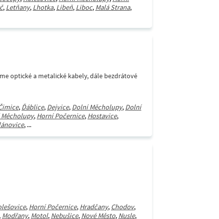
č
,
Letňany
,
Lhotka
,
Libeň
,
Liboc
,
Malá Strana
,
áme optické a metalické kabely, dále bezdrátové
Čimice
,
Ďáblice
,
Dejvice
,
Dolní Měcholupy
,
Dolní
 Měcholupy
,
Horní Počernice
,
Hostavice
,
lánovice
, ...
lešovice
,
Horní Počernice
,
Hradčany
,
Chodov
,
,
Modřany
,
Motol
,
Nebušice
,
Nové Město
,
Nusle
,