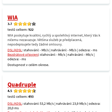
WIA
3.7
testů celkem:
922
WIA poskytuje kvalitní, rychlý a spolehlivý internet, který Vás k
ničemu nezavazuje. Většina služeb je předplacená,
nepodepisujete tedy žádné smlouvy.
DSL/ADSL
: stahování: - Mb/s | nahrávání: - Mb/s | odezva: - ms
Bezdrátové připojení
: stahování: - Mb/s | nahrávání: - Mb/s |
odezva: - ms
Dostupnost v celém okrese.
Quadruple
4.5
testů celkem:
493
DSL/ADSL
: stahování: 53,2 Mb/s | nahrávání: 23,9 Mb/s | odezva:
20,0 ms