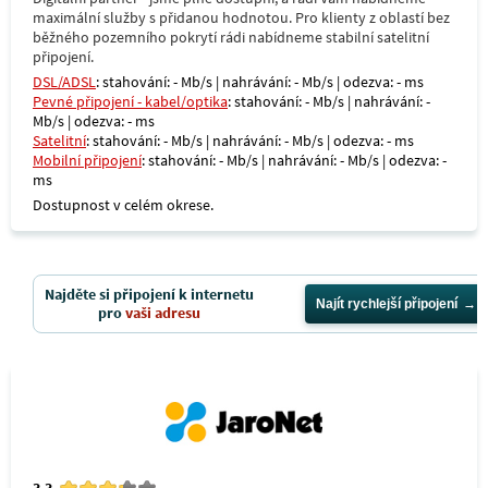
maximální služby s přidanou hodnotou. Pro klienty z oblastí bez
běžného pozemního pokrytí rádi nabídneme stabilní satelitní
připojení.
DSL/ADSL
: stahování: - Mb/s | nahrávání: - Mb/s | odezva: - ms
Pevné připojení - kabel/optika
: stahování: - Mb/s | nahrávání: -
Mb/s | odezva: - ms
Satelitní
: stahování: - Mb/s | nahrávání: - Mb/s | odezva: - ms
Mobilní připojení
: stahování: - Mb/s | nahrávání: - Mb/s | odezva: -
ms
Dostupnost v celém okrese.
Najděte si připojení k internetu
Najít rychlejší připojení
pro
vaši adresu
3.3