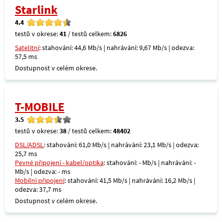
Starlink
4.4
testů v okrese:
41
/ testů celkem:
6826
Satelitní
: stahování: 44,6 Mb/s | nahrávání: 9,67 Mb/s | odezva:
57,5 ms
Dostupnost v celém okrese.
T-MOBILE
3.5
testů v okrese:
38
/ testů celkem:
48402
DSL/ADSL
: stahování: 61,0 Mb/s | nahrávání: 23,1 Mb/s | odezva:
25,7 ms
Pevné připojení - kabel/optika
: stahování: - Mb/s | nahrávání: -
Mb/s | odezva: - ms
Mobilní připojení
: stahování: 41,5 Mb/s | nahrávání: 16,2 Mb/s |
odezva: 37,7 ms
Dostupnost v celém okrese.