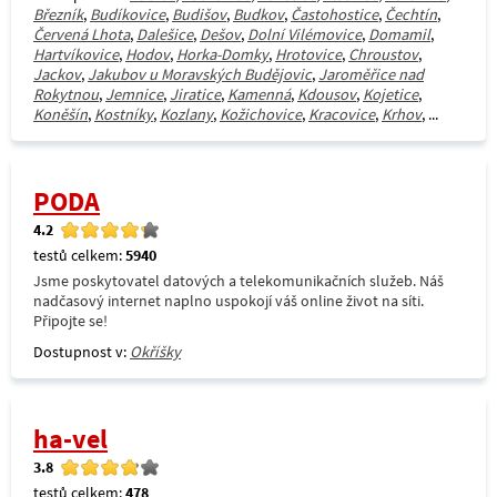
Březník
,
Budíkovice
,
Budišov
,
Budkov
,
Častohostice
,
Čechtín
,
Červená Lhota
,
Dalešice
,
Dešov
,
Dolní Vilémovice
,
Domamil
,
Hartvíkovice
,
Hodov
,
Horka-Domky
,
Hrotovice
,
Chroustov
,
Jackov
,
Jakubov u Moravských Budějovic
,
Jaroměřice nad
Rokytnou
,
Jemnice
,
Jiratice
,
Kamenná
,
Kdousov
,
Kojetice
,
Koněšín
,
Kostníky
,
Kozlany
,
Kožichovice
,
Kracovice
,
Krhov
, ...
PODA
4.2
testů celkem:
5940
Jsme poskytovatel datových a telekomunikačních služeb. Náš
nadčasový internet naplno uspokojí váš online život na síti.
Připojte se!
Dostupnost v:
Okříšky
ha-vel
3.8
testů celkem:
478