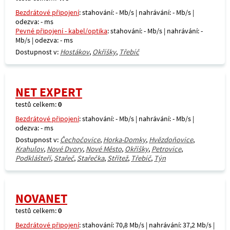
Bezdrátové připojení
: stahování: - Mb/s | nahrávání: - Mb/s |
odezva: - ms
Pevné připojení - kabel/optika
: stahování: - Mb/s | nahrávání: -
Mb/s | odezva: - ms
Dostupnost v:
Hostákov
,
Okříšky
,
Třebíč
NET EXPERT
testů celkem:
0
Bezdrátové připojení
: stahování: - Mb/s | nahrávání: - Mb/s |
odezva: - ms
Dostupnost v:
Čechočovice
,
Horka-Domky
,
Hvězdoňovice
,
Krahulov
,
Nové Dvory
,
Nové Město
,
Okříšky
,
Petrovice
,
Podklášteří
,
Stařeč
,
Stařečka
,
Střítež
,
Třebíč
,
Týn
NOVANET
testů celkem:
0
Bezdrátové připojení
: stahování: 70,8 Mb/s | nahrávání: 37,2 Mb/s |