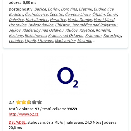
odezva: 8,00 ms
Dostupnost v:
Bačice
,
Boňov
,
Borovina
,
Březník
,
Budíkovice
,
Budišov
,
Čechočovice
,
Čechtín
,
Červená Lhota
,
Číhalín
,
Číměř
,
Dalešice
,
Hartvíkovice
,
Heraltice
,
Horka-Domky
,
Horní Újezd
,
Hrotovice
,
Hvězdoňovice
,
Chlístov
,
Jaroměřice nad Rokytnou
,
Jejkov
,
Kladeruby nad Oslavou
,
Klučov
,
Kojetice
,
Koněšín
,
Kozlany
,
Kožichovice
,
Kralice nad Oslavou
,
Kramolín
,
Kuroslepy
,
Lhánice
,
Lipník
,
Litovany
,
Markvartice
,
Mastník
, ...
2.7
testů v okrese:
93
/ testů celkem:
99659
http://www.o2.cz
DSL/ADSL
: stahování: 67,7 Mb/s | nahrávání: 24,0 Mb/s | odezva:
20,6 ms