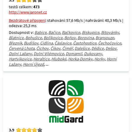
testů celkem:
473
http://www.jaronet.cz
Bezdrátové připojení
: stahování: 57,6 Mb/s | nahrávání: 40,3 Mb/s |
odezva: 25,3 ms
Dostupnost v:
Babice
,
Bačice
,
Bačkovice
,
Biskupice
,
Bítovánky
,
Blatnice
,
Bohušice
,
Bolíkovice
,
Boňov
,
Borovina
,
Bransouze
,
Březník
,
Budišov
,
Cidlina
,
Čáslavice
,
Častohostice
,
Čechočovice
,
Červená Lhota
,
Číchov
,
Čikov
,
Číměř
,
Dalešice
,
Dědice
,
Dešov
,
Dolní Lažany
,
Dolní Vilémovice
,
Domamil
,
Dukovany
,
Hartvíkovice
,
Heraltice
,
Hluboké
,
Horka-Domky
,
Horky
,
Horní
Lažany
,
Horní Újezd
, ...
3.9