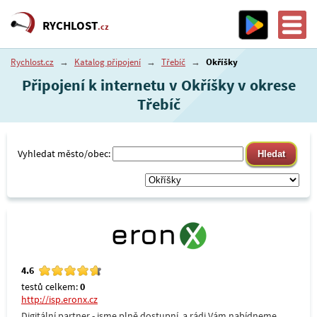
RYCHLOST
.cz
Rychlost.cz
→
Katalog připojení
→
Třebíč
→
Okříšky
Připojení k internetu v Okříšky v okrese
Třebíč
Vyhledat město/obec:
4.6
testů celkem:
0
http://isp.eronx.cz
Digitální partner - jsme plně dostupní, a rádi Vám nabídneme