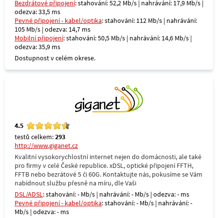
Bezdrátové připojení
: stahování: 52,2 Mb/s | nahrávání: 17,9 Mb/s |
odezva: 33,5 ms
Pevné připojení - kabel/optika
: stahování: 112 Mb/s | nahrávání:
105 Mb/s | odezva: 14,7 ms
Mobilní připojení
: stahování: 50,5 Mb/s | nahrávání: 14,6 Mb/s |
odezva: 35,9 ms
Dostupnost v celém okrese.
4.5
testů celkem:
293
http://www.giganet.cz
Kvalitní vysokorychlostní internet nejen do domácnosti, ale také
pro firmy v celé České republice. xDSL, optické připojení FFTH,
FFTB nebo bezrátové 5 či 60G. Kontaktujte nás, pokusíme se Vám
nabídnout službu přesně na míru, dle Vaši
DSL/ADSL
: stahování: - Mb/s | nahrávání: - Mb/s | odezva: - ms
Pevné připojení - kabel/optika
: stahování: - Mb/s | nahrávání: -
Mb/s | odezva: - ms