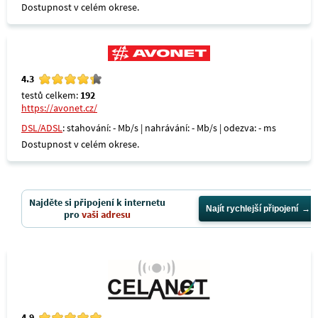
Dostupnost v celém okrese.
4.3
testů celkem:
192
https://avonet.cz/
DSL/ADSL
: stahování: - Mb/s | nahrávání: - Mb/s | odezva: - ms
Dostupnost v celém okrese.
Najděte si připojení k internetu
Najít rychlejší připojení
pro
vaši adresu
4.9