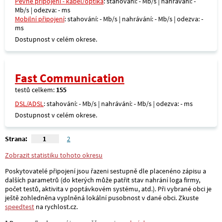
Pevné připojení - kabel/optika
: stahování: - Mb/s | nahrávání: -
Mb/s | odezva: - ms
Mobilní připojení
: stahování: - Mb/s | nahrávání: - Mb/s | odezva: -
ms
Dostupnost v celém okrese.
Fast Communication
testů celkem:
155
DSL/ADSL
: stahování: - Mb/s | nahrávání: - Mb/s | odezva: - ms
Dostupnost v celém okrese.
Strana:
1
2
Zobrazit statistiku tohoto okresu
Poskytovatelé připojení jsou řazeni sestupně dle placenéno zápisu a
dalších parametrů (do kterých může patřit stav nahrání loga firmy,
počet testů, aktivita v poptávkovém systému, atd.). Při vybrané obci je
ještě zohledněna vyplněná lokální pusobnost v dané obci. Zkuste
speedtest
na rychlost.cz.