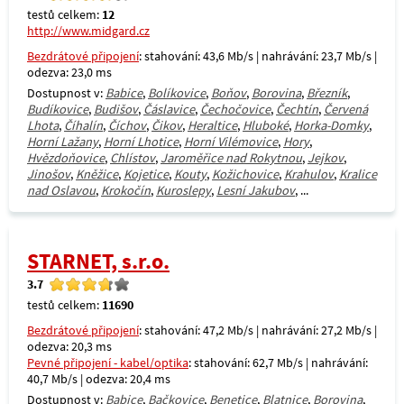
testů celkem:
12
http://www.midgard.cz
Bezdrátové připojení
: stahování: 43,6 Mb/s | nahrávání: 23,7 Mb/s |
odezva: 23,0 ms
Dostupnost v:
Babice
,
Bolíkovice
,
Boňov
,
Borovina
,
Březník
,
Budíkovice
,
Budišov
,
Čáslavice
,
Čechočovice
,
Čechtín
,
Červená
Lhota
,
Číhalín
,
Číchov
,
Čikov
,
Heraltice
,
Hluboké
,
Horka-Domky
,
Horní Lažany
,
Horní Lhotice
,
Horní Vilémovice
,
Hory
,
Hvězdoňovice
,
Chlístov
,
Jaroměřice nad Rokytnou
,
Jejkov
,
Jinošov
,
Kněžice
,
Kojetice
,
Kouty
,
Kožichovice
,
Krahulov
,
Kralice
nad Oslavou
,
Krokočín
,
Kuroslepy
,
Lesní Jakubov
, ...
STARNET, s.r.o.
3.7
testů celkem:
11690
Bezdrátové připojení
: stahování: 47,2 Mb/s | nahrávání: 27,2 Mb/s |
odezva: 20,3 ms
Pevné připojení - kabel/optika
: stahování: 62,7 Mb/s | nahrávání:
40,7 Mb/s | odezva: 20,4 ms
Dostupnost v:
Babice
,
Bačkovice
,
Benetice
,
Blatnice
,
Borovina
,