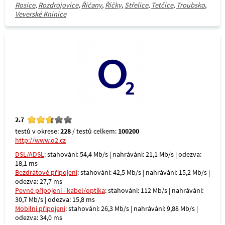
Rosice
,
Rozdrojovice
,
Říčany
,
Říčky
,
Střelice
,
Tetčice
,
Troubsko
,
Veverské Knínice
2.7
testů v okrese:
228
/ testů celkem:
100200
http://www.o2.cz
DSL/ADSL
: stahování: 54,4 Mb/s | nahrávání: 21,1 Mb/s | odezva:
18,1 ms
Bezdrátové připojení
: stahování: 42,5 Mb/s | nahrávání: 15,2 Mb/s |
odezva: 27,7 ms
Pevné připojení - kabel/optika
: stahování: 112 Mb/s | nahrávání:
30,7 Mb/s | odezva: 15,8 ms
Mobilní připojení
: stahování: 26,3 Mb/s | nahrávání: 9,88 Mb/s |
odezva: 34,0 ms