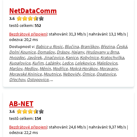
NetDataComm
3.6
testů celkem:
552
Bezdrátové připojení
: stahování: 31,3 Mb/s | nahrávání: 13,1 Mb/s |
odezva: 20,2 ms
Dostupnost v:
Babice u Rosic
,
Blučina
,
Braníškov
,
Březina
,
Česká
,
Dolní Kounice
,
Domašov
,
Drásov
,
Hajany
,
Hrušovany u Brna
,
Hvozdec
,
Javůrek
,
Jinačovice
,
Kanice
,
Kobylnice
,
Kratochvilka
,
Kupařovice
,
Kuřim
,
Lažánky
,
Ledce
,
Lelekovice
,
Malešovice
,
Maršov
,
Medlov
,
Měnín
,
Modřice
,
Mokrá-Horákov
,
Moravany
,
Moravské Knínice
,
Moutnice
,
Nebovidy
,
Omice
,
Opatovice
,
Ořechov
,
Ostopovice
, ...
AB-NET
3.6
testů celkem:
154
Bezdrátové připojení
: stahování: 24,6 Mb/s | nahrávání: 9,37 Mb/s |
odezva: 22,2 ms