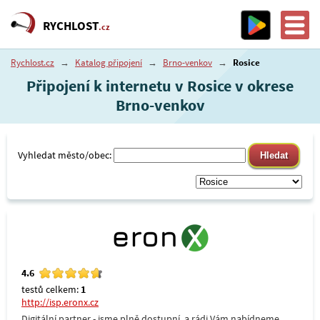
RYCHLOST
.cz
Rychlost.cz
→
Katalog připojení
→
Brno-venkov
→
Rosice
Připojení k internetu v Rosice v okrese
Brno-venkov
Vyhledat město/obec:
4.6
testů celkem:
1
http://isp.eronx.cz
Digitální partner - jsme plně dostupní, a rádi Vám nabídneme