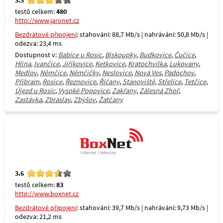
testů celkem:
480
http://www.jaronet.cz
Bezdrátové připojení
: stahování: 88,7 Mb/s | nahrávání: 50,8 Mb/s |
odezva: 23,4 ms
Dostupnost v:
Babice u Rosic
,
Biskoupky
,
Budkovice
,
Čučice
,
Hlína
,
Ivančice
,
Jiříkovice
,
Ketkovice
,
Kratochvilka
,
Lukovany
,
Medlov
,
Němčice
,
Němčičky
,
Neslovice
,
Nová Ves
,
Padochov
,
Příbram
,
Rosice
,
Řeznovice
,
Říčany
,
Stanoviště
,
Střelice
,
Tetčice
,
Újezd u Rosic
,
Vysoké Popovice
,
Zakřany
,
Zálesná Zhoř
,
Zastávka
,
Zbraslav
,
Zbýšov
,
Žatčany
3.6
testů celkem:
83
http://www.boxnet.cz
Bezdrátové připojení
: stahování: 39,7 Mb/s | nahrávání: 9,73 Mb/s |
odezva: 21,2 ms