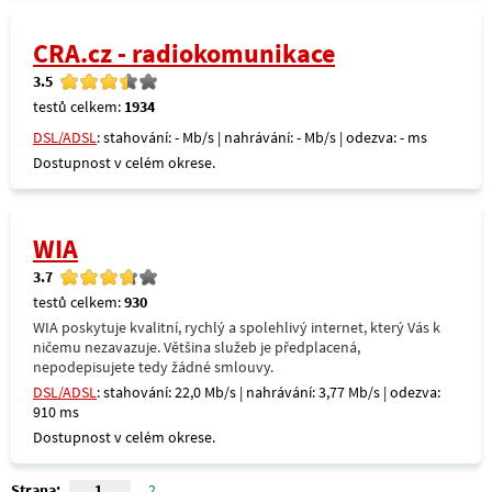
CRA.cz - radiokomunikace
3.5
testů celkem:
1934
DSL/ADSL
: stahování: - Mb/s | nahrávání: - Mb/s | odezva: - ms
Dostupnost v celém okrese.
WIA
3.7
testů celkem:
930
WIA poskytuje kvalitní, rychlý a spolehlivý internet, který Vás k
ničemu nezavazuje. Většina služeb je předplacená,
nepodepisujete tedy žádné smlouvy.
DSL/ADSL
: stahování: 22,0 Mb/s | nahrávání: 3,77 Mb/s | odezva:
910 ms
Dostupnost v celém okrese.
Strana:
1
2