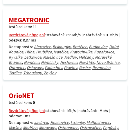
MEGATRONIC
testů celkem:
11
Bezdrátové připojení
: stahování: 256 Mb/s | nahrávání: 301 Mb/s |
odezva: 8,87 ms
Dostupnost v:
Alexovice
,
Biskoupky
,
Bratčice
,
Budkovice
,
Dolní
Kounice
,
Hlína
,
Hrubšice
,
Ivančice
,
Kratochvilka
,
Kupařovice
,
Kývalka
,
Letkovice
,
Malešovice
,
Medlov
,
Mělčany
,
Moravské
Bránice
,
Němčice
,
Němčičky
,
Neslovice
,
Nová Ves
,
Nové Bránice
,
Odrovice
,
Oslavany
,
Padochov
,
Pravlov
,
Rosice
,
Řeznovice
,
Tetčice
,
Trboušany
,
Zbýšov
OrioNET
testů celkem:
0
Bezdrátové připojení
: stahování: - Mb/s | nahrávání: - Mb/s |
odezva: - ms
Dostupnost v:
Javůrek
,
Jinačovice
,
Lažánky
,
Malhostovice
,
Maršov
,
Modřice
,
Moravany
,
Ostopovice
,
Ostrovačice
,
Popůvky
,