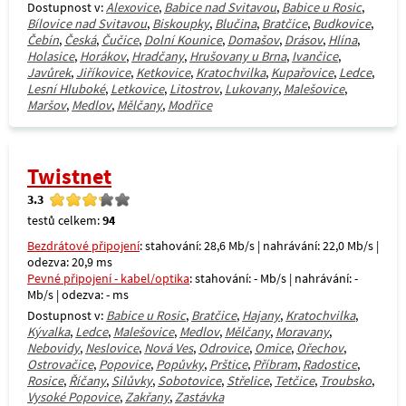
Dostupnost v:
Alexovice
,
Babice nad Svitavou
,
Babice u Rosic
,
Bílovice nad Svitavou
,
Biskoupky
,
Blučina
,
Bratčice
,
Budkovice
,
Čebín
,
Česká
,
Čučice
,
Dolní Kounice
,
Domašov
,
Drásov
,
Hlína
,
Holasice
,
Horákov
,
Hradčany
,
Hrušovany u Brna
,
Ivančice
,
Javůrek
,
Jiříkovice
,
Ketkovice
,
Kratochvilka
,
Kupařovice
,
Ledce
,
Lesní Hluboké
,
Letkovice
,
Litostrov
,
Lukovany
,
Malešovice
,
Maršov
,
Medlov
,
Mělčany
,
Modřice
Twistnet
3.3
testů celkem:
94
Bezdrátové připojení
: stahování: 28,6 Mb/s | nahrávání: 22,0 Mb/s |
odezva: 20,9 ms
Pevné připojení - kabel/optika
: stahování: - Mb/s | nahrávání: -
Mb/s | odezva: - ms
Dostupnost v:
Babice u Rosic
,
Bratčice
,
Hajany
,
Kratochvilka
,
Kývalka
,
Ledce
,
Malešovice
,
Medlov
,
Mělčany
,
Moravany
,
Nebovidy
,
Neslovice
,
Nová Ves
,
Odrovice
,
Omice
,
Ořechov
,
Ostrovačice
,
Popovice
,
Popůvky
,
Prštice
,
Příbram
,
Radostice
,
Rosice
,
Říčany
,
Silůvky
,
Sobotovice
,
Střelice
,
Tetčice
,
Troubsko
,
Vysoké Popovice
,
Zakřany
,
Zastávka