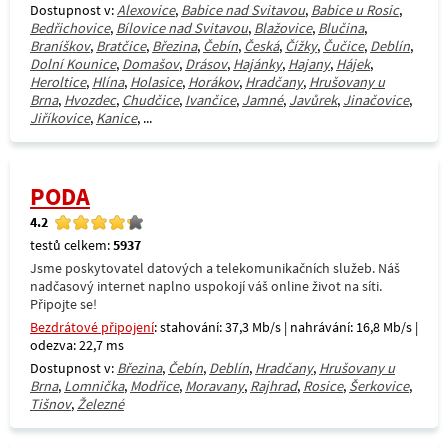
Dostupnost v:
Alexovice
,
Babice nad Svitavou
,
Babice u Rosic
,
Bedřichovice
,
Bílovice nad Svitavou
,
Blažovice
,
Blučina
,
Braníškov
,
Bratčice
,
Březina
,
Čebín
,
Česká
,
Čížky
,
Čučice
,
Deblín
,
Dolní Kounice
,
Domašov
,
Drásov
,
Hajánky
,
Hajany
,
Hájek
,
Heroltice
,
Hlína
,
Holasice
,
Horákov
,
Hradčany
,
Hrušovany u
Brna
,
Hvozdec
,
Chudčice
,
Ivančice
,
Jamné
,
Javůrek
,
Jinačovice
,
Jiříkovice
,
Kanice
, ...
PODA
4.2
testů celkem:
5937
Jsme poskytovatel datových a telekomunikačních služeb. Náš
nadčasový internet naplno uspokojí váš online život na síti.
Připojte se!
Bezdrátové připojení
: stahování: 37,3 Mb/s | nahrávání: 16,8 Mb/s |
odezva: 22,7 ms
Dostupnost v:
Březina
,
Čebín
,
Deblín
,
Hradčany
,
Hrušovany u
Brna
,
Lomnička
,
Modřice
,
Moravany
,
Rajhrad
,
Rosice
,
Šerkovice
,
Tišnov
,
Železné