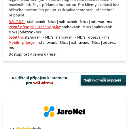
maximální služby s přidanou hodnotou. Pro klienty z oblastí bez
běžného pozemního pokrytí rádi nabídneme stabilní satelitní
připojení.
DSL/ADSL
: stahování: - Mb/s | nahrávání: - Mb/s | odezva: - ms
Pevné připojení - kabel/optika
: stahování: - Mb/s | nahrávání: -
Mb/s | odezva: - ms
Satelitní
: stahování: - Mb/s | nahrávání: - Mb/s | odezva: - ms
Mobilní připojení
: stahování: - Mb/s | nahrávání: - Mb/s | odezva: -
ms
Dostupnost v celém okrese.
Najděte si připojení k internetu
Najít rychlejší připojení
pro
vaši adresu
3.3