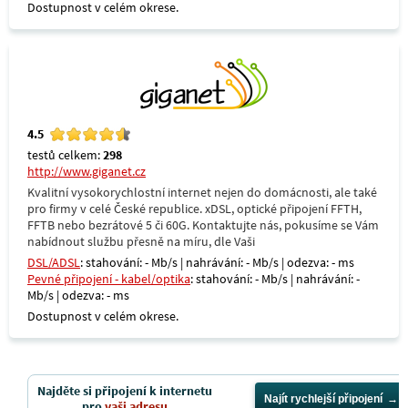
Dostupnost v celém okrese.
4.5
testů celkem:
298
http://www.giganet.cz
Kvalitní vysokorychlostní internet nejen do domácnosti, ale také
pro firmy v celé České republice. xDSL, optické připojení FFTH,
FFTB nebo bezrátové 5 či 60G. Kontaktujte nás, pokusíme se Vám
nabídnout službu přesně na míru, dle Vaši
DSL/ADSL
: stahování: - Mb/s | nahrávání: - Mb/s | odezva: - ms
Pevné připojení - kabel/optika
: stahování: - Mb/s | nahrávání: -
Mb/s | odezva: - ms
Dostupnost v celém okrese.
Najděte si připojení k internetu
Najít rychlejší připojení
pro
vaši adresu