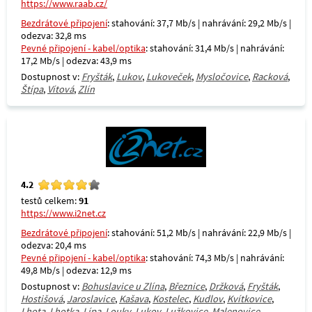
https://www.raab.cz/
Bezdrátové připojení
: stahování: 37,7 Mb/s | nahrávání: 29,2 Mb/s |
odezva: 32,8 ms
Pevné připojení - kabel/optika
: stahování: 31,4 Mb/s | nahrávání:
17,2 Mb/s | odezva: 43,9 ms
Dostupnost v:
Fryšták
,
Lukov
,
Lukoveček
,
Mysločovice
,
Racková
,
Štípa
,
Vítová
,
Zlín
4.2
testů celkem:
91
https://www.i2net.cz
Bezdrátové připojení
: stahování: 51,2 Mb/s | nahrávání: 22,9 Mb/s |
odezva: 20,4 ms
Pevné připojení - kabel/optika
: stahování: 74,3 Mb/s | nahrávání:
49,8 Mb/s | odezva: 12,9 ms
Dostupnost v:
Bohuslavice u Zlína
,
Březnice
,
Držková
,
Fryšták
,
Hostišová
,
Jaroslavice
,
Kašava
,
Kostelec
,
Kudlov
,
Kvítkovice
,
Lhota
,
Lhotka
,
Lípa
,
Louky
,
Lukov
,
Lužkovice
,
Malenovice
,