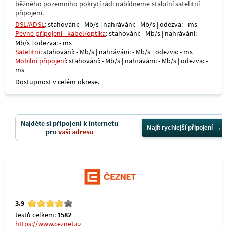
běžného pozemního pokrytí rádi nabídneme stabilní satelitní
připojení.
DSL/ADSL
: stahování: - Mb/s | nahrávání: - Mb/s | odezva: - ms
Pevné připojení - kabel/optika
: stahování: - Mb/s | nahrávání: -
Mb/s | odezva: - ms
Satelitní
: stahování: - Mb/s | nahrávání: - Mb/s | odezva: - ms
Mobilní připojení
: stahování: - Mb/s | nahrávání: - Mb/s | odezva: -
ms
Dostupnost v celém okrese.
Najděte si připojení k internetu
Najít rychlejší připojení
pro
vaši adresu
3.9
testů celkem:
1582
https://www.ceznet.cz