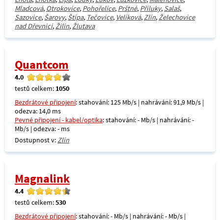
Mladcová
,
Otrokovice
,
Pohořelice
,
Prštné
,
Příluky
,
Salaš
,
Sazovice
,
Šarovy
,
Štípa
,
Tečovice
,
Velíková
,
Zlín
,
Želechovice
nad Dřevnicí
,
Žilín
,
Žlutava
Quantcom
4.0
testů celkem:
1050
Bezdrátové připojení
: stahování: 125 Mb/s | nahrávání: 91,9 Mb/s |
odezva: 14,0 ms
Pevné připojení - kabel/optika
: stahování: - Mb/s | nahrávání: -
Mb/s | odezva: - ms
Dostupnost v:
Zlín
Magnalink
4.4
testů celkem:
530
Bezdrátové připojení
: stahování: - Mb/s | nahrávání: - Mb/s |