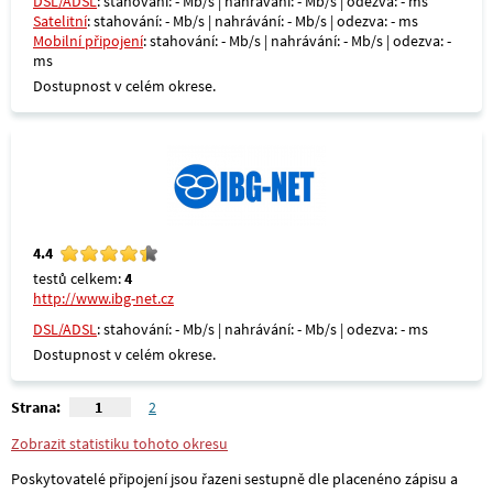
DSL/ADSL
: stahování: - Mb/s | nahrávání: - Mb/s | odezva: - ms
Satelitní
: stahování: - Mb/s | nahrávání: - Mb/s | odezva: - ms
Mobilní připojení
: stahování: - Mb/s | nahrávání: - Mb/s | odezva: -
ms
Dostupnost v celém okrese.
4.4
testů celkem:
4
http://www.ibg-net.cz
DSL/ADSL
: stahování: - Mb/s | nahrávání: - Mb/s | odezva: - ms
Dostupnost v celém okrese.
Strana:
1
2
Zobrazit statistiku tohoto okresu
Poskytovatelé připojení jsou řazeni sestupně dle placenéno zápisu a