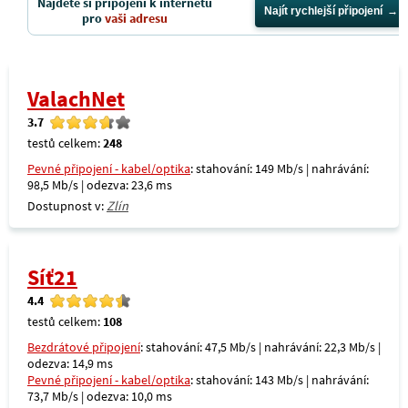
Najděte si připojení k internetu
Najít rychlejší připojení
pro
vaši adresu
ValachNet
3.7
testů celkem:
248
Pevné připojení - kabel/optika
: stahování: 149 Mb/s | nahrávání:
98,5 Mb/s | odezva: 23,6 ms
Dostupnost v:
Zlín
Síť21
4.4
testů celkem:
108
Bezdrátové připojení
: stahování: 47,5 Mb/s | nahrávání: 22,3 Mb/s |
odezva: 14,9 ms
Pevné připojení - kabel/optika
: stahování: 143 Mb/s | nahrávání:
73,7 Mb/s | odezva: 10,0 ms