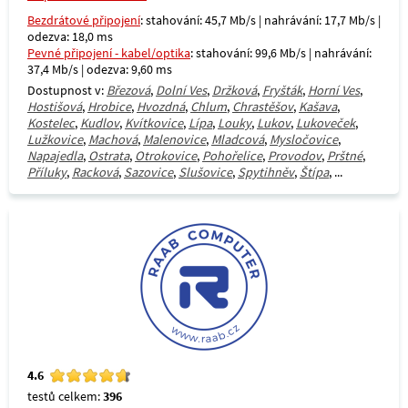
Bezdrátové připojení
: stahování: 45,7 Mb/s | nahrávání: 17,7 Mb/s |
odezva: 18,0 ms
Pevné připojení - kabel/optika
: stahování: 99,6 Mb/s | nahrávání:
37,4 Mb/s | odezva: 9,60 ms
Dostupnost v:
Březová
,
Dolní Ves
,
Držková
,
Fryšták
,
Horní Ves
,
Hostišová
,
Hrobice
,
Hvozdná
,
Chlum
,
Chrastěšov
,
Kašava
,
Kostelec
,
Kudlov
,
Kvítkovice
,
Lípa
,
Louky
,
Lukov
,
Lukoveček
,
Lužkovice
,
Machová
,
Malenovice
,
Mladcová
,
Mysločovice
,
Napajedla
,
Ostrata
,
Otrokovice
,
Pohořelice
,
Provodov
,
Prštné
,
Příluky
,
Racková
,
Sazovice
,
Slušovice
,
Spytihněv
,
Štípa
, ...
4.6
testů celkem:
396