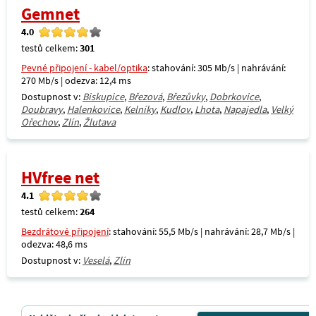
Gemnet
4.0
testů celkem:
301
Pevné připojení - kabel/optika
: stahování: 305 Mb/s | nahrávání:
270 Mb/s | odezva: 12,4 ms
Dostupnost v:
Biskupice
,
Březová
,
Březůvky
,
Dobrkovice
,
Doubravy
,
Halenkovice
,
Kelníky
,
Kudlov
,
Lhota
,
Napajedla
,
Velký
Ořechov
,
Zlín
,
Žlutava
HVfree net
4.1
testů celkem:
264
Bezdrátové připojení
: stahování: 55,5 Mb/s | nahrávání: 28,7 Mb/s |
odezva: 48,6 ms
Dostupnost v:
Veselá
,
Zlín