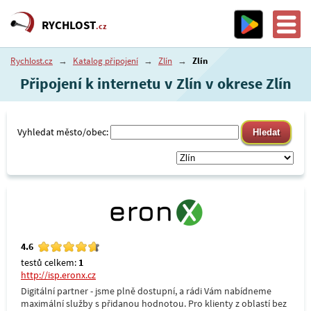
RYCHLOST
.cz
Rychlost.cz
→
Katalog připojení
→
Zlín
→
Zlín
Připojení k internetu v Zlín v okrese Zlín
Vyhledat město/obec:
4.6
testů celkem:
1
http://isp.eronx.cz
Digitální partner - jsme plně dostupní, a rádi Vám nabídneme
maximální služby s přidanou hodnotou. Pro klienty z oblastí bez