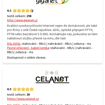
4.5
testů celkem:
298
http://www.giganet.cz
Kvalitní vysokorychlostní internet nejen do domácnosti, ale také
pro firmy v celé České republice. xDSL, optické připojení FFTH,
FFTB nebo bezrátové 5 či 60G. Kontaktujte nás, pokusíme se Vám
nabídnout službu přesně na míru, dle Vaši
DSL/ADSL
: stahování: - Mb/s | nahrávání: - Mb/s | odezva: - ms
Pevné připojení - kabel/optika
: stahování: - Mb/s | nahrávání: -
Mb/s | odezva: - ms
Dostupnost v celém okrese.
4.9
testů celkem:
38
https://www.celanet.cz