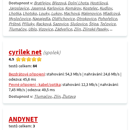
Dostupnost v:
Bratřejov
,
Březová
,
Dolní Lhota
,
Hostišová
,
Jaroslavice
,
Jasenná
,
Karlovice
,
Komárov
,
Kostelec
,
Kudlov
,
Lhotka
,
Lhotsko
,
Louky
,
Lukov
,
Machová
,
Malenovice
,
Mladcová
,
Mysločovice
,
Napajedla
,
Oldřichovice
,
Otrokovice
,
Pohořelice
,
Prštné
,
Příluky
,
Racková
,
Sazovice
,
Slušovice
,
Štípa
,
Tečovice
,
Tlumačov
,
Ublo
,
Vizovice
,
Zádveřice
,
Zlín
,
Zlínské Paseky
, ...
cyrilek net
(spolek)
4.9
testů celkem:
84
Bezdrátové připojení
: stahování: 54,3 Mb/s | nahrávání: 24,6 Mb/s |
odezva: 45,6 ms
Pevné připojení - kabel/optika
: stahování: 12,3 Mb/s | nahrávání:
7,45 Mb/s | odezva: 49,5 ms
Dostupnost v:
Tlumačov
,
Zlín
,
Žlutava
ANDYNET
testů celkem:
3