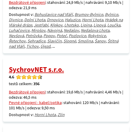
Bezdrátové připojení
: stahování: 24,9 Mb/s | nahrávání: 9,10 Mb/s |
odezva: 21,9 ms
Dostupnost v:
Bohuslavice nad Vláří
,
Brumov-Bylnice
,
Bylnice
,
Divnice
,
Dolní Lhota
,
Drnovice
,
Haluzice
,
Horní Lhota
,
Hrádek na
Vlárské dráze
,
Jestřabí
,
Křekov
,
Lhotsko
,
Lipina
,
Lipová
,
Loučka
,
Luhačovice
,
Mirošov
,
Návojná
,
Nedašov
,
Nedašova Lhota
,
Nevšová
,
Petrůvka
,
Popov
,
Poteč
,
Pozlovice
,
Rokytnice
,
Řetechov
,
Sehradice
,
Slavičín
,
Slopné
,
Smolina
,
Šanov
,
Štítná
nad Vláří
,
Tichov
,
Újezd
, ...
SychrovNET s.r.o.
4.6
testů celkem:
356
Bezdrátové připojení
: stahování: 19,6 Mb/s | nahrávání: 4,46 Mb/s |
odezva: 46,5 ms
Pevné připojení - kabel/optika
: stahování: 120 Mb/s | nahrávání:
101 Mb/s | odezva: 9,50 ms
Dostupnost v:
Horní Lhota
,
Zlín