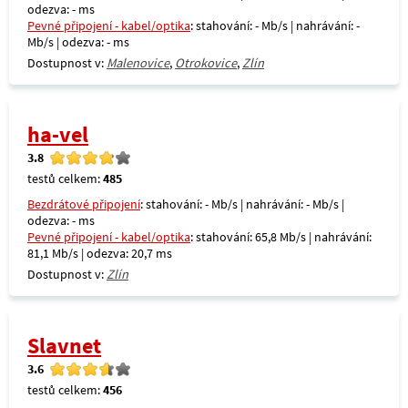
odezva: - ms
Pevné připojení - kabel/optika
: stahování: - Mb/s | nahrávání: -
Mb/s | odezva: - ms
Dostupnost v:
Malenovice
,
Otrokovice
,
Zlín
ha-vel
3.8
testů celkem:
485
Bezdrátové připojení
: stahování: - Mb/s | nahrávání: - Mb/s |
odezva: - ms
Pevné připojení - kabel/optika
: stahování: 65,8 Mb/s | nahrávání:
81,1 Mb/s | odezva: 20,7 ms
Dostupnost v:
Zlín
Slavnet
3.6
testů celkem:
456