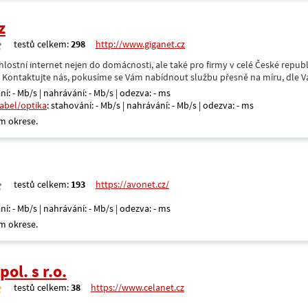
z
testů celkem:
298
http://www.giganet.cz
hlostní internet nejen do domácnosti, ale také pro firmy v celé České repub
. Kontaktujte nás, pokusíme se Vám nabídnout službu přesně na míru, dle V
ní: - Mb/s | nahrávání: - Mb/s | odezva: - ms
kabel/optika
: stahování: - Mb/s | nahrávání: - Mb/s | odezva: - ms
m okrese.
testů celkem:
193
https://avonet.cz/
ní: - Mb/s | nahrávání: - Mb/s | odezva: - ms
m okrese.
ol. s r.o.
testů celkem:
38
https://www.celanet.cz