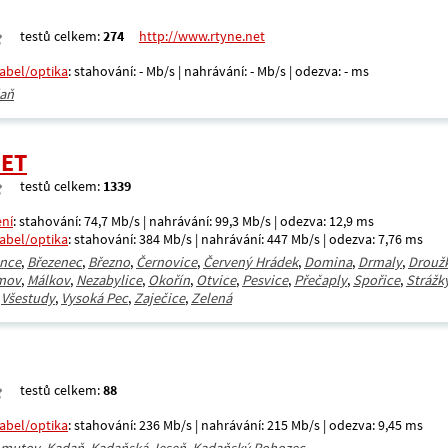
testů celkem:
274
http://www.rtyne.net
kabel/optika
: stahování: - Mb/s | nahrávání: - Mb/s | odezva: - ms
aň
NET
testů celkem:
1339
ení
: stahování: 74,7 Mb/s | nahrávání: 99,3 Mb/s | odezva: 12,9 ms
kabel/optika
: stahování: 384 Mb/s | nahrávání: 447 Mb/s | odezva: 7,76 ms
ence
,
Březenec
,
Březno
,
Černovice
,
Červený Hrádek
,
Domina
,
Drmaly
,
Drouž
mov
,
Málkov
,
Nezabylice
,
Okořín
,
Otvice
,
Pesvice
,
Přečaply
,
Spořice
,
Strážk
,
Všestudy
,
Vysoká Pec
,
Zaječice
,
Zelená
testů celkem:
88
kabel/optika
: stahování: 236 Mb/s | nahrávání: 215 Mb/s | odezva: 9,45 ms