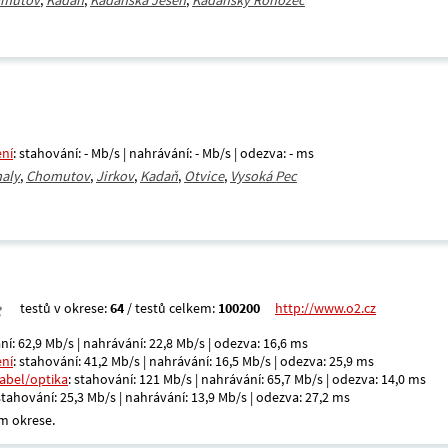
mutov
,
Kadaň
,
Kadaňská Jeseň
,
Kadaňský Rohozec
ení
: stahování: - Mb/s | nahrávání: - Mb/s | odezva: - ms
aly
,
Chomutov
,
Jirkov
,
Kadaň
,
Otvice
,
Vysoká Pec
testů v okrese:
64
/ testů celkem:
100200
http://www.o2.cz
ní: 62,9 Mb/s | nahrávání: 22,8 Mb/s | odezva: 16,6 ms
ení
: stahování: 41,2 Mb/s | nahrávání: 16,5 Mb/s | odezva: 25,9 ms
kabel/optika
: stahování: 121 Mb/s | nahrávání: 65,7 Mb/s | odezva: 14,0 ms
 stahování: 25,3 Mb/s | nahrávání: 13,9 Mb/s | odezva: 27,2 ms
m okrese.