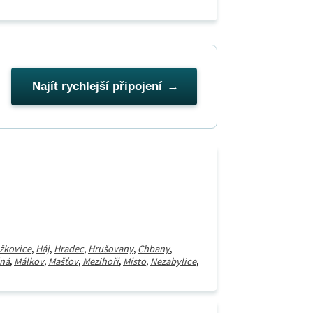
Najít rychlejší připojení
žkovice
,
Háj
,
Hradec
,
Hrušovany
,
Chbany
,
ná
,
Málkov
,
Mašťov
,
Mezihoří
,
Místo
,
Nezabylice
,