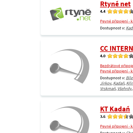
Rtyně net
4.4
Pevné připojení - 
Dostupnost v:
Kad
CC INTER
4.0
Bezdrátové připoj
Pevné připojení - 
Dostupnost v:
Bíl
Jirkov
,
Kadaň
,
Kři
Vrskmaň
,
Všehrdy
KT Kadaň
3.6
Pevné připojení - 