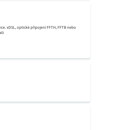
lice. xDSL, optické připojení FFTH, FFTB nebo
aši