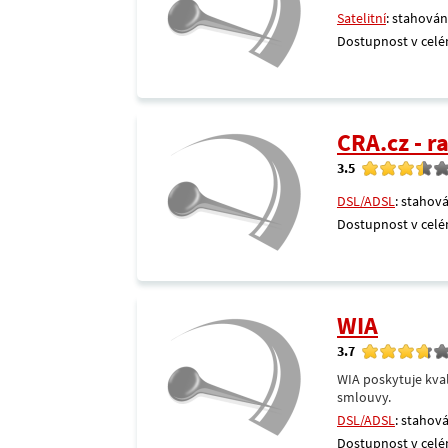
Satelitní
: stahován
Dostupnost v celé
CRA.cz - 
3.5
DSL/ADSL
: stahová
Dostupnost v celé
WIA
3.7
WIA poskytuje kval
smlouvy.
DSL/ADSL
: stahová
Dostupnost v celé