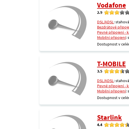
Vodafone
2.9
DSL/ADSL
: stahová
Bezdrátové připoj
Pevné připojení - 
Mobilní připojení
:
Dostupnost v celé
T-MOBILE
3.5
DSL/ADSL
: stahová
Pevné připojení - 
Mobilní připojení
:
Dostupnost v celé
Starlink
4.4