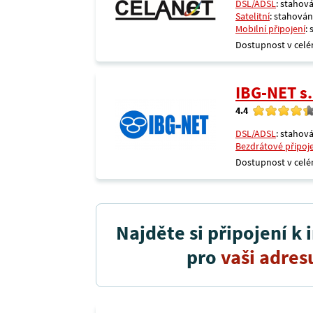
DSL/ADSL
: stahová
Satelitní
: stahování
Mobilní připojení
:
Dostupnost v celé
IBG-NET s.
4.4
DSL/ADSL
: stahová
Bezdrátové připoj
Dostupnost v celé
Najděte si připojení k 
pro
vaši adres