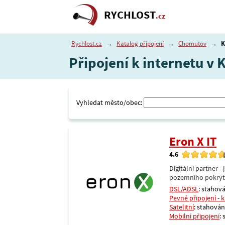
RYCHLOST
.cz
Rychlost.cz
→
Katalog připojení
→
Chomutov
→
K
Připojení k internetu v
Vyhledat město/obec:
Eron X IT
4.6
Digitální partner 
pozemního pokrytí 
DSL/ADSL
: stahová
Pevné připojení - 
Satelitní
: stahování
Mobilní připojení
: