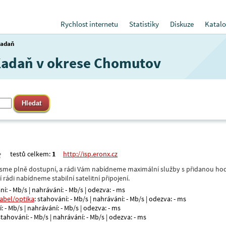
Rychlost internetu
Statistiky
Diskuze
Katalo
adaň
 Kadaň v okrese Chomutov
testů celkem:
1
http://isp.eronx.cz
- jsme plně dostupní, a rádi Vám nabídneme maximální služby s přidanou hod
rádi nabídneme stabilní satelitní připojení.
ní: - Mb/s | nahrávání: - Mb/s | odezva: - ms
kabel/optika
: stahování: - Mb/s | nahrávání: - Mb/s | odezva: - ms
: - Mb/s | nahrávání: - Mb/s | odezva: - ms
 stahování: - Mb/s | nahrávání: - Mb/s | odezva: - ms