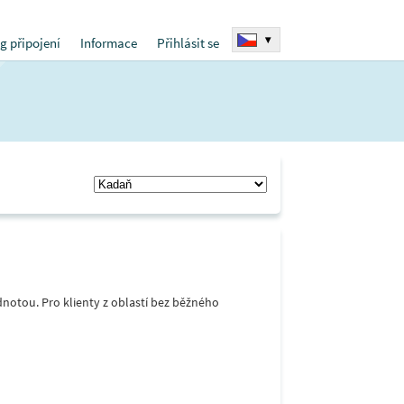
▾
g připojení
Informace
Přihlásit se
notou. Pro klienty z oblastí bez běžného