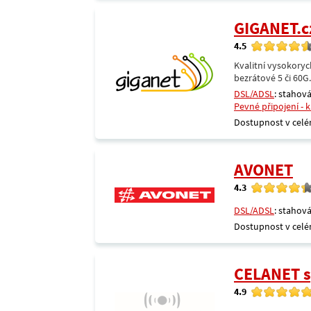
GIGANET.c
4.5
Kvalitní vysokoryc
bezrátové 5 či 60G
DSL/ADSL
: stahová
Pevné připojení - 
Dostupnost v celé
AVONET
4.3
DSL/ADSL
: stahová
Dostupnost v celé
CELANET sp
4.9