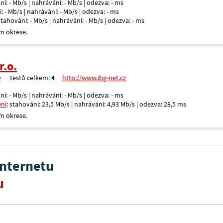
ní: - Mb/s | nahrávání: - Mb/s | odezva: - ms
: - Mb/s | nahrávání: - Mb/s | odezva: - ms
 stahování: - Mb/s | nahrávání: - Mb/s | odezva: - ms
m okrese.
r.o.
testů celkem:
4
http://www.ibg-net.cz
ní: - Mb/s | nahrávání: - Mb/s | odezva: - ms
ení
: stahování: 23,5 Mb/s | nahrávání: 4,93 Mb/s | odezva: 28,5 ms
m okrese.
internetu
u