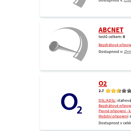
Dostupnost v:
Cho
ABCNET
testů celkem:
0
Bezdrátové připoj
Dostupnost v:
Drm
O2
2.7
DSL/ADSL
: stahová
Bezdrátové připoj
Pevné připojení - 
Mobilní připojení
:
Dostupnost v celé