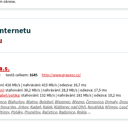
m okrese.
internetu
u
a.s.
testů celkem:
1645
http://www.grapesc.cz/
ní: 416 Mb/s | nahrávání: 415 Mb/s | odezva: 16,7 ms
ení
: stahování: 36,2 Mb/s | nahrávání: 28,3 Mb/s | odezva: 17,5 ms
kabel/optika
: stahování: 132 Mb/s | nahrávání: 181 Mb/s | odezva: 10,2 ms
ence
,
Blahuňov
,
Blatno
,
Boleboř
,
Březenec
,
Březno
,
Černovice
,
Drmaly
,
Drou
chova Ves
,
Jirkov
,
Kadaň
,
Kalek
,
Klášterec nad Ohří
,
Kovářská
,
Křimov
,
Louč
tipsy
,
Poláky
,
Prunéřov
,
Račetice
,
Radonice
,
Rokle
, ...