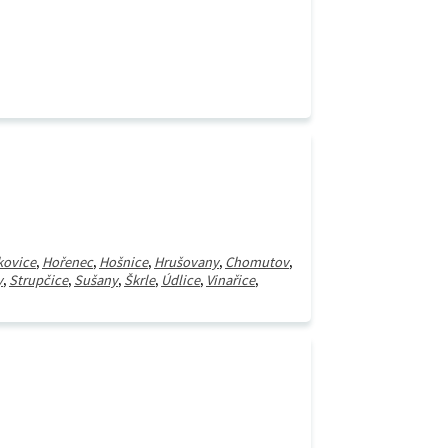
kovice
,
Hořenec
,
Hošnice
,
Hrušovany
,
Chomutov
,
y
,
Strupčice
,
Sušany
,
Škrle
,
Údlice
,
Vinařice
,