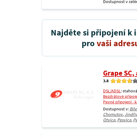
Dostupnost v celé
Najděte si připojení k 
pro
vaši adres
Grape SC, 
3.8
DSL/ADSL
: stahová
Bezdrátové připoj
Pevné připojení - 
Dostupnost v:
Bíl
Chomutov
,
Jindři
Otvice
,
Pesvice
,
Pě