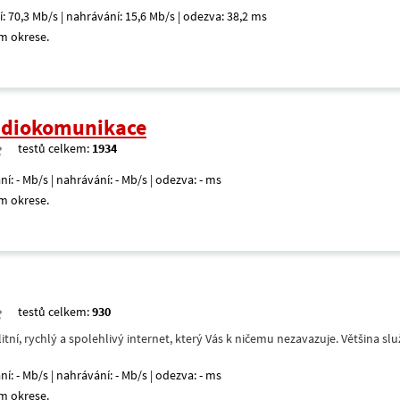
í: 70,3 Mb/s | nahrávání: 15,6 Mb/s | odezva: 38,2 ms
m okrese.
radiokomunikace
testů celkem:
1934
ní: - Mb/s | nahrávání: - Mb/s | odezva: - ms
m okrese.
testů celkem:
930
itní, rychlý a spolehlivý internet, který Vás k ničemu nezavazuje. Většina s
ní: - Mb/s | nahrávání: - Mb/s | odezva: - ms
m okrese.