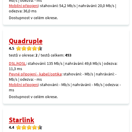
Mb/s | odezva: - ms
Mobilní připojení
: stahování: 54,2 Mb/s | nahrávání: 20,0 Mb/s |
odezva: 36,0 ms
Dostupnost v celém okrese.
Quadruple
4.5
testů v okrese:
2
/ testů celkem:
493
DSL/ADSL
: stahování: 135 Mb/s | nahrávání: 49,6 Mb/s | odezva:
11,3 ms
Pevné připojení - kabel/optika
: stahování: - Mb/s | nahrávání: -
Mb/s | odezva: - ms
Mobilní připojení
: stahování: - Mb/s | nahrávání: - Mb/s | odezva: -
ms
Dostupnost v celém okrese.
Starlink
4.4