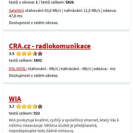
testů v okrese:
1
/ testů celkem:
6826
Satelitní
: stahování: 63,5 Mb/s | nahrávání: 11,5 Mb/s | odezva:
47,6 ms
Dostupnost v celém okrese.
CRA.cz - radiokomunikace
3.5
testů celkem:
1891
DSL/ADSL
: stahování: - Mb/s | nahrávání: - Mb/s | odezva: - ms
Dostupnost v celém okrese.
WIA
3.7
testů celkem:
922
WIA poskytuje kvalitní, rychlý a spolehlivý internet, který Vás k
ničemu nezavazuje. Většina služeb je předplacená,
nepodepisujete tedy žádné smlouvy.