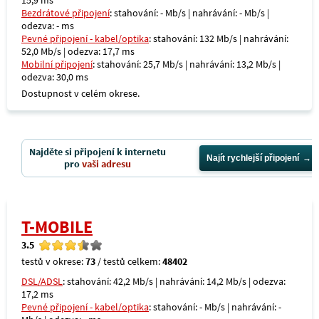
15,9 ms
Bezdrátové připojení
: stahování: - Mb/s | nahrávání: - Mb/s |
odezva: - ms
Pevné připojení - kabel/optika
: stahování: 132 Mb/s | nahrávání:
52,0 Mb/s | odezva: 17,7 ms
Mobilní připojení
: stahování: 25,7 Mb/s | nahrávání: 13,2 Mb/s |
odezva: 30,0 ms
Dostupnost v celém okrese.
Najděte si připojení k internetu
Najít rychlejší připojení
pro
vaši adresu
T-MOBILE
3.5
testů v okrese:
73
/ testů celkem:
48402
DSL/ADSL
: stahování: 42,2 Mb/s | nahrávání: 14,2 Mb/s | odezva:
17,2 ms
Pevné připojení - kabel/optika
: stahování: - Mb/s | nahrávání: -