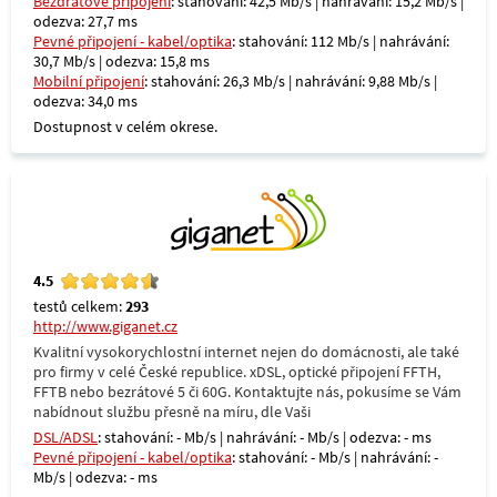
Bezdrátové připojení
: stahování: 42,5 Mb/s | nahrávání: 15,2 Mb/s |
odezva: 27,7 ms
Pevné připojení - kabel/optika
: stahování: 112 Mb/s | nahrávání:
30,7 Mb/s | odezva: 15,8 ms
Mobilní připojení
: stahování: 26,3 Mb/s | nahrávání: 9,88 Mb/s |
odezva: 34,0 ms
Dostupnost v celém okrese.
4.5
testů celkem:
293
http://www.giganet.cz
Kvalitní vysokorychlostní internet nejen do domácnosti, ale také
pro firmy v celé České republice. xDSL, optické připojení FFTH,
FFTB nebo bezrátové 5 či 60G. Kontaktujte nás, pokusíme se Vám
nabídnout službu přesně na míru, dle Vaši
DSL/ADSL
: stahování: - Mb/s | nahrávání: - Mb/s | odezva: - ms
Pevné připojení - kabel/optika
: stahování: - Mb/s | nahrávání: -
Mb/s | odezva: - ms