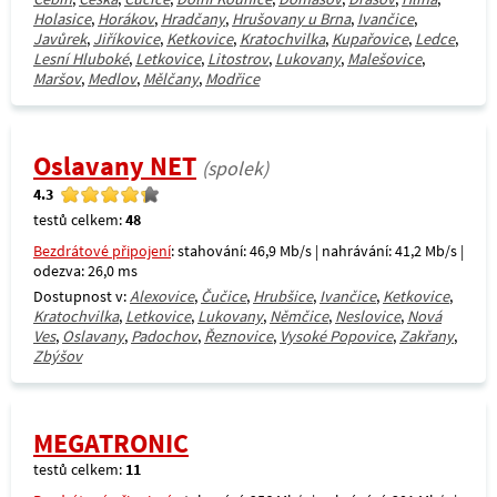
Holasice
,
Horákov
,
Hradčany
,
Hrušovany u Brna
,
Ivančice
,
Javůrek
,
Jiříkovice
,
Ketkovice
,
Kratochvilka
,
Kupařovice
,
Ledce
,
Lesní Hluboké
,
Letkovice
,
Litostrov
,
Lukovany
,
Malešovice
,
Maršov
,
Medlov
,
Mělčany
,
Modřice
Oslavany NET
(spolek)
4.3
testů celkem:
48
Bezdrátové připojení
: stahování: 46,9 Mb/s | nahrávání: 41,2 Mb/s |
odezva: 26,0 ms
Dostupnost v:
Alexovice
,
Čučice
,
Hrubšice
,
Ivančice
,
Ketkovice
,
Kratochvilka
,
Letkovice
,
Lukovany
,
Němčice
,
Neslovice
,
Nová
Ves
,
Oslavany
,
Padochov
,
Řeznovice
,
Vysoké Popovice
,
Zakřany
,
Zbýšov
MEGATRONIC
testů celkem:
11