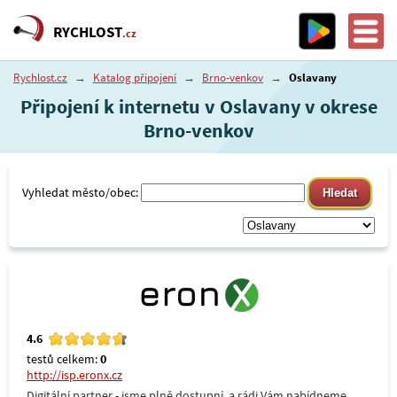
RYCHLOST
.cz
Rychlost.cz
→
Katalog připojení
→
Brno-venkov
→
Oslavany
Připojení k internetu v Oslavany v okrese
Brno-venkov
Vyhledat město/obec:
4.6
testů celkem:
0
http://isp.eronx.cz
Digitální partner - jsme plně dostupní, a rádi Vám nabídneme