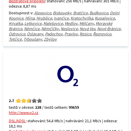
Bezdrátové připojení
: stahování: 256 Mb/s | nahrávání: 301 Mb/s |
odezva: 8,87 ms
Dostupnost v:
Alexovice
,
Biskoupky
,
Bratčice
,
Budkovice
,
Dolní
Kounice
,
Hlína
,
Hrubšice
,
Ivančice
,
Kratochvilka
,
Kupařovice
,
Kývalka
,
Letkovice
,
Malešovice
,
Medlov
,
Mělčany
,
Moravské
Bránice
,
Němčice
,
Němčičky
,
Neslovice
,
Nová Ves
,
Nové Bránice
,
Odrovice
,
Oslavany
,
Padochov
,
Pravlov
,
Rosice
,
Řeznovice
,
Tetčice
,
Trboušany
,
Zbýšov
2.7
testů v okrese:
228
/ testů celkem:
99659
http://www.o2.cz
DSL/ADSL
: stahování: 54,4 Mb/s | nahrávání: 21,1 Mb/s | odezva:
18,1 ms