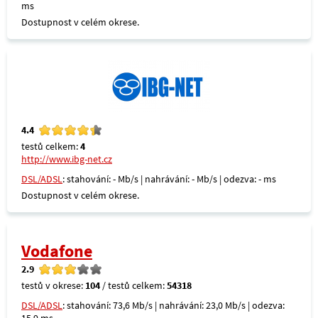
ms
Dostupnost v celém okrese.
4.4
testů celkem:
4
http://www.ibg-net.cz
DSL/ADSL
: stahování: - Mb/s | nahrávání: - Mb/s | odezva: - ms
Dostupnost v celém okrese.
Vodafone
2.9
testů v okrese:
104
/ testů celkem:
54318
DSL/ADSL
: stahování: 73,6 Mb/s | nahrávání: 23,0 Mb/s | odezva: