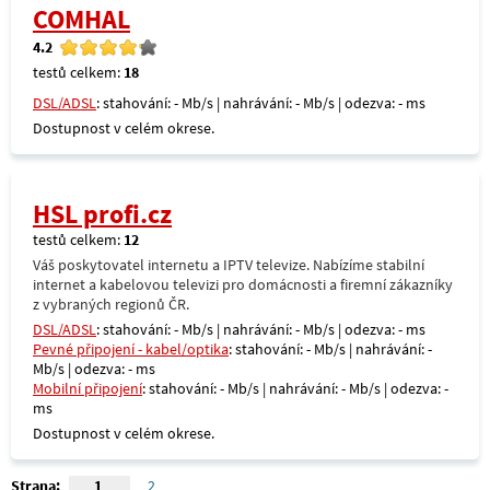
COMHAL
4.2
testů celkem:
18
DSL/ADSL
: stahování: - Mb/s | nahrávání: - Mb/s | odezva: - ms
Dostupnost v celém okrese.
HSL profi.cz
testů celkem:
12
Váš poskytovatel internetu a IPTV televize. Nabízíme stabilní
internet a kabelovou televizi pro domácnosti a firemní zákazníky
z vybraných regionů ČR.
DSL/ADSL
: stahování: - Mb/s | nahrávání: - Mb/s | odezva: - ms
Pevné připojení - kabel/optika
: stahování: - Mb/s | nahrávání: -
Mb/s | odezva: - ms
Mobilní připojení
: stahování: - Mb/s | nahrávání: - Mb/s | odezva: -
ms
Dostupnost v celém okrese.
Strana:
1
2