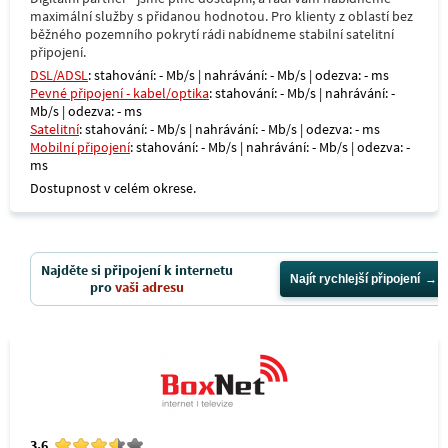
maximální služby s přidanou hodnotou. Pro klienty z oblastí bez
běžného pozemního pokrytí rádi nabídneme stabilní satelitní
připojení.
DSL/ADSL
: stahování: - Mb/s | nahrávání: - Mb/s | odezva: - ms
Pevné připojení - kabel/optika
: stahování: - Mb/s | nahrávání: -
Mb/s | odezva: - ms
Satelitní
: stahování: - Mb/s | nahrávání: - Mb/s | odezva: - ms
Mobilní připojení
: stahování: - Mb/s | nahrávání: - Mb/s | odezva: -
ms
Dostupnost v celém okrese.
Najděte si připojení k internetu
Najít rychlejší připojení
pro
vaši adresu
3.6