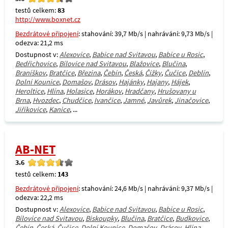
testů celkem:
83
http://www.boxnet.cz
Bezdrátové připojení
: stahování: 39,7 Mb/s | nahrávání: 9,73 Mb/s |
odezva: 21,2 ms
Dostupnost v:
Alexovice
,
Babice nad Svitavou
,
Babice u Rosic
,
Bedřichovice
,
Bílovice nad Svitavou
,
Blažovice
,
Blučina
,
Braníškov
,
Bratčice
,
Březina
,
Čebín
,
Česká
,
Čížky
,
Čučice
,
Deblín
,
Dolní Kounice
,
Domašov
,
Drásov
,
Hajánky
,
Hajany
,
Hájek
,
Heroltice
,
Hlína
,
Holasice
,
Horákov
,
Hradčany
,
Hrušovany u
Brna
,
Hvozdec
,
Chudčice
,
Ivančice
,
Jamné
,
Javůrek
,
Jinačovice
,
Jiříkovice
,
Kanice
, ...
AB-NET
3.6
testů celkem:
143
Bezdrátové připojení
: stahování: 24,6 Mb/s | nahrávání: 9,37 Mb/s |
odezva: 22,2 ms
Dostupnost v:
Alexovice
,
Babice nad Svitavou
,
Babice u Rosic
,
Bílovice nad Svitavou
,
Biskoupky
,
Blučina
,
Bratčice
,
Budkovice
,
Čebín
,
Česká
,
Čučice
,
Dolní Kounice
,
Domašov
,
Drásov
,
Hlína
,