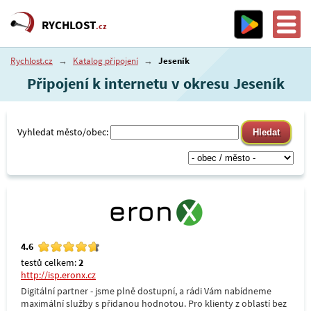
RYCHLOST
.cz
Rychlost.cz
→
Katalog připojení
→
Jeseník
Připojení k internetu v okresu Jeseník
Vyhledat město/obec:
4.6
testů celkem:
2
http://isp.eronx.cz
Digitální partner - jsme plně dostupní, a rádi Vám nabídneme
maximální služby s přidanou hodnotou. Pro klienty z oblastí bez