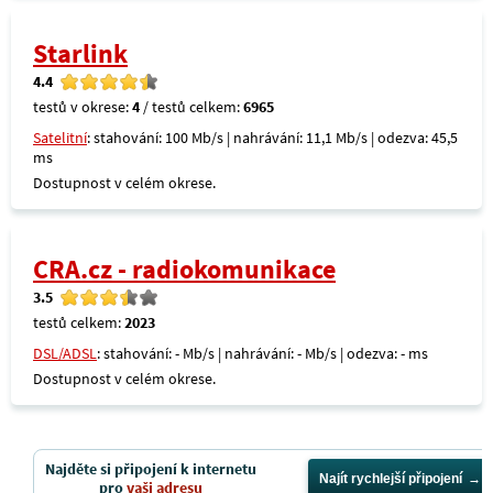
Starlink
4.4
testů v okrese:
4
/ testů celkem:
6965
Satelitní
: stahování: 100 Mb/s | nahrávání: 11,1 Mb/s | odezva: 45,5
ms
Dostupnost v celém okrese.
CRA.cz - radiokomunikace
3.5
testů celkem:
2023
DSL/ADSL
: stahování: - Mb/s | nahrávání: - Mb/s | odezva: - ms
Dostupnost v celém okrese.
Najděte si připojení k internetu
Najít rychlejší připojení
pro
vaši adresu