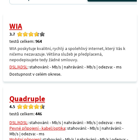
WIA
3.7
testů celkem:
964
WIA poskytuje kvalitní, rychlý a spolehlivý internet, který Vás k
ničemu nezavazuje. Většina služeb je předplacená,
nepodepisujete tedy žádné smlouvy.
DSL/ADSL
: stahování: - Mb/s | nahrávání: - Mb/s | odezva: - ms
Dostupnost v celém okrese.
Quadruple
4.5
testů celkem:
446
DSL/ADSL
: stahování: - Mb/s | nahrávání: - Mb/s | odezva: - ms
Pevné připojení - kabel/optika
: stahování: - Mb/s | nahrávání: -
Mb/s | odezva: - ms
Mobilní připojení
: stahování: - Mb/s | nahrávání: - Mb/s | odezva: -