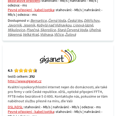
Bezdrátové připojení
: stahování: - Mb/s | nahrávání: - Mb/s |
odezva: - ms
Pevné připojení - kabel/optika
: stahování: - Mb/s | nahrávání: -
Mb/s | odezva: - ms
Dostupnost v:
Bernartice
,
Černá Voda
,
Česká Ves
,
Dětřichov
,
Javorník
,
Jeseník
,
Kobylá nad Vidnavkou
,
Lipová-lázně
,
Mikulovice
,
Písečná
,
Skorošice
,
Stará Červená Voda
,
Uhelná
,
Vápenná
,
Velká Kraš
,
Vidnava
,
Vlčice
,
Žulová
4.5
testů celkem:
292
http://www.giganet.cz
Kvalitní vysokorychlostní internet nejen do domácnosti, ale také
pro firmy v celé České republice. xDSL, optické připojení FFTH,
FFTB nebo bezrátové 5 či 60G. Kontaktujte nás, pokusíme se Vám
nabídnout službu přesně na míru, dle Vaši
DSL/ADSL
: stahování: - Mb/s | nahrávání: - Mb/s | odezva: - ms
Pevné připojení - kabel/optika
: stahování: - Mb/s | nahrávání: -