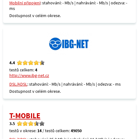
Mobilní připojení
: stahování: - Mb/s | nahrávání: - Mb/s | odezva: -
ms
Dostupnost v celém okrese.
4.4
testů celkem:
4
http://www.ibg-net.cz
DSL/ADSL
: stahování: - Mb/s | nahrávání: - Mb/s | odezva: - ms
Dostupnost v celém okrese.
T-MOBILE
3.5
testů v okrese:
14
/ testů celkem:
49050