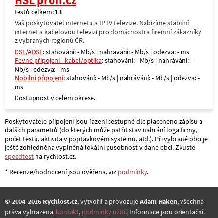
HSL profi.cz
testů celkem:
13
Váš poskytovatel internetu a IPTV televize. Nabízíme stabilní
internet a kabelovou televizi pro domácnosti a firemní zákazníky
z vybraných regionů ČR.
DSL/ADSL
: stahování: - Mb/s | nahrávání: - Mb/s | odezva: - ms
Pevné připojení - kabel/optika
: stahování: - Mb/s | nahrávání: -
Mb/s | odezva: - ms
Mobilní připojení
: stahování: - Mb/s | nahrávání: - Mb/s | odezva: -
ms
Dostupnost v celém okrese.
Poskytovatelé připojení jsou řazeni sestupně dle placenéno zápisu a
dalších parametrů (do kterých může patřit stav nahrání loga firmy,
počet testů, aktivita v poptávkovém systému, atd.). Při vybrané obci je
ještě zohledněna vyplněná lokální pusobnost v dané obci. Zkuste
speedtest
na rychlost.cz.
* Recenze/hodnocení jsou ověřena, viz
podmínky
.
© 2004-2026 Rychlost.cz
, vytvořil a provozuje
Adam Haken
, všechna
práva vyhrazena,
kontakt
,
podmínky užití
.| Informace jsou orientační.