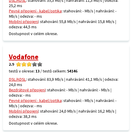
DSL/ADSL
: stahování: 35,3 Mb/s | nahrávání: 11,3 Mb/s | odezva:
25,2 ms
Pevné připojení - kabel/optika
: stahování: - Mb/s | nahrávání: -
Mb/s | odezva: - ms
Mobilní připojení
: stahování: 55,8 Mb/s | nahrávání: 15,8 Mb/s |
odezva: 44,5 ms
Dostupnost v celém okrese.
Vodafone
2.9
testů v okrese:
13
/ testů celkem:
54146
DSL/ADSL
: stahování: 83,9 Mb/s | nahrávání: 41,1 Mb/s | odezva:
24,0 ms
Bezdrátové připojení
: stahování: - Mb/s | nahrávání: - Mb/s |
odezva: - ms
Pevné připojení - kabel/optika
: stahování: - Mb/s | nahrávání: -
Mb/s | odezva: - ms
Mobilní připojení
: stahování: 24,0 Mb/s | nahrávání: 16,2 Mb/s |
odezva: 38,3 ms
Dostupnost v celém okrese.