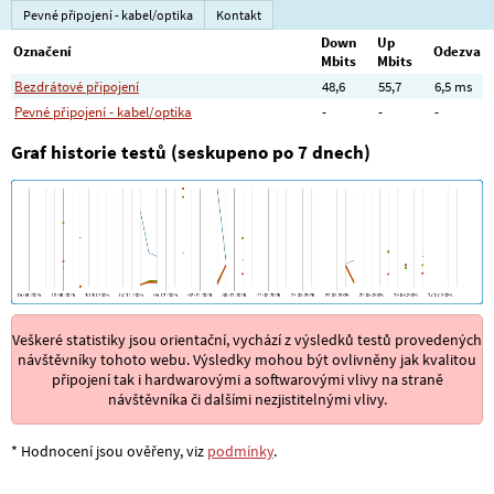
Pevné připojení - kabel/optika
Kontakt
Down
Up
Označení
Odezva
Mbits
Mbits
Bezdrátové připojení
48,6
55,7
6,5 ms
Pevné připojení - kabel/optika
-
-
-
Graf historie testů (seskupeno po 7 dnech)
Veškeré statistiky jsou orientační, vychází z výsledků testů provedených
návštěvníky tohoto webu. Výsledky mohou být ovlivněny jak kvalitou
připojení tak i hardwarovými a softwarovými vlivy na straně
návštěvníka či dalšími nezjistitelnými vlivy.
* Hodnocení jsou ověřeny, viz
podmínky
.