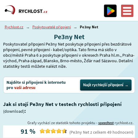
RYCHLOST
.cz
Rychlost.cz
→
Poskytovatelé připojení
→
Pe3ny Net
Pe3ny Net
Poskytovatel připojení Pe3ny Net poskytuje připojení přes bezdrátové
připojení, pevné připojení - kabel/optika. Tato firma má sídlo v
obci/městě Praha 6 a poskytuje připojení v okresech Praha hl.m., Praha-
východ, Praha-západ, Blansko, Brno-město, Žďár nad Sázavou. Detailní
statistiky testů můžete nalézt níže.
Najděte si připojení k internetu
Najít rychlejší připojení
pro
vaši adresu
Jak si stojí Pe3ny Net v testech rychlosti připojení
:
(download)
Grafy vychází ze statistik tohoto projektu -
speedtest
rychlost.cz.
91
%
(
Pe3ny Net
z celkem
49
hodnocení
)