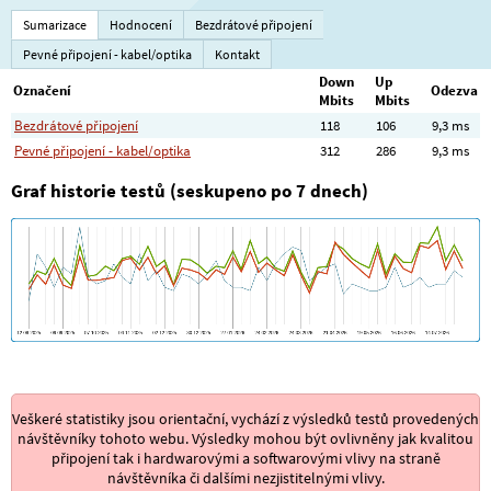
Sumarizace
Hodnocení
Bezdrátové připojení
Pevné připojení - kabel/optika
Kontakt
Down
Up
Označení
Odezva
Mbits
Mbits
Bezdrátové připojení
118
106
9,3 ms
Pevné připojení - kabel/optika
312
286
9,3 ms
Graf historie testů (seskupeno po 7 dnech)
Veškeré statistiky jsou orientační, vychází z výsledků testů provedených
návštěvníky tohoto webu. Výsledky mohou být ovlivněny jak kvalitou
připojení tak i hardwarovými a softwarovými vlivy na straně
návštěvníka či dalšími nezjistitelnými vlivy.