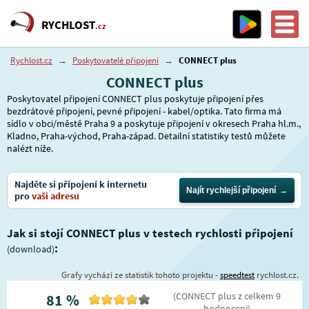
RYCHLOST
.cz
Rychlost.cz
→
Poskytovatelé připojení
→
CONNECT plus
CONNECT plus
Poskytovatel připojení CONNECT plus poskytuje připojení přes
bezdrátové připojení, pevné připojení - kabel/optika. Tato firma má
sídlo v obci/městě Praha 9 a poskytuje připojení v okresech Praha hl.m.,
Kladno, Praha-východ, Praha-západ. Detailní statistiky testů můžete
nalézt níže.
Najděte si připojení k internetu
Najít rychlejší připojení
pro
vaši adresu
Jak si stojí CONNECT plus v testech rychlosti připojení
:
(download)
Grafy vychází ze statistik tohoto projektu -
speedtest
rychlost.cz.
(
CONNECT plus
z celkem
9
81
%
hodnocení
)