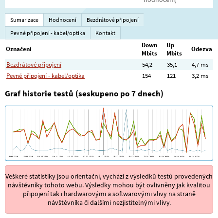
Sumarizace
Hodnocení
Bezdrátové připojení
Pevné připojení - kabel/optika
Kontakt
Down
Up
Označení
Odezva
Mbits
Mbits
Bezdrátové připojení
54,2
35,1
4,7 ms
Pevné připojení - kabel/optika
154
121
3,2 ms
Graf historie testů (seskupeno po 7 dnech)
Veškeré statistiky jsou orientační, vychází z výsledků testů provedených
návštěvníky tohoto webu. Výsledky mohou být ovlivněny jak kvalitou
připojení tak i hardwarovými a softwarovými vlivy na straně
návštěvníka či dalšími nezjistitelnými vlivy.