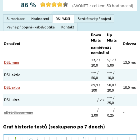
86
%
(
AVONET
z celkem
50
hodnocení
)
Sumarizace
Hodnocení
DSL/ADSL
Bezdrátové připojení
Pevné připojení - kabel/optika
Kontakt
Down
Up
Mbits
Mbits
Označení
Odezva
naměřená /
nominální
23,7 /
5,17 /
DSL mini
13,0 ms
20,0
5,00
---- /
---- /
DSL aktiv
-
50,0
10,0
89,9 /
50,0 /
DSL extra
10,0 ms
100
20,0
---- /
DSL ultra
---- / 250
-
25,0
---- /
---- /
xDSL Classic mini
-
2,00
0,25
Graf historie testů (seskupeno po 7 dnech)