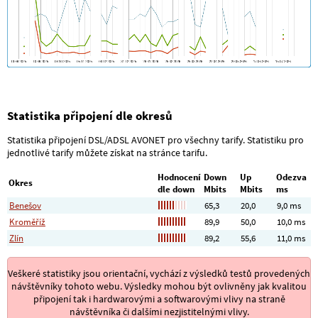
Statistika připojení dle okresů
Statistika připojení DSL/ADSL AVONET pro všechny tarify. Statistiku pro
jednotlivé tarify můžete získat na stránce tarifu.
Hodnocení
Down
Up
Odezva
Okres
dle down
Mbits
Mbits
ms
Benešov
65,3
20,0
9,0 ms
Kroměříž
89,9
50,0
10,0 ms
Zlín
89,2
55,6
11,0 ms
Veškeré statistiky jsou orientační, vychází z výsledků testů provedených
návštěvníky tohoto webu. Výsledky mohou být ovlivněny jak kvalitou
připojení tak i hardwarovými a softwarovými vlivy na straně
návštěvníka či dalšími nezjistitelnými vlivy.