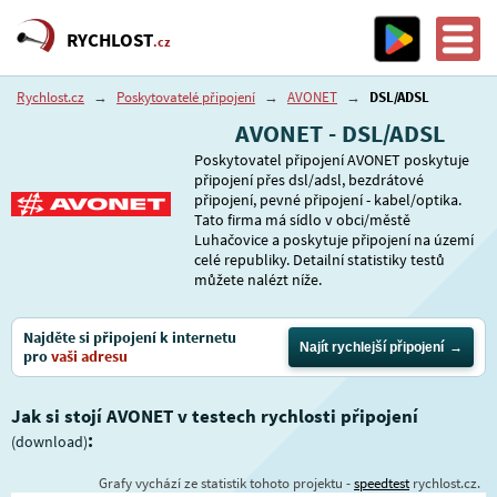
RYCHLOST
.cz
Rychlost.cz
→
Poskytovatelé připojení
→
AVONET
→
DSL/ADSL
AVONET - DSL/ADSL
Poskytovatel připojení AVONET poskytuje
připojení přes dsl/adsl, bezdrátové
připojení, pevné připojení - kabel/optika.
Tato firma má sídlo v obci/městě
Luhačovice a poskytuje připojení na území
celé republiky. Detailní statistiky testů
můžete nalézt níže.
Najděte si připojení k internetu
Najít rychlejší připojení
pro
vaši adresu
Jak si stojí AVONET v testech rychlosti připojení
:
(download)
Grafy vychází ze statistik tohoto projektu -
speedtest
rychlost.cz.