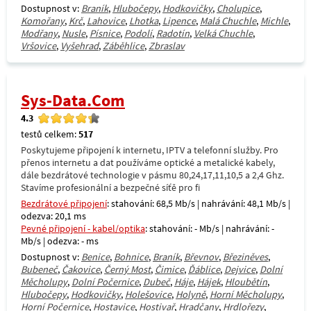
Dostupnost v:
Braník
,
Hlubočepy
,
Hodkovičky
,
Cholupice
,
Komořany
,
Krč
,
Lahovice
,
Lhotka
,
Lipence
,
Malá Chuchle
,
Michle
,
Modřany
,
Nusle
,
Písnice
,
Podolí
,
Radotín
,
Velká Chuchle
,
Vršovice
,
Vyšehrad
,
Záběhlice
,
Zbraslav
Sys-Data.Com
4.3
testů celkem:
517
Poskytujeme připojení k internetu, IPTV a telefonní služby. Pro
přenos internetu a dat používáme optické a metalické kabely,
dále bezdrátové technologie v pásmu 80,24,17,11,10,5 a 2,4 Ghz.
Stavíme profesionální a bezpečné síťě pro fi
Bezdrátové připojení
: stahování: 68,5 Mb/s | nahrávání: 48,1 Mb/s |
odezva: 20,1 ms
Pevné připojení - kabel/optika
: stahování: - Mb/s | nahrávání: -
Mb/s | odezva: - ms
Dostupnost v:
Benice
,
Bohnice
,
Braník
,
Břevnov
,
Březiněves
,
Bubeneč
,
Čakovice
,
Černý Most
,
Čimice
,
Ďáblice
,
Dejvice
,
Dolní
Měcholupy
,
Dolní Počernice
,
Dubeč
,
Háje
,
Hájek
,
Hloubětín
,
Hlubočepy
,
Hodkovičky
,
Holešovice
,
Holyně
,
Horní Měcholupy
,
Horní Počernice
,
Hostavice
,
Hostivař
,
Hradčany
,
Hrdlořezy
,