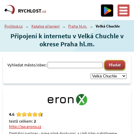
RYCHLOST
.cz
Rychlost.cz
→
Katalog připojení
→
Praha hl.m.
→
Velká Chuchle
Připojení k internetu v Velká Chuchle v
okrese Praha hl.m.
Vyhledat město/obec:
4.6
testů celkem:
2
http://isp.eronx.cz
Digitální partner - jsme plně dostupní, a rádi Vám nabídneme