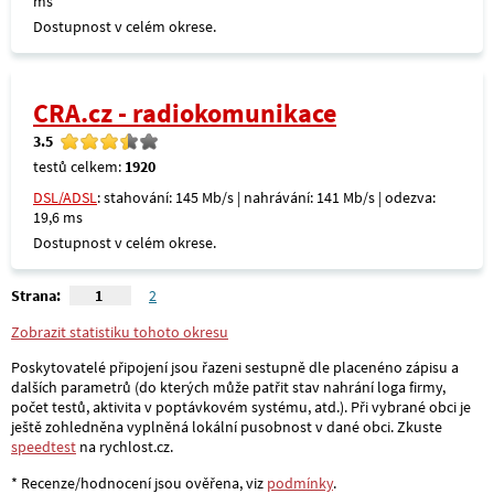
ms
Dostupnost v celém okrese.
CRA.cz - radiokomunikace
3.5
testů celkem:
1920
DSL/ADSL
: stahování: 145 Mb/s | nahrávání: 141 Mb/s | odezva:
19,6 ms
Dostupnost v celém okrese.
Strana:
1
2
Zobrazit statistiku tohoto okresu
Poskytovatelé připojení jsou řazeni sestupně dle placenéno zápisu a
dalších parametrů (do kterých může patřit stav nahrání loga firmy,
počet testů, aktivita v poptávkovém systému, atd.). Při vybrané obci je
ještě zohledněna vyplněná lokální pusobnost v dané obci. Zkuste
speedtest
na rychlost.cz.
* Recenze/hodnocení jsou ověřena, viz
podmínky
.