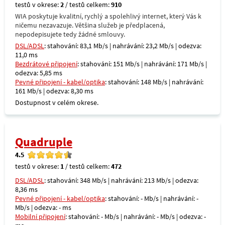
testů v okrese:
2
/ testů celkem:
910
WIA poskytuje kvalitní, rychlý a spolehlivý internet, který Vás k
ničemu nezavazuje. Většina služeb je předplacená,
nepodepisujete tedy žádné smlouvy.
DSL/ADSL
: stahování: 83,1 Mb/s | nahrávání: 23,2 Mb/s | odezva:
11,0 ms
Bezdrátové připojení
: stahování: 151 Mb/s | nahrávání: 171 Mb/s |
odezva: 5,85 ms
Pevné připojení - kabel/optika
: stahování: 148 Mb/s | nahrávání:
161 Mb/s | odezva: 8,30 ms
Dostupnost v celém okrese.
Quadruple
4.5
testů v okrese:
1
/ testů celkem:
472
DSL/ADSL
: stahování: 348 Mb/s | nahrávání: 213 Mb/s | odezva:
8,36 ms
Pevné připojení - kabel/optika
: stahování: - Mb/s | nahrávání: -
Mb/s | odezva: - ms
Mobilní připojení
: stahování: - Mb/s | nahrávání: - Mb/s | odezva: -