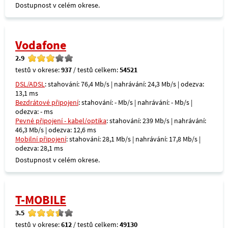
Dostupnost v celém okrese.
Vodafone
2.9
testů v okrese:
937
/ testů celkem:
54521
DSL/ADSL
: stahování: 76,4 Mb/s | nahrávání: 24,3 Mb/s | odezva:
13,1 ms
Bezdrátové připojení
: stahování: - Mb/s | nahrávání: - Mb/s |
odezva: - ms
Pevné připojení - kabel/optika
: stahování: 239 Mb/s | nahrávání:
46,3 Mb/s | odezva: 12,6 ms
Mobilní připojení
: stahování: 28,1 Mb/s | nahrávání: 17,8 Mb/s |
odezva: 28,1 ms
Dostupnost v celém okrese.
T-MOBILE
3.5
testů v okrese:
612
/ testů celkem:
49130