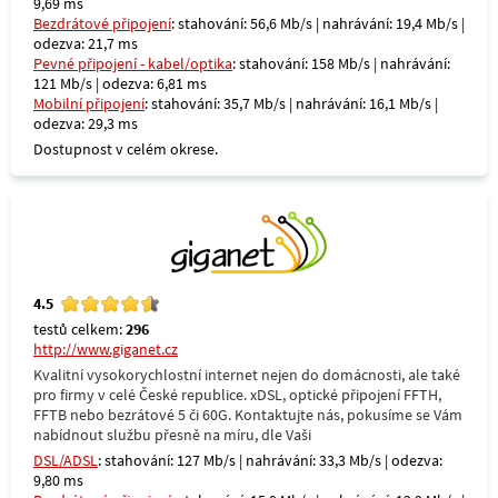
9,69 ms
Bezdrátové připojení
: stahování: 56,6 Mb/s | nahrávání: 19,4 Mb/s |
odezva: 21,7 ms
Pevné připojení - kabel/optika
: stahování: 158 Mb/s | nahrávání:
121 Mb/s | odezva: 6,81 ms
Mobilní připojení
: stahování: 35,7 Mb/s | nahrávání: 16,1 Mb/s |
odezva: 29,3 ms
Dostupnost v celém okrese.
4.5
testů celkem:
296
http://www.giganet.cz
Kvalitní vysokorychlostní internet nejen do domácnosti, ale také
pro firmy v celé České republice. xDSL, optické připojení FFTH,
FFTB nebo bezrátové 5 či 60G. Kontaktujte nás, pokusíme se Vám
nabídnout službu přesně na míru, dle Vaši
DSL/ADSL
: stahování: 127 Mb/s | nahrávání: 33,3 Mb/s | odezva:
9,80 ms