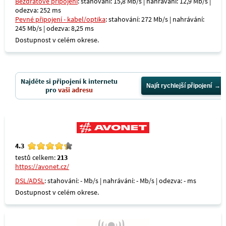
Bezdrátové připojení
: stahování: 15,8 Mb/s | nahrávání: 12,9 Mb/s |
odezva: 252 ms
Pevné připojení - kabel/optika
: stahování: 272 Mb/s | nahrávání:
245 Mb/s | odezva: 8,25 ms
Dostupnost v celém okrese.
Najděte si připojení k internetu
Najít rychlejší připojení
pro
vaši adresu
4.3
testů celkem:
213
https://avonet.cz/
DSL/ADSL
: stahování: - Mb/s | nahrávání: - Mb/s | odezva: - ms
Dostupnost v celém okrese.