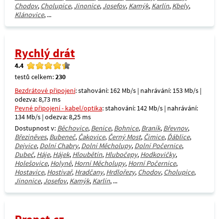
Chodov
,
Cholupice
,
Jinonice
,
Josefov
,
Kamýk
,
Karlín
,
Kbely
,
Klánovice
, ...
Rychlý drát
4.4
testů celkem:
230
Bezdrátové připojení
: stahování: 162 Mb/s | nahrávání: 153 Mb/s |
odezva: 8,73 ms
Pevné připojení - kabel/optika
: stahování: 142 Mb/s | nahrávání:
134 Mb/s | odezva: 8,25 ms
Dostupnost v:
Běchovice
,
Benice
,
Bohnice
,
Braník
,
Břevnov
,
Březiněves
,
Bubeneč
,
Čakovice
,
Černý Most
,
Čimice
,
Ďáblice
,
Dejvice
,
Dolní Chabry
,
Dolní Měcholupy
,
Dolní Počernice
,
Dubeč
,
Háje
,
Hájek
,
Hloubětín
,
Hlubočepy
,
Hodkovičky
,
Holešovice
,
Holyně
,
Horní Měcholupy
,
Horní Počernice
,
Hostavice
,
Hostivař
,
Hradčany
,
Hrdlořezy
,
Chodov
,
Cholupice
,
Jinonice
,
Josefov
,
Kamýk
,
Karlín
, ...