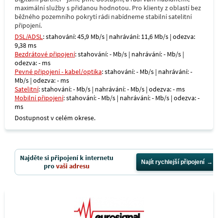
maximální služby s přidanou hodnotou. Pro klienty z oblastí bez
běžného pozemního pokrytí rádi nabídneme stabilní satelitní
připojení.
DSL/ADSL
: stahování: 45,9 Mb/s | nahrávání: 11,6 Mb/s | odezva:
9,38 ms
Bezdrátové připojení
: stahování: - Mb/s | nahrávání: - Mb/s |
odezva: - ms
Pevné připojení - kabel/optika
: stahování: - Mb/s | nahrávání: -
Mb/s | odezva: - ms
Satelitní
: stahování: - Mb/s | nahrávání: - Mb/s | odezva: - ms
Mobilní připojení
: stahování: - Mb/s | nahrávání: - Mb/s | odezva: -
ms
Dostupnost v celém okrese.
Najděte si připojení k internetu
Najít rychlejší připojení
pro
vaši adresu