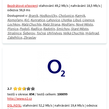
Bezdrátové připojení
: stahování: 49,2 Mb/s | nahrávání: 18,5 Mb/s |
odezva: 56,9 ms
Dostupnost v:
Braník
,
Hodkovičky
,
Cholupice
,
Kamýk
,
Komořany
,
Krč
,
Kunratice
,
Lahovice
,
Lhotka
,
Libuš
,
Lipence
,
Lochkov
,
Malá Chuchle
,
Malá Strana
,
Modřany
,
Nové Město
,
Písnice
,
Podolí
,
Radlice
,
Radotín
,
Smíchov
,
Staré Město
,
Strašnice
,
Šeberov
,
Točná
,
Uhříněves
,
Velká Chuchle
,
Vyšehrad
,
Záběhlice
,
Zbraslav
2.7
testů v okrese:
894
/ testů celkem:
100099
http://www.o2.cz
DSL/ADSL
: stahování: 52,2 Mb/s | nahrávání: 19,4 Mb/s | odezva: