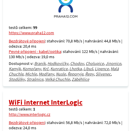
testů celkem:
99
https://www.praha12.com
Bezdrátové připojení
: stahování: 70,8 Mb/s | nahrávání: 44,8 Mb/s |
odezva: 20,4 ms
Pevné připojení - kabel/optika
: stahování: 122 Mb/s | nahrávání:
130 Mb/s | odezva: 19,0 ms
Dostupnost v:
Braník
,
Hodkovičky
,
Chodov
,
Cholupice
,
Jinonice
,
Kamýk
,
Komořany
,
Krč
,
Kunratice
,
Lhotka
,
Libuš
,
Lipence
,
Malá
Chuchle
,
Michle
,
Modřany
,
Nusle
,
Řeporyje
,
Řepy
,
Slivenec
,
Stodůlky
,
Strašnice
,
Velká Chuchle
,
Záběhlice
WiFi internet InterLogic
testů celkem:
1
http://www.interlogic.cz
Bezdrátové připojení
: stahování: 56,8 Mb/s | nahrávání: 72,0 Mb/s |
odezva: 24,0 ms