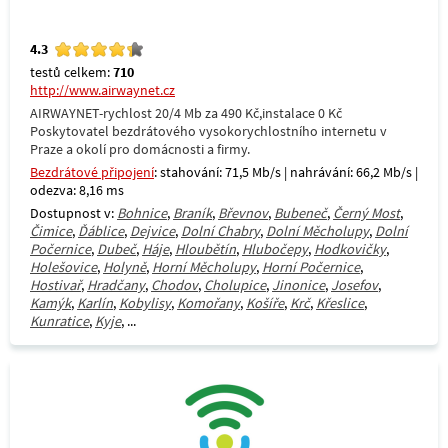
4.3
testů celkem:
710
http://www.airwaynet.cz
AIRWAYNET-rychlost 20/4 Mb za 490 Kč,instalace 0 Kč
Poskytovatel bezdrátového vysokorychlostního internetu v
Praze a okolí pro domácnosti a firmy.
Bezdrátové připojení
: stahování: 71,5 Mb/s | nahrávání: 66,2 Mb/s |
odezva: 8,16 ms
Dostupnost v:
Bohnice
,
Braník
,
Břevnov
,
Bubeneč
,
Černý Most
,
Čimice
,
Ďáblice
,
Dejvice
,
Dolní Chabry
,
Dolní Měcholupy
,
Dolní
Počernice
,
Dubeč
,
Háje
,
Hloubětín
,
Hlubočepy
,
Hodkovičky
,
Holešovice
,
Holyně
,
Horní Měcholupy
,
Horní Počernice
,
Hostivař
,
Hradčany
,
Chodov
,
Cholupice
,
Jinonice
,
Josefov
,
Kamýk
,
Karlín
,
Kobylisy
,
Komořany
,
Košíře
,
Krč
,
Křeslice
,
Kunratice
,
Kyje
, ...