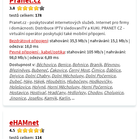
Pranet.cz
3.8
testů celkem:
178
Pranet.cz - poskytovatel internetových služeb. Internet pro firmy
i domácnosti. Distribuce IPTV sledovaniTV a KUKI. PRANET CZ -
virtuální operátor poskytující také mobilní připojení.
Bezdrátové připojení
: stahování: 35,5 Mb/s | nahrávání: 15,1 Mb/s |
odezva: 18,0 ms
Pevné připojení - kabel/optika
: stahování: 105 Mb/s | nahrávání:
98,0 Mb/s | odezva: 6,89 ms
Dostupnost v:
Běchovice
,
Benice
,
Bohnice
,
Braník
,
Břevnov
,
Březiněves
,
Bubeneč
,
Čakovice
,
Černý Most
,
Čimice
,
Ďáblice
,
Dejvice
,
Dolní Chabry
,
Dolní Měcholupy
,
Dolní Počernice
,
Dubeč
,
Háje
,
Hájek
,
Hloubětín
,
Hlubočepy
,
Hodkovičky
,
Holešovice
,
Holyně
,
Horní Měcholupy
,
Horní Počernice
,
Hostavice
,
Hostivař
,
Hradčany
,
Hrdlořezy
,
Chodov
,
Cholupice
,
Jinonice
,
Josefov
,
Kamýk
,
Karlín
, ...
eHAMnet
4.5
testů celkem:
114