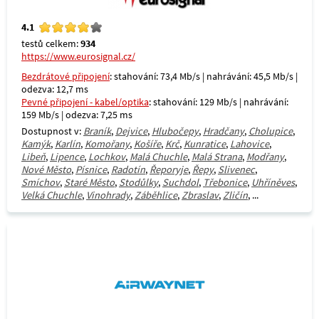
4.1
testů celkem:
934
https://www.eurosignal.cz/
Bezdrátové připojení
: stahování: 73,4 Mb/s | nahrávání: 45,5 Mb/s |
odezva: 12,7 ms
Pevné připojení - kabel/optika
: stahování: 129 Mb/s | nahrávání:
159 Mb/s | odezva: 7,25 ms
Dostupnost v:
Braník
,
Dejvice
,
Hlubočepy
,
Hradčany
,
Cholupice
,
Kamýk
,
Karlín
,
Komořany
,
Košíře
,
Krč
,
Kunratice
,
Lahovice
,
Libeň
,
Lipence
,
Lochkov
,
Malá Chuchle
,
Malá Strana
,
Modřany
,
Nové Město
,
Písnice
,
Radotín
,
Řeporyje
,
Řepy
,
Slivenec
,
Smíchov
,
Staré Město
,
Stodůlky
,
Suchdol
,
Třebonice
,
Uhříněves
,
Velká Chuchle
,
Vinohrady
,
Záběhlice
,
Zbraslav
,
Zličín
, ...