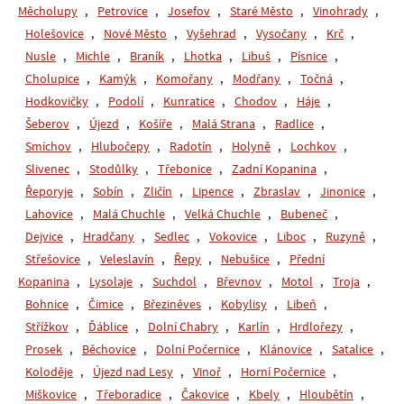
Měcholupy
,
Petrovice
,
Josefov
,
Staré Město
,
Vinohrady
,
Holešovice
,
Nové Město
,
Vyšehrad
,
Vysočany
,
Krč
,
Nusle
,
Michle
,
Braník
,
Lhotka
,
Libuš
,
Písnice
,
Cholupice
,
Kamýk
,
Komořany
,
Modřany
,
Točná
,
Hodkovičky
,
Podolí
,
Kunratice
,
Chodov
,
Háje
,
Šeberov
,
Újezd
,
Košíře
,
Malá Strana
,
Radlice
,
Smíchov
,
Hlubočepy
,
Radotín
,
Holyně
,
Lochkov
,
Slivenec
,
Stodůlky
,
Třebonice
,
Zadní Kopanina
,
Řeporyje
,
Sobín
,
Zličín
,
Lipence
,
Zbraslav
,
Jinonice
,
Lahovice
,
Malá Chuchle
,
Velká Chuchle
,
Bubeneč
,
Dejvice
,
Hradčany
,
Sedlec
,
Vokovice
,
Liboc
,
Ruzyně
,
Střešovice
,
Veleslavín
,
Řepy
,
Nebušice
,
Přední
Kopanina
,
Lysolaje
,
Suchdol
,
Břevnov
,
Motol
,
Troja
,
Bohnice
,
Čimice
,
Březiněves
,
Kobylisy
,
Libeň
,
Střížkov
,
Ďáblice
,
Dolní Chabry
,
Karlín
,
Hrdlořezy
,
Prosek
,
Běchovice
,
Dolní Počernice
,
Klánovice
,
Satalice
,
Koloděje
,
Újezd nad Lesy
,
Vinoř
,
Horní Počernice
,
Miškovice
,
Třeboradice
,
Čakovice
,
Kbely
,
Hloubětín
,