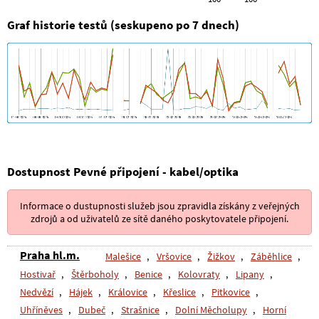
Graf historie testů (seskupeno po 7 dnech)
Dostupnost Pevné připojení - kabel/optika
Informace o dustupnosti služeb jsou zpravidla získány z veřejných
zdrojů a od uživatelů ze sítě daného poskytovatele připojení.
Praha hl.m.
Malešice
,
Vršovice
,
Žižkov
,
Záběhlice
,
Hostivař
,
Štěrboholy
,
Benice
,
Kolovraty
,
Lipany
,
Nedvězí
,
Hájek
,
Královice
,
Křeslice
,
Pitkovice
,
Uhříněves
,
Dubeč
,
Strašnice
,
Dolní Měcholupy
,
Horní