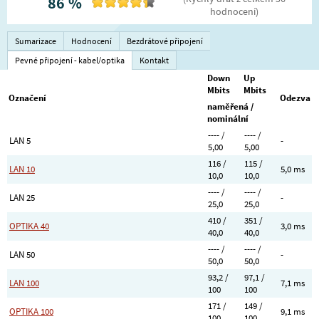
86
%
hodnocení
)
Sumarizace
Hodnocení
Bezdrátové připojení
Pevné připojení - kabel/optika
Kontakt
Down
Up
Mbits
Mbits
Označení
Odezva
naměřená /
nominální
---- /
---- /
LAN 5
-
5,00
5,00
116 /
115 /
LAN 10
5,0 ms
10,0
10,0
---- /
---- /
LAN 25
-
25,0
25,0
410 /
351 /
OPTIKA 40
3,0 ms
40,0
40,0
---- /
---- /
LAN 50
-
50,0
50,0
93,2 /
97,1 /
LAN 100
7,1 ms
100
100
171 /
149 /
OPTIKA 100
9,1 ms
100
100