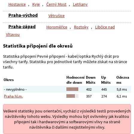
Hostavice
,
Kyje
,
Černý Most
,
Letňany
Praha-východ
Větrušice
Praha-západ
Horoměřice
,
Roztoky
,
Libčice nad
Vltavou
Statistika připojení dle okresů
Statistika připojení Pevné připojení - kabel/optika Rychlý drát pro
všechny tarify. Statistiku pro jednotlivé tarify můžete získat na stránce
tarifu.
Hodnocení
Down
Up
Odezva
Okres
dle down
Mbits
Mbits
ms
- nevyplněno -
402
445
5,8 ms
Praha hl.m.
357
274
6,1 ms
Veškeré statistiky jsou orientační, vychází z výsledků testů provedených
návštěvníky tohoto webu. Výsledky mohou být ovlivněny jak kvalitou
připojení tak i hardwarovými a softwarovými vlivy na straně
návštěvníka či dalšími nezjistitelnými vlivy.