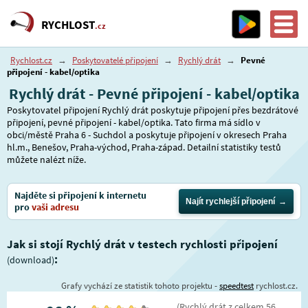
RYCHLOST
.cz
Rychlost.cz
→
Poskytovatelé připojení
→
Rychlý drát
→
Pevné
připojení - kabel/optika
Rychlý drát - Pevné připojení - kabel/optika
Poskytovatel připojení Rychlý drát poskytuje připojení přes bezdrátové
připojení, pevné připojení - kabel/optika. Tato firma má sídlo v
obci/městě Praha 6 - Suchdol a poskytuje připojení v okresech Praha
hl.m., Benešov, Praha-východ, Praha-západ. Detailní statistiky testů
můžete nalézt níže.
Najděte si připojení k internetu
Najít rychlejší připojení
pro
vaši adresu
Jak si stojí Rychlý drát v testech rychlosti připojení
:
(download)
Grafy vychází ze statistik tohoto projektu -
speedtest
rychlost.cz.
(
Rychlý drát
z celkem
56