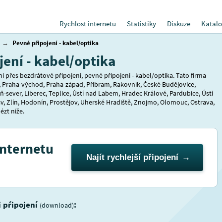
Rychlost internetu
Statistiky
Diskuze
Katalo
→
Pevné připojení - kabel/optika
ení - kabel/optika
 přes bezdrátové připojení, pevné připojení - kabel/optika. Tato firma
, Praha-východ, Praha-západ, Příbram, Rakovník, České Budějovice,
ň-sever, Liberec, Teplice, Ústí nad Labem, Hradec Králové, Pardubice, Ústí
av, Zlín, Hodonín, Prostějov, Uherské Hradiště, Znojmo, Olomouc, Ostrava,
ézt níže.
internetu
Najít rychlejší připojení
i připojení
:
(download)