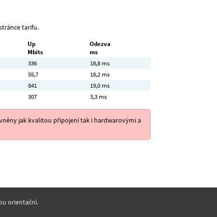
tránce tarifu.
Up
Odezva
Mbits
ms
336
18,8 ms
55,7
18,2 ms
841
19,0 ms
307
3,3 ms
něny jak kvalitou připojení tak i hardwarovými a
ou orientační.