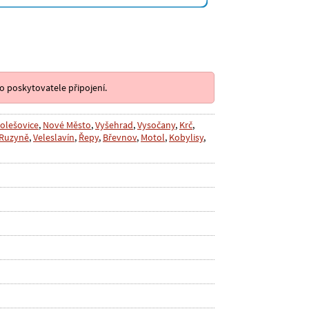
o poskytovatele připojení.
olešovice
,
Nové Město
,
Vyšehrad
,
Vysočany
,
Krč
,
Ruzyně
,
Veleslavín
,
Řepy
,
Břevnov
,
Motol
,
Kobylisy
,