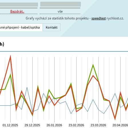
Bezdrát..
vše
Grafy vychází ze statistik tohoto projektu -
speedtest
rychlost.cz.
vné připojení - kabel/optika
Kontakt
h)