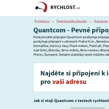
RYCHLOST
.cz
Rychlost.cz
→
Poskytovatelé připojení
→
Quantcom
Quantcom - Pevné připoj
Poskytovatel připojení Quantcom poskytuje připojení
poskytuje připojení v okresech Praha hl.m., Benešov
Domažlice, Karlovy Vary, Plzeň-město, Plzeň-jih, Plze
nad Orlicí, Blansko, Brno-město, Brno-venkov, Břecl
Přerov, Šumperk. Detailní statistiky testů můžete nal
Najděte si připojení k 
pro
vaši adresu
Jak si stojí Quantcom v testech rychlost