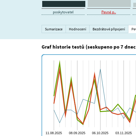
poskytovatel
Pevné p..
Sumarizace
Hodnocení
Bezdrátové připojení
Pe
Graf historie testů (seskupeno po 7 dnec