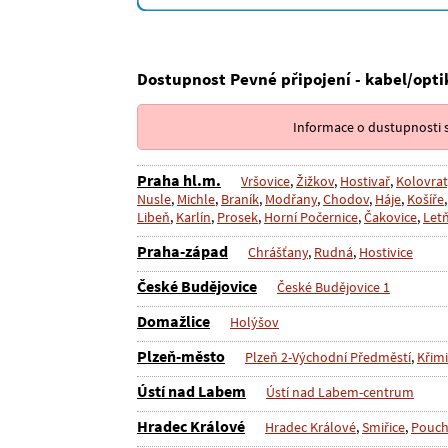
Dostupnost Pevné připojení - kabel/opti
Informace o dustupnosti s
Praha hl.m.
Vršovice
,
Žižkov
,
Hostivař
,
Kolovrat
Nusle
,
Michle
,
Braník
,
Modřany
,
Chodov
,
Háje
,
Košíře
Libeň
,
Karlín
,
Prosek
,
Horní Počernice
,
Čakovice
,
Let
Praha-západ
Chrášťany
,
Rudná
,
Hostivice
České Budějovice
České Budějovice 1
Domažlice
Holýšov
Plzeň-město
Plzeň 2-Východní Předměstí
,
Křim
Ústí nad Labem
Ústí nad Labem-centrum
Hradec Králové
Hradec Králové
,
Smiřice
,
Pouc