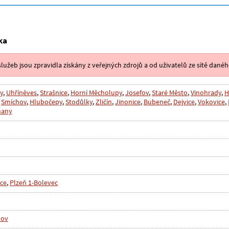
ka
lužeb jsou zpravidla získány z veřejných zdrojů a od uživatelů ze sítě danéh
y
,
Uhříněves
,
Strašnice
,
Horní Měcholupy
,
Josefov
,
Staré Město
,
Vinohrady
,
H
,
Smíchov
,
Hlubočepy
,
Stodůlky
,
Zličín
,
Jinonice
,
Bubeneč
,
Dejvice
,
Vokovice
,
ňany
ice
,
Plzeň 1-Bolevec
hov