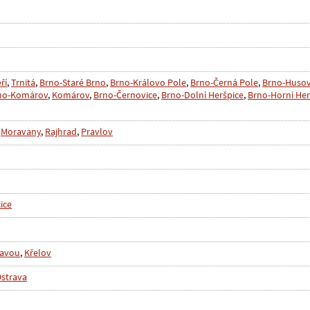
ří
,
Trnitá
,
Brno-Staré Brno
,
Brno-Královo Pole
,
Brno-Černá Pole
,
Brno-Husov
no-Komárov
,
Komárov
,
Brno-Černovice
,
Brno-Dolní Heršpice
,
Brno-Horní Her
,
Moravany
,
Rajhrad
,
Pravlov
ice
ravou
,
Křelov
Ostrava