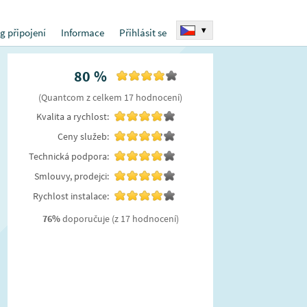
▾
g připojení
Informace
Přihlásit se
80
%
(
Quantcom
z celkem
17
hodnocení
)
Kvalita a rychlost:
Ceny služeb:
Technická podpora:
Smlouvy, prodejci:
Rychlost instalace:
76
%
doporučuje
(z 17 hodnocení)