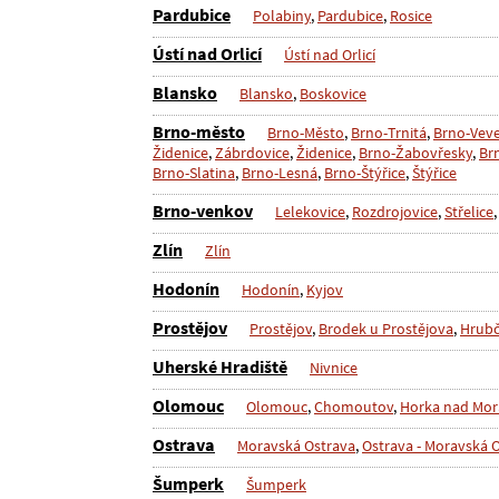
Pardubice
Polabiny
,
Pardubice
,
Rosice
Ústí nad Orlicí
Ústí nad Orlicí
Blansko
Blansko
,
Boskovice
Brno-město
Brno-Město
,
Brno-Trnitá
,
Brno-Veve
Židenice
,
Zábrdovice
,
Židenice
,
Brno-Žabovřesky
,
Br
Brno-Slatina
,
Brno-Lesná
,
Brno-Štýřice
,
Štýřice
Brno-venkov
Lelekovice
,
Rozdrojovice
,
Střelice
Zlín
Zlín
Hodonín
Hodonín
,
Kyjov
Prostějov
Prostějov
,
Brodek u Prostějova
,
Hrubč
Uherské Hradiště
Nivnice
Olomouc
Olomouc
,
Chomoutov
,
Horka nad Mo
Ostrava
Moravská Ostrava
,
Ostrava - Moravská 
Šumperk
Šumperk