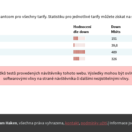
antcom pro všechny tarify. Statistiku pro jednotlivé tarify můžete získat na s
Hodnocení
Down
dle down
Mbits
151
39,8
489
326
ýsledků testů provedených návštěvníky tohoto webu. Výsledky mohou být ovliv
softwarovými vlivy na straně návštěvníka či dalšími nezjistitelnými vlivy.
am Haken
, všechna práva vyhrazena,
kontakt
,
podmínky užití
.| Informace js