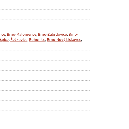
ice
,
Brno-Maloměřice
,
Brno-Zábrdovice
,
Brno-
špice
,
Řečkovice
,
Bohunice
,
Brno-Nový Lískovec
,