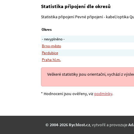
Statistika připojení dle okresů
Statistika připojení Pevné připojení - kabel/optika Qu
Okres
- nevyplněno -
Brno-město
Pardubice
Praha hl.m.
Veškeré statistiky jsou orientační, vychází z v
* Hodnocení jsou ověřeny, viz
podmínky
.
© 2004-2026 Rychlost.cz
, vytvořil a provozuje
Ad