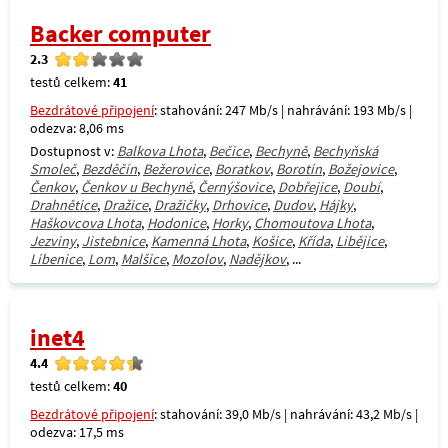
Backer computer
2.3
testů celkem:
41
Bezdrátové připojení
: stahování: 247 Mb/s | nahrávání: 193 Mb/s |
odezva: 8,06 ms
Dostupnost v:
Balkova Lhota
,
Bečice
,
Bechyně
,
Bechyňská
Smoleč
,
Bezděčín
,
Bežerovice
,
Boratkov
,
Borotín
,
Božejovice
,
Čenkov
,
Čenkov u Bechyně
,
Černýšovice
,
Dobřejice
,
Doubí
,
Drahnětice
,
Dražice
,
Dražičky
,
Drhovice
,
Dudov
,
Hájky
,
Haškovcova Lhota
,
Hodonice
,
Horky
,
Chomoutova Lhota
,
Jezviny
,
Jistebnice
,
Kamenná Lhota
,
Košice
,
Křída
,
Libějice
,
Libenice
,
Lom
,
Malšice
,
Mozolov
,
Nadějkov
, ...
inet4
4.4
testů celkem:
40
Bezdrátové připojení
: stahování: 39,0 Mb/s | nahrávání: 43,2 Mb/s |
odezva: 17,5 ms