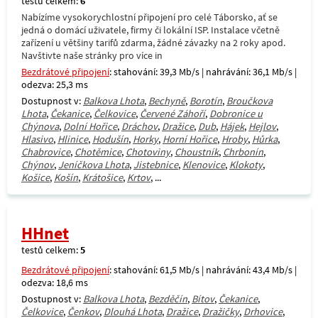
testů celkem:
6
Nabízíme vysokorychlostní připojení pro celé Táborsko, ať se
jedná o domácí uživatele, firmy či lokální ISP. Instalace včetně
zařízení u většiny tarifů zdarma, žádné závazky na 2 roky apod.
Navštivte naše stránky pro více in
Bezdrátové připojení
: stahování: 39,3 Mb/s | nahrávání: 36,1 Mb/s |
odezva: 25,3 ms
Dostupnost v:
Balkova Lhota
,
Bechyně
,
Borotín
,
Broučkova
Lhota
,
Čekanice
,
Čelkovice
,
Červené Záhoří
,
Dobronice u
Chýnova
,
Dolní Hořice
,
Dráchov
,
Dražice
,
Dub
,
Hájek
,
Hejlov
,
Hlasivo
,
Hlinice
,
Hodušín
,
Horky
,
Horní Hořice
,
Hroby
,
Hůrka
,
Chabrovice
,
Chotěmice
,
Chotoviny
,
Choustník
,
Chrbonín
,
Chýnov
,
Jeníčkova Lhota
,
Jistebnice
,
Klenovice
,
Klokoty
,
Košice
,
Košín
,
Krátošice
,
Krtov
, ...
HHnet
testů celkem:
5
Bezdrátové připojení
: stahování: 61,5 Mb/s | nahrávání: 43,4 Mb/s |
odezva: 18,6 ms
Dostupnost v:
Balkova Lhota
,
Bezděčín
,
Bítov
,
Čekanice
,
Čelkovice
,
Čenkov
,
Dlouhá Lhota
,
Dražice
,
Dražičky
,
Drhovice
,