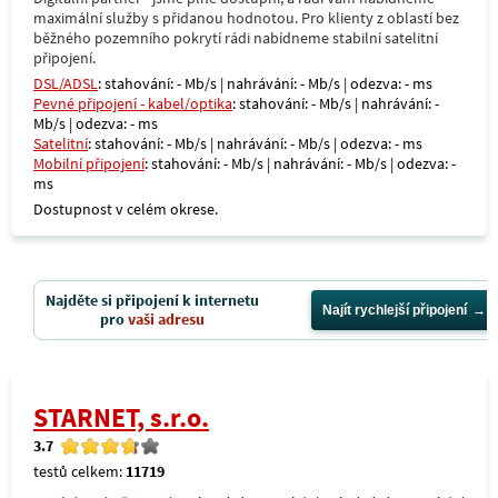
maximální služby s přidanou hodnotou. Pro klienty z oblastí bez
běžného pozemního pokrytí rádi nabídneme stabilní satelitní
připojení.
DSL/ADSL
: stahování: - Mb/s | nahrávání: - Mb/s | odezva: - ms
Pevné připojení - kabel/optika
: stahování: - Mb/s | nahrávání: -
Mb/s | odezva: - ms
Satelitní
: stahování: - Mb/s | nahrávání: - Mb/s | odezva: - ms
Mobilní připojení
: stahování: - Mb/s | nahrávání: - Mb/s | odezva: -
ms
Dostupnost v celém okrese.
Najděte si připojení k internetu
Najít rychlejší připojení
pro
vaši adresu
STARNET, s.r.o.
3.7
testů celkem:
11719