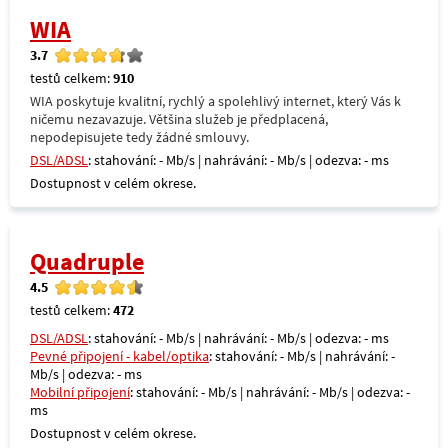
WIA
3.7
testů celkem:
910
WIA poskytuje kvalitní, rychlý a spolehlivý internet, který Vás k
ničemu nezavazuje. Většina služeb je předplacená,
nepodepisujete tedy žádné smlouvy.
DSL/ADSL
: stahování: - Mb/s | nahrávání: - Mb/s | odezva: - ms
Dostupnost v celém okrese.
Quadruple
4.5
testů celkem:
472
DSL/ADSL
: stahování: - Mb/s | nahrávání: - Mb/s | odezva: - ms
Pevné připojení - kabel/optika
: stahování: - Mb/s | nahrávání: -
Mb/s | odezva: - ms
Mobilní připojení
: stahování: - Mb/s | nahrávání: - Mb/s | odezva: -
ms
Dostupnost v celém okrese.