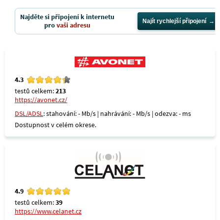
Najděte si připojení k internetu
Najít rychlejší připojení
pro
vaši adresu
4.3
testů celkem:
213
https://avonet.cz/
DSL/ADSL
: stahování: - Mb/s | nahrávání: - Mb/s | odezva: - ms
Dostupnost v celém okrese.
4.9
testů celkem:
39
https://www.celanet.cz