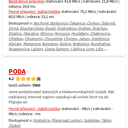
Bezdrátové připojení
: stahování: 41,8 Mb/s | nahrávání: 21,8 Mb/s |
odezva: 20,0 ms
Pevné připojení - kabel/optika
: stahování: 75,2 Mb/s | nahrávání:
60,5 Mb/s | odezva: 13,1 ms
Dostupnost v:
Bechyně
,
Borkovice
,
Čekanice
,
Čenkov
,
Debrník
,
Dírná
,
Dlouhá Lhota
,
Doubí
,
Drahnětice
,
Drahov
,
Dráchov
,
Dražice
,
Hlavatce
,
Hlinice
,
Horusice
,
Hvožďany
,
Chabrovice
,
Chlebov
,
Chotoviny
,
Choustník
,
Chýnov
,
Janov
,
Jistebnice
,
Klečaty
,
Klenovice
,
Komárov
,
Košice
,
Krátošice
,
Kundratice
,
Kvasejovice
,
Lažany
,
Lhota Samoty
,
Libějice
,
Lom
,
Lžín
, ...
PODA
4.2
testů celkem:
5960
Jsme poskytovatel datových a telekomunikačních služeb. Náš
nadčasový internet naplno uspokojí váš online život na síti.
Připojte se!
Pevné připojení - kabel/optika
: stahování: - Mb/s | nahrávání: -
Mb/s | odezva: - ms
Dostupnost v:
Krátošice
,
Planá nad Lužnicí
,
Soběslav
,
Tábor
,
Zlukov