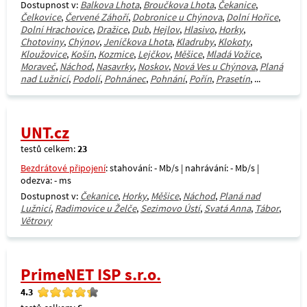
Dostupnost v:
Balkova Lhota
,
Broučkova Lhota
,
Čekanice
,
Čelkovice
,
Červené Záhoří
,
Dobronice u Chýnova
,
Dolní Hořice
,
Dolní Hrachovice
,
Dražice
,
Dub
,
Hejlov
,
Hlasivo
,
Horky
,
Chotoviny
,
Chýnov
,
Jeníčkova Lhota
,
Kladruby
,
Klokoty
,
Kloužovice
,
Košín
,
Kozmice
,
Lejčkov
,
Měšice
,
Mladá Vožice
,
Moraveč
,
Náchod
,
Nasavrky
,
Noskov
,
Nová Ves u Chýnova
,
Planá
nad Lužnicí
,
Podolí
,
Pohnánec
,
Pohnání
,
Pořín
,
Prasetín
, ...
UNT.cz
testů celkem:
23
Bezdrátové připojení
: stahování: - Mb/s | nahrávání: - Mb/s |
odezva: - ms
Dostupnost v:
Čekanice
,
Horky
,
Měšice
,
Náchod
,
Planá nad
Lužnicí
,
Radimovice u Želče
,
Sezimovo Ústí
,
Svatá Anna
,
Tábor
,
Větrovy
PrimeNET ISP s.r.o.
4.3