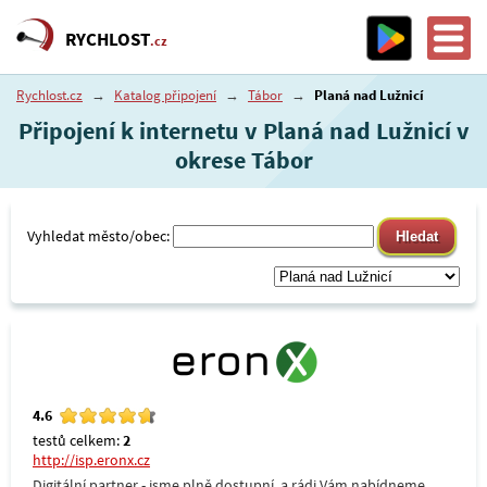
RYCHLOST
.cz
Rychlost.cz
→
Katalog připojení
→
Tábor
→
Planá nad Lužnicí
Připojení k internetu v Planá nad Lužnicí v
okrese Tábor
Vyhledat město/obec:
4.6
testů celkem:
2
http://isp.eronx.cz
Digitální partner - jsme plně dostupní, a rádi Vám nabídneme