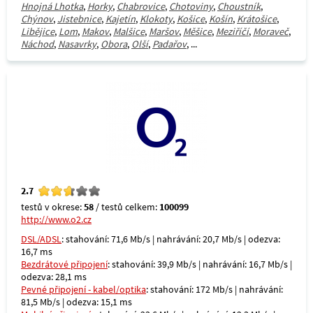
Hnojná Lhotka
,
Horky
,
Chabrovice
,
Chotoviny
,
Choustník
,
Chýnov
,
Jistebnice
,
Kajetín
,
Klokoty
,
Košice
,
Košín
,
Krátošice
,
Libějice
,
Lom
,
Makov
,
Malšice
,
Maršov
,
Měšice
,
Meziříčí
,
Moraveč
,
Náchod
,
Nasavrky
,
Obora
,
Olší
,
Padařov
, ...
2.7
testů v okrese:
58
/ testů celkem:
100099
http://www.o2.cz
DSL/ADSL
: stahování: 71,6 Mb/s | nahrávání: 20,7 Mb/s | odezva:
16,7 ms
Bezdrátové připojení
: stahování: 39,9 Mb/s | nahrávání: 16,7 Mb/s |
odezva: 28,1 ms
Pevné připojení - kabel/optika
: stahování: 172 Mb/s | nahrávání:
81,5 Mb/s | odezva: 15,1 ms