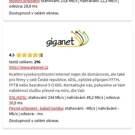
Mobilní připojení
: stahování: 23,6 Mb/s | nahrávání: 12,3 Mb/s |
odezva: 29,9 ms
Dostupnost v celém okrese.
4.5
testů celkem:
296
http://www.giganet.cz
Kvalitní vysokorychlostní internet nejen do domácnosti, ale také
pro firmy v celé České republice. xDSL, optické připojení FFTH,
FFTB nebo bezrátové 5 či 60G. Kontaktujte nás, pokusíme se Vám
nabídnout službu přesně na míru, dle Vaši
DSL/ADSL
: stahování: 234 Mb/s | nahrávání: 49,2 Mb/s | odezva:
10,5 ms
Pevné připojení - kabel/optika
: stahování: - Mb/s | nahrávání: -
Mb/s | odezva: - ms
Dostupnost v celém okrese.