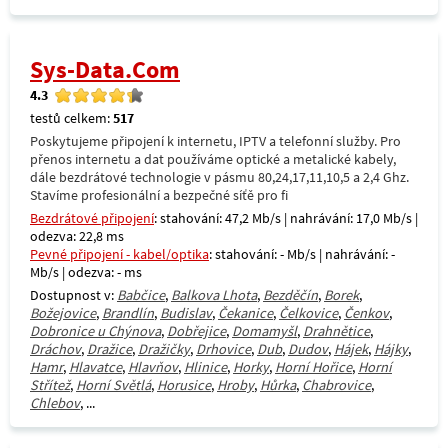
Sys-Data.Com
4.3
testů celkem:
517
Poskytujeme připojení k internetu, IPTV a telefonní služby. Pro
přenos internetu a dat používáme optické a metalické kabely,
dále bezdrátové technologie v pásmu 80,24,17,11,10,5 a 2,4 Ghz.
Stavíme profesionální a bezpečné síťě pro fi
Bezdrátové připojení
: stahování: 47,2 Mb/s | nahrávání: 17,0 Mb/s |
odezva: 22,8 ms
Pevné připojení - kabel/optika
: stahování: - Mb/s | nahrávání: -
Mb/s | odezva: - ms
Dostupnost v:
Babčice
,
Balkova Lhota
,
Bezděčín
,
Borek
,
Božejovice
,
Brandlín
,
Budislav
,
Čekanice
,
Čelkovice
,
Čenkov
,
Dobronice u Chýnova
,
Dobřejice
,
Domamyšl
,
Drahnětice
,
Dráchov
,
Dražice
,
Dražičky
,
Drhovice
,
Dub
,
Dudov
,
Hájek
,
Hájky
,
Hamr
,
Hlavatce
,
Hlavňov
,
Hlinice
,
Horky
,
Horní Hořice
,
Horní
Střítež
,
Horní Světlá
,
Horusice
,
Hroby
,
Hůrka
,
Chabrovice
,
Chlebov
, ...