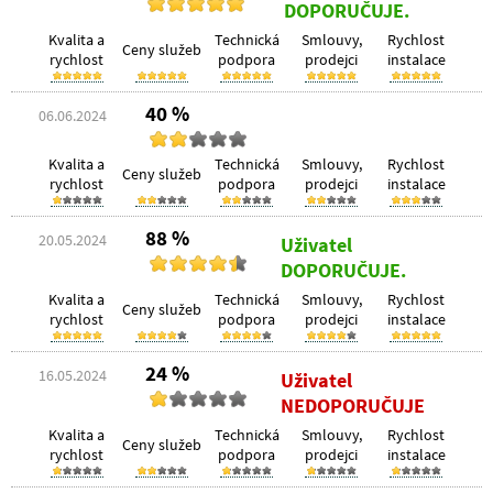
DOPORUČUJE.
Kvalita a
Technická
Smlouvy,
Rychlost
Ceny služeb
rychlost
podpora
prodejci
instalace
40 %
06.06.2024
Kvalita a
Technická
Smlouvy,
Rychlost
Ceny služeb
rychlost
podpora
prodejci
instalace
88 %
20.05.2024
Uživatel
DOPORUČUJE.
Kvalita a
Technická
Smlouvy,
Rychlost
Ceny služeb
rychlost
podpora
prodejci
instalace
24 %
16.05.2024
Uživatel
NEDOPORUČUJE
Kvalita a
Technická
Smlouvy,
Rychlost
Ceny služeb
rychlost
podpora
prodejci
instalace