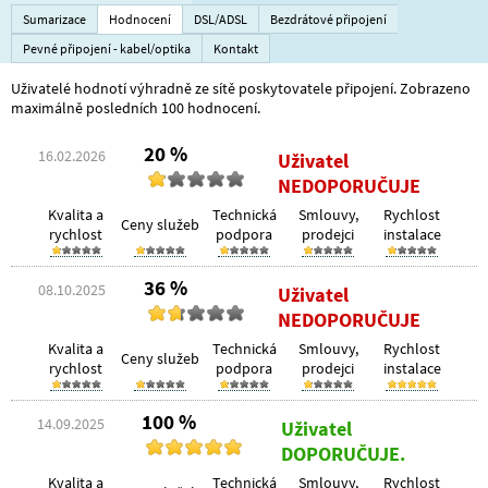
Sumarizace
Hodnocení
DSL/ADSL
Bezdrátové připojení
Pevné připojení - kabel/optika
Kontakt
Uživatelé hodnotí výhradně ze sítě poskytovatele připojení. Zobrazeno
maximálně posledních 100 hodnocení.
20 %
16.02.2026
Uživatel
NEDOPORUČUJE
Kvalita a
Technická
Smlouvy,
Rychlost
Ceny služeb
rychlost
podpora
prodejci
instalace
36 %
08.10.2025
Uživatel
NEDOPORUČUJE
Kvalita a
Technická
Smlouvy,
Rychlost
Ceny služeb
rychlost
podpora
prodejci
instalace
100 %
14.09.2025
Uživatel
DOPORUČUJE.
Kvalita a
Technická
Smlouvy,
Rychlost