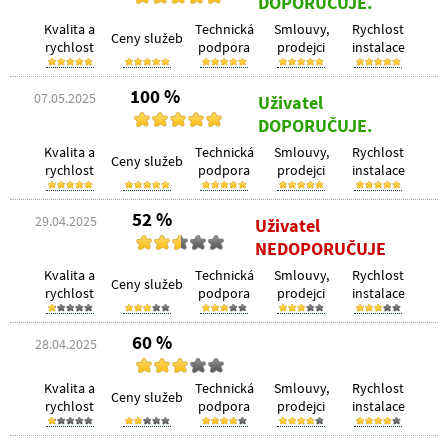
DOPORUČUJE.
Kvalita a
Technická
Smlouvy,
Rychlost
Ceny služeb
rychlost
podpora
prodejci
instalace
100 %
07.05.2025
Uživatel
DOPORUČUJE.
Kvalita a
Technická
Smlouvy,
Rychlost
Ceny služeb
rychlost
podpora
prodejci
instalace
52 %
29.04.2025
Uživatel
NEDOPORUČUJE
Kvalita a
Technická
Smlouvy,
Rychlost
Ceny služeb
rychlost
podpora
prodejci
instalace
60 %
28.04.2025
Kvalita a
Technická
Smlouvy,
Rychlost
Ceny služeb
rychlost
podpora
prodejci
instalace