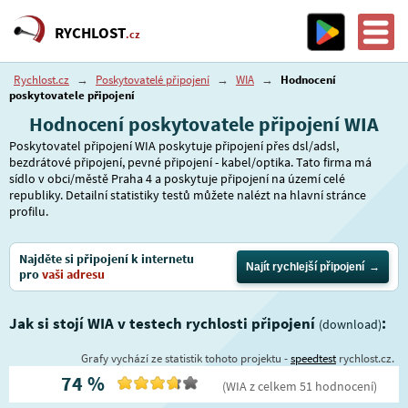
RYCHLOST
.cz
Rychlost.cz
→
Poskytovatelé připojení
→
WIA
→
Hodnocení
poskytovatele připojení
Hodnocení poskytovatele připojení WIA
Poskytovatel připojení WIA poskytuje připojení přes dsl/adsl,
bezdrátové připojení, pevné připojení - kabel/optika. Tato firma má
sídlo v obci/městě Praha 4 a poskytuje připojení na území celé
republiky. Detailní statistiky testů můžete nalézt na hlavní stránce
profilu.
Najděte si připojení k internetu
Najít rychlejší připojení
pro
vaši adresu
Jak si stojí WIA v testech rychlosti připojení
:
(download)
Grafy vychází ze statistik tohoto projektu -
speedtest
rychlost.cz.
74
%
(
WIA
z celkem
51
hodnocení
)