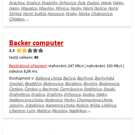
Dráchov
,
Dražice
,
Dražičky
,
Drhovice
,
Dub
,
Dudov
,
Hájek
,
Hájky
,
Hamr
,
Hlavatce
,
Hlavňov
,
Hlinice
,
Horky
,
Horní Hořice
,
Horní
Střítež
,
Horní Světlá
,
Horusice
,
Hroby
,
Hůrka
,
Chabrovice
,
Chlebov
, ...
Backer computer
2.3
testů celkem:
40
Bezdrátové připojení
: stahování: 247 Mb/s | nahrávání: 193 Mb/s |
odezva: 8,06 ms
Dostupnost v:
Balkova Lhota
,
Bečice
,
Bechyně
,
Bechyňská
Smoleč
,
Bezděčín
,
Bežerovice
,
Boratkov
,
Borotín
,
Božejovice
,
Čenkov
,
Čenkov u Bechyně
,
Černýšovice
,
Dobřejice
,
Doubí
,
Drahnětice
,
Dražice
,
Dražičky
,
Drhovice
,
Dudov
,
Hájky
,
Haškovcova Lhota
,
Hodonice
,
Horky
,
Chomoutova Lhota
,
Jezviny
,
Jistebnice
,
Kamenná Lhota
,
Košice
,
Křída
,
Libějice
,
Libenice
,
Lom
,
Malšice
,
Mozolov
,
Nadějkov
, ...