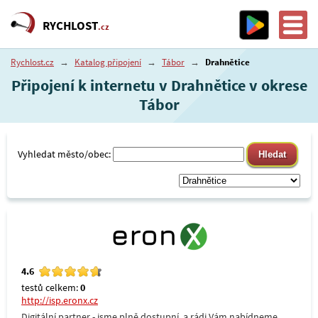
RYCHLOST
.cz
Rychlost.cz
→
Katalog připojení
→
Tábor
→
Drahnětice
Připojení k internetu v Drahnětice v okrese
Tábor
Vyhledat město/obec:
4.6
testů celkem:
0
http://isp.eronx.cz
Digitální partner - jsme plně dostupní, a rádi Vám nabídneme