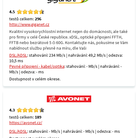
4.5
testů celkem:
296
http://www.giganet.cz
Kvalitní vysokorychlostní internet nejen do domácnosti, ale také
pro firmy v celé České republice. xDSL, optické připojení FFTH,
FFTB nebo bezrátové 5 či 60G. Kontaktujte nás, pokusíme se Vám
nabídnout službu přesně na míru, dle Vaši
DSL/ADSL
: stahování: 234 Mb/s | nahrávání: 49,2 Mb/s | odezva:
10,5 ms
Pevné připojení - kabel/optika
: stahování: - Mb/s | nahrávání: -
Mb/s | odezva: - ms
Dostupnost v celém okrese.
4.3
testů celkem:
189
https://avonet.cz/
DSL/ADSL
: stahování: - Mb/s | nahrávání: - Mb/s | odezva: - ms