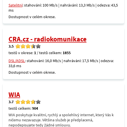
Satelitní
: stahování: 100 Mb/s | nahrávání: 13,3 Mb/s | odezva: 43,5
ms
Dostupnost v celém okrese.
CRA.cz - radiokomunikace
3.5
testů v okrese:
1
/ testů celkem:
1855
DSL/ADSL
: stahování: 16,0 Mb/s | nahrávání: 17,5 Mb/s | odezva:
33,6 ms
Dostupnost v celém okrese.
WIA
3.7
testů celkem:
904
WIA poskytuje kvalitní, rychlý a spolehlivý internet, který Vás k
ničemu nezavazuje. Většina služeb je předplacená,
nepodepisujete tedy žádné smlouvy.