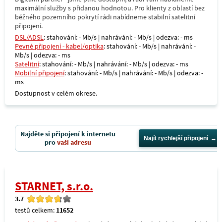
maximální služby s přidanou hodnotou. Pro klienty z oblastí bez
běžného pozemního pokrytí rádi nabídneme stabilní satelitní
připojení.
DSL/ADSL
: stahování: - Mb/s | nahrávání: - Mb/s | odezva: - ms
Pevné připojení - kabel/optika
: stahování: - Mb/s | nahrávání: -
Mb/s | odezva: - ms
Satelitní
: stahování: - Mb/s | nahrávání: - Mb/s | odezva: - ms
Mobilní připojení
: stahování: - Mb/s | nahrávání: - Mb/s | odezva: -
ms
Dostupnost v celém okrese.
Najděte si připojení k internetu
Najít rychlejší připojení
pro
vaši adresu
STARNET, s.r.o.
3.7
testů celkem:
11652