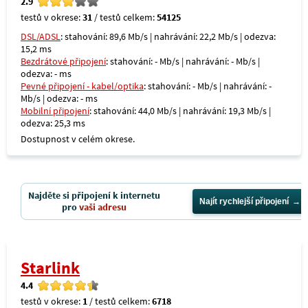
2.9
testů v okrese:
31
/ testů celkem:
54125
DSL/ADSL
: stahování: 89,6 Mb/s | nahrávání: 22,2 Mb/s | odezva:
15,2 ms
Bezdrátové připojení
: stahování: - Mb/s | nahrávání: - Mb/s |
odezva: - ms
Pevné připojení - kabel/optika
: stahování: - Mb/s | nahrávání: -
Mb/s | odezva: - ms
Mobilní připojení
: stahování: 44,0 Mb/s | nahrávání: 19,3 Mb/s |
odezva: 25,3 ms
Dostupnost v celém okrese.
Najděte si připojení k internetu
Najít rychlejší připojení
pro
vaši adresu
Starlink
4.4
testů v okrese:
1
/ testů celkem:
6718