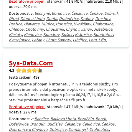
Bezdrátové připojení
: stahování: 41,8 Mb/s | nahrávání: 21,8 Mb/s |
odezva: 20,0 ms
Dostupnost v:
Bechyně
,
Borkovice
,
Čekanice
,
Čenkov
,
Debrník
,
Dírná
,
Dlouhá Lhota
,
Doubí
,
Drahnětice
,
Drahov
,
Dráchov
,
Dražice
,
Hlavatce
,
Hlinice
,
Horusice
,
Hvožďany
,
Chabrovice
,
Chlebov
,
Chotoviny
,
Choustník
,
Chýnov
,
Janov
,
Jistebnice
,
Klečaty
,
Klenovice
,
Komárov
,
Košice
,
Krátošice
,
Kundratice
,
Kvasejovice
,
Lažany
,
Lhota Samoty
,
Libějice
,
Lom
,
Lžín
, ...
Sys-Data.Com
4.3
testů celkem:
497
Poskytujeme připojení k internetu, IPTV a telefonní služby. Pro
přenos internetu a dat používáme optické a metalické kabely,
dále bezdrátové technologie v pásmu 80,24,17,11,10,5 a 2,4 Ghz.
Stavíme profesionální a bezpečné síťě pro fi
Bezdrátové připojení
: stahování: 47,2 Mb/s | nahrávání: 17,0 Mb/s |
odezva: 22,8 ms
Dostupnost v:
Babčice
,
Balkova Lhota
,
Bezděčín
,
Borek
,
Božejovice
,
Brandlín
,
Budislav
,
Čekanice
,
Čelkovice
,
Čenkov
,
Dobronice u Chýnova
,
Dobřejice
,
Domamyšl
,
Drahnětice
,