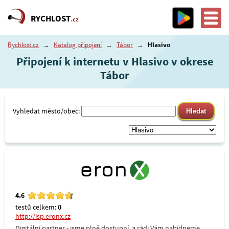
RYCHLOST
.cz
Rychlost.cz
→
Katalog připojení
→
Tábor
→
Hlasivo
Připojení k internetu v Hlasivo v okrese
Tábor
Vyhledat město/obec:
4.6
testů celkem:
0
http://isp.eronx.cz
Digitální partner - jsme plně dostupní, a rádi Vám nabídneme