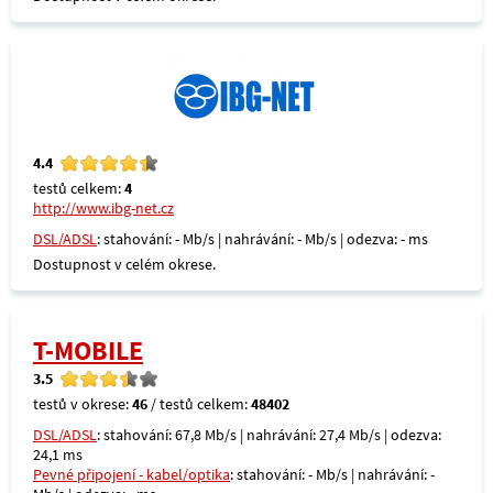
4.4
testů celkem:
4
http://www.ibg-net.cz
DSL/ADSL
: stahování: - Mb/s | nahrávání: - Mb/s | odezva: - ms
Dostupnost v celém okrese.
T-MOBILE
3.5
testů v okrese:
46
/ testů celkem:
48402
DSL/ADSL
: stahování: 67,8 Mb/s | nahrávání: 27,4 Mb/s | odezva:
24,1 ms
Pevné připojení - kabel/optika
: stahování: - Mb/s | nahrávání: -