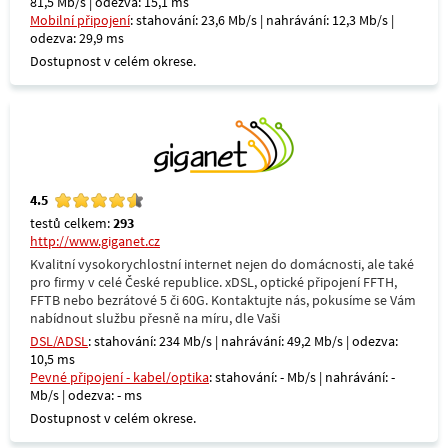
81,5 Mb/s | odezva: 15,1 ms
Mobilní připojení
: stahování: 23,6 Mb/s | nahrávání: 12,3 Mb/s |
odezva: 29,9 ms
Dostupnost v celém okrese.
4.5
testů celkem:
293
http://www.giganet.cz
Kvalitní vysokorychlostní internet nejen do domácnosti, ale také
pro firmy v celé České republice. xDSL, optické připojení FFTH,
FFTB nebo bezrátové 5 či 60G. Kontaktujte nás, pokusíme se Vám
nabídnout službu přesně na míru, dle Vaši
DSL/ADSL
: stahování: 234 Mb/s | nahrávání: 49,2 Mb/s | odezva:
10,5 ms
Pevné připojení - kabel/optika
: stahování: - Mb/s | nahrávání: -
Mb/s | odezva: - ms
Dostupnost v celém okrese.