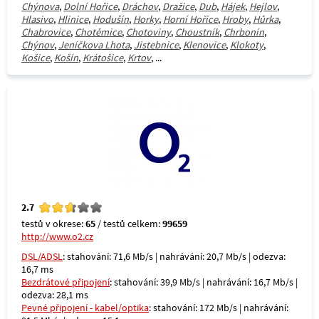
Chýnova
,
Dolní Hořice
,
Dráchov
,
Dražice
,
Dub
,
Hájek
,
Hejlov
,
Hlasivo
,
Hlinice
,
Hodušín
,
Horky
,
Horní Hořice
,
Hroby
,
Hůrka
,
Chabrovice
,
Chotěmice
,
Chotoviny
,
Choustník
,
Chrbonín
,
Chýnov
,
Jeníčkova Lhota
,
Jistebnice
,
Klenovice
,
Klokoty
,
Košice
,
Košín
,
Krátošice
,
Krtov
, ...
2.7
testů v okrese:
65
/ testů celkem:
99659
http://www.o2.cz
DSL/ADSL
: stahování: 71,6 Mb/s | nahrávání: 20,7 Mb/s | odezva:
16,7 ms
Bezdrátové připojení
: stahování: 39,9 Mb/s | nahrávání: 16,7 Mb/s |
odezva: 28,1 ms
Pevné připojení - kabel/optika
: stahování: 172 Mb/s | nahrávání: