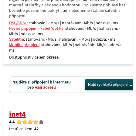
maximální služby s přidanou hodnotou. Pro klienty z oblastí bez
běžného pozemního pokrytí rádi nabídneme stabilní satelitní
připojení.
DSL/ADSL
: stahování: - Mb/s | nahrávání: - Mb/s | odezva: - ms
Pevné připojení - kabel/optika
: stahování: - Mb/s | nahrávání: -
Mb/s | odezva: - ms
Satelitní
: stahování: - Mb/s | nahrávání: - Mb/s | odezva: - ms
Mobilní připojení
: stahování: - Mb/s | nahrávání: - Mb/s | odezva: -
ms
Dostupnost v celém okrese.
Najděte si připojení k internetu
Najít rychlejší připojení
pro
vaši adresu
inet4
4.4
testů celkem:
42