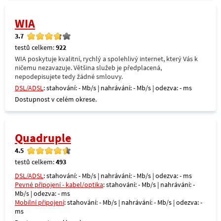
WIA
3.7
testů celkem:
922
WIA poskytuje kvalitní, rychlý a spolehlivý internet, který Vás k
ničemu nezavazuje. Většina služeb je předplacená,
nepodepisujete tedy žádné smlouvy.
DSL/ADSL
: stahování: - Mb/s | nahrávání: - Mb/s | odezva: - ms
Dostupnost v celém okrese.
Quadruple
4.5
testů celkem:
493
DSL/ADSL
: stahování: - Mb/s | nahrávání: - Mb/s | odezva: - ms
Pevné připojení - kabel/optika
: stahování: - Mb/s | nahrávání: -
Mb/s | odezva: - ms
Mobilní připojení
: stahování: - Mb/s | nahrávání: - Mb/s | odezva: -
ms