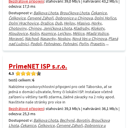
Bezdrátové připojení
: stahování: 39,0 Mb/s | nahrávání: 43,2 Mb/s |
odezva: 17,5 ms
Dostupnost v:
Balkova Lhota
,
Broučkova Lhota
,
Čekanice
,
Čelkovice
,
Červené Záhoří
,
Dobronice u Chýnova
,
Dolní Hořice
,
Dolní Hrachovice
,
Dražice
,
Dub
,
Hejlov
,
Hlasivo
,
Horky
,
Chotoviny
,
Chýnov
,
Jeníčkova Lhota
,
Kladruby
,
Klokoty
,
Kloužovice
,
Košín
,
Kozmice
,
Lejčkov
,
Měšice
,
Mladá Vožice
,
Moraveč
,
Náchod
,
Nasavrky
,
Noskov
,
Nová Ves u Chýnova
,
Planá
nad Lužnicí
,
Podolí
,
Pohnánec
,
Pohnání
,
Pořín
,
Prasetín
, ...
PrimeNET ISP s.r.o.
4.3
testů celkem:
6
Nabízíme vysokorychlostní připojení pro celé Táborsko, ať se
jedná o domácí uživatele, firmy či lokální ISP. Instalace včetně
zařízení u většiny tarifů zdarma, žádné závazky na 2 roky apod.
Navštivte naše stránky pro více in
Bezdrátové připojení
: stahování: 39,3 Mb/s | nahrávání: 36,1 Mb/s |
odezva: 25,3 ms
Dostupnost v:
Balkova Lhota
,
Bechyně
,
Borotín
,
Broučkova
Lhota
,
Čekanice
,
Čelkovice
,
Červené Záhoří
,
Dobronice u