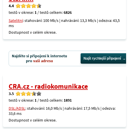
4.4
testů v okrese:
1
/ testů celkem:
6826
Satelitní
: stahování: 100 Mb/s | nahrávání: 13,3 Mb/s | odezva: 43,5
ms
Dostupnost v celém okrese.
Najděte si připojení k internetu
Najít rychlejší připojení
pro
vaši adresu
CRA.cz - radiokomunikace
3.5
testů v okrese:
1
/ testů celkem:
1891
DSL/ADSL
: stahování: 16,0 Mb/s | nahrávání: 17,5 Mb/s | odezva:
33,6 ms
Dostupnost v celém okrese.