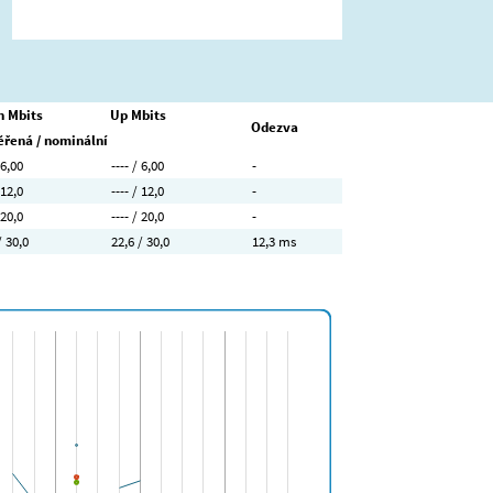
 Mbits
Up Mbits
Odezva
řená / nominální
 6,00
---- / 6,00
-
 12,0
---- / 12,0
-
 20,0
---- / 20,0
-
/ 30,0
22,6 / 30,0
12,3 ms