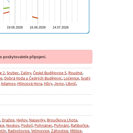
o poskytovatele připojení.
e 2
,
Srubec
,
Zaliny
,
České Budějovice 5
,
Roudné
,
ce
,
Dobrá Voda u Českých Budějovic
,
Ločenice
,
Svatý
,
Adamov
,
Hlincová Hora
,
Hůry
,
Jivno
,
Libníč
,
,
Dražice
,
Hejlov
,
Nasavrky
,
Broučkova Lhota
,
ice
,
Noskov
,
Podolí
,
Pohnánec
,
Pohnání
,
Ratibořice
,
etín
,
Radostovice
,
Velmovice
,
Záhostice
,
Měšice
,