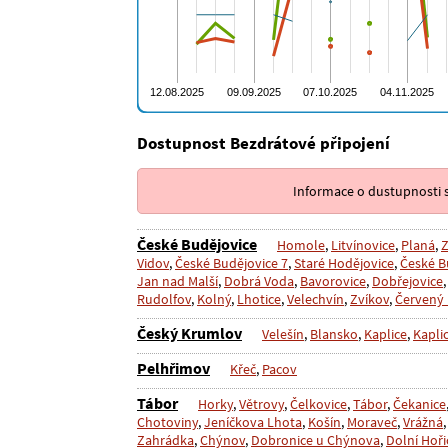
Dostupnost Bezdrátové připojení
Informace o dustupnosti s
České Budějovice
Homole
,
Litvínovice
,
Planá
,
Z
Vidov
,
České Budějovice 7
,
Staré Hodějovice
,
České B
Jan nad Malší
,
Dobrá Voda
,
Bavorovice
,
Dobřejovice
Rudolfov
,
Kolný
,
Lhotice
,
Velechvín
,
Zvíkov
,
Červený 
Český Krumlov
Velešín
,
Blansko
,
Kaplice
,
Kapli
Pelhřimov
Křeč
,
Pacov
Tábor
Horky
,
Větrovy
,
Čelkovice
,
Tábor
,
Čekanice
Chotoviny
,
Jeníčkova Lhota
,
Košín
,
Moraveč
,
Vrážná
Zahrádka
,
Chýnov
,
Dobronice u Chýnova
,
Dolní Hoři