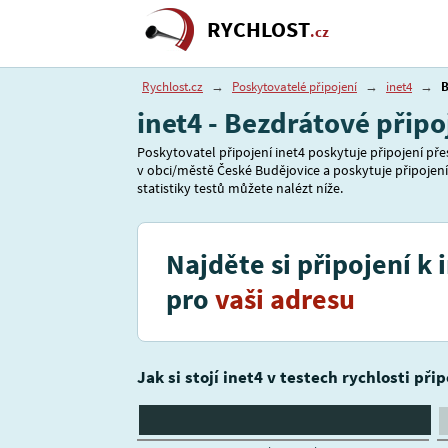
RYCHLOST
.cz
Rychlost.cz
→
Poskytovatelé připojení
→
inet4
→
B
inet4 - Bezdrátové připo
Poskytovatel připojení inet4 poskytuje připojení pře
v obci/městě České Budějovice a poskytuje připojení
statistiky testů můžete nalézt níže.
Najděte si připojení k 
pro
vaši adresu
Jak si stojí inet4 v testech rychlosti při