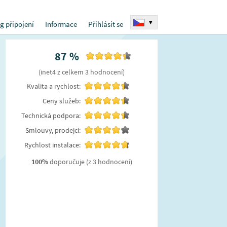
▾
g připojení
Informace
Přihlásit se
87
%
(
inet4
z celkem
3
hodnocení
)
Kvalita a rychlost:
Ceny služeb:
Technická podpora:
Smlouvy, prodejci:
Rychlost instalace:
100
%
doporučuje
(z 3 hodnocení)