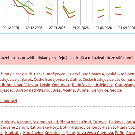
lužeb jsou zpravidla získány z veřejných zdrojů a od uživatelů ze sítě danéh
ávraty
,
Černý Dub
,
České Budějovice 1
,
České Budějovice 4
,
České Budějovic
udějovice 6
,
Borek
,
České Budějovice 3
,
Úsilné
,
České Budějovice 20
,
Komaři
,
Hluboká nad Vltavou
,
Hosín
,
Opatovice
,
Radošovice
,
Hrdějovice
,
Chotýčany
Újezdec
,
Boršov nad Vltavou
,
Březí
,
Včelná
,
Dubné
,
Křenovice
,
Sedlce
ce-nádraží
,
Klokoty
,
Náchod
,
Sezimovo Ústí
,
Planá nad Lužnicí
,
Turovec
,
Balkova Lhota
,
Červené Záhoří
,
Ratibořské Hory
,
Dolní Hrachovice
,
Dub
,
Hlasivo
,
Mladá Vož
ce
,
Kladruby
,
Kloužovice
,
Kozmice
,
Lejčkov
,
Nová Ves u Chýnova
,
Pořín
,
Pras