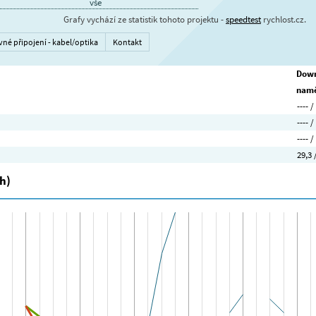
vše
Grafy vychází ze statistik tohoto projektu -
speedtest
rychlost.cz.
vné připojení - kabel/optika
Kontakt
Down
namě
---- /
---- /
---- /
29,3 
h)