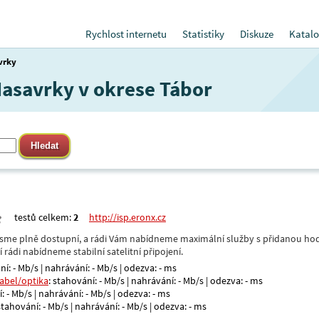
Rychlost internetu
Statistiky
Diskuze
Katalo
vrky
Nasavrky v okrese Tábor
testů celkem:
2
http://isp.eronx.cz
- jsme plně dostupní, a rádi Vám nabídneme maximální služby s přidanou hod
rádi nabídneme stabilní satelitní připojení.
ní: - Mb/s | nahrávání: - Mb/s | odezva: - ms
kabel/optika
: stahování: - Mb/s | nahrávání: - Mb/s | odezva: - ms
: - Mb/s | nahrávání: - Mb/s | odezva: - ms
 stahování: - Mb/s | nahrávání: - Mb/s | odezva: - ms