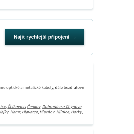
Najít rychlejší připojení
áme optické a metalické kabely, dále bezdrátové
ice
,
Čelkovice
,
Čenkov
,
Dobronice u Chýnova
,
Hájky
,
Hamr
,
Hlavatce
,
Hlavňov
,
Hlinice
,
Horky
,