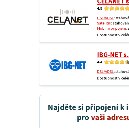
CELANET sp
4.9
DSL/ADSL
: stahová
Satelitní
: stahování
Mobilní připojení
:
Dostupnost v celé
IBG-NET s.
4.4
DSL/ADSL
: stahová
Dostupnost v celé
Najděte si připojení k 
pro
vaši adres