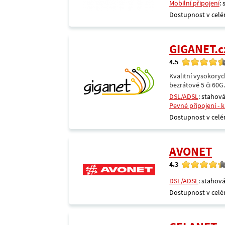
Mobilní připojení
:
Dostupnost v celé
GIGANET.c
4.5
Kvalitní vysokoryc
bezrátové 5 či 60G
DSL/ADSL
: stahová
Pevné připojení - 
Dostupnost v celé
AVONET
4.3
DSL/ADSL
: stahová
Dostupnost v celé