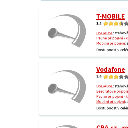
T-MOBILE
3.5
DSL/ADSL
: stahová
Pevné připojení - 
Mobilní připojení
:
Dostupnost v celé
Vodafone
2.9
DSL/ADSL
: stahová
Bezdrátové připoj
Pevné připojení - 
Mobilní připojení
:
Dostupnost v celé
CRA.cz - 