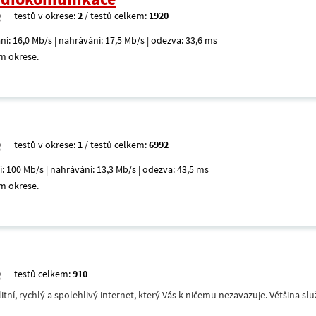
testů v okrese:
2
/ testů celkem:
1920
ní: 16,0 Mb/s | nahrávání: 17,5 Mb/s | odezva: 33,6 ms
m okrese.
testů v okrese:
1
/ testů celkem:
6992
í: 100 Mb/s | nahrávání: 13,3 Mb/s | odezva: 43,5 ms
m okrese.
testů celkem:
910
itní, rychlý a spolehlivý internet, který Vás k ničemu nezavazuje. Většina s