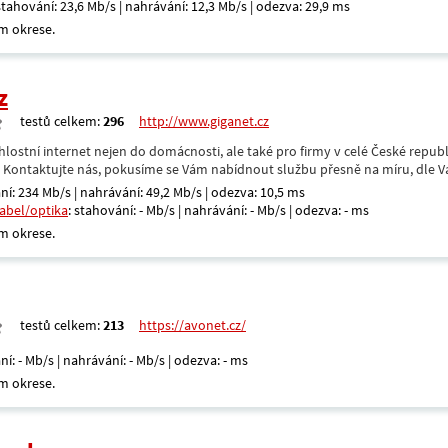
 stahování: 23,6 Mb/s | nahrávání: 12,3 Mb/s | odezva: 29,9 ms
m okrese.
z
testů celkem:
296
http://www.giganet.cz
hlostní internet nejen do domácnosti, ale také pro firmy v celé České repub
. Kontaktujte nás, pokusíme se Vám nabídnout službu přesně na míru, dle V
ní: 234 Mb/s | nahrávání: 49,2 Mb/s | odezva: 10,5 ms
kabel/optika
: stahování: - Mb/s | nahrávání: - Mb/s | odezva: - ms
m okrese.
testů celkem:
213
https://avonet.cz/
ní: - Mb/s | nahrávání: - Mb/s | odezva: - ms
m okrese.