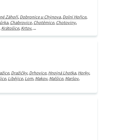
né Záhoří
,
Dobronice u Chýnova
,
Dolní Hořice
,
ůrka
,
Chabrovice
,
Chotěmice
,
Chotoviny
,
,
Krátošice
,
Krtov
, ...
ažice
,
Dražičky
,
Drhovice
,
Hnojná Lhotka
,
Horky
,
ice
,
Libějice
,
Lom
,
Makov
,
Malšice
,
Maršov
,