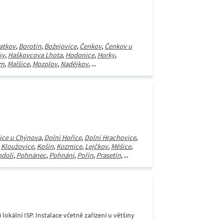
atkov
,
Borotín
,
Božejovice
,
Čenkov
,
Čenkov u
ky
,
Haškovcova Lhota
,
Hodonice
,
Horky
,
m
,
Malšice
,
Mozolov
,
Nadějkov
, ...
ice u Chýnova
,
Dolní Hořice
,
Dolní Hrachovice
,
,
Kloužovice
,
Košín
,
Kozmice
,
Lejčkov
,
Měšice
,
odolí
,
Pohnánec
,
Pohnání
,
Pořín
,
Prasetín
, ...
lokální ISP. Instalace včetně zařízení u většiny