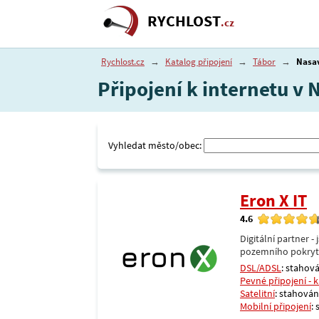
RYCHLOST
.cz
Rychlost.cz
→
Katalog připojení
→
Tábor
→
Nasa
Připojení k internetu v 
Vyhledat město/obec:
Eron X IT
4.6
Digitální partner 
pozemního pokrytí 
DSL/ADSL
: stahová
Pevné připojení - 
Satelitní
: stahování
Mobilní připojení
: