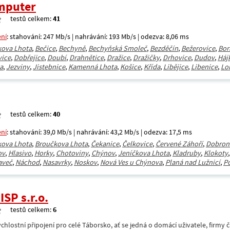
mputer
testů celkem:
41
ení
: stahování: 247 Mb/s | nahrávání: 193 Mb/s | odezva: 8,06 ms
kova Lhota
,
Bečice
,
Bechyně
,
Bechyňská Smoleč
,
Bezděčín
,
Bežerovice
,
Bor
vice
,
Dobřejice
,
Doubí
,
Drahnětice
,
Dražice
,
Dražičky
,
Drhovice
,
Dudov
,
Háj
a
,
Jezviny
,
Jistebnice
,
Kamenná Lhota
,
Košice
,
Křída
,
Libějice
,
Libenice
,
Lo
testů celkem:
40
ení
: stahování: 39,0 Mb/s | nahrávání: 43,2 Mb/s | odezva: 17,5 ms
kova Lhota
,
Broučkova Lhota
,
Čekanice
,
Čelkovice
,
Červené Záhoří
,
Dobron
ov
,
Hlasivo
,
Horky
,
Chotoviny
,
Chýnov
,
Jeníčkova Lhota
,
Kladruby
,
Klokoty
aveč
,
Náchod
,
Nasavrky
,
Noskov
,
Nová Ves u Chýnova
,
Planá nad Lužnicí
,
P
SP s.r.o.
testů celkem:
6
lostní připojení pro celé Táborsko, ať se jedná o domácí uživatele, firmy či 