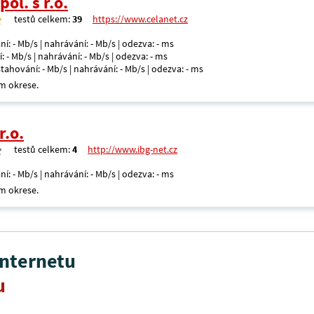
ol. s r.o.
testů celkem:
39
https://www.celanet.cz
ní: - Mb/s | nahrávání: - Mb/s | odezva: - ms
: - Mb/s | nahrávání: - Mb/s | odezva: - ms
 stahování: - Mb/s | nahrávání: - Mb/s | odezva: - ms
m okrese.
r.o.
testů celkem:
4
http://www.ibg-net.cz
ní: - Mb/s | nahrávání: - Mb/s | odezva: - ms
m okrese.
internetu
u