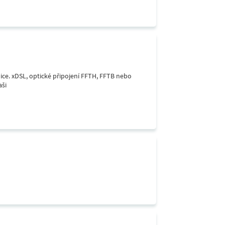
lice. xDSL, optické připojení FFTH, FFTB nebo
aši