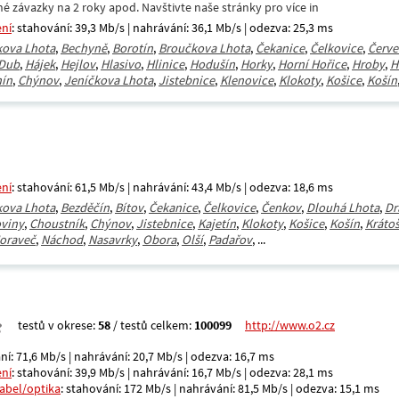
né závazky na 2 roky apod. Navštivte naše stránky pro více in
ení
: stahování: 39,3 Mb/s | nahrávání: 36,1 Mb/s | odezva: 25,3 ms
kova Lhota
,
Bechyně
,
Borotín
,
Broučkova Lhota
,
Čekanice
,
Čelkovice
,
Červe
Dub
,
Hájek
,
Hejlov
,
Hlasivo
,
Hlinice
,
Hodušín
,
Horky
,
Horní Hořice
,
Hroby
,
H
ín
,
Chýnov
,
Jeníčkova Lhota
,
Jistebnice
,
Klenovice
,
Klokoty
,
Košice
,
Košín
ení
: stahování: 61,5 Mb/s | nahrávání: 43,4 Mb/s | odezva: 18,6 ms
kova Lhota
,
Bezděčín
,
Bítov
,
Čekanice
,
Čelkovice
,
Čenkov
,
Dlouhá Lhota
,
Dr
viny
,
Choustník
,
Chýnov
,
Jistebnice
,
Kajetín
,
Klokoty
,
Košice
,
Košín
,
Krátoš
oraveč
,
Náchod
,
Nasavrky
,
Obora
,
Olší
,
Padařov
, ...
testů v okrese:
58
/ testů celkem:
100099
http://www.o2.cz
ní: 71,6 Mb/s | nahrávání: 20,7 Mb/s | odezva: 16,7 ms
ení
: stahování: 39,9 Mb/s | nahrávání: 16,7 Mb/s | odezva: 28,1 ms
kabel/optika
: stahování: 172 Mb/s | nahrávání: 81,5 Mb/s | odezva: 15,1 ms