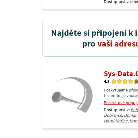
Dostupnost v celé
Najděte si připojení k 
pro
vaši adres
Sys-Data
4.3
Poskytujeme připoj
technologie v pásm
Bezdrátové připoj
Dostupnost v:
Bab
Dobřejice
,
Domam
Horní Hořice
,
Horn