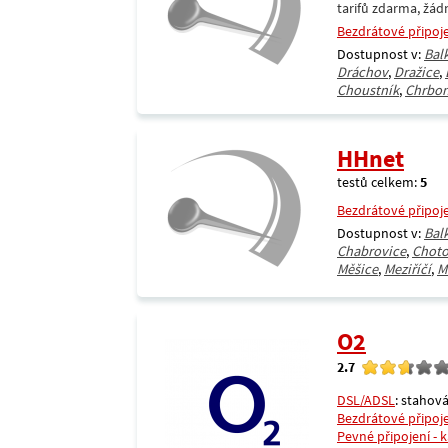
tarifů zdarma, žád
Bezdrátové připoj
Dostupnost v:
Bal
Dráchov
,
Dražice
,
Choustník
,
Chrbon
HHnet
testů celkem:
5
Bezdrátové připoj
Dostupnost v:
Bal
Chabrovice
,
Choto
Měšice
,
Meziříčí
,
M
O2
2.7
DSL/ADSL
: stahová
Bezdrátové připoj
Pevné připojení - 