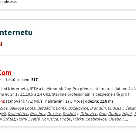
m okrese.
internetu
u
.Com
testů celkem:
517
ení k internetu, IPTV a telefonní služby. Pro přenos internetu a dat použív
u 80,24,17,11,10,5 a 2,4 Ghz. Stavíme profesionální a bezpečné síťě pro fi
ení
: stahování: 47,2 Mb/s | nahrávání: 17,0 Mb/s | odezva: 22,8 ms
čice
,
Balkova Lhota
,
Bezděčín
,
Borek
,
Božejovice
,
Brandlín
,
Budislav
,
Čekan
yšl
,
Drahnětice
,
Dráchov
,
Dražice
,
Dražičky
,
Drhovice
,
Dub
,
Dudov
,
Hájek
,
í Střítež
,
Horní Světlá
,
Horusice
,
Hroby
,
Hůrka
,
Chabrovice
,
Chlebov
, ...