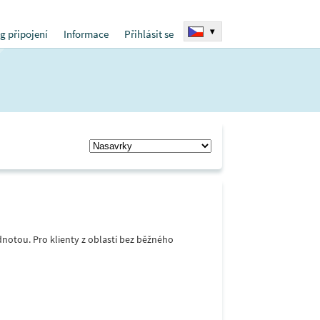
▾
g připojení
Informace
Přihlásit se
notou. Pro klienty z oblastí bez běžného