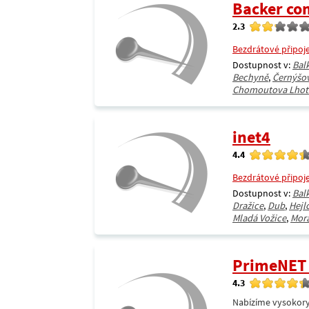
Backer co
2.3
Bezdrátové připoj
Dostupnost v:
Bal
Bechyně
,
Černýšo
Chomoutova Lhot
inet4
4.4
Bezdrátové připoj
Dostupnost v:
Bal
Dražice
,
Dub
,
Hejl
Mladá Vožice
,
Mor
PrimeNET I
4.3
Nabízíme vysokorych