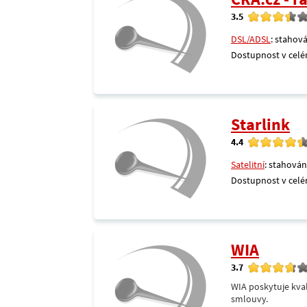
3.5
DSL/ADSL
: stahová
Dostupnost v celé
Starlink
4.4
Satelitní
: stahován
Dostupnost v celé
WIA
3.7
WIA poskytuje kval
smlouvy.