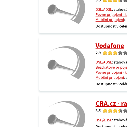
DSL/ADSL
: stahová
Pevné připojení - 
Mobilní připojení
:
Dostupnost v celé
Vodafone
2.9
DSL/ADSL
: stahová
Bezdrátové připoj
Pevné připojení - 
Mobilní připojení
:
Dostupnost v celé
CRA.cz - 
3.5
DSL/ADSL
: stahová
Dostupnost v celé