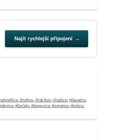
Najít rychlejší připojení
rahnětice
,
Drahov
,
Dráchov
,
Dražice
,
Hlavatce
,
tebnice
,
Klečaty
,
Klenovice
,
Komárov
,
Košice
,