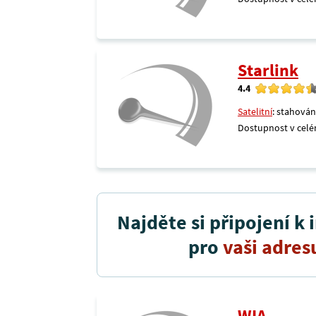
Starlink
4.4
Satelitní
: stahován
Dostupnost v celé
Najděte si připojení k 
pro
vaši adres
WIA