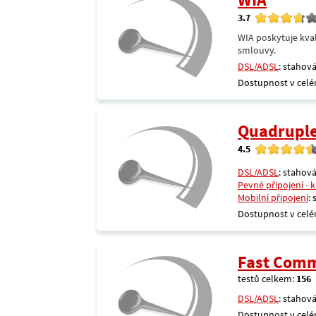
3.7
WIA poskytuje kval
smlouvy.
DSL/ADSL
: stahová
Dostupnost v celé
Quadrupl
4.5
DSL/ADSL
: stahová
Pevné připojení - 
Mobilní připojení
:
Dostupnost v celé
Fast Comm
testů celkem:
156
DSL/ADSL
: stahová
Dostupnost v celé