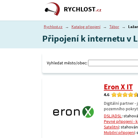
RYCHLOST
.cz
Rychlost.cz
→
Katalog připojení
→
Tábor
→
Laža
Připojení k internetu v 
Vyhledat město/obec:
Eron X IT
4.6
Digitální partner 
pozemního pokrytí 
DSL/ADSL
: stahová
Pevné připojení - 
Satelitní
: stahování
Mobilní připojení
: