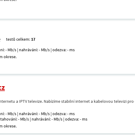
testů celkem:
17
ní: - Mb/s | nahrávání: - Mb/s | odezva: - ms
m okrese.
cz
nternetu a IPTV televize. Nabízíme stabilní internet a kabelovou televizi pr
ní: - Mb/s | nahrávání: - Mb/s | odezva: - ms
 stahování: - Mb/s | nahrávání: - Mb/s | odezva: - ms
m okrese.