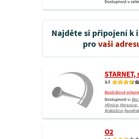
Dostupnost v celé
Najděte si připojení k 
pro
vaši adres
STARNET, s
3.7
Bezdrátové připoj
Dostupnost v:
Bec
Hlinice
,
Horusice
,
Krátošice
,
Kundrat
O2