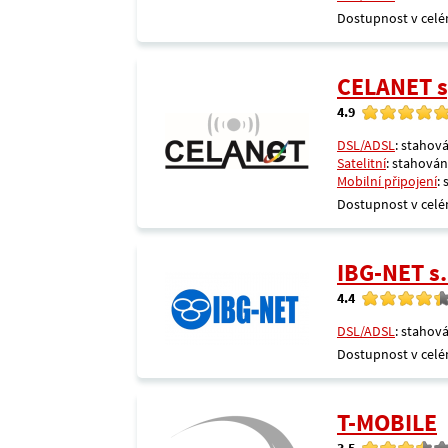
Dostupnost v celé
CELANET sp
4.9
DSL/ADSL
: stahová
Satelitní
: stahování
Mobilní připojení
:
Dostupnost v celé
IBG-NET s.
4.4
DSL/ADSL
: stahová
Dostupnost v celé
T-MOBILE
3.5