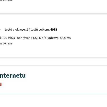
testů v okrese:
1
/ testů celkem:
6992
í: 100 Mb/s | nahrávání: 13,3 Mb/s | odezva: 43,5 ms
m okrese.
internetu
u