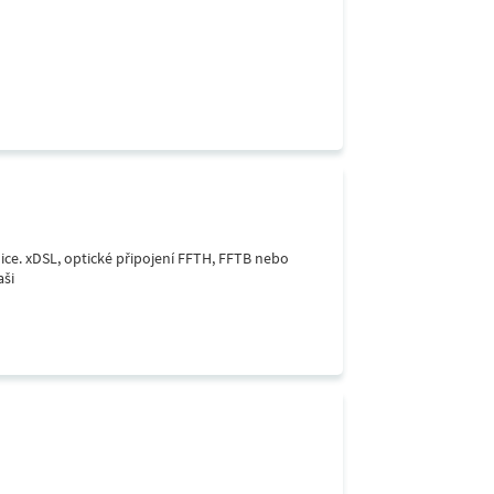
lice. xDSL, optické připojení FFTH, FFTB nebo
aši