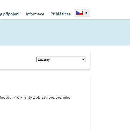
▾
g připojení
Informace
Přihlásit se
notou. Pro klienty z oblastí bez běžného