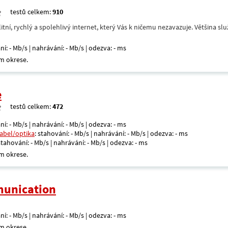
testů celkem:
910
itní, rychlý a spolehlivý internet, který Vás k ničemu nezavazuje. Většina s
ní: - Mb/s | nahrávání: - Mb/s | odezva: - ms
m okrese.
e
testů celkem:
472
ní: - Mb/s | nahrávání: - Mb/s | odezva: - ms
kabel/optika
: stahování: - Mb/s | nahrávání: - Mb/s | odezva: - ms
 stahování: - Mb/s | nahrávání: - Mb/s | odezva: - ms
m okrese.
unication
ní: - Mb/s | nahrávání: - Mb/s | odezva: - ms
m okrese.