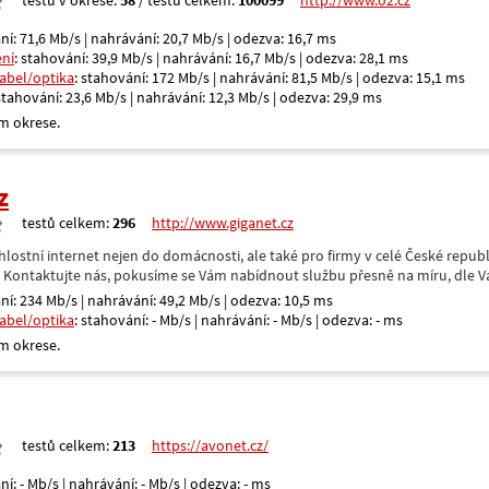
testů v okrese:
58
/ testů celkem:
100099
http://www.o2.cz
ní: 71,6 Mb/s | nahrávání: 20,7 Mb/s | odezva: 16,7 ms
ení
: stahování: 39,9 Mb/s | nahrávání: 16,7 Mb/s | odezva: 28,1 ms
kabel/optika
: stahování: 172 Mb/s | nahrávání: 81,5 Mb/s | odezva: 15,1 ms
 stahování: 23,6 Mb/s | nahrávání: 12,3 Mb/s | odezva: 29,9 ms
m okrese.
z
testů celkem:
296
http://www.giganet.cz
hlostní internet nejen do domácnosti, ale také pro firmy v celé České repub
. Kontaktujte nás, pokusíme se Vám nabídnout službu přesně na míru, dle V
ní: 234 Mb/s | nahrávání: 49,2 Mb/s | odezva: 10,5 ms
kabel/optika
: stahování: - Mb/s | nahrávání: - Mb/s | odezva: - ms
m okrese.
testů celkem:
213
https://avonet.cz/
ní: - Mb/s | nahrávání: - Mb/s | odezva: - ms