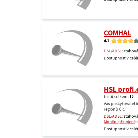
COMHAL
4.2
DSL/ADSL
: stahová
Dostupnost v celé
HSL profi.
testů celkem:
12
Váš poskytovatel i
regionů ČR.
DSL/ADSL
: stahová
Mobilní připojení
:
Dostupnost v celé