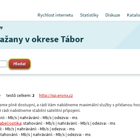
Rychlost internetu
Statistiky
Diskuze
Katalo
ny
Lažany v okrese Tábor
testů celkem:
2
http://isp.eronx.cz
- jsme plně dostupní, a rádi Vám nabídneme maximální služby s přidanou hod
rádi nabídneme stabilní satelitní připojení.
ní: - Mb/s | nahrávání: - Mb/s | odezva: - ms
kabel/optika
: stahování: - Mb/s | nahrávání: - Mb/s | odezva: - ms
: - Mb/s | nahrávání: - Mb/s | odezva: - ms
 stahování: - Mb/s | nahrávání: - Mb/s | odezva: - ms