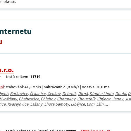
m okrese.
internetu
u
.r.o.
testů celkem:
11719
ení
: stahování: 41,8 Mb/s | nahrávání: 21,8 Mb/s | odezva: 20,0 ms
hyně
,
Borkovice
,
Čekanice
,
Čenkov
,
Debrník
,
Dírná
,
Dlouhá Lhota
,
Doubí
,
D
Hvožďany
,
Chabrovice
,
Chlebov
,
Chotoviny
,
Choustník
,
Chýnov
,
Janov
,
Jis
ice
,
Kvasejovice
,
Lažany
,
Lhota Samoty
,
Libějice
,
Lom
,
Lžín
, ...