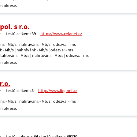
m okrese.
ol. s r.o.
testů celkem:
39
https://www.celanet.cz
ní: - Mb/s | nahrávání: - Mb/s | odezva: - ms
: - Mb/s | nahrávání: - Mb/s | odezva: - ms
 stahování: - Mb/s | nahrávání: - Mb/s | odezva: - ms
m okrese.
r.o.
testů celkem:
4
http://www.ibg-net.cz
ní: - Mb/s | nahrávání: - Mb/s | odezva: - ms
m okrese.
testů v okrese:
44
/ testů celkem:
49130