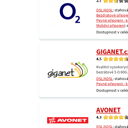
2.7
DSL/ADSL
: stahová
Bezdrátové připoj
Pevné připojení - 
Mobilní připojení
:
Dostupnost v celé
GIGANET.c
4.5
Kvalitní vysokoryc
bezrátové 5 či 60G
DSL/ADSL
: stahová
Pevné připojení - 
Dostupnost v celé
AVONET
4.3
DSL/ADSL
: stahová