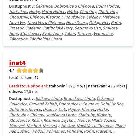
Dostupnost v:
Čekanice
,
Dobronice u Chýnova
,
Dolní Hořice
,
Hartvíkov
,
Horky
,
Horní Hořice
,
Hůrka
,
Chotčiny
,
Chotoviny
,
Choustník
,
Chýnov
,
Kladruby
,
Kloužovice
,
Lejčkov
,
Mašovice
,
Nová Ves
,
Nová Ves u Chýnova
,
Nové Dvory
,
Oblajovice
,
Pořín
,
Prasetín
,
Radenín
,
Ratibořské Hory
,
Sezimovo Ústí
,
Smilovy
Hory
,
Stojslavice
,
Svatá Anna
,
Tábor
,
Turovec
,
Velmovice
,
Záhostice
,
Zárybničná Lhota
inet4
4.4
testů celkem:
42
Bezdrátové připojení
: stahování: 39,0 Mb/s | nahrávání: 43,2 Mb/s |
odezva: 17,5 ms
Dostupnost v:
Balkova Lhota
,
Broučkova Lhota
,
Čekanice
,
Čelkovice
,
Červené Záhoří
,
Dobronice u Chýnova
,
Dolní Hořice
,
Dolní Hrachovice
,
Dražice
,
Dub
,
Hejlov
,
Hlasivo
,
Horky
,
Chotoviny
,
Chýnov
,
Jeníčkova Lhota
,
Kladruby
,
Klokoty
,
Kloužovice
,
Košín
,
Kozmice
,
Lejčkov
,
Měšice
,
Mladá Vožice
,
Moraveč
,
Náchod
,
Nasavrky
,
Noskov
,
Nová Ves u Chýnova
,
Planá
nad Lužnicí
,
Podolí
,
Pohnánec
,
Pohnání
,
Pořín
,
Prasetín
, ...