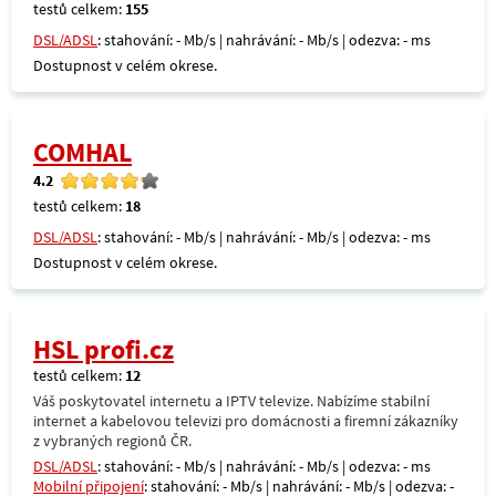
testů celkem:
155
DSL/ADSL
: stahování: - Mb/s | nahrávání: - Mb/s | odezva: - ms
Dostupnost v celém okrese.
COMHAL
4.2
testů celkem:
18
DSL/ADSL
: stahování: - Mb/s | nahrávání: - Mb/s | odezva: - ms
Dostupnost v celém okrese.
HSL profi.cz
testů celkem:
12
Váš poskytovatel internetu a IPTV televize. Nabízíme stabilní
internet a kabelovou televizi pro domácnosti a firemní zákazníky
z vybraných regionů ČR.
DSL/ADSL
: stahování: - Mb/s | nahrávání: - Mb/s | odezva: - ms
Mobilní připojení
: stahování: - Mb/s | nahrávání: - Mb/s | odezva: -