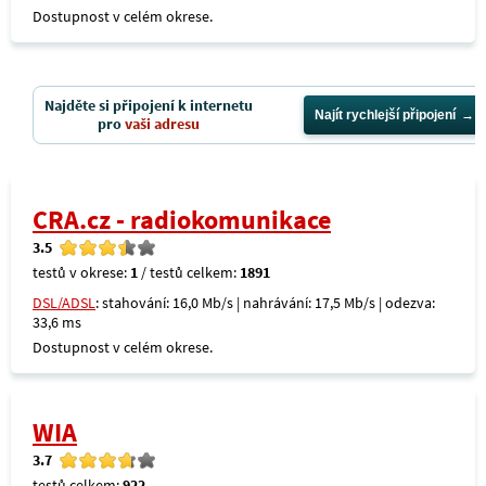
Dostupnost v celém okrese.
Najděte si připojení k internetu
Najít rychlejší připojení
pro
vaši adresu
CRA.cz - radiokomunikace
3.5
testů v okrese:
1
/ testů celkem:
1891
DSL/ADSL
: stahování: 16,0 Mb/s | nahrávání: 17,5 Mb/s | odezva:
33,6 ms
Dostupnost v celém okrese.
WIA
3.7
testů celkem:
922