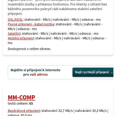
maximální služby s přidanou hodnotou. Pro klienty z oblastí bez
běžného pozemního pokrytí rádi nabídneme stabilní satelitní
připojení.
DSL/ADSL
: stahování: - Mb/s | nahrávání: - Mb/s | odezva: - ms
Pevné připojení - kabel/optika
: stahování: - Mb/s | nahrávání: -
Mb/s | odezva: - ms
Satelitní
: stahování: - Mb/s | nahrávání: - Mb/s | odezva: - ms
Mobilní připojení
: stahování: - Mb/s | nahrávání: - Mb/s | odezva: -
ms
Dostupnost v celém okrese.
Najděte si připojení k internetu
Najít rychlejší připojení
pro
vaši adresu
MM-COMP
testů celkem:
65
Bezdrátové připojení
: stahování: 32,7 Mb/s | nahrávání: 35,3 Mb/s |
odezva: 30,0 ms