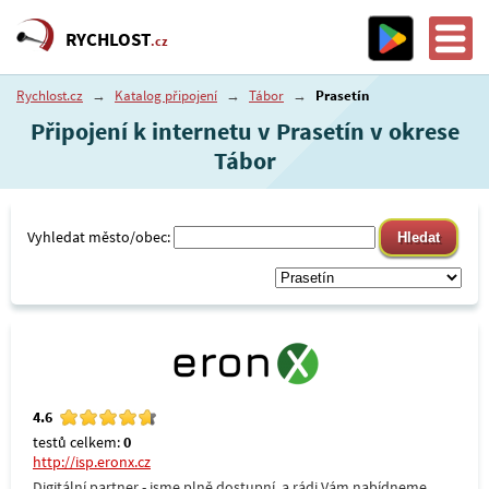
RYCHLOST
.cz
Rychlost.cz
→
Katalog připojení
→
Tábor
→
Prasetín
Připojení k internetu v Prasetín v okrese
Tábor
Vyhledat město/obec:
4.6
testů celkem:
0
http://isp.eronx.cz
Digitální partner - jsme plně dostupní, a rádi Vám nabídneme