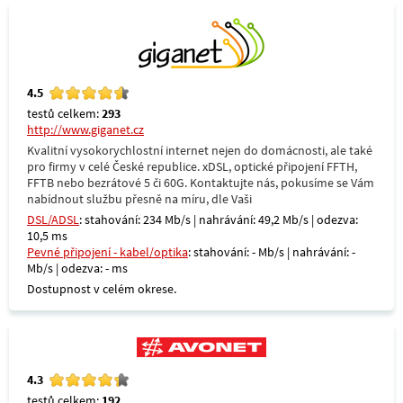
4.5
testů celkem:
293
http://www.giganet.cz
Kvalitní vysokorychlostní internet nejen do domácnosti, ale také
pro firmy v celé České republice. xDSL, optické připojení FFTH,
FFTB nebo bezrátové 5 či 60G. Kontaktujte nás, pokusíme se Vám
nabídnout službu přesně na míru, dle Vaši
DSL/ADSL
: stahování: 234 Mb/s | nahrávání: 49,2 Mb/s | odezva:
10,5 ms
Pevné připojení - kabel/optika
: stahování: - Mb/s | nahrávání: -
Mb/s | odezva: - ms
Dostupnost v celém okrese.
4.3
testů celkem:
192