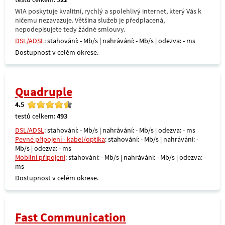
WIA poskytuje kvalitní, rychlý a spolehlivý internet, který Vás k
ničemu nezavazuje. Většina služeb je předplacená,
nepodepisujete tedy žádné smlouvy.
DSL/ADSL
: stahování: - Mb/s | nahrávání: - Mb/s | odezva: - ms
Dostupnost v celém okrese.
Quadruple
4.5
testů celkem:
493
DSL/ADSL
: stahování: - Mb/s | nahrávání: - Mb/s | odezva: - ms
Pevné připojení - kabel/optika
: stahování: - Mb/s | nahrávání: -
Mb/s | odezva: - ms
Mobilní připojení
: stahování: - Mb/s | nahrávání: - Mb/s | odezva: -
ms
Dostupnost v celém okrese.
Fast Communication