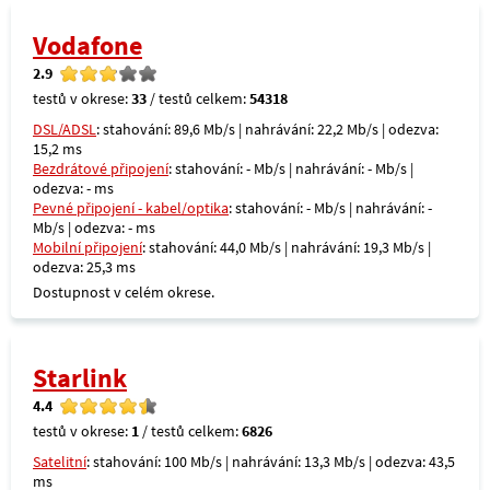
Vodafone
2.9
testů v okrese:
33
/ testů celkem:
54318
DSL/ADSL
: stahování: 89,6 Mb/s | nahrávání: 22,2 Mb/s | odezva:
15,2 ms
Bezdrátové připojení
: stahování: - Mb/s | nahrávání: - Mb/s |
odezva: - ms
Pevné připojení - kabel/optika
: stahování: - Mb/s | nahrávání: -
Mb/s | odezva: - ms
Mobilní připojení
: stahování: 44,0 Mb/s | nahrávání: 19,3 Mb/s |
odezva: 25,3 ms
Dostupnost v celém okrese.
Starlink
4.4
testů v okrese:
1
/ testů celkem:
6826
Satelitní
: stahování: 100 Mb/s | nahrávání: 13,3 Mb/s | odezva: 43,5
ms