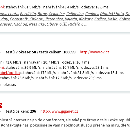
ení
: stahování: 61,5 Mb/s | nahrávání: 43,4 Mb/s | odezva: 18,6 ms
kova Lhota
,
Bezděčín
,
Bítov
,
Čekanice
,
Čelkovice
,
Čenkov
,
Dlouhá Lhota
,
Dr
viny
,
Choustník
,
Chýnov
,
Jistebnice
,
Kajetín
,
Klokoty
,
Košice
,
Košín
,
Krátoš
oraveč
,
Náchod
,
Nasavrky
,
Obora
,
Olší
,
Padařov
, ...
testů v okrese:
58
/ testů celkem:
100099
http://www.o2.cz
ní: 71,6 Mb/s | nahrávání: 20,7 Mb/s | odezva: 16,7 ms
ení
: stahování: 39,9 Mb/s | nahrávání: 16,7 Mb/s | odezva: 28,1 ms
kabel/optika
: stahování: 172 Mb/s | nahrávání: 81,5 Mb/s | odezva: 15,1 ms
 stahování: 23,6 Mb/s | nahrávání: 12,3 Mb/s | odezva: 29,9 ms
m okrese.
z
testů celkem:
296
http://www.giganet.cz
hlostní internet nejen do domácnosti, ale také pro firmy v celé České repub
. Kontaktujte nás, pokusíme se Vám nabídnout službu přesně na míru, dle V