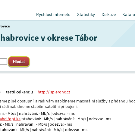
Rychlost internetu
Statistiky
Diskuze
Katalo
rovice
Chabrovice v okrese Tábor
testů celkem:
2
http://isp.eronx.cz
- jsme plně dostupní, a rádi Vám nabídneme maximální služby s přidanou hod
rádi nabídneme stabilní satelitní připojení.
ní: - Mb/s | nahrávání: - Mb/s | odezva: - ms
kabel/optika
: stahování: - Mb/s | nahrávání: - Mb/s | odezva: - ms
: - Mb/s | nahrávání: - Mb/s | odezva: - ms
 stahování: - Mb/s | nahrávání: - Mb/s | odezva: - ms