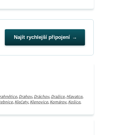
Najít rychlejší připojení
rahnětice
,
Drahov
,
Dráchov
,
Dražice
,
Hlavatce
,
tebnice
,
Klečaty
,
Klenovice
,
Komárov
,
Košice
,