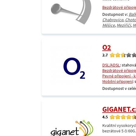
Bezdrátové připoj
Dostupnost v:
Bal
Chabrovice
,
Choto
Měšice
,
Meziříčí
,
M
O2
2.7
DSL/ADSL
: stahová
Bezdrátové připoj
Pevné připojení - 
Mobilní připojení
:
Dostupnost v celé
GIGANET.c
4.5
Kvalitní vysokoryc
bezrátové 5 či 60G