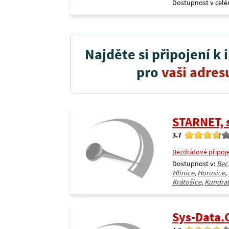
Dostupnost v celé
Najděte si připojení k 
pro
vaši adres
STARNET, s
3.7
Bezdrátové připoj
Dostupnost v:
Bec
Hlinice
,
Horusice
,
Krátošice
,
Kundrat
Sys-Data