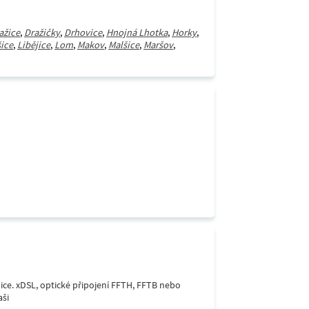
ažice
,
Dražičky
,
Drhovice
,
Hnojná Lhotka
,
Horky
,
ice
,
Libějice
,
Lom
,
Makov
,
Malšice
,
Maršov
,
lice. xDSL, optické připojení FFTH, FFTB nebo
aši