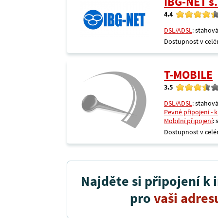
IBG-NET s.
4.4
DSL/ADSL
: stahová
Dostupnost v celé
T-MOBILE
3.5
DSL/ADSL
: stahová
Pevné připojení - 
Mobilní připojení
:
Dostupnost v celé
Najděte si připojení k 
pro
vaši adres