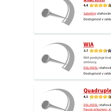
4.4
Satelitní
: stahován
Dostupnost v celé
WIA
3.7
WIA poskytuje kval
smlouvy.
DSL/ADSL
: stahová
Dostupnost v celé
Quadrupl
4.5
DSL/ADSL
: stahová
Pevné připojení - 