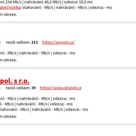
ní: 234 Mb/s | nahrávání: 49,2 Mb/s | odezva: 10,5 ms
kabel/optika
: stahování: - Mb/s | nahrávání: - Mb/s | odezva: - ms
m okrese.
testů celkem:
213
https://avonet.cz/
ní: - Mb/s | nahrávání: - Mb/s | odezva: - ms
m okrese.
ol. s r.o.
testů celkem:
39
https://www.celanet.cz
ní: - Mb/s | nahrávání: - Mb/s | odezva: - ms
: - Mb/s | nahrávání: - Mb/s | odezva: - ms
 stahování: - Mb/s | nahrávání: - Mb/s | odezva: - ms
m okrese.