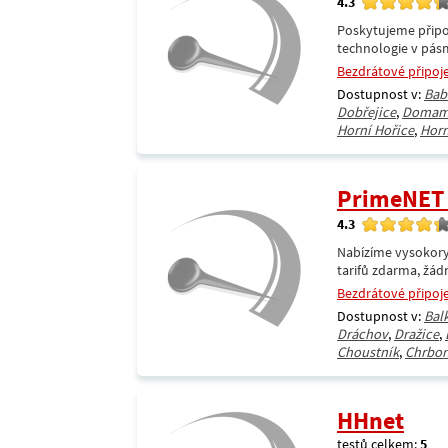
4.3
Poskytujeme připoj
technologie v pásm
Bezdrátové připoj
Dostupnost v:
Bab
Dobřejice
,
Domam
Horní Hořice
,
Horn
PrimeNET I
4.3
Nabízíme vysokorych
tarifů zdarma, žád
Bezdrátové připoj
Dostupnost v:
Bal
Dráchov
,
Dražice
,
Choustník
,
Chrbon
HHnet
testů celkem:
5