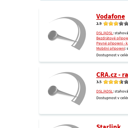
Vodafone
2.9
DSL/ADSL
: stahová
Bezdrátové připoj
Pevné připojení - 
Mobilní připojení
:
Dostupnost v celé
CRA.cz - 
3.5
DSL/ADSL
: stahová
Dostupnost v celé
Starlink