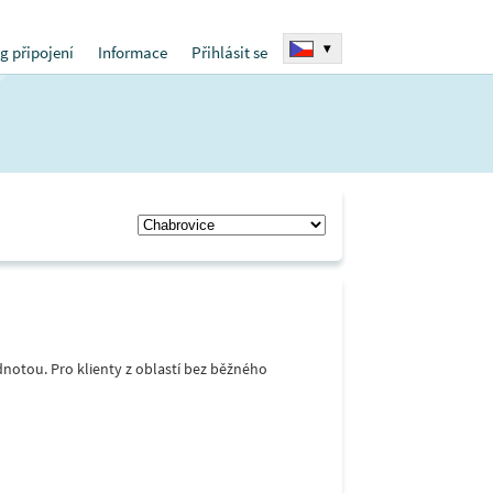
▾
g připojení
Informace
Přihlásit se
notou. Pro klienty z oblastí bez běžného