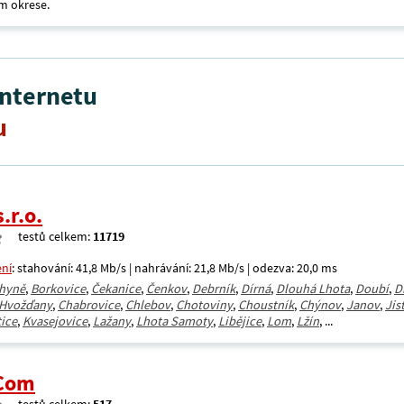
m okrese.
internetu
u
.r.o.
testů celkem:
11719
ení
: stahování: 41,8 Mb/s | nahrávání: 21,8 Mb/s | odezva: 20,0 ms
hyně
,
Borkovice
,
Čekanice
,
Čenkov
,
Debrník
,
Dírná
,
Dlouhá Lhota
,
Doubí
,
D
Hvožďany
,
Chabrovice
,
Chlebov
,
Chotoviny
,
Choustník
,
Chýnov
,
Janov
,
Jis
ice
,
Kvasejovice
,
Lažany
,
Lhota Samoty
,
Libějice
,
Lom
,
Lžín
, ...
.Com