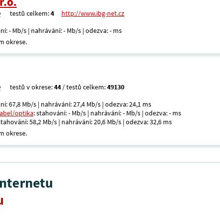
r.o.
testů celkem:
4
http://www.ibg-net.cz
ní: - Mb/s | nahrávání: - Mb/s | odezva: - ms
m okrese.
testů v okrese:
44
/ testů celkem:
49130
ní: 67,8 Mb/s | nahrávání: 27,4 Mb/s | odezva: 24,1 ms
kabel/optika
: stahování: - Mb/s | nahrávání: - Mb/s | odezva: - ms
 stahování: 58,2 Mb/s | nahrávání: 20,6 Mb/s | odezva: 32,6 ms
m okrese.
internetu
u