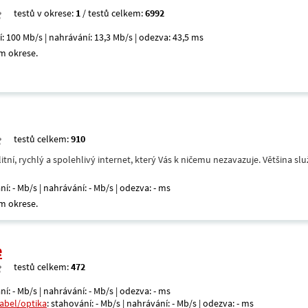
testů v okrese:
1
/ testů celkem:
6992
í: 100 Mb/s | nahrávání: 13,3 Mb/s | odezva: 43,5 ms
m okrese.
testů celkem:
910
itní, rychlý a spolehlivý internet, který Vás k ničemu nezavazuje. Většina s
ní: - Mb/s | nahrávání: - Mb/s | odezva: - ms
m okrese.
e
testů celkem:
472
ní: - Mb/s | nahrávání: - Mb/s | odezva: - ms
kabel/optika
: stahování: - Mb/s | nahrávání: - Mb/s | odezva: - ms