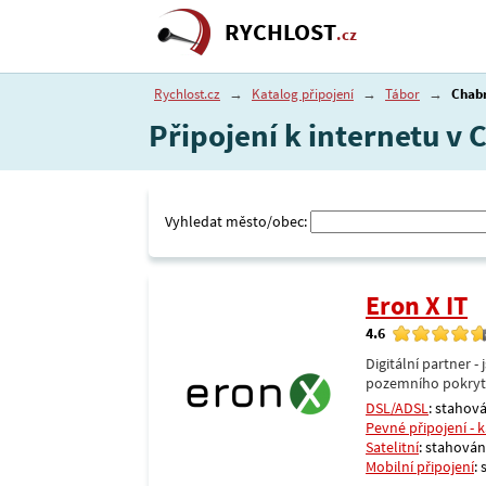
RYCHLOST
.cz
Rychlost.cz
→
Katalog připojení
→
Tábor
→
Chab
Připojení k internetu v 
Vyhledat město/obec:
Eron X IT
4.6
Digitální partner 
pozemního pokrytí 
DSL/ADSL
: stahová
Pevné připojení - 
Satelitní
: stahování
Mobilní připojení
: