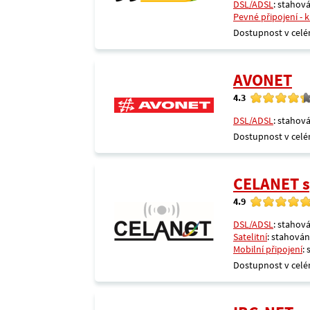
DSL/ADSL
: stahová
Pevné připojení - 
Dostupnost v celé
AVONET
4.3
DSL/ADSL
: stahová
Dostupnost v celé
CELANET sp
4.9
DSL/ADSL
: stahová
Satelitní
: stahování
Mobilní připojení
:
Dostupnost v celé