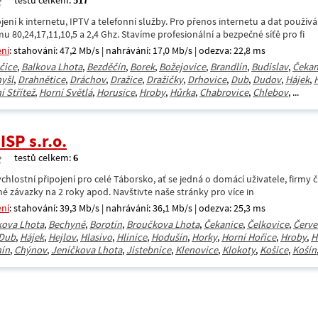
testů celkem:
517
ení k internetu, IPTV a telefonní služby. Pro přenos internetu a dat použív
u 80,24,17,11,10,5 a 2,4 Ghz. Stavíme profesionální a bezpečné síťě pro fi
ení
: stahování: 47,2 Mb/s | nahrávání: 17,0 Mb/s | odezva: 22,8 ms
čice
,
Balkova Lhota
,
Bezděčín
,
Borek
,
Božejovice
,
Brandlín
,
Budislav
,
Čekan
yšl
,
Drahnětice
,
Dráchov
,
Dražice
,
Dražičky
,
Drhovice
,
Dub
,
Dudov
,
Hájek
,
í Střítež
,
Horní Světlá
,
Horusice
,
Hroby
,
Hůrka
,
Chabrovice
,
Chlebov
, ...
SP s.r.o.
testů celkem:
6
lostní připojení pro celé Táborsko, ať se jedná o domácí uživatele, firmy či 
né závazky na 2 roky apod. Navštivte naše stránky pro více in
ení
: stahování: 39,3 Mb/s | nahrávání: 36,1 Mb/s | odezva: 25,3 ms
kova Lhota
,
Bechyně
,
Borotín
,
Broučkova Lhota
,
Čekanice
,
Čelkovice
,
Červe
Dub
,
Hájek
,
Hejlov
,
Hlasivo
,
Hlinice
,
Hodušín
,
Horky
,
Horní Hořice
,
Hroby
,
H
ín
,
Chýnov
,
Jeníčkova Lhota
,
Jistebnice
,
Klenovice
,
Klokoty
,
Košice
,
Košín