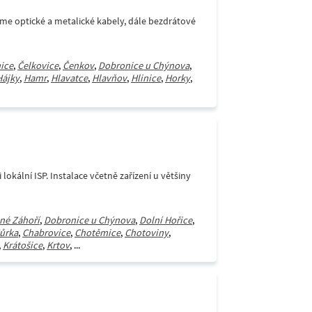
áme optické a metalické kabely, dále bezdrátové
ice
,
Čelkovice
,
Čenkov
,
Dobronice u Chýnova
,
Hájky
,
Hamr
,
Hlavatce
,
Hlavňov
,
Hlinice
,
Horky
,
lokální ISP. Instalace včetně zařízení u většiny
né Záhoří
,
Dobronice u Chýnova
,
Dolní Hořice
,
ůrka
,
Chabrovice
,
Chotěmice
,
Chotoviny
,
,
Krátošice
,
Krtov
, ...