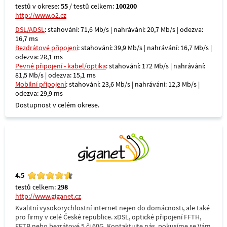
testů v okrese:
55
/ testů celkem:
100200
http://www.o2.cz
DSL/ADSL
: stahování: 71,6 Mb/s | nahrávání: 20,7 Mb/s | odezva:
16,7 ms
Bezdrátové připojení
: stahování: 39,9 Mb/s | nahrávání: 16,7 Mb/s |
odezva: 28,1 ms
Pevné připojení - kabel/optika
: stahování: 172 Mb/s | nahrávání:
81,5 Mb/s | odezva: 15,1 ms
Mobilní připojení
: stahování: 23,6 Mb/s | nahrávání: 12,3 Mb/s |
odezva: 29,9 ms
Dostupnost v celém okrese.
4.5
testů celkem:
298
http://www.giganet.cz
Kvalitní vysokorychlostní internet nejen do domácnosti, ale také
pro firmy v celé České republice. xDSL, optické připojení FFTH,
FFTB nebo bezrátové 5 či 60G. Kontaktujte nás, pokusíme se Vám