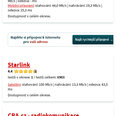
Mb/s | odezva: - ms
Mobilní připojení
: stahování: 44,0 Mb/s | nahrávání: 19,3 Mb/s |
odezva: 25,3 ms
Dostupnost v celém okrese.
Najděte si připojení k internetu
Najít rychlejší připojení
pro
vaši adresu
Starlink
4.4
testů v okrese:
1
/ testů celkem:
6903
Satelitní
: stahování: 100 Mb/s | nahrávání: 13,3 Mb/s | odezva: 43,5
ms
Dostupnost v celém okrese.
CRA.cz - radiokomunikace