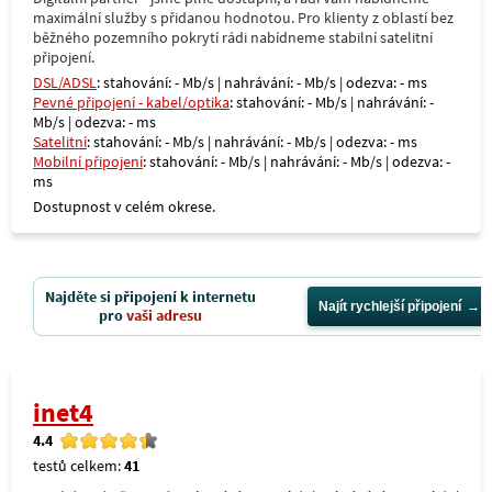
maximální služby s přidanou hodnotou. Pro klienty z oblastí bez
běžného pozemního pokrytí rádi nabídneme stabilní satelitní
připojení.
DSL/ADSL
: stahování: - Mb/s | nahrávání: - Mb/s | odezva: - ms
Pevné připojení - kabel/optika
: stahování: - Mb/s | nahrávání: -
Mb/s | odezva: - ms
Satelitní
: stahování: - Mb/s | nahrávání: - Mb/s | odezva: - ms
Mobilní připojení
: stahování: - Mb/s | nahrávání: - Mb/s | odezva: -
ms
Dostupnost v celém okrese.
Najděte si připojení k internetu
Najít rychlejší připojení
pro
vaši adresu
inet4
4.4
testů celkem:
41