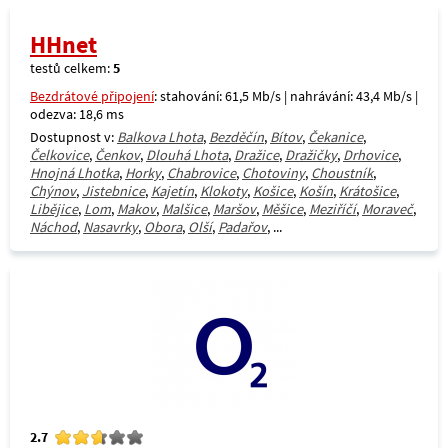
HHnet
testů celkem:
5
Bezdrátové připojení
: stahování: 61,5 Mb/s | nahrávání: 43,4 Mb/s |
odezva: 18,6 ms
Dostupnost v:
Balkova Lhota
,
Bezděčín
,
Bítov
,
Čekanice
,
Čelkovice
,
Čenkov
,
Dlouhá Lhota
,
Dražice
,
Dražičky
,
Drhovice
,
Hnojná Lhotka
,
Horky
,
Chabrovice
,
Chotoviny
,
Choustník
,
Chýnov
,
Jistebnice
,
Kajetín
,
Klokoty
,
Košice
,
Košín
,
Krátošice
,
Libějice
,
Lom
,
Makov
,
Malšice
,
Maršov
,
Měšice
,
Meziříčí
,
Moraveč
,
Náchod
,
Nasavrky
,
Obora
,
Olší
,
Padařov
, ...
2.7