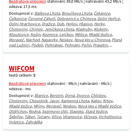
Bezdrátové připojení
: stahování: 39,0 Mb/s | nahrávání: 43,2 Mb/s |
odezva: 17,5 ms
Dostupnost v:
Balkova Lhota
,
Broučkova Lhota
,
Čekanice
,
Čelkovice
,
Červené Záhoří
,
Dobronice u Chýnova
,
Dolní Hořice
,
Dolní Hrachovice
,
Dražice
,
Dub
,
Hejlov
,
Hlasivo
,
Horky
,
Chotoviny
,
Chýnov
,
Jeníčkova Lhota
,
Kladruby
,
Klokoty
,
Kloužovice
,
Košín
,
Kozmice
,
Lejčkov
,
Měšice
,
Mladá Vožice
,
Moraveč
,
Náchod
,
Nasavrky
,
Noskov
,
Nová Ves u Chýnova
,
Planá
nad Lužnicí
,
Podolí
,
Pohnánec
,
Pohnání
,
Pořín
,
Prasetín
, ...
WIFCOM
testů celkem:
5
Bezdrátové připojení
: stahování: - Mb/s | nahrávání: - Mb/s |
odezva: - ms
Dostupnost v:
Blanice
,
Borotín
,
Dírná
,
Dvorce
,
Chlístov
,
Chotoviny
,
Choustník
,
Javor
,
Kamenná Lhota
,
Katov
,
Krtov
,
Mladá Vožice
,
Mlýny
,
Moraveč
,
Noskov
,
Nová Ves u Mladé Vožice
,
Oldřichov
,
Rodná
,
Sezimovo Ústí
,
Slapsko
,
Stará Vožice
,
Šebířov
,
Tábor
,
Tučapy
,
Vilice
,
Vítanovice
,
Vlčeves
,
Vrcholtovice
,
Vyšetice
,
Zahrádka