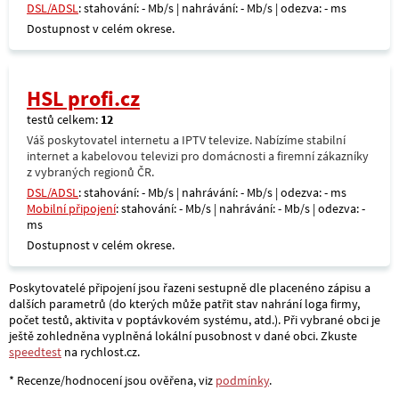
DSL/ADSL
: stahování: - Mb/s | nahrávání: - Mb/s | odezva: - ms
Dostupnost v celém okrese.
HSL profi.cz
testů celkem:
12
Váš poskytovatel internetu a IPTV televize. Nabízíme stabilní
internet a kabelovou televizi pro domácnosti a firemní zákazníky
z vybraných regionů ČR.
DSL/ADSL
: stahování: - Mb/s | nahrávání: - Mb/s | odezva: - ms
Mobilní připojení
: stahování: - Mb/s | nahrávání: - Mb/s | odezva: -
ms
Dostupnost v celém okrese.
Poskytovatelé připojení jsou řazeni sestupně dle placenéno zápisu a
dalších parametrů (do kterých může patřit stav nahrání loga firmy,
počet testů, aktivita v poptávkovém systému, atd.). Při vybrané obci je
ještě zohledněna vyplněná lokální pusobnost v dané obci. Zkuste
speedtest
na rychlost.cz.
* Recenze/hodnocení jsou ověřena, viz
podmínky
.