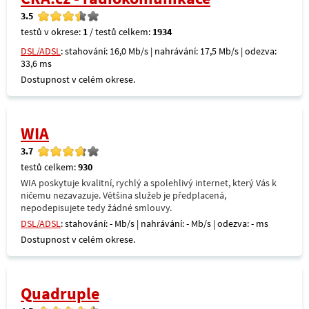
3.5
testů v okrese:
1
/ testů celkem:
1934
DSL/ADSL
: stahování: 16,0 Mb/s | nahrávání: 17,5 Mb/s | odezva:
33,6 ms
Dostupnost v celém okrese.
WIA
3.7
testů celkem:
930
WIA poskytuje kvalitní, rychlý a spolehlivý internet, který Vás k
ničemu nezavazuje. Většina služeb je předplacená,
nepodepisujete tedy žádné smlouvy.
DSL/ADSL
: stahování: - Mb/s | nahrávání: - Mb/s | odezva: - ms
Dostupnost v celém okrese.
Quadruple