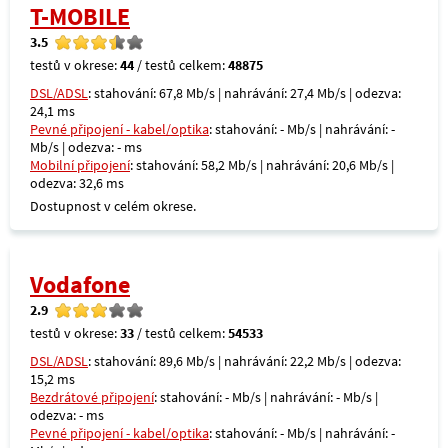
T-MOBILE
3.5
testů v okrese:
44
/ testů celkem:
48875
DSL/ADSL
: stahování: 67,8 Mb/s | nahrávání: 27,4 Mb/s | odezva:
24,1 ms
Pevné připojení - kabel/optika
: stahování: - Mb/s | nahrávání: -
Mb/s | odezva: - ms
Mobilní připojení
: stahování: 58,2 Mb/s | nahrávání: 20,6 Mb/s |
odezva: 32,6 ms
Dostupnost v celém okrese.
Vodafone
2.9
testů v okrese:
33
/ testů celkem:
54533
DSL/ADSL
: stahování: 89,6 Mb/s | nahrávání: 22,2 Mb/s | odezva:
15,2 ms
Bezdrátové připojení
: stahování: - Mb/s | nahrávání: - Mb/s |
odezva: - ms
Pevné připojení - kabel/optika
: stahování: - Mb/s | nahrávání: -