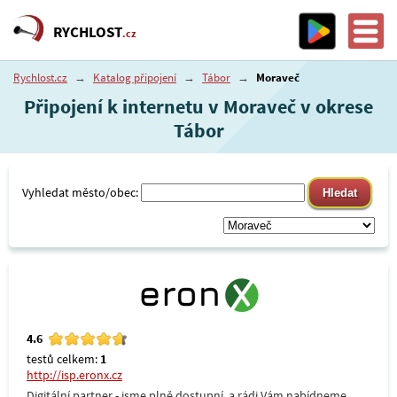
RYCHLOST
.cz
Rychlost.cz
→
Katalog připojení
→
Tábor
→
Moraveč
Připojení k internetu v Moraveč v okrese
Tábor
Vyhledat město/obec:
4.6
testů celkem:
1
http://isp.eronx.cz
Digitální partner - jsme plně dostupní, a rádi Vám nabídneme