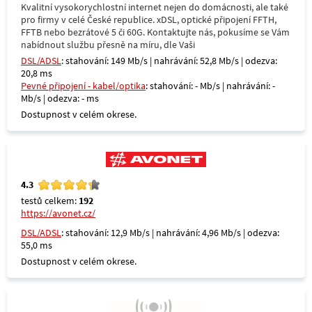
Kvalitní vysokorychlostní internet nejen do domácnosti, ale také
pro firmy v celé České republice. xDSL, optické připojení FFTH,
FFTB nebo bezrátové 5 či 60G. Kontaktujte nás, pokusíme se Vám
nabídnout službu přesně na míru, dle Vaši
DSL/ADSL
: stahování: 149 Mb/s | nahrávání: 52,8 Mb/s | odezva:
20,8 ms
Pevné připojení - kabel/optika
: stahování: - Mb/s | nahrávání: -
Mb/s | odezva: - ms
Dostupnost v celém okrese.
4.3
testů celkem:
192
https://avonet.cz/
DSL/ADSL
: stahování: 12,9 Mb/s | nahrávání: 4,96 Mb/s | odezva:
55,0 ms
Dostupnost v celém okrese.