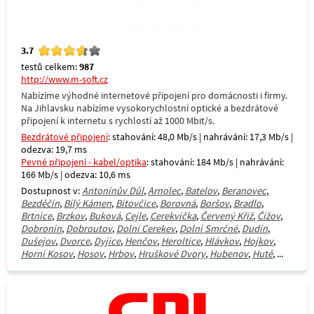
3.7
testů celkem:
987
http://www.m-soft.cz
Nabízíme výhodné internetové připojení pro domácnosti i firmy.
Na Jihlavsku nabízíme vysokorychlostní optické a bezdrátové
připojení k internetu s rychlostí až 1000 Mbit/s.
Bezdrátové připojení
: stahování: 48,0 Mb/s | nahrávání: 17,3 Mb/s |
odezva: 19,7 ms
Pevné připojení - kabel/optika
: stahování: 184 Mb/s | nahrávání:
166 Mb/s | odezva: 10,6 ms
Dostupnost v:
Antonínův Důl
,
Arnolec
,
Batelov
,
Beranovec
,
Bezděčín
,
Bílý Kámen
,
Bítovčice
,
Borovná
,
Boršov
,
Bradlo
,
Brtnice
,
Brzkov
,
Buková
,
Cejle
,
Cerekvička
,
Červený Kříž
,
Čížov
,
Dobronín
,
Dobroutov
,
Dolní Cerekev
,
Dolní Smrčné
,
Dudín
,
Dušejov
,
Dvorce
,
Dyjice
,
Henčov
,
Heroltice
,
Hlávkov
,
Hojkov
,
Horní Kosov
,
Hosov
,
Hrbov
,
Hruškové Dvory
,
Hubenov
,
Hutě
, ...