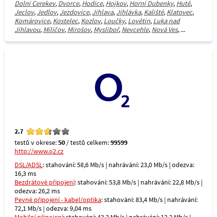
Dolní Cerekev
,
Dvorce
,
Hodice
,
Hojkov
,
Horní Dubenky
,
Hutě
,
Jeclov
,
Jedlov
,
Jezdovice
,
Jihlava
,
Jihlávka
,
Kaliště
,
Klatovec
,
Komárovice
,
Kostelec
,
Kozlov
,
Loučky
,
Lovětín
,
Luka nad
Jihlavou
,
Milíčov
,
Mirošov
,
Mysliboř
,
Nevcehle
,
Nová Ves
, ...
2.7
testů v okrese:
50
/ testů celkem:
99599
http://www.o2.cz
DSL/ADSL
: stahování: 58,6 Mb/s | nahrávání: 23,0 Mb/s | odezva:
16,3 ms
Bezdrátové připojení
: stahování: 53,8 Mb/s | nahrávání: 22,8 Mb/s |
odezva: 26,2 ms
Pevné připojení - kabel/optika
: stahování: 83,4 Mb/s | nahrávání:
72,1 Mb/s | odezva: 9,04 ms