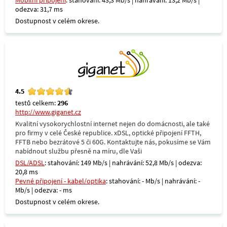
Mobilní připojení
: stahování: 43,3 Mb/s | nahrávání: 13,2 Mb/s |
odezva: 31,7 ms
Dostupnost v celém okrese.
4.5
testů celkem:
296
http://www.giganet.cz
Kvalitní vysokorychlostní internet nejen do domácnosti, ale také
pro firmy v celé České republice. xDSL, optické připojení FFTH,
FFTB nebo bezrátové 5 či 60G. Kontaktujte nás, pokusíme se Vám
nabídnout službu přesně na míru, dle Vaši
DSL/ADSL
: stahování: 149 Mb/s | nahrávání: 52,8 Mb/s | odezva:
20,8 ms
Pevné připojení - kabel/optika
: stahování: - Mb/s | nahrávání: -
Mb/s | odezva: - ms
Dostupnost v celém okrese.