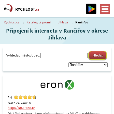
RYCHLOST
.cz
Rychlost.cz
→
Katalog připojení
→
Jihlava
→
Rančířov
Připojení k internetu v Rančířov v okrese
Jihlava
Vyhledat město/obec:
4.6
testů celkem:
0
http://isp.eronx.cz
Digitální partner - jsme plně dostupní, a rádi Vám nabídneme