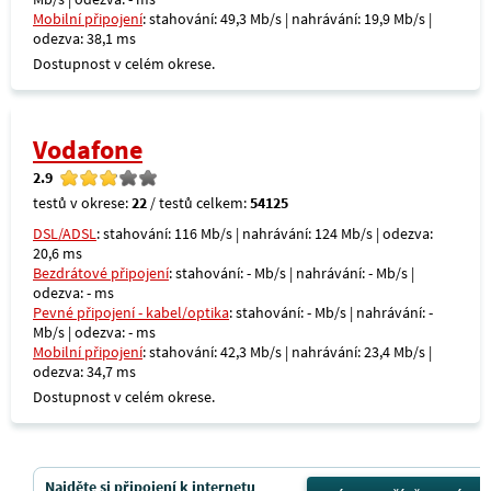
Mobilní připojení
: stahování: 49,3 Mb/s | nahrávání: 19,9 Mb/s |
odezva: 38,1 ms
Dostupnost v celém okrese.
Vodafone
2.9
testů v okrese:
22
/ testů celkem:
54125
DSL/ADSL
: stahování: 116 Mb/s | nahrávání: 124 Mb/s | odezva:
20,6 ms
Bezdrátové připojení
: stahování: - Mb/s | nahrávání: - Mb/s |
odezva: - ms
Pevné připojení - kabel/optika
: stahování: - Mb/s | nahrávání: -
Mb/s | odezva: - ms
Mobilní připojení
: stahování: 42,3 Mb/s | nahrávání: 23,4 Mb/s |
odezva: 34,7 ms
Dostupnost v celém okrese.
Najděte si připojení k internetu