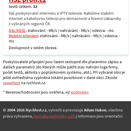
testů celkem:
12
Váš poskytovatel internetu a IPTV televize. Nabízíme stabilní
internet a kabelovou televizi pro domácnosti a firemní zákazníky
z vybraných regionů ČR.
DSL/ADSL
: stahování: - Mb/s | nahrávání: - Mb/s | odezva: - ms
Mobilní připojení
: stahování: - Mb/s | nahrávání: - Mb/s | odezva: -
ms
Dostupnost v celém okrese.
Poskytovatelé připojení jsou řazeni sestupně dle placenéno zápisu a
dalších parametrů (do kterých může patřit stav nahrání loga firmy,
počet testů, aktivita v poptávkovém systému, atd.). Při vybrané obci je
ještě zohledněna vyplněná lokální pusobnost v dané obci. Zkuste
speedtest
na rychlost.cz.
* Recenze/hodnocení jsou ověřena, viz
podmínky
.
© 2004-2026 Rychlost.cz
, vytvořil a provozuje
Adam Haken
, všechna
práva vyhrazena,
kontakt
,
podmínky užití
.| Informace jsou orientační.