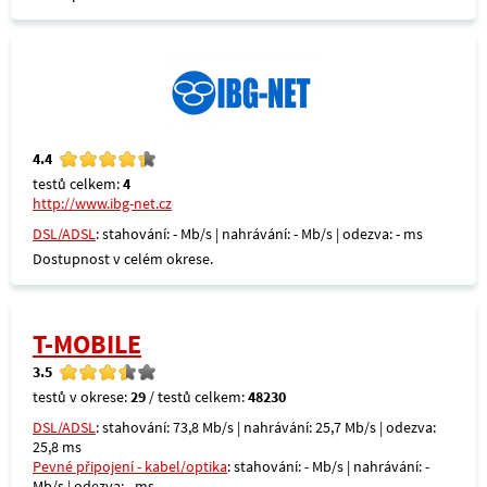
4.4
testů celkem:
4
http://www.ibg-net.cz
DSL/ADSL
: stahování: - Mb/s | nahrávání: - Mb/s | odezva: - ms
Dostupnost v celém okrese.
T-MOBILE
3.5
testů v okrese:
29
/ testů celkem:
48230
DSL/ADSL
: stahování: 73,8 Mb/s | nahrávání: 25,7 Mb/s | odezva:
25,8 ms
Pevné připojení - kabel/optika
: stahování: - Mb/s | nahrávání: -
Mb/s | odezva: - ms