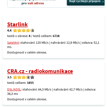
Najít rychlejší připojení
pro
vaši adresu
Starlink
4.4
testů v okrese:
4
/ testů celkem:
6718
Satelitní
: stahování: 120 Mb/s | nahrávání: 12,9 Mb/s | odezva: 52,1
ms
Dostupnost v celém okrese.
CRA.cz - radiokomunikace
3.5
testů celkem:
1855
DSL/ADSL
: stahování: 44,3 Mb/s | nahrávání: 42,7 Mb/s | odezva:
38,3 ms
Dostupnost v celém okrese.