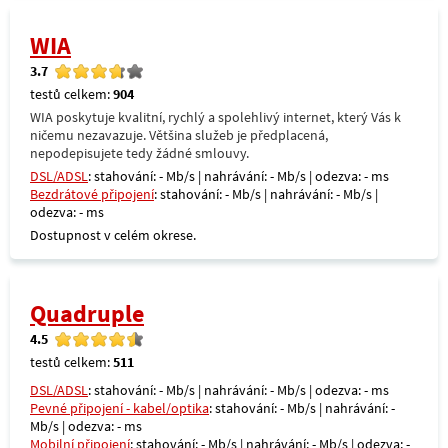
WIA
3.7
testů celkem:
904
WIA poskytuje kvalitní, rychlý a spolehlivý internet, který Vás k
ničemu nezavazuje. Většina služeb je předplacená,
nepodepisujete tedy žádné smlouvy.
DSL/ADSL
: stahování: - Mb/s | nahrávání: - Mb/s | odezva: - ms
Bezdrátové připojení
: stahování: - Mb/s | nahrávání: - Mb/s |
odezva: - ms
Dostupnost v celém okrese.
Quadruple
4.5
testů celkem:
511
DSL/ADSL
: stahování: - Mb/s | nahrávání: - Mb/s | odezva: - ms
Pevné připojení - kabel/optika
: stahování: - Mb/s | nahrávání: -
Mb/s | odezva: - ms
Mobilní připojení
: stahování: - Mb/s | nahrávání: - Mb/s | odezva: -