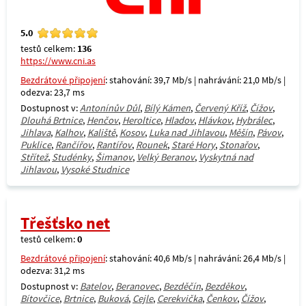
5.0
testů celkem:
136
https://www.cni.as
Bezdrátové připojení
: stahování: 39,7 Mb/s | nahrávání: 21,0 Mb/s |
odezva: 23,7 ms
Dostupnost v:
Antonínův Důl
,
Bílý Kámen
,
Červený Kříž
,
Čížov
,
Dlouhá Brtnice
,
Henčov
,
Heroltice
,
Hladov
,
Hlávkov
,
Hybrálec
,
Jihlava
,
Kalhov
,
Kaliště
,
Kosov
,
Luka nad Jihlavou
,
Měšín
,
Pávov
,
Puklice
,
Rančířov
,
Rantířov
,
Rounek
,
Staré Hory
,
Stonařov
,
Střítež
,
Studénky
,
Šimanov
,
Velký Beranov
,
Vyskytná nad
Jihlavou
,
Vysoké Studnice
Třešťsko net
testů celkem:
0
Bezdrátové připojení
: stahování: 40,6 Mb/s | nahrávání: 26,4 Mb/s |
odezva: 31,2 ms
Dostupnost v:
Batelov
,
Beranovec
,
Bezděčín
,
Bezděkov
,
Bítovčice
,
Brtnice
,
Buková
,
Cejle
,
Cerekvička
,
Čenkov
,
Čížov
,