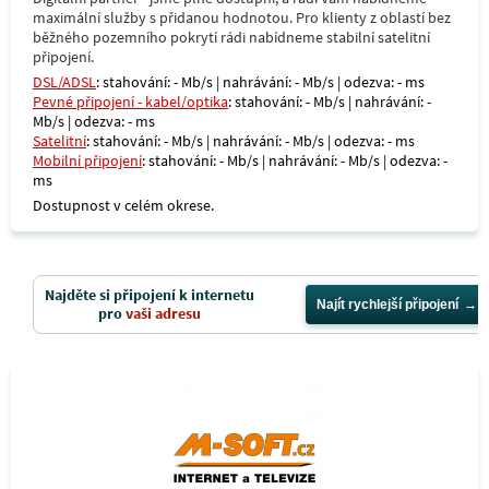
maximální služby s přidanou hodnotou. Pro klienty z oblastí bez
běžného pozemního pokrytí rádi nabídneme stabilní satelitní
připojení.
DSL/ADSL
: stahování: - Mb/s | nahrávání: - Mb/s | odezva: - ms
Pevné připojení - kabel/optika
: stahování: - Mb/s | nahrávání: -
Mb/s | odezva: - ms
Satelitní
: stahování: - Mb/s | nahrávání: - Mb/s | odezva: - ms
Mobilní připojení
: stahování: - Mb/s | nahrávání: - Mb/s | odezva: -
ms
Dostupnost v celém okrese.
Najděte si připojení k internetu
Najít rychlejší připojení
pro
vaši adresu