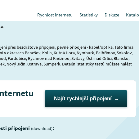
Rychlost internetu
Statistiky
Diskuze
Katalo
.o.
jení přes bezdrátové připojení, pevné připojení - kabel/optika. Tato firma
ení v okresech Benešov, Kolín, Kutná Hora, Nymburk, Pelhřimov, Sokolov,
od, Pardubice, Rychnov nad Kněžnou, Svitavy, Ústí nad Orlicí, Blansko,
k, Nový Jičín, Ostrava, Šumperk. Detailní statistiky testů můžete nalézt
internetu
Najít rychlejší připojení
osti připojení
:
(download)