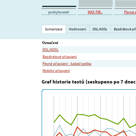
poskytovatel
MAX FIB..
Pevné p
Sumarizace
Hodnocení
DSL/ADSL
Bezdrátové př
Označení
DSL/ADSL
Bezdrátové připojení
Pevné připojení - kabel/optika
Mobilní připojení
Graf historie testů (seskupeno po 7 dnec