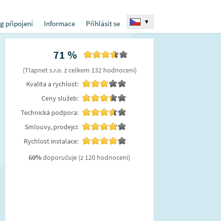
▾
g připojení
Informace
Přihlásit se
71
%
(
Tlapnet s.r.o.
z celkem
132
hodnocení
)
Kvalita a rychlost:
Ceny služeb:
Technická podpora:
Smlouvy, prodejci:
Rychlost instalace:
60
%
doporučuje
(z 120 hodnocení)