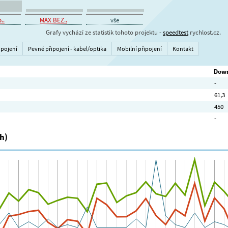
..
MAX BEZ..
vše
Grafy vychází ze statistik tohoto projektu -
speedtest
rychlost.cz.
ipojení
Pevné připojení - kabel/optika
Mobilní připojení
Kontakt
Down
-
61,3
450
-
h)