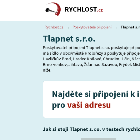
RYCHLOST
.cz
Rychlost.cz
→
Poskytovatelé připojení
→
Tlapnet s.r
Tlapnet s.r.o.
Poskytovatel připojení Tlapnet s.r.o. poskytuje připo
má sídlo v obci/městě Hrdlořezy a poskytuje připoj
Havlíčkův Brod, Hradec Králové, Chrudim, Jičín, Nách
Brno-venkov, Jihlava, Žďár nad Sázavou, Frýdek-Míste
níže.
Najděte si připojení k 
pro
vaši adresu
Jak si stojí Tlapnet s.r.o. v testech rychl