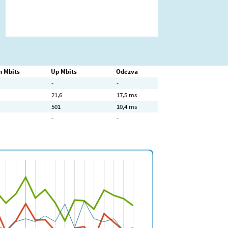
 Mbits
Up Mbits
Odezva
-
-
21,6
17,5 ms
501
10,4 ms
-
-