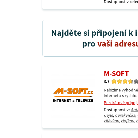
Dostupnost v celé
Najděte si připojení k 
pro
vaši adres
M-SOFT
3.7
Nabízíme výhodné i
internetu s rychlos
Bezdrátové připoj
Dostupnost v:
Ant
Cejle
,
Cerekvička
,
Hlávkov
,
Hojkov
,
H