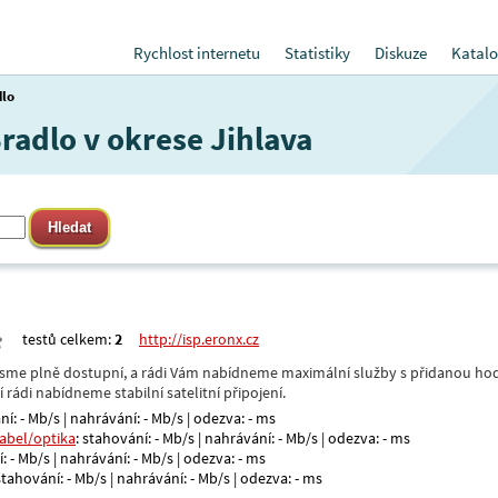
Rychlost internetu
Statistiky
Diskuze
Katalo
dlo
Bradlo v okrese Jihlava
testů celkem:
2
http://isp.eronx.cz
- jsme plně dostupní, a rádi Vám nabídneme maximální služby s přidanou hod
rádi nabídneme stabilní satelitní připojení.
ní: - Mb/s | nahrávání: - Mb/s | odezva: - ms
kabel/optika
: stahování: - Mb/s | nahrávání: - Mb/s | odezva: - ms
: - Mb/s | nahrávání: - Mb/s | odezva: - ms
 stahování: - Mb/s | nahrávání: - Mb/s | odezva: - ms