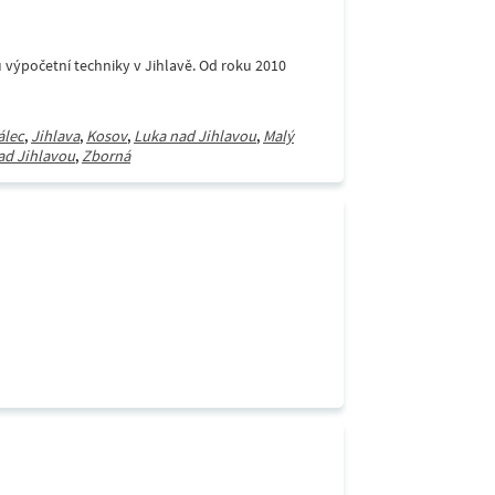
 výpočetní techniky v Jihlavě. Od roku 2010
álec
,
Jihlava
,
Kosov
,
Luka nad Jihlavou
,
Malý
ad Jihlavou
,
Zborná