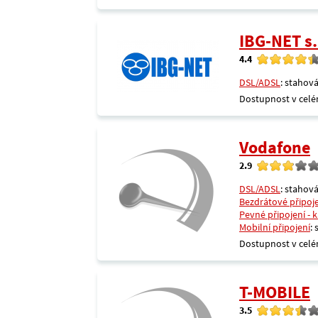
IBG-NET s.
4.4
DSL/ADSL
: stahová
Dostupnost v celé
Vodafone
2.9
DSL/ADSL
: stahová
Bezdrátové připoj
Pevné připojení - 
Mobilní připojení
:
Dostupnost v celé
T-MOBILE
3.5