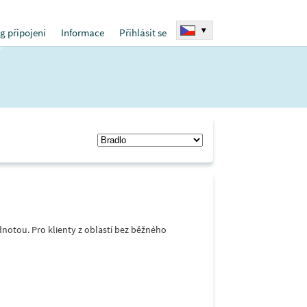
▾
g připojení
Informace
Přihlásit se
notou. Pro klienty z oblastí bez běžného