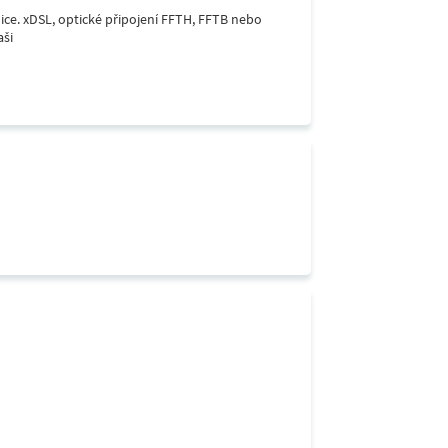
lice. xDSL, optické připojení FFTH, FFTB nebo
aši