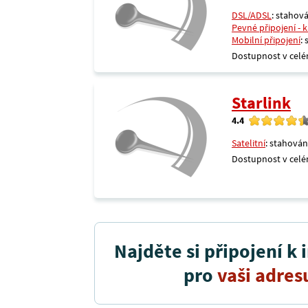
DSL/ADSL
: stahová
Pevné připojení - 
Mobilní připojení
:
Dostupnost v celé
Starlink
4.4
Satelitní
: stahován
Dostupnost v celé
Najděte si připojení k 
pro
vaši adres