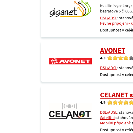
Kvalitní vysokoryc
bezrátové 5 či 60G
DSL/ADSL
: stahová
Pevné připojení - 
Dostupnost v celé
AVONET
4.3
DSL/ADSL
: stahová
Dostupnost v celé
CELANET sp
4.9
DSL/ADSL
: stahová
Satelitní
: stahování
Mobilní připojení
:
Dostupnost v celé