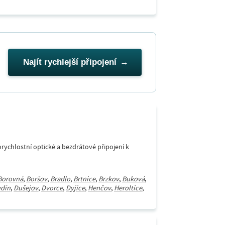
Najít rychlejší připojení
rychlostní optické a bezdrátové připojení k
Borovná
,
Boršov
,
Bradlo
,
Brtnice
,
Brzkov
,
Buková
,
dín
,
Dušejov
,
Dvorce
,
Dyjice
,
Henčov
,
Heroltice
,