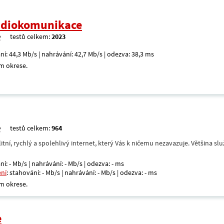
radiokomunikace
testů celkem:
2023
ní: 44,3 Mb/s | nahrávání: 42,7 Mb/s | odezva: 38,3 ms
m okrese.
testů celkem:
964
itní, rychlý a spolehlivý internet, který Vás k ničemu nezavazuje. Většina s
ní: - Mb/s | nahrávání: - Mb/s | odezva: - ms
ení
: stahování: - Mb/s | nahrávání: - Mb/s | odezva: - ms
m okrese.
e