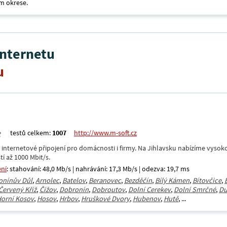
m okrese.
internetu
u
testů celkem:
1007
http://www.m-soft.cz
nternetové připojení pro domácnosti i firmy. Na Jihlavsku nabízíme vysoko
tí až 1000 Mbit/s.
ení
: stahování: 48,0 Mb/s | nahrávání: 17,3 Mb/s | odezva: 19,7 ms
onínův Důl
,
Arnolec
,
Batelov
,
Beranovec
,
Bezděčín
,
Bílý Kámen
,
Bítovčice
,
Červený Kříž
,
Čížov
,
Dobronín
,
Dobroutov
,
Dolní Cerekev
,
Dolní Smrčné
,
Du
orní Kosov
,
Hosov
,
Hrbov
,
Hruškové Dvory
,
Hubenov
,
Hutě
, ...