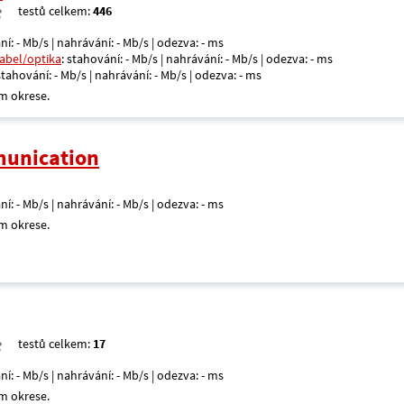
testů celkem:
446
ní: - Mb/s | nahrávání: - Mb/s | odezva: - ms
kabel/optika
: stahování: - Mb/s | nahrávání: - Mb/s | odezva: - ms
 stahování: - Mb/s | nahrávání: - Mb/s | odezva: - ms
m okrese.
unication
ní: - Mb/s | nahrávání: - Mb/s | odezva: - ms
m okrese.
testů celkem:
17
ní: - Mb/s | nahrávání: - Mb/s | odezva: - ms
m okrese.