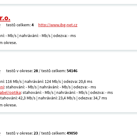
r.o.
testů celkem:
4
http://www.ibg-net.cz
ní: - Mb/s | nahrávání: - Mb/s | odezva: - ms
m okrese.
testů v okrese:
28
/ testů celkem:
54146
ní: 116 Mb/s | nahrávání: 124 Mb/s | odezva: 20,6 ms
ení
: stahování: - Mb/s | nahrávání: - Mb/s | odezva: - ms
kabel/optika
: stahování: - Mb/s | nahrávání: - Mb/s | odezva: - ms
 stahování: 42,3 Mb/s | nahrávání: 23,4 Mb/s | odezva: 34,7 ms
m okrese.
testů v okrese:
23
/ testů celkem:
49050