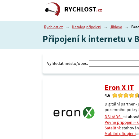
RYCHLOST
.cz
Rychlost.cz
→
Katalog připojení
→
Jihlava
→
Bra
Připojení k internetu v 
Vyhledat město/obec:
Eron X IT
4.6
Digitální partner 
pozemního pokrytí 
DSL/ADSL
: stahová
Pevné připojení - 
Satelitní
: stahování
Mobilní připojení
: