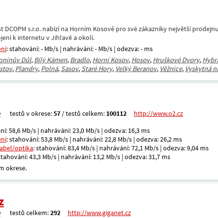
t DCOPM s.r.o. nabízí na Horním Kosově pro své zákazníky největší prodejnu
ení k internetu v Jihlavě a okolí.
ení
: stahování: - Mb/s | nahrávání: - Mb/s | odezva: - ms
onínův Důl
,
Bílý Kámen
,
Bradlo
,
Horní Kosov
,
Hosov
,
Hruškové Dvory
,
Hybr
stov
,
Plandry
,
Polná
,
Sasov
,
Staré Hory
,
Velký Beranov
,
Věžnice
,
Vyskytná n
testů v okrese:
57
/ testů celkem:
100112
http://www.o2.cz
ní: 58,6 Mb/s | nahrávání: 23,0 Mb/s | odezva: 16,3 ms
ení
: stahování: 53,8 Mb/s | nahrávání: 22,8 Mb/s | odezva: 26,2 ms
kabel/optika
: stahování: 83,4 Mb/s | nahrávání: 72,1 Mb/s | odezva: 9,04 ms
 stahování: 43,3 Mb/s | nahrávání: 13,2 Mb/s | odezva: 31,7 ms
m okrese.
z
testů celkem:
292
http://www.giganet.cz