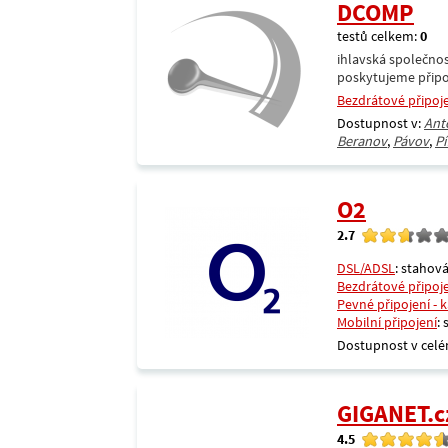
DCOMP
testů celkem:
0
ihlavská společnos
poskytujeme připoj
Bezdrátové připoj
Dostupnost v:
Ant
Beranov
,
Pávov
,
Pí
O2
2.7
DSL/ADSL
: stahová
Bezdrátové připoj
Pevné připojení - 
Mobilní připojení
:
Dostupnost v celé
GIGANET.c
4.5