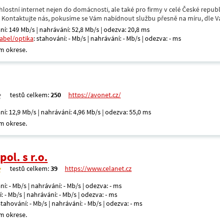
hlostní internet nejen do domácnosti, ale také pro firmy v celé České repub
. Kontaktujte nás, pokusíme se Vám nabídnout službu přesně na míru, dle V
ní: 149 Mb/s | nahrávání: 52,8 Mb/s | odezva: 20,8 ms
kabel/optika
: stahování: - Mb/s | nahrávání: - Mb/s | odezva: - ms
m okrese.
testů celkem:
250
https://avonet.cz/
ní: 12,9 Mb/s | nahrávání: 4,96 Mb/s | odezva: 55,0 ms
m okrese.
ol. s r.o.
testů celkem:
39
https://www.celanet.cz
ní: - Mb/s | nahrávání: - Mb/s | odezva: - ms
: - Mb/s | nahrávání: - Mb/s | odezva: - ms
 stahování: - Mb/s | nahrávání: - Mb/s | odezva: - ms
m okrese.