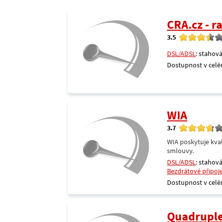
CRA.cz - 
3.5
DSL/ADSL
: stahová
Dostupnost v celé
WIA
3.7
WIA poskytuje kval
smlouvy.
DSL/ADSL
: stahová
Bezdrátové připoj
Dostupnost v celé
Quadrupl